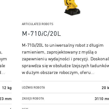
ARTICULATED ROBOTS
M-710𝑖C/20L
M-710𝑖/20L to uniwersalny robot z długim
u,
ramieniem, zaprojektowany z myślą o
nnym
zapewnieniu wydajności i precyzji. Doskona
ale
sprawdza się w obsłudze lżejszych ładunkó
...
w dużym obszarze roboczym, oferu...
12 kg
20 
UDŹWIG ROBOTA
23 mm
3110 
ZASIĘG ROBOTA