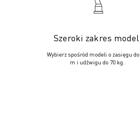
DOŁĄCZ DO NAS » KARIERA
KONTAKT
KONTAKT
LOKALIZACJE
NADRUK
Szeroki zakres model
Wybierz spośród modeli o zasięgu do
m i udźwigu do 70 kg.