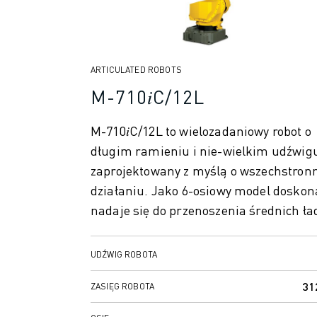
OBSŁUGA MATERIAŁÓW
MALOWANIE
PALETYZACJA
ZGRZEWANIE PUNKTOWE
ARTICULATED ROBOTS
INSPEKCJA WIZYJNA
M-710𝑖C/12L
OBRÓBKA ELEKTROEROZYJNA EDM
STUDIA PRZYPADKÓW
M-710𝑖C/12L to wielozadaniowy robot o
OBSŁUGA KLIENTA
długim ramieniu i nie-wielkim udźwig
OBSŁUGA KLIENTA
zaprojektowany z myślą o wszechstro
FANUC PLANS
działaniu. Jako 6-osiowy model doskon
SERWIS I KONSERWACJA
nadaje się do przenoszenia średnich ład
ZDALNE WSPARCIE TECHNICZNE
CZĘŚCI ZAMIENNE
REGENERACJA
UDŹWIG ROBOTA
CYFROWE NARZĘDZIA SERWISOWE
31
SKLEP INTERNETOWY
ZASIĘG ROBOTA
CENTRUM POBIERANIA » MYFANUC