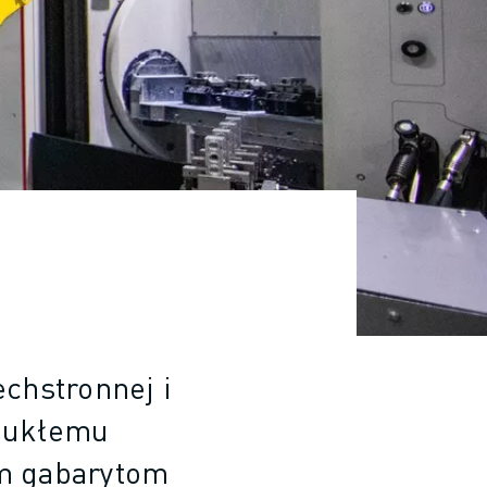
chstronnej i
smukłemu
im gabarytom