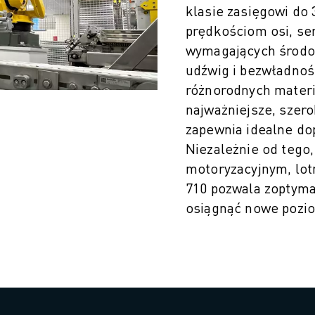
klasie zasięgowi do
prędkościom osi, ser
wymagających środo
udźwig i bezwładnoś
różnorodnych materi
najważniejsze, szero
zapewnia idealne do
Niezależnie od tego,
motoryzacyjnym, lot
ŚĆ PRODUKCJI (IOT)
710 pozwala zoptyma
osiągnąć nowe pozio