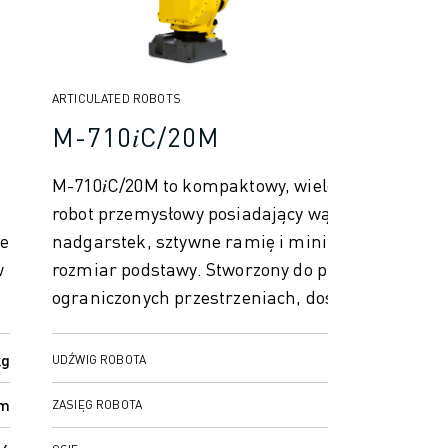
ARTICULATED ROBOTS
M-710𝑖C/20M
M-710𝑖C/20M to kompaktowy, wielofunkcyjny
robot przemysłowy posiadający wąski
le
nadgarstek, sztywne ramię i minimalny
w
rozmiar podstawy. Stworzony do pracy w
ograniczonych przestrzeniach, doskonale
sp...
kg
20 kg
UDŹWIG ROBOTA
mm
2582 mm
ZASIĘG ROBOTA