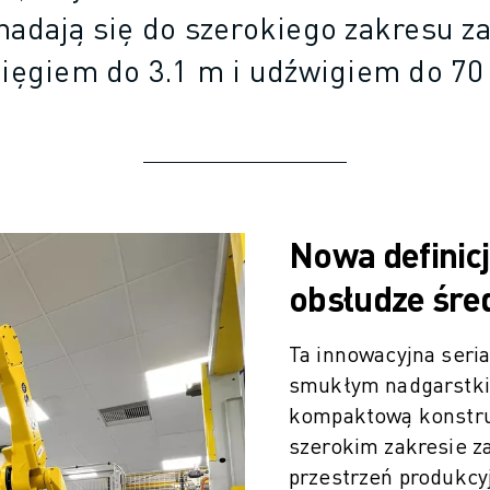
nadają się do szerokiego zakresu z
sięgiem do 3.1 m i udźwigiem do 70 
Nowa definic
obsłudze śre
Ta innowacyjna seria
smukłym nadgarstki
kompaktową konstru
szerokim zakresie z
przestrzeń produkcy