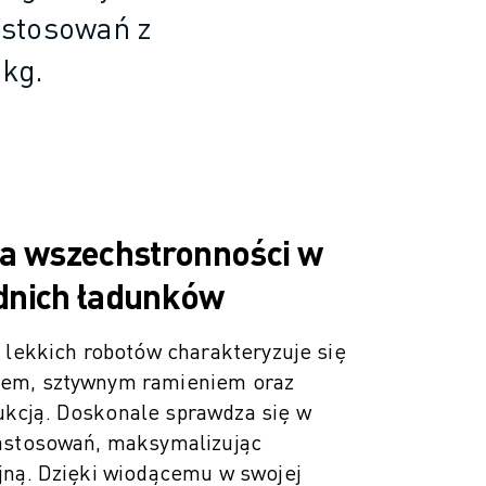
astosowań z
kg.
ja wszechstronności w
dnich ładunków
 lekkich robotów charakteryzuje się
em, sztywnym ramieniem oraz
kcją. Doskonale sprawdza się w
astosowań, maksymalizując
jną. Dzięki wiodącemu w swojej