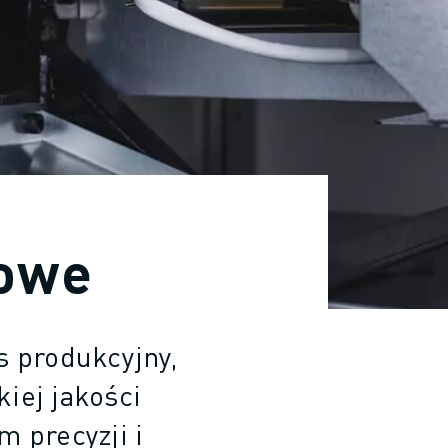
owe
 produkcyjny,
iej jakości
 precyzji i