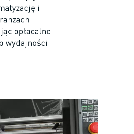
atyzację i
branżach
jąc opłacalne
ub wydajności