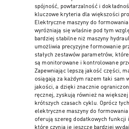
KONSERWACJA ZAPOBIEGAWCZA ROBOSHOT
spójność, powtarzalność i dokładno
CAŁKOWITY KOSZT POSIADANIA ROBOSHOT
kluczowe kryteria dla większości pr
ELEKTRODRĄŻARKI DRUTOWE EDM
Elektryczne maszyny do formowani
ELEKTRODRĄŻARKI DRUTOWE ROBOCUT
wyróżniają się właśnie pod tym wzg
SPRZĘT ROBOCUT
bardziej stabilne niż maszyny hydrau
OPROGRAMOWANIE ROBOCUT
KONSERWACJA ZAPOBIEGAWCZA ROBOCUT
umożliwia precyzyjne formowanie prz
ZRÓWNOWAŻONY ROZWÓJ ROBOCUT
stałych zestawów parametrów, które
ROZWIĄZANIA IIOT
są monitorowane i kontrolowane prz
INTELIGENTNE ROZWIĄZANIA DLA FABRYK
Zapewniając lepszą jakość części, m
INTELIGENTNE ROZWIĄZANIA DLA FABRYK ZWIĘKSZAJĄCE WYDAJNO
osiągają za każdym razem taki sam 
REJESTRACJA PRODUKTU » FANUC PORTAL
jakości, a dzięki znacznie ograniczon
STUDIA PRZYPADKÓW
ręcznej, zyskują również na większej
ROZWIĄZANIA
krótszych czasach cyklu. Oprócz tych
BRANŻE
elektryczne maszyny do formowani
WSZYSTKIE BRANŻE
oferują szereg dodatkowych funkcji i
LOTNICTWO I KOSMONAUTYKA
które czynią je jeszcze bardziej wyda
MOTORYZACJA