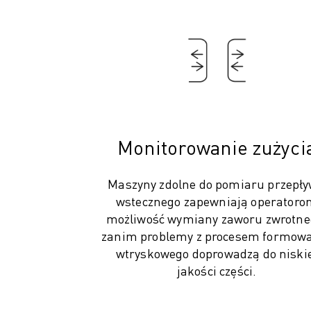
OBSŁUGA MATERIAŁÓW
MALOWANIE
PALETYZACJA
ZGRZEWANIE PUNKTOWE
INSPEKCJA WIZYJNA
OBRÓBKA ELEKTROEROZYJNA EDM
STUDIA PRZYPADKÓW
OBSŁUGA KLIENTA
Monitorowanie zużyci
OBSŁUGA KLIENTA
FANUC PLANS
Maszyny zdolne do pomiaru przepł
SERWIS I KONSERWACJA
wstecznego zapewniają operatoro
ZDALNE WSPARCIE TECHNICZNE
możliwość wymiany zaworu zwrotne
CZĘŚCI ZAMIENNE
zanim problemy z procesem formow
REGENERACJA
wtryskowego doprowadzą do niski
CYFROWE NARZĘDZIA SERWISOWE
jakości części.
SKLEP INTERNETOWY
CENTRUM POBIERANIA » MYFANUC