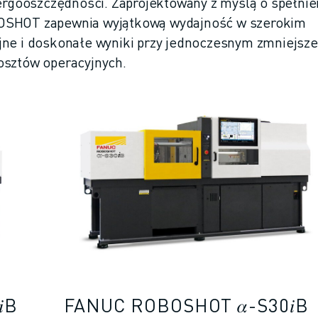
nergooszczędności. Zaprojektowany z myślą o spełnie
BOSHOT zapewnia wyjątkową wydajność w szerokim
jne i doskonałe wyniki przy jednoczesnym zmniejsze
osztów operacyjnych.
B
FANUC ROBOSHOT 𝛼-S30𝑖B