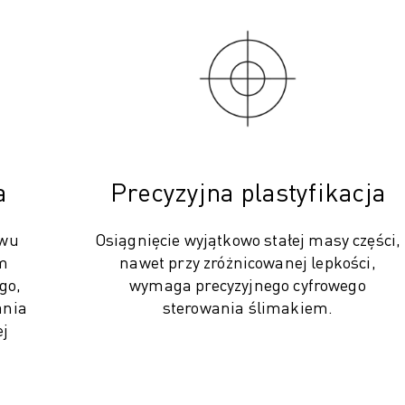
a
Precyzyjna plastyfikacja
ywu
Osiągnięcie wyjątkowo stałej masy części,
m
nawet przy zróżnicowanej lepkości,
go,
wymaga precyzyjnego cyfrowego
ania
sterowania ślimakiem.
ej