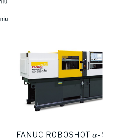
niu
niu
FANUC ROBOSHOT 𝛼-S50𝑖B