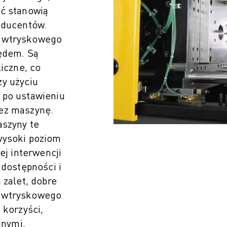
ść stanowią
oducentów.
a wtryskowego
lędem. Są
liczne, co
y użyciu
 po ustawieniu
ez maszynę.
aszyny te
ŚĆ PRODUKCJI (IOT)
wysoki poziom
ej interwencji
 dostępności i
 zalet, dobre
a wtryskowego
 korzyści,
jnymi.