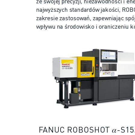
ze swojej precyzji, niezawodności i e
DOŁĄCZ DO NAS » KARIERA
najwyższych standardów jakości, RO
KONTAKT
KONTAKT
zakresie zastosowań, zapewniając spó
LOKALIZACJE
wpływu na środowisko i oraniczeniu k
NADRUK
FANUC ROBOSHOT 𝛼-S15