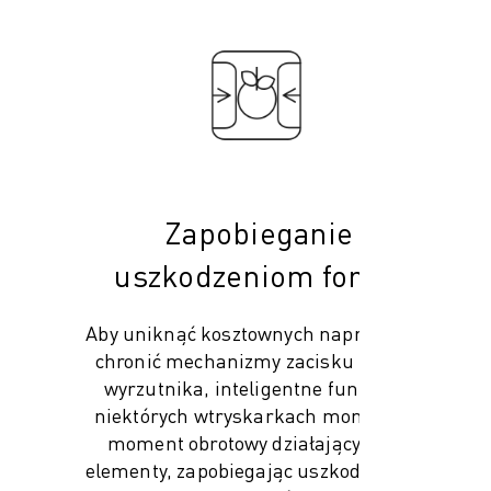
Zapobieganie
uszkodzeniom formy
Aby uniknąć kosztownych napraw oraz
chronić mechanizmy zacisku formy i
wyrzutnika, inteligentne funkcje w
niektórych wtryskarkach monitorują
moment obrotowy działający na te
elementy, zapobiegając uszkodzeniom,