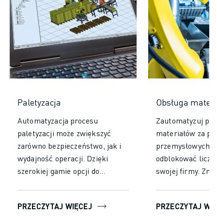
Paletyzacja
Obsługa mater
Automatyzacja procesu
Zautomatyzuj pro
paletyzacji może zwiększyć
materiałów za p
zarówno bezpieczeństwo, jak i
przemysłowych, 
wydajność operacji. Dzięki
odblokować liczne
szerokiej gamie opcji do
swojej firmy. Zna
wyboru, znajdziesz idealne
zwiększenie wydaj
rozwiązanie dla różnych
produktywności 
PRZECZYTAJ WIĘCEJ
PRZECZYTAJ WI
rozmiarów, ładunków, czasów
ograniczenie czas