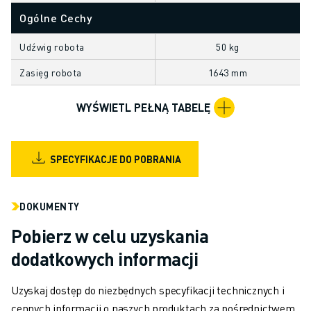
OBSŁUGA MATERIAŁÓW
Ogólne Cechy
MALOWANIE
PALETYZACJA
Udźwig robota
50 kg
ZGRZEWANIE PUNKTOWE
Zasięg robota
1643 mm
INSPEKCJA WIZYJNA
OBRÓBKA ELEKTROEROZYJNA EDM
WYŚWIETL PEŁNĄ TABELĘ
STUDIA PRZYPADKÓW
OBSŁUGA KLIENTA
OBSŁUGA KLIENTA
SPECYFIKACJE DO POBRANIA
FANUC PLANS
SERWIS I KONSERWACJA
DOKUMENTY
ZDALNE WSPARCIE TECHNICZNE
CZĘŚCI ZAMIENNE
Pobierz w celu uzyskania
REGENERACJA
dodatkowych informacji
CYFROWE NARZĘDZIA SERWISOWE
SKLEP INTERNETOWY
Uzyskaj dostęp do niezbędnych specyfikacji technicznych i
CENTRUM POBIERANIA » MYFANUC
cennych informacji o naszych produktach za pośrednictwem