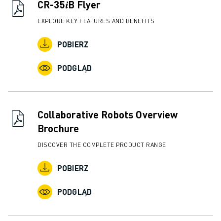
DOŁĄCZ DO NAS » KARIERA
CR-35𝑖B Flyer
KONTAKT
EXPLORE KEY FEATURES AND BENEFITS
KONTAKT
LOKALIZACJE
POBIERZ
NADRUK
PODGLĄD
Collaborative Robots Overview
Brochure
DISCOVER THE COMPLETE PRODUCT RANGE
POBIERZ
PODGLĄD