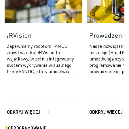
𝑖RVision
Prowadzenie 
Zapewniamy robotom FANUC
Nasze rozwiązania
zmysł wzroku! 𝑖RVision to
ręcznego (Hand Gui
wyjątkowy, w pełni zintegrowany
umożliwiają szybkie
system wykrywania wizualnego
programowanie rob
firmy FANUC, który umożliwia
prowadzenie go po 
robotom FANUC widzenie - dzięki
ruchu. Ta intuicyjn
czemu produkcja jest sz...
operatora, nie wyma
ODKRYJ WIĘCEJ
ODKRYJ WIĘCEJ
OPROGRAMOWANIE