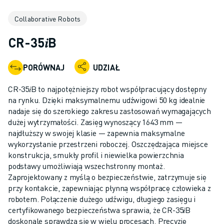
ROBOTY PRZEMYSŁOWE
Collaborative Robots
ROBOTY WSPÓŁPRACUJĄCE
ASORTYMENT ROBOTÓW
CR-35𝑖B
KONTROLERY ROBOTÓW
AKCESORIA DO ROBOTÓW
PORÓWNAJ
UDZIAŁ
OPROGRAMOWANIE DLA ROBOTÓW
OPROGRAMOWANIE SYMULACYJNE
CR-35𝑖B to najpotężniejszy robot współpracujący dostępny
PRODUKTY Z ZAKRESU ROBOTYKI EDUKACYJNEJ
na rynku. Dzięki maksymalnemu udźwigowi 50 kg idealnie
ROBOTYZACJA
nadaje się do szerokiego zakresu zastosowań wymagających
dużej wytrzymałości. Zasięg wynoszący 1643 mm —
ROBOTY DO SPAWANIA ŁUKOWEGO
najdłuższy w swojej klasie — zapewnia maksymalne
ROBOTY PRZEGUBOWE
wykorzystanie przestrzeni roboczej. Oszczędzająca miejsce
SERIA ARC MATE
konstrukcja, smukły profil i niewielka powierzchnia
SERIA M-900
podstawy umożliwiają wszechstronny montaż.
ROBOTY DELTA
Zaprojektowany z myślą o bezpieczeństwie, zatrzymuje się
przy kontakcie, zapewniając płynną współpracę człowieka z
ROBOTY DO ŻYWNOŚCI I POMIESZCZEŃ CZYSTYCH
robotem. Połączenie dużego udźwigu, długiego zasięgu i
ROBOTY LAKIERNICZE
certyfikowanego bezpieczeństwa sprawia, że CR-35𝑖B
ROBOTY PALETYZUJĄCE
doskonale sprawdza się w wielu procesach. Precyzję