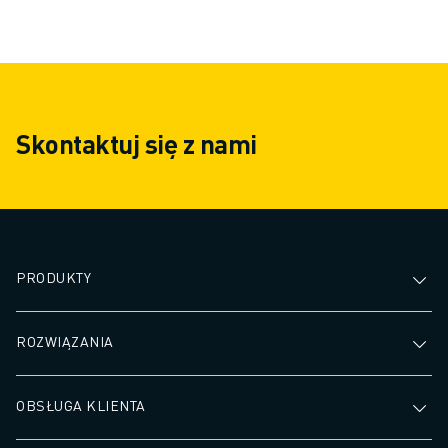
cykli i potrzeb w zakresie
wymaganego do rę
precyzji, a wszystko to przy
Pozwól robotom 
jednoczesnym zapewnieniu, że
nieprzerwanie be
Twoje produkty są obsługiwane
aby zapewnić stał
z najwyższą starannością.
zminimalizować l
Skontaktuj się z nami
co prowadzi do wi
produktywności i
czasów realizacji
PRODUKTY
ROZWIĄZANIA
OBSŁUGA KLIENTA