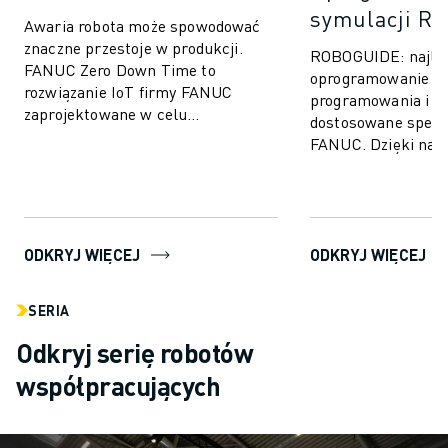
symulacji 
Awaria robota może spowodować
znaczne przestoje w produkcji.
ROBOGUIDE: najle
FANUC Zero Down Time to
oprogramowanie d
rozwiązanie IoT firmy FANUC
programowania i sym
zaprojektowane w celu
dostosowane specja
wyeliminowania nieprzewidzianych
FANUC. Dzięki najn
przestojów w produkcji i zwię...
technologii ROBOG
użytkownikom łatwe
ODKRYJ WIĘCEJ
ODKRYJ WIĘCEJ
SERIA
Odkryj serię robotów
współpracujących