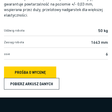
ROBOTY SCARA
gwarantuje powtarzalność na poziomie +/- 0,03 mm,
KOMPAKTOWE CENTRA OBRÓBCZE CNC
wspierana przez duży, przelotowy nadgarstek dla większej
WYSZUKIWARKA ROBODRILL
elastyczności.
KOMPAKTOWE CENTRA OBRÓBCZE CNC ROBODRILL
SPRZĘT ROBODRILL
50 kg
Udźwig robota
OPROGRAMOWANIE ROBODRILL
KONSERWACJA ZAPOBIEGAWCZA ROBODRILL
1643 mm
Zasięg robota
ZRÓWNOWAŻONY ROZWÓJ ROBODRILL
ROBODRILL ROBOT PACKAGE
6
osie
PAKIET EDUKACYJNY ROBODRILL
ELEKTRYCZNE MASZYNY DO FORMOWANIA WTRYSKOWEGO
PROŚBA O WYCENĘ
WYSZUKIWARKA ROBOSHOT
ELEKTRYCZNE WTRYSKARKI ROBOSHOT
POBIERZ ARKUSZ DANYCH
SPRZĘT ROBOSHOT
OPROGRAMOWANIE ROBOSHOT
ZRÓWNOWAŻONY ROZWÓJ ROBOSHOT
ROBOSHOT ROBOT PACKAGE