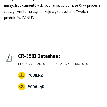
SZKOLENIA I EDUKACJA
naszych dokumentów do pobrania, co pomoże Ci w procesie
FANUC ACADEMY
decyzyjnym i zmaksymalizuje wykorzystanie Twoich
ROZWIĄZANIA DLA PRZEMYSŁU
produktów FANUC.
ROZWIĄZANIA DLA EDUKACJI
WORLDSKILLS I MŁODE TALENTY
WYDARZENIA EDUKACYJNE
AKTUALNOŚCI I MEDIA
AKTUALNOŚCI I MEDIA
WYDARZENIA
CR-35𝑖B Datasheet
WYDARZENIA EDUKACYJNE
O FIRMIE FANUC
LEARN MORE ABOUT TECHNICAL SPECIFICATIONS
O FIRMIE FANUC
POBIERZ
FANUC W EUROPIE
NASZE LOKALIZACJE
PODGLĄD
ZRÓWNOWAŻONY ROZWÓJ
KARIERA
KSZTAŁTUJ SWOJĄ PRZYSZŁOŚĆ Z FANUC