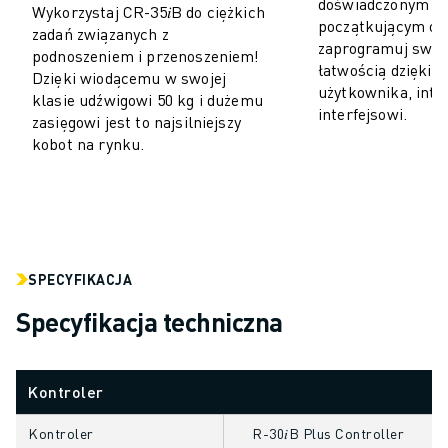
doświadczonym pr
Wykorzystaj CR-35𝑖B do ciężkich
POJAZDY ELEKTRYCZNE
początkującym op
zadań związanych z
zaprogramuj swoj
ELEKTRONIKA
podnoszeniem i przenoszeniem!
łatwością dzięki 
ŻYWNOŚĆ I NAPOJE
Dzięki wiodącemu w swojej
użytkownika, intu
klasie udźwigowi 50 kg i dużemu
MEDYCZNY
interfejsowi.
zasięgowi jest to najsilniejszy
TWORZYWA SZTUCZNE
kobot na rynku.
MAGAZYNOWANIE, LOGISTYKA, USŁUGI POCZTOWE I KURIERSKIE
APLIKACJE
WSZYSTKIE APLIKACJE
OBRÓBKA 5-OSIOWA
SPAWANIE ŁUKOWE
SPECYFIKACJA
MONTAŻ
SZLIFOWANIE CNC
Specyfikacja techniczna
FREZOWANIE CNC
TOCZENIE CNC
SZYBKIE WIERCENIE I GWINTOWANIE
Kontroler
FORMOWANIE WTRYSKOWE
Kontroler
R-30𝑖B Plus Controller
OBSŁUGA MASZYN