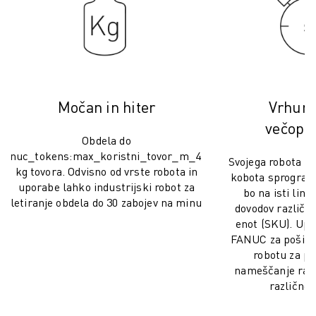
USPOSABLJANJE IN IZOBRAŽEVANJE
FANUC AKADEMIJA
REŠITVE ZA INDUSTRIJE
REŠITVE ZA IZOBRAŽEVANJE
WORLDSKILLS & YOUNG TALENTS
IZOBRAŽEVALNI DOGODKI
Močan in hiter
Vrhuns
NOVICE IN MEDIJI
večopra
NOVICE IN MEDIJI
Obdela do
DOGODKI
[fanuc_tokens:max_koristni_tovor_m_410]
Svojega robota za 
kg tovora. Odvisno od vrste robota in
IZOBRAŽEVALNI DOGODKI
kobota sprogrami
uporabe lahko industrijski robot za
O DRUŽBI FANUC
bo na isti linij
paletiranje obdela do 30 zabojev na minuto.
dovodov različni
O DRUŽBI FANUC
enot (SKU). Upo
FANUC V EVROPI
FANUC za pošilja
NAŠE LOKACIJE
robotu za po
TRAJNOSTNI RAZVOJ
nameščanje raz
KARIERA
različne 
OBLIKUJTE SVOJO PRIHODNOST S PODJETJEM FANUC