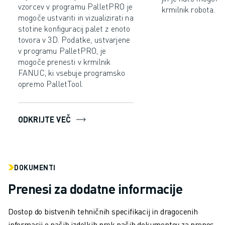
vzorcev v programu PalletPRO je
krmilnik robota.
mogoče ustvariti in vizualizirati na
stotine konfiguracij palet z enoto
tovora v 3D. Podatke, ustvarjene
v programu PalletPRO, je
mogoče prenesti v krmilnik
FANUC, ki vsebuje programsko
opremo PalletTool.
ODKRIJTE VEČ
DOKUMENTI
Prenesi za dodatne informacije
Dostop do bistvenih tehničnih specifikacij in dragocenih
informacij o naših izdelkih prek naših dokumentov za prenos,