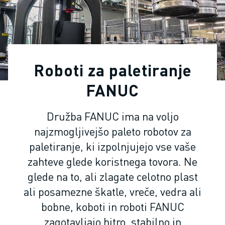
INDUSTRIJSKI ROBOTI
SODELUJOČI ROBOTI
NABOR ROBOTOV
KRMILNIKI ROBOTOV
DODATKI ZA ROBOTE
Roboti za paletiranje
PROGRAMSKA OPREMA ROBOTOV
PROGRAMSKA OPREMA ZA SIMULACIJO
FANUC
IZDELKI ZA IZOBRAŽEVALNO ROBOTIKO
AVTOMATIZACIJA ROBOTOV
Družba FANUC ima na voljo
ROBOTI ZA OBLOČNO VARJENJE
najzmogljivejšo paleto robotov za
ČLENKASTI ROBOTI
paletiranje, ki izpolnjujejo vse vaše
SERIJA ARC MATE
zahteve glede koristnega tovora. Ne
SERIJA M-900
glede na to, ali zlagate celotno plast
ROBOTI DELTA
ROBOTI ZA HRANO IN ČISTE PROSTORE
ali posamezne škatle, vreče, vedra ali
ROBOTI ZA BARVANJE
bobne, koboti in roboti FANUC
ROBOTI ZA PALETIRANJE
zagotavljajo hitro, stabilno in