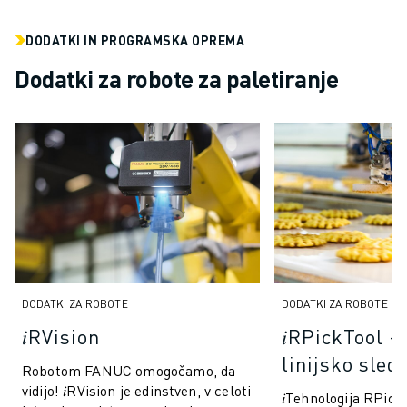
PRIDRUŽITE SE NAM » KARIERNI PORTAL
KONTAKT
DODATKI IN PROGRAMSKA OPREMA
LOKACIJE
Dodatki za robote za paletiranje
ODTIS
DODATKI ZA ROBOTE
DODATKI ZA ROBOTE
𝑖RVision
𝑖RPickTool 
linijsko sled
Robotom FANUC omogočamo, da
vidijo! 𝑖RVision je edinstven, v celoti
𝑖Tehnologija RPick