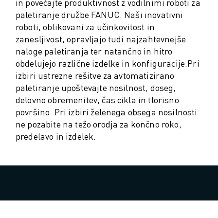
PREVENTIVNO VZDRŽEVANJE ROBOSHOT
in povečajte produktivnost z vodilnimi roboti za
SKUPNI STROŠKI LASTNIŠTVA ROBOSHOT-A
paletiranje družbe FANUC. Naši inovativni
STROJI ZA ŽIČNO EROZIJO EDM
roboti, oblikovani za učinkovitost in
zanesljivost, opravljajo tudi najzahtevnejše
ROBOCUT STROJI ZA ŽIČNO EROZIJO EDM
naloge paletiranja ter natančno in hitro
STROJNA OPREMA ROBOCUT
obdelujejo različne izdelke in konfiguracije.
Pri
PROGRAMSKA OPREMA ROBOCUT
izbiri ustrezne rešitve za avtomatizirano
PREVENTIVNO VZDRŽEVANJE ROBOCUT
paletiranje upoštevajte nosilnost, doseg,
TRAJNOSTNI RAZVOJ ROBOCUT
delovno obremenitev, čas cikla in tlorisno
REŠITVE IIOT
površino. Pri izbiri želenega obsega nosilnosti
REŠITVE ZA PAMETNE TOVARNE
ne pozabite na težo orodja za končno roko,
PAMETNE TOVARNIŠKE REŠITVE ZA POVEČANJE UČINKOVITOSTI PRO
predelavo in izdelek.
REGISTRACIJA IZDELKA » FANUC PORTAL
ŠTUDIJE PRIMEROV
REŠITVE
INDUSTRIJE
VSE PANOGE
LETALSKA INDUSTRIJA
AVTOMOBILSKA INDUSTRIJA