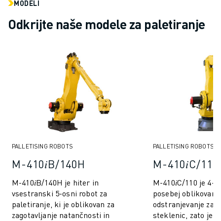
MODELI
ELEKTRIČNA VOZILA
Odkrijte naše modele za paletiranje
ELEKTRONIKA
HRANA IN PIJAČA
MEDICINA
PLASTIKA
SKLADIŠČENJE, LOGISTIKA, POŠTA IN PAKETI
APLIKACIJE
VSE APLIKACIJE
5-OSNA OBDELAVA
OBLOČNO VARJENJE
SESTAVLJANJE
PALLETISING ROBOTS
PALLETISING ROBOTS
CNC BRUŠENJE
M-410𝑖B/140H
M-410𝑖C/110
CNC REZKANJE
CNC STRUŽENJE
M-410𝑖B/140H je hiter in
M-410𝑖C/110 je 4-os
VRTANJE IN REZKANJE Z VISOKO HITROSTJO
vsestranski 5-osni robot za
posebej oblikovan z
BRIZGANJE
paletiranje, ki je oblikovan za
odstranjevanje zabo
zagotavljanje natančnosti in
steklenic, zato je k
VZDRŽEVANJE STROJEV