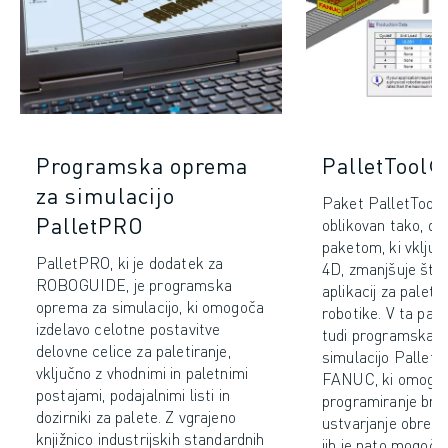
Programska oprema
PalletTool
za simulacijo
Paket PalletTool T
PalletPRO
oblikovan tako, d
paketom, ki vključ
PalletPRO, ki je dodatek za
4D, zmanjšuje štev
ROBOGUIDE, je programska
aplikacij za paleti
oprema za simulacijo, ki omogoča
robotike. V ta pake
izdelavo celotne postavitve
tudi programska 
delovne celice za paletiranje,
simulacijo Pallet
vključno z vhodnimi in paletnimi
FANUC, ki omogo
postajami, podajalnimi listi in
programiranje bre
dozirniki za palete. Z vgrajeno
ustvarjanje obreme
knjižnico industrijskih standardnih
jih je nato mogoče