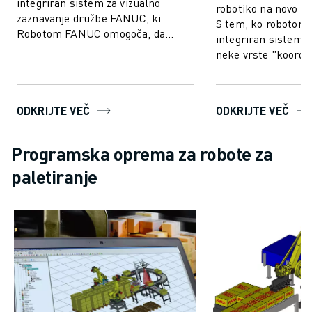
integriran sistem za vizualno
robotiko na novo ra
zaznavanje družbe FANUC, ki
S tem, ko robotom
Robotom FANUC omogoča, da
integriran sistem v
vidijo, zaradi česar je proizvodnja
neke vrste "koordin
hitrejša...
podobno kot pri lju
ODKRIJTE VEČ
ODKRIJTE VEČ
Programska oprema za robote za
paletiranje