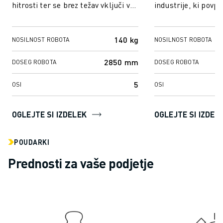
hitrosti ter se brez težav vključi v
industrije, ki povpr
RAVNANJE Z MATERIALOM
vsako hitro proizvodno okolje. M-
učinkovitosti in nat
BARVANJE
410𝑖B/140H z ...
PALETIRANJE
140 kg
NOSILNOST ROBOTA
NOSILNOST ROBOTA
TOČKOVNO VARJENJE
PREGLED VIDA
2850 mm
DOSEG ROBOTA
DOSEG ROBOTA
REZANJE ŽICE EDM
5
ŠTUDIJE PRIMEROV
OSI
OSI
STORITVE ZA STRANKE
SKRB ZA STRANKE
OGLEJTE SI IZDELEK
OGLEJTE SI IZDEL
NAČRTI DRUŽBE FANUC
PODROČJE IN VZDRŽEVANJE
POUDARKI
TEHNIČNA PODPORA NA DALJAVO
Prednosti za vaše podjetje
REZERVNI DELI
PONOVNA IZDELAVA
ORODJA ZA DIGITALNE STORITVE
E-TRGOVINA
CENTER ZA PRENOS » MYFANUC