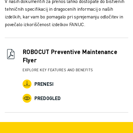
V naših dokumentih za prenos lahko dostopate do bistvenih
USPOSABLJANJE IN IZOBRAŽEVANJE
tehničnih specifikacij in dragocenih informacij o naših
FANUC AKADEMIJA
izdelkih, kar vam bo pomagalo pri sprejemanju odločitev in
REŠITVE ZA INDUSTRIJE
povečalo izkoriščenost izdelkov FANUC.
REŠITVE ZA IZOBRAŽEVANJE
WORLDSKILLS & YOUNG TALENTS
IZOBRAŽEVALNI DOGODKI
NOVICE IN MEDIJI
ROBOCUT Preventive Maintenance
NOVICE IN MEDIJI
Flyer
DOGODKI
EXPLORE KEY FEATURES AND BENEFITS
IZOBRAŽEVALNI DOGODKI
O DRUŽBI FANUC
PRENESI
O DRUŽBI FANUC
FANUC V EVROPI
PREDOGLED
NAŠE LOKACIJE
TRAJNOSTNI RAZVOJ
KARIERA
OBLIKUJTE SVOJO PRIHODNOST S PODJETJEM FANUC