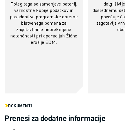
Poleg tega so zamenjave baterij,
dolgi življenj
RAVNANJE Z MATERIALOM
varnostne kopije podatkov in
doslednemu delova
BARVANJE
posodobitve programske opreme
povečuje čas d
PALETIRANJE
bistvenega pomena za
zagotavlja vrhun
TOČKOVNO VARJENJE
zagotavljanje neprekinjene
obdel
PREGLED VIDA
natančnosti pri operacijah Žične
erozije EDM.
REZANJE ŽICE EDM
ŠTUDIJE PRIMEROV
STORITVE ZA STRANKE
SKRB ZA STRANKE
NAČRTI DRUŽBE FANUC
PODROČJE IN VZDRŽEVANJE
TEHNIČNA PODPORA NA DALJAVO
REZERVNI DELI
PONOVNA IZDELAVA
DOKUMENTI
ORODJA ZA DIGITALNE STORITVE
Prenesi za dodatne informacije
E-TRGOVINA
CENTER ZA PRENOS » MYFANUC