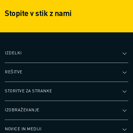
PRIDRUŽITE SE NAM » KARIERNI PORTAL
KONTAKT
Stopite v stik z nami
LOKACIJE
ODTIS
IZDELKI
REŠITVE
STORITVE ZA STRANKE
IZOBRAŽEVANJE
NOVICE IN MEDIJI