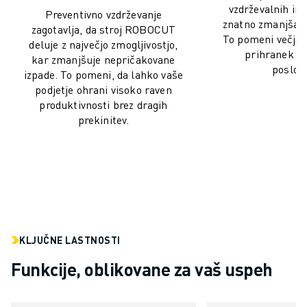
PREVENTIVNO VZDRŽEVANJE ROBOSHOT
vzdrževalnih int
Preventivno vzdrževanje
SKUPNI STROŠKI LASTNIŠTVA ROBOSHOT-A
znatno zmanjšate 
zagotavlja, da stroj ROBOCUT
STROJI ZA ŽIČNO EROZIJO EDM
To pomeni večjo u
deluje z največjo zmogljivostjo,
prihranek pr
ROBOCUT STROJI ZA ŽIČNO EROZIJO EDM
kar zmanjšuje nepričakovane
poslova
STROJNA OPREMA ROBOCUT
izpade. To pomeni, da lahko vaše
podjetje ohrani visoko raven
PROGRAMSKA OPREMA ROBOCUT
produktivnosti brez dragih
PREVENTIVNO VZDRŽEVANJE ROBOCUT
prekinitev.
TRAJNOSTNI RAZVOJ ROBOCUT
REŠITVE IIOT
REŠITVE ZA PAMETNE TOVARNE
PAMETNE TOVARNIŠKE REŠITVE ZA POVEČANJE UČINKOVITOSTI PRO
REGISTRACIJA IZDELKA » FANUC PORTAL
ŠTUDIJE PRIMEROV
REŠITVE
KLJUČNE LASTNOSTI
INDUSTRIJE
Funkcije, oblikovane za vaš uspeh
VSE PANOGE
LETALSKA INDUSTRIJA
AVTOMOBILSKA INDUSTRIJA