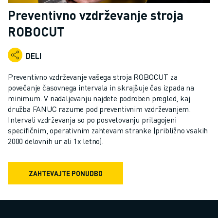
INDUSTRIJSKI ROBOTI
Preventivno vzdrževanje stroja
SODELUJOČI ROBOTI
ROBOCUT
NABOR ROBOTOV
KRMILNIKI ROBOTOV
DELI
DODATKI ZA ROBOTE
PROGRAMSKA OPREMA ROBOTOV
Preventivno vzdrževanje vašega stroja ROBOCUT za
PROGRAMSKA OPREMA ZA SIMULACIJO
povečanje časovnega intervala in skrajšuje čas izpada na
IZDELKI ZA IZOBRAŽEVALNO ROBOTIKO
minimum. V nadaljevanju najdete podroben pregled, kaj
AVTOMATIZACIJA ROBOTOV
družba FANUC razume pod preventivnim vzdrževanjem.
Intervali vzdrževanja so po posvetovanju prilagojeni
ROBOTI ZA OBLOČNO VARJENJE
specifičnim, operativnim zahtevam stranke (približno vsakih
ČLENKASTI ROBOTI
2000 delovnih ur ali 1x letno).
SERIJA ARC MATE
SERIJA M-900
ROBOTI DELTA
ZAHTEVAJTE PONUDBO
ROBOTI ZA HRANO IN ČISTE PROSTORE
ROBOTI ZA BARVANJE
ROBOTI ZA PALETIRANJE