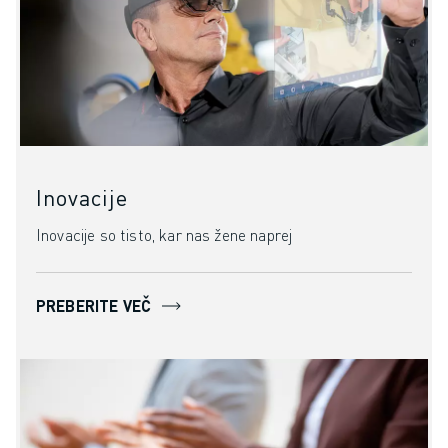
PRIDRUŽITE SE NAM » KARIERNI PORTAL
KONTAKT
LOKACIJE
ODTIS
Inovacije
Inovacije so tisto, kar nas žene naprej
PREBERITE VEČ