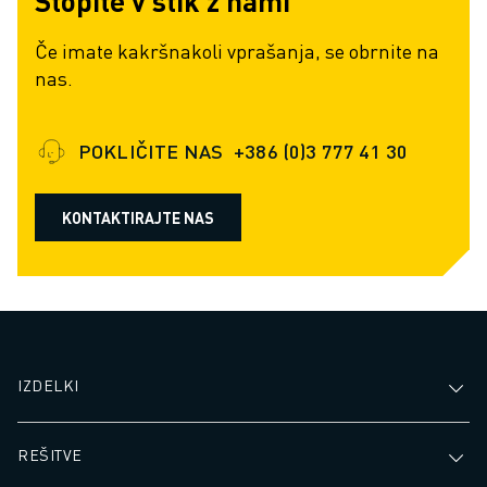
Stopite v stik z nami
Če imate kakršnakoli vprašanja, se obrnite na
nas.
POKLIČITE NAS
+386 (0)3 777 41 30
KONTAKTIRAJTE NAS
IZDELKI
REŠITVE