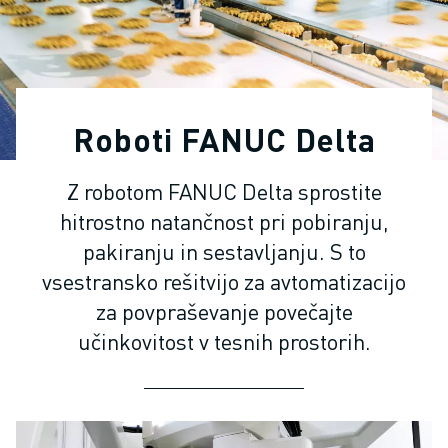
INDUSTRIJSKI ROBOTI
SODELUJOČI ROBOTI
NABOR ROBOTOV
KRMILNIKI ROBOTOV
DODATKI ZA ROBOTE
Roboti FANUC Delta
PROGRAMSKA OPREMA ROBOTOV
PROGRAMSKA OPREMA ZA SIMULACIJO
Z robotom FANUC Delta sprostite
IZDELKI ZA IZOBRAŽEVALNO ROBOTIKO
hitrostno natančnost pri pobiranju,
AVTOMATIZACIJA ROBOTOV
ROBOTI ZA OBLOČNO VARJENJE
pakiranju in sestavljanju. S to
ČLENKASTI ROBOTI
vsestransko rešitvijo za avtomatizacijo
SERIJA ARC MATE
za povpraševanje povečajte
SERIJA M-900
učinkovitost v tesnih prostorih.
ROBOTI DELTA
ROBOTI ZA HRANO IN ČISTE PROSTORE
ROBOTI ZA BARVANJE
ROBOTI ZA PALETIRANJE