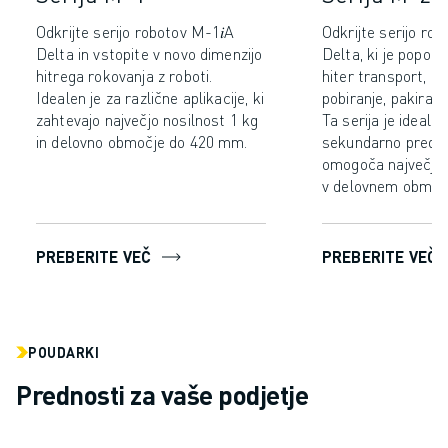
RAVNANJE Z MATERIALOM
Odkrijte serijo robotov M-1𝑖A
Odkrijte serijo rob
BARVANJE
Delta in vstopite v novo dimenzijo
Delta, ki je popoln
PALETIRANJE
hitrega rokovanja z roboti.
hiter transport, iz
TOČKOVNO VARJENJE
Idealen je za različne aplikacije, ki
pobiranje, pakiranj
PREGLED VIDA
zahtevajo največjo nosilnost 1 kg
Ta serija je idealn
in delovno območje do 420 mm.
sekundarno predel
REZANJE ŽICE EDM
omogoča največjo 
ŠTUDIJE PRIMEROV
v delovnem območ
STORITVE ZA STRANKE
SKRB ZA STRANKE
NAČRTI DRUŽBE FANUC
PREBERITE VEČ
PREBERITE VEČ
PODROČJE IN VZDRŽEVANJE
TEHNIČNA PODPORA NA DALJAVO
REZERVNI DELI
PONOVNA IZDELAVA
POUDARKI
ORODJA ZA DIGITALNE STORITVE
Prednosti za vaše podjetje
E-TRGOVINA
CENTER ZA PRENOS » MYFANUC