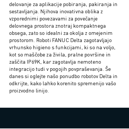
PREVENTIVNO VZDRŽEVANJE ROBOSHOT
delovanje za aplikacije pobiranja, pakiranja in
SKUPNI STROŠKI LASTNIŠTVA ROBOSHOT-A
sestavljanja. Njihova inovativna oblika z
STROJI ZA ŽIČNO EROZIJO EDM
vzporednimi povezavami za povečanje
ROBOCUT STROJI ZA ŽIČNO EROZIJO EDM
delovnega prostora znotraj kompaktnega
STROJNA OPREMA ROBOCUT
obsega, zato so idealni za okolja z omejenim
PROGRAMSKA OPREMA ROBOCUT
prostorom. Roboti FANUC Delta zagotavljajo
PREVENTIVNO VZDRŽEVANJE ROBOCUT
vrhunsko higieno s funkcijami, ki so na voljo,
TRAJNOSTNI RAZVOJ ROBOCUT
kot so maščobe za živila, pralne površine in
REŠITVE IIOT
zaščita IP69K, kar zagotavlja nemoteno
REŠITVE ZA PAMETNE TOVARNE
integracijo tudi v pogojih povpraševanja. Še
PAMETNE TOVARNIŠKE REŠITVE ZA POVEČANJE UČINKOVITOSTI PRO
danes si oglejte našo ponudbo robotov Delta in
REGISTRACIJA IZDELKA » FANUC PORTAL
odkrijte, kako lahko korenito spremenijo vašo
proizvodno linijo.
ŠTUDIJE PRIMEROV
REŠITVE
INDUSTRIJE
VSE PANOGE
LETALSKA INDUSTRIJA
AVTOMOBILSKA INDUSTRIJA