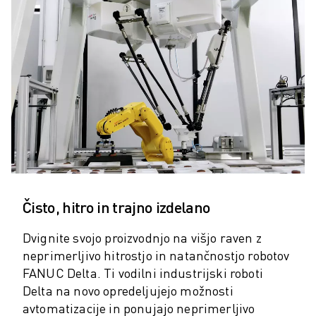
ROBOTI SCARA
KOMPAKTNI OBDELOVALNI CENTRI CNC
ISKALNIK ROBODRILL
ROBODRILL KOMPAKTNI OBDELOVALNI CENTRI CNC
STROJNA OPREMA ROBODRILL
PROGRAMSKA OPREMA ROBODRILL
PREVENTIVNO VZDRŽEVANJE ROBODRILL
TRAJNOSTNI RAZVOJ ROBODRILL
ROBODRILL ROBOTSKI PAKET
IZOBRAŽEVALNI PAKET ROBODRILL
ELEKTRIČNI STROJI ZA BRIZGANJE
Čisto, hitro in trajno izdelano
ISKALNIK ROBOSHOT
ELEKTRIČNI STROJI ZA BRIZGANJE ROBOSHOT
Dvignite svojo proizvodnjo na višjo raven z
STROJNA OPREMA ROBOSHOT
neprimerljivo hitrostjo in natančnostjo robotov
PROGRAMSKA OPREMA ROBOSHOT
FANUC Delta. Ti vodilni industrijski roboti
ROBOSHOT TRAJNOSTNI RAZVOJ
Delta na novo opredeljujejo možnosti
ROBOSHOT ROBOTSKI PAKET
avtomatizacije in ponujajo neprimerljivo