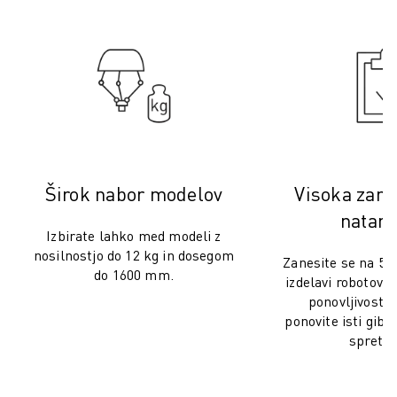
USPOSABLJANJE IN IZOBRAŽEVANJE
FANUC AKADEMIJA
REŠITVE ZA INDUSTRIJE
REŠITVE ZA IZOBRAŽEVANJE
WORLDSKILLS & YOUNG TALENTS
IZOBRAŽEVALNI DOGODKI
NOVICE IN MEDIJI
NOVICE IN MEDIJI
Širok nabor modelov
Visoka zanes
DOGODKI
IZOBRAŽEVALNI DOGODKI
natanč
Izbirate lahko med modeli z
O DRUŽBI FANUC
nosilnostjo do 12 kg in dosegom
Zanesite se na 50 
O DRUŽBI FANUC
do 1600 mm.
izdelavi robotov i
FANUC V EVROPI
ponovljivosti 
NAŠE LOKACIJE
ponovite isti gib
TRAJNOSTNI RAZVOJ
spretno
KARIERA
OBLIKUJTE SVOJO PRIHODNOST S PODJETJEM FANUC