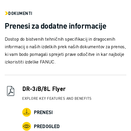
PRIDRUŽITE SE NAM » KARIERNI PORTAL
KONTAKT
DOKUMENTI
LOKACIJE
Prenesi za dodatne informacije
ODTIS
Dostop do bistvenih tehničnih specifikacij in dragocenih
informacij o naših izdelkih prek naših dokumentov za prenos,
ki vam bodo pomagali sprejeti prave odločitve in kar najbolje
izkoristiti izdelke FANUC.
DR-3𝑖B/8L Flyer
EXPLORE KEY FEATURES AND BENEFITS
PRENESI
PREDOGLED