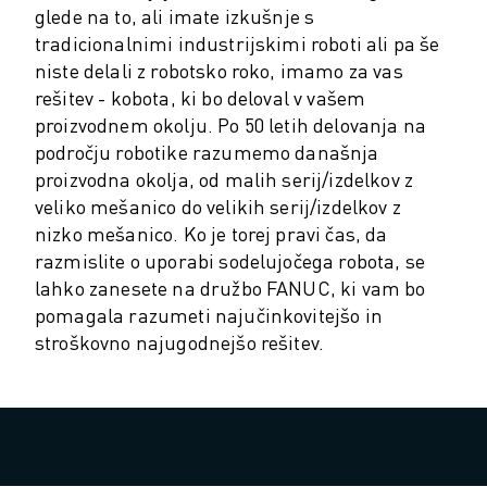
PREVENTIVNO VZDRŽEVANJE ROBOSHOT
glede na to, ali imate izkušnje s
SKUPNI STROŠKI LASTNIŠTVA ROBOSHOT-A
tradicionalnimi industrijskimi roboti ali pa še
STROJI ZA ŽIČNO EROZIJO EDM
niste delali z robotsko roko, imamo za vas
ROBOCUT STROJI ZA ŽIČNO EROZIJO EDM
rešitev - kobota, ki bo deloval v vašem
STROJNA OPREMA ROBOCUT
proizvodnem okolju. Po 50 letih delovanja na
PROGRAMSKA OPREMA ROBOCUT
področju robotike razumemo današnja
PREVENTIVNO VZDRŽEVANJE ROBOCUT
proizvodna okolja, od malih serij/izdelkov z
TRAJNOSTNI RAZVOJ ROBOCUT
veliko mešanico do velikih serij/izdelkov z
REŠITVE IIOT
nizko mešanico. Ko je torej pravi čas, da
REŠITVE ZA PAMETNE TOVARNE
razmislite o uporabi sodelujočega robota, se
PAMETNE TOVARNIŠKE REŠITVE ZA POVEČANJE UČINKOVITOSTI PRO
lahko zanesete na družbo FANUC, ki vam bo
REGISTRACIJA IZDELKA » FANUC PORTAL
pomagala razumeti najučinkovitejšo in
ŠTUDIJE PRIMEROV
stroškovno najugodnejšo rešitev.
REŠITVE
INDUSTRIJE
VSE PANOGE
LETALSKA INDUSTRIJA
AVTOMOBILSKA INDUSTRIJA