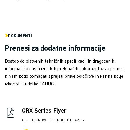
PRIDRUŽITE SE NAM » KARIERNI PORTAL
KONTAKT
LOKACIJE
ODTIS
DOKUMENTI
Prenesi za dodatne informacije
Dostop do bistvenih tehničnih specifikacij in dragocenih
informacij o naših izdelkih prek naših dokumentov za prenos,
ki vam bodo pomagali sprejeti prave odločitve in kar najbolje
izkoristiti izdelke FANUC.
CRX Series Flyer
GET TO KNOW THE PRODUCT FAMILY