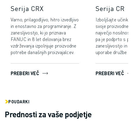
RAVNANJE Z MATERIALOM
Serija CRX
Serija CR
BARVANJE
Varno, prilagodljivo, hitro izvedljivo
Izboljšajte učinkov
PALETIRANJE
in enostavno za programiranje. Z
svoje proizvodne lin
TOČKOVNO VARJENJE
zanesljivostjo, ki jo priznava
največjo nosilnost 
PREGLED VIDA
FANUC in 8 let delovanja brez
pa je podprto s pr
REZANJE ŽICE EDM
vzdrževanja izpolnjuje proizvodne
zanesljivostjo in 
ŠTUDIJE PRIMEROV
potrebe današnjih proizvajalcev.
uporabe družbe F
STORITVE ZA STRANKE
SKRB ZA STRANKE
PREBERI VEČ
PREBERI VEČ
NAČRTI DRUŽBE FANUC
PODROČJE IN VZDRŽEVANJE
TEHNIČNA PODPORA NA DALJAVO
REZERVNI DELI
POUDARKI
PONOVNA IZDELAVA
Prednosti za vaše podjetje
ORODJA ZA DIGITALNE STORITVE
E-TRGOVINA
CENTER ZA PRENOS » MYFANUC