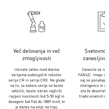
USPOSABLJANJE IN IZOBRAŽEVANJE
FANUC AKADEMIJA
REŠITVE ZA INDUSTRIJE
REŠITVE ZA IZOBRAŽEVANJE
WORLDSKILLS & YOUNG TALENTS
IZOBRAŽEVALNI DOGODKI
NOVICE IN MEDIJI
NOVICE IN MEDIJI
Več delovanja in več
Svetovno 
DOGODKI
zmogljivosti
zanesljivo
IZOBRAŽEVALNI DOGODKI
O DRUŽBI FANUC
Izbirate lahko med dvema
Zanesite se na l
O DRUŽBI FANUC
serijama sodelujočih robotov:
FANUC. Imajo izra
FANUC V EVROPI
serijo CR in serijo CRX. Ne glede
saj se ponašajo z
NAŠE LOKACIJE
na to, za katero serijo se boste
inteligenco in zan
odločili, boste izbrali najširši
sta že desetletj
TRAJNOSTNI RAZVOJ
razpon nosilnosti (od 5-50 kg) in
tradicionalnih ru
KARIERA
dosegom (od 944 do 1889 mm), ki
OBLIKUJTE SVOJO PRIHODNOST S PODJETJEM FANUC
je danes na voljo na trgu.