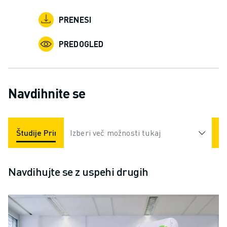
PRENESI
PREDOGLED
Navdihnite se
Študije Primerov
Izberi več možnosti tukaj
Aplikacije
Industrije
Navdihujte se z uspehi drugih