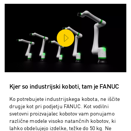
ROBOTI SCARA
KOMPAKTNI OBDELOVALNI CENTRI CNC
ISKALNIK ROBODRILL
ROBODRILL KOMPAKTNI OBDELOVALNI CENTRI CNC
STROJNA OPREMA ROBODRILL
PROGRAMSKA OPREMA ROBODRILL
PREVENTIVNO VZDRŽEVANJE ROBODRILL
TRAJNOSTNI RAZVOJ ROBODRILL
ROBODRILL ROBOTSKI PAKET
IZOBRAŽEVALNI PAKET ROBODRILL
ELEKTRIČNI STROJI ZA BRIZGANJE
Kjer so industrijski koboti, tam je FANUC
ISKALNIK ROBOSHOT
ELEKTRIČNI STROJI ZA BRIZGANJE ROBOSHOT
Ko potrebujete industrijskega kobota, ne iščite
STROJNA OPREMA ROBOSHOT
drugje kot pri podjetju FANUC. Kot vodilni
PROGRAMSKA OPREMA ROBOSHOT
svetovni proizvajalec kobotov vam ponujamo
ROBOSHOT TRAJNOSTNI RAZVOJ
različne modele visoko natančnih kobotov, ki
ROBOSHOT ROBOTSKI PAKET
lahko obdelujejo izdelke, težke do 50 kg. Ne