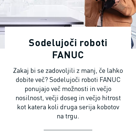
INDUSTRIJSKI ROBOTI
SODELUJOČI ROBOTI
NABOR ROBOTOV
KRMILNIKI ROBOTOV
DODATKI ZA ROBOTE
Sodelujoči roboti
PROGRAMSKA OPREMA ROBOTOV
PROGRAMSKA OPREMA ZA SIMULACIJO
FANUC
IZDELKI ZA IZOBRAŽEVALNO ROBOTIKO
AVTOMATIZACIJA ROBOTOV
Zakaj bi se zadovoljili z manj, če lahko
ROBOTI ZA OBLOČNO VARJENJE
dobite več? Sodelujoči roboti FANUC
ČLENKASTI ROBOTI
ponujajo več možnosti in večjo
SERIJA ARC MATE
nosilnost, večji doseg in večjo hitrost
SERIJA M-900
kot katera koli druga serija kobotov
ROBOTI DELTA
ROBOTI ZA HRANO IN ČISTE PROSTORE
na trgu.
ROBOTI ZA BARVANJE
ROBOTI ZA PALETIRANJE