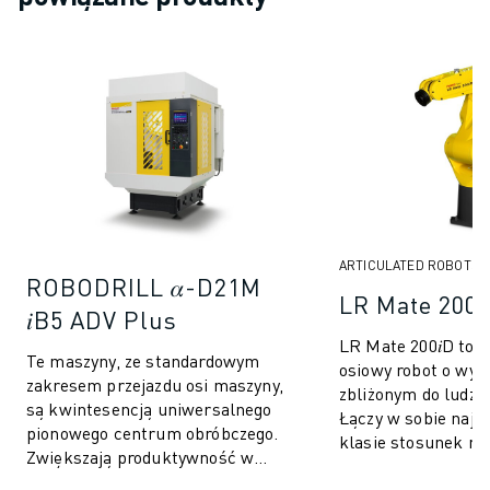
ARTICULATED ROBOTS
ROBODRILL 𝛼-D21M
LR Mate 200
𝑖B5 ADV Plus
LR Mate 200𝑖D to 
Te maszyny, ze standardowym
osiowy robot o wym
zakresem przejazdu osi maszyny,
zbliżonym do ludzk
są kwintesencją uniwersalnego
Łączy w sobie najl
pionowego centrum obróbczego.
klasie stosunek ma
Zwiększają produktywność w
udźwigu, standard
szerokim zakresie operacji
IP67 ...