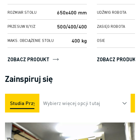
frezowania i wiercenia,...
650x400 mm
ROZMIAR STOŁU
UDŹWIG ROBOTA
500/400/400
PRZESUW X/Y/Z
ZASIĘG ROBOTA
400 kg
MAKS. OBCIĄŻENIE STOŁU
OSIE
ZOBACZ PRODUKT
ZOBACZ PRODUKT
Zainspiruj się
Studia Przypadków
Wybierz więcej opcji tutaj
Aplikacje
Branże