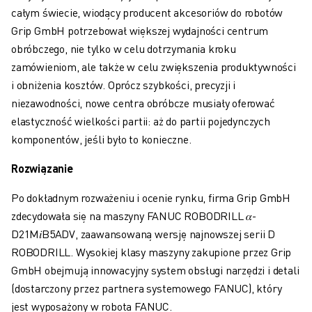
SZKOLENIA I EDUKACJA
całym świecie, wiodący producent akcesoriów do robotów
FANUC ACADEMY
Grip GmbH potrzebował większej wydajności centrum
ROZWIĄZANIA DLA PRZEMYSŁU
obróbczego, nie tylko w celu dotrzymania kroku
ROZWIĄZANIA DLA EDUKACJI
zamówieniom, ale także w celu zwiększenia produktywności
WORLDSKILLS I MŁODE TALENTY
i obniżenia kosztów. Oprócz szybkości, precyzji i
WYDARZENIA EDUKACYJNE
niezawodności, nowe centra obróbcze musiały oferować
AKTUALNOŚCI I MEDIA
elastyczność wielkości partii: aż do partii pojedynczych
AKTUALNOŚCI I MEDIA
komponentów, jeśli było to konieczne.
WYDARZENIA
Rozwiązanie
WYDARZENIA EDUKACYJNE
O FIRMIE FANUC
Po dokładnym rozważeniu i ocenie rynku, firma Grip GmbH
O FIRMIE FANUC
zdecydowała się na maszyny FANUC ROBODRILL 𝛼-
FANUC W EUROPIE
D21M𝑖B5ADV, zaawansowaną wersję najnowszej serii D
NASZE LOKALIZACJE
ROBODRILL. Wysokiej klasy maszyny zakupione przez Grip
ZRÓWNOWAŻONY ROZWÓJ
GmbH obejmują innowacyjny system obsługi narzędzi i detali
KARIERA
(dostarczony przez partnera systemowego FANUC), który
KSZTAŁTUJ SWOJĄ PRZYSZŁOŚĆ Z FANUC
jest wyposażony w robota FANUC.