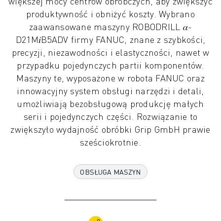
większej mocy centrów obróbczych, aby zwiększyć
ROBOTY PRZEMYSŁOWE
produktywność i obniżyć koszty. Wybrano
ROBOTY WSPÓŁPRACUJĄCE
zaawansowane maszyny ROBODRILL 𝛼-
ASORTYMENT ROBOTÓW
D21M𝑖B5ADV firmy FANUC, znane z szybkości,
KONTROLERY ROBOTÓW
precyzji, niezawodności i elastyczności, nawet w
AKCESORIA DO ROBOTÓW
przypadku pojedynczych partii komponentów.
OPROGRAMOWANIE DLA ROBOTÓW
Maszyny te, wyposażone w robota FANUC oraz
OPROGRAMOWANIE SYMULACYJNE
innowacyjny system obsługi narzędzi i detali,
PRODUKTY Z ZAKRESU ROBOTYKI EDUKACYJNEJ
umożliwiają bezobsługową produkcję małych
ROBOTYZACJA
serii i pojedynczych części. Rozwiązanie to
ROBOTY DO SPAWANIA ŁUKOWEGO
zwiększyło wydajność obróbki Grip GmbH prawie
ROBOTY PRZEGUBOWE
sześciokrotnie.
SERIA ARC MATE
SERIA M-900
OBSŁUGA MASZYN
ROBOTY DELTA
ROBOTY DO ŻYWNOŚCI I POMIESZCZEŃ CZYSTYCH
ROBOTY LAKIERNICZE
ROBOTY PALETYZUJĄCE