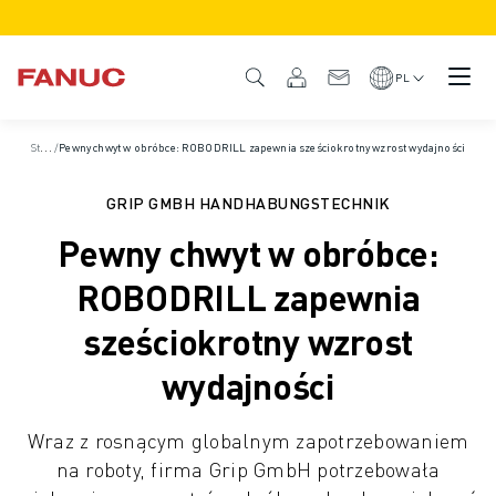
PRODUKTY
PRZEGLĄD PRODUKTÓW
PL
CNC I NAPĘDY
WYSZUKIWARKA CNC
S
trona główna
/
Pewny chwyt w obróbce: ROBODRILL zapewnia sześciokrotny wzrost wydajności
/
Studia przypadków
STEROWANIA CNC
NAPĘDY
GRIP GMBH HANDHABUNGSTECHNIK
SYSTEM WE/WY
Pewny chwyt w obróbce:
FUNKCJE/OPCJE CNC
PERSONALIZACJA
ROBODRILL zapewnia
SYMULACJA - ROZWIĄZANIA DIGITAL TWIN
sześciokrotny wzrost
ZRÓWNOWAŻONY ROZWÓJ CNC
EDUKACYJNE PRODUKTY CNC
wydajności
ROZWIĄZANIA MODERNIZACYJNE
ZAAWANSOWANE MODELE CNC
Wraz z rosnącym globalnym zapotrzebowaniem
ROBOTY
na roboty, firma Grip GmbH potrzebowała
WYSZUKIWARKA ROBOTÓW