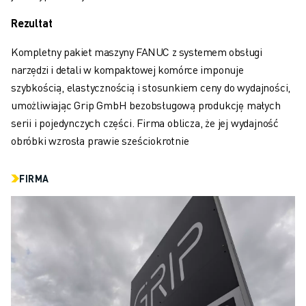
DOŁĄCZ DO NAS » KARIERA
KONTAKT
Rezultat
KONTAKT
Kompletny pakiet maszyny FANUC z systemem obsługi
LOKALIZACJE
narzędzi i detali w kompaktowej komórce imponuje
NADRUK
szybkością, elastycznością i stosunkiem ceny do wydajności,
umożliwiając Grip GmbH bezobsługową produkcję małych
serii i pojedynczych części. Firma oblicza, że jej wydajność
obróbki wzrosła prawie sześciokrotnie
FIRMA