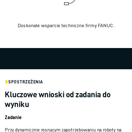
OBSŁUGA MATERIAŁÓW
MALOWANIE
PALETYZACJA
Doskonałe wsparcie techniczne firmy FANUC.
ZGRZEWANIE PUNKTOWE
INSPEKCJA WIZYJNA
OBRÓBKA ELEKTROEROZYJNA EDM
STUDIA PRZYPADKÓW
OBSŁUGA KLIENTA
OBSŁUGA KLIENTA
FANUC PLANS
SERWIS I KONSERWACJA
SPOSTRZEŻENIA
ZDALNE WSPARCIE TECHNICZNE
Kluczowe wnioski od zadania do
CZĘŚCI ZAMIENNE
wyniku
REGENERACJA
CYFROWE NARZĘDZIA SERWISOWE
Zadanie
SKLEP INTERNETOWY
CENTRUM POBIERANIA » MYFANUC
Przy dynamicznie rosnącym zapotrzebowaniu na roboty na