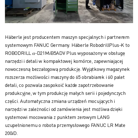
Häberle jest producentem maszyn specjalnych i partnerem
systemowym FANUC Germany. Häberle RobodrillPlus-K to
ROBODRILL 𝛼-D21M𝑖B5ADV Plus wyposażony w obsługę
narzędzi i detali w kompaktowej komórce, zapewniającej
nowoczesną bezzałogową produkcję. Wyjątkowy magazynek
rozszerza możliwości maszyny do 65 obrabiarek i 60 palet
detali, co pozwala zaspokoić każde zapotrzebowanie
produkcyjne, w tym produkcję małych serii i pojedynczych
części. Automatyczna zmiana urządzeń mocujących i
narzędzi w zależności od zamówienia jest możliwa dzięki
systemowi mocowania z punktem zerowym LANG
uzupełnionemu o robota przemysłowego FANUC LR Mate
200𝑖D.