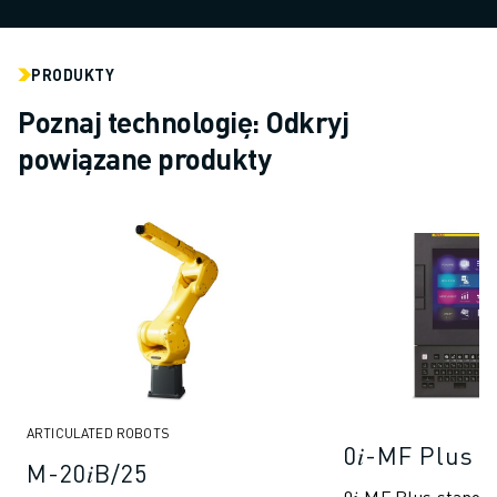
PRODUKTY
Poznaj technologię: Odkryj
powiązane produkty
ARTICULATED ROBOTS
0𝑖-MF Plus
M-20𝑖B/25
0𝑖-MF Plus stanowi