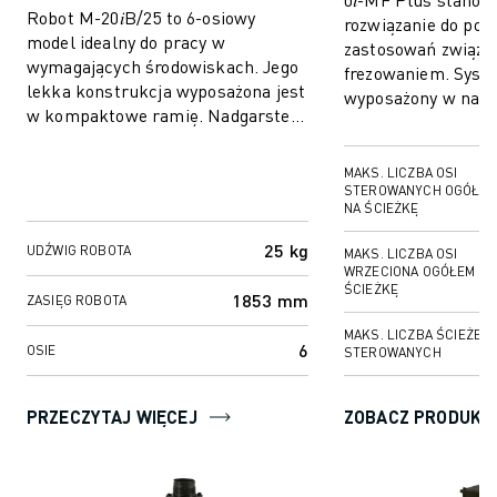
Robot M-20𝑖B/25 to 6-osiowy
rozwiązanie do po
model idealny do pracy w
zastosowań związa
wymagających środowiskach. Jego
frezowaniem. Syste
lekka konstrukcja wyposażona jest
wyposażony w naj
w kompaktowe ramię. Nadgarstek
technologię sterow
oraz zaawansowana technologia
precyzyjnej obróbki
serwonapędów zape...
skracaj...
MAKS. LICZBA OSI
STEROWANYCH OGÓŁEM
NA ŚCIEŻKĘ
25 kg
UDŹWIG ROBOTA
MAKS. LICZBA OSI
WRZECIONA OGÓŁEM / N
ŚCIEŻKĘ
1853 mm
ZASIĘG ROBOTA
MAKS. LICZBA ŚCIEŻEK
6
OSIE
STEROWANYCH
PRZECZYTAJ WIĘCEJ
ZOBACZ PRODUKT