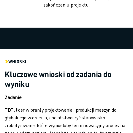
OBSŁUGA MATERIAŁÓW
zakończeniu projektu.
MALOWANIE
PALETYZACJA
ZGRZEWANIE PUNKTOWE
INSPEKCJA WIZYJNA
OBRÓBKA ELEKTROEROZYJNA EDM
STUDIA PRZYPADKÓW
OBSŁUGA KLIENTA
WNIOSKI
OBSŁUGA KLIENTA
Kluczowe wnioski od zadania do
FANUC PLANS
SERWIS I KONSERWACJA
wyniku
ZDALNE WSPARCIE TECHNICZNE
CZĘŚCI ZAMIENNE
Zadanie
REGENERACJA
TBT, lider w branży projektowania i produkcji maszyn do
CYFROWE NARZĘDZIA SERWISOWE
głębokiego wiercenia, chciał stworzyć stanowisko
SKLEP INTERNETOWY
zrobotyzowane, które wyniosłoby ten innowacyjny proces na
CENTRUM POBIERANIA » MYFANUC
nowy, wyższy poziom. Jednak ze względu na to, że precyzja,