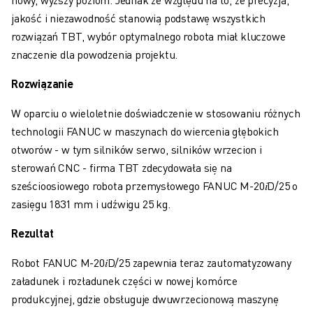
SZKOLENIA I EDUKACJA
jakość i niezawodność stanowią podstawę wszystkich
FANUC ACADEMY
rozwiązań TBT, wybór optymalnego robota miał kluczowe
ROZWIĄZANIA DLA PRZEMYSŁU
znaczenie dla powodzenia projektu.
ROZWIĄZANIA DLA EDUKACJI
WORLDSKILLS I MŁODE TALENTY
Rozwiązanie
WYDARZENIA EDUKACYJNE
W oparciu o wieloletnie doświadczenie w stosowaniu różnych
AKTUALNOŚCI I MEDIA
technologii FANUC w maszynach do wiercenia głębokich
AKTUALNOŚCI I MEDIA
otworów - w tym silników serwo, silników wrzecion i
WYDARZENIA
sterowań CNC - firma TBT zdecydowała się na
WYDARZENIA EDUKACYJNE
sześcioosiowego robota przemysłowego FANUC M-20𝑖D/25 o
O FIRMIE FANUC
zasięgu 1831 mm i udźwigu 25 kg.
O FIRMIE FANUC
FANUC W EUROPIE
Rezultat
NASZE LOKALIZACJE
ZRÓWNOWAŻONY ROZWÓJ
Robot FANUC M-20𝑖D/25 zapewnia teraz zautomatyzowany
KARIERA
załadunek i rozładunek części w nowej komórce
KSZTAŁTUJ SWOJĄ PRZYSZŁOŚĆ Z FANUC
produkcyjnej, gdzie obsługuje dwuwrzecionową maszynę