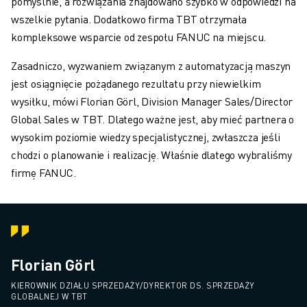
pomyślnie, a rozwiązania znajdowano szybko w odpowiedzi na
wszelkie pytania. Dodatkowo firma TBT otrzymała
kompleksowe wsparcie od zespołu FANUC na miejscu.
Zasadniczo, wyzwaniem związanym z automatyzacją maszyn
jest osiągnięcie pożądanego rezultatu przy niewielkim
wysiłku, mówi Florian Görl, Division Manager Sales/Director
Global Sales w TBT. Dlatego ważne jest, aby mieć partnera o
wysokim poziomie wiedzy specjalistycznej, zwłaszcza jeśli
chodzi o planowanie i realizację. Właśnie dlatego wybraliśmy
firmę FANUC.
Florian Görl
KIEROWNIK DZIAŁU SPRZEDAŻY/DYREKTOR DS. SPRZEDAŻY
GLOBALNEJ W TBT