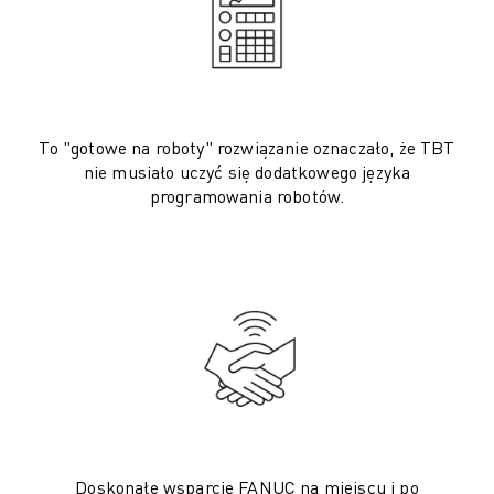
POJAZDY ELEKTRYCZNE
ELEKTRONIKA
ŻYWNOŚĆ I NAPOJE
MEDYCZNY
TWORZYWA SZTUCZNE
To "gotowe na roboty" rozwiązanie oznaczało, że TBT
MAGAZYNOWANIE, LOGISTYKA, USŁUGI POCZTOWE I KURIERSKIE
nie musiało uczyć się dodatkowego języka
APLIKACJE
programowania robotów.
WSZYSTKIE APLIKACJE
OBRÓBKA 5-OSIOWA
SPAWANIE ŁUKOWE
MONTAŻ
SZLIFOWANIE CNC
FREZOWANIE CNC
TOCZENIE CNC
SZYBKIE WIERCENIE I GWINTOWANIE
FORMOWANIE WTRYSKOWE
OBSŁUGA MASZYN
Doskonałe wsparcie FANUC na miejscu i po