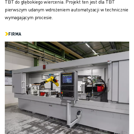
DOŁĄCZ DO NAS » KARIERA
TBT do głębokiego wiercenia. Projekt ten jest dla TBT
KONTAKT
pierwszym udanym wdrożeniem automatyzacji w technicznie
KONTAKT
wymagającym procesie.
LOKALIZACJE
NADRUK
FIRMA