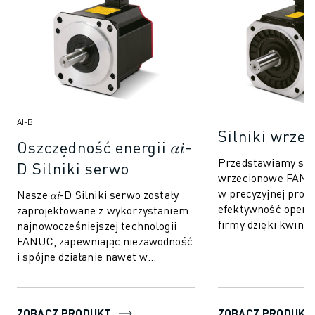
ΑI-B
Silniki wrzec
Oszczędność energii 𝛼𝑖-
Przedstawiamy siln
D Silniki serwo
wrzecionowe FANUC
w precyzyjnej produ
Nasze 𝛼𝑖-D Silniki serwo zostały
efektywność operac
zaprojektowane z wykorzystaniem
firmy dzięki kwinte
najnowocześniejszej technologii
doskonałości inżyni
FANUC, zapewniając niezawodność
silniki wrzecionowe
i spójne działanie nawet w
najbardziej wymagających
środowiskach prz...
ZOBACZ PRODUKT
ZOBACZ PRODUKT