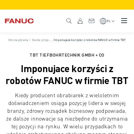
PRODUKTY
PRZEGLĄD PRODUKTÓW
PL
CNC I NAPĘDY
WYSZUKIWARKA CNC
Strona główna
/
Studia przypadków
/
Imponujace korzyści z robotów FANUC w firmie TBT
STEROWANIA CNC
NAPĘDY
TBT TIEFBOHRTECHNIK GMBH + CO
SYSTEM WE/WY
Imponujace korzyści z
FUNKCJE/OPCJE CNC
PERSONALIZACJA
robotów FANUC w firmie TBT
SYMULACJA - ROZWIĄZANIA DIGITAL TWIN
ZRÓWNOWAŻONY ROZWÓJ CNC
Kiedy producent obrabiarek z wieloletnim
EDUKACYJNE PRODUKTY CNC
doświadczeniem osiąga pozycję lidera w swojej
ROZWIĄZANIA MODERNIZACYJNE
branży, zdrowy rozsądek biznesowy podpowiada,
ZAAWANSOWANE MODELE CNC
że dalsze innowacje są niezbędne do utrzymania
ROBOTY
tej pozycji na rynku. W wielu przypadkach to
WYSZUKIWARKA ROBOTÓW
właśnie zrobotyzowana obsługa maszyn stanowi