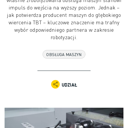
ROBOTY PRZEMYSŁOWE
impuls do wejścia na wyższy poziom. Jednak –
ROBOTY WSPÓŁPRACUJĄCE
jak potwierdza producent maszyn do głębokiego
ASORTYMENT ROBOTÓW
wiercenia TBT – kluczowe znaczenie ma trafny
KONTROLERY ROBOTÓW
wybór odpowiedniego partnera w zakresie
AKCESORIA DO ROBOTÓW
robotyzacji.
OPROGRAMOWANIE DLA ROBOTÓW
OPROGRAMOWANIE SYMULACYJNE
OBSŁUGA MASZYN
PRODUKTY Z ZAKRESU ROBOTYKI EDUKACYJNEJ
ROBOTYZACJA
ROBOTY DO SPAWANIA ŁUKOWEGO
ROBOTY PRZEGUBOWE
UDZIAŁ
SERIA ARC MATE
SERIA M-900
ROBOTY DELTA
ROBOTY DO ŻYWNOŚCI I POMIESZCZEŃ CZYSTYCH
ROBOTY LAKIERNICZE
ROBOTY PALETYZUJĄCE