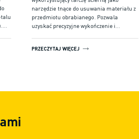
do
narzędzie tnące do usuwania materiału z
etalu
przedmiotu obrabianego. Pozwala
.
uzyskać precyzyjne wykończenie i
kcji
dokładne wymiary, szczególnie w
ch
przypadku twardych materiałów. Proces
PRZECZYTAJ WIĘCEJ
obejmuje obracającą się tarczę ścierną,
ole
która usuwa materiał w celu uzyskania
,
pożądanego kształtu i rozmiaru, i jest
niezbędna do tworzenia płaskich,
walcowych lub stożkowych powierzchni w
nowoczesnej produkcji.
nami