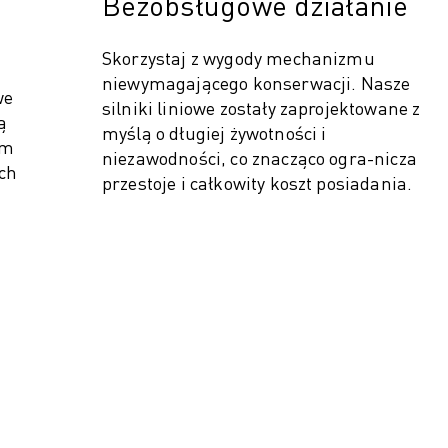
Bezobsługowe działanie
Skorzystaj z wygody mechanizmu
niewymagającego konserwacji. Nasze
we
silniki liniowe zostały zaprojektowane z
ą
myślą o długiej żywotności i
ym
niezawodności, co znacząco ogra-nicza
ch
przestoje i całkowity koszt posiadania.
ŚĆ PRODUKCJI (IOT)