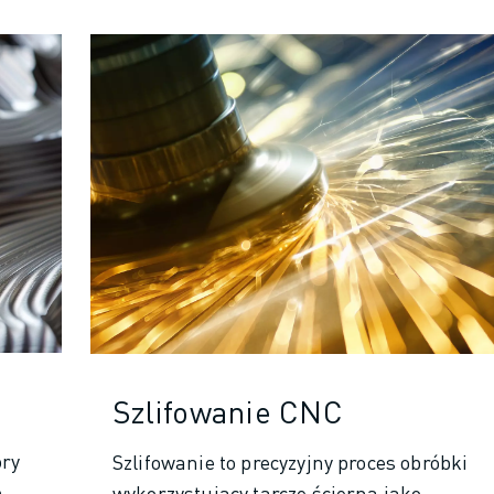
Szlifowanie CNC
óry
Szlifowanie to precyzyjny proces obróbki
e
wykorzystujący tarczę ścierną jako