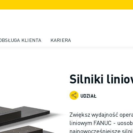
OBSŁUGA KLIENTA
KARIERA
Silniki lini
UDZIAŁ
Zwiększ wydajność operac
liniowym FANUC - uosobie
najnowocześniejsze siln