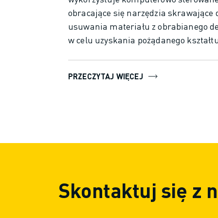
DOŁĄCZ DO NAS » KARIERA
obracające się narzędzia skrawające 
KONTAKT
usuwania materiału z obrabianego d
KONTAKT
w celu uzyskania pożądanego kształtu
LOKALIZACJE
NADRUK
Jest powszechnie stosowane do produ
precyzyjnych części o skomplikowany
PRZECZYTAJ WIĘCEJ
geometriach. Proces polega na
zamocowaniu detalu na ruchomym st
oraz użyciu różnych narzędzi do cięcia
wiercenia i kształtowania materiału
zgodnie z zaprogramowanymi
instrukcjami.
Skontaktuj się z 