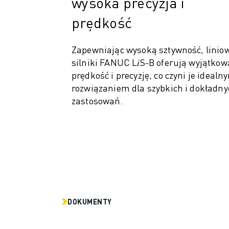
wysoka precyzja i
KONSERWACJA ZAPOBIEGAWCZA ROBOSHOT
CAŁKOWITY KOSZT POSIADANIA ROBOSHOT
prędkość
ELEKTRODRĄŻARKI DRUTOWE EDM
ELEKTRODRĄŻARKI DRUTOWE ROBOCUT
Zapewniając wysoką sztywność, linio
SPRZĘT ROBOCUT
silniki FANUC L𝑖S-B oferują wyjątkow
OPROGRAMOWANIE ROBOCUT
prędkość i precyzję, co czyni je idealn
KONSERWACJA ZAPOBIEGAWCZA ROBOCUT
rozwiązaniem dla szybkich i dokładny
ZRÓWNOWAŻONY ROZWÓJ ROBOCUT
zastosowań.
ROZWIĄZANIA IIOT
INTELIGENTNE ROZWIĄZANIA DLA FABRYK
INTELIGENTNE ROZWIĄZANIA DLA FABRYK ZWIĘKSZAJĄCE WYDAJNO
REJESTRACJA PRODUKTU » FANUC PORTAL
STUDIA PRZYPADKÓW
ROZWIĄZANIA
BRANŻE
WSZYSTKIE BRANŻE
DOKUMENTY
LOTNICTWO I KOSMONAUTYKA
MOTORYZACJA