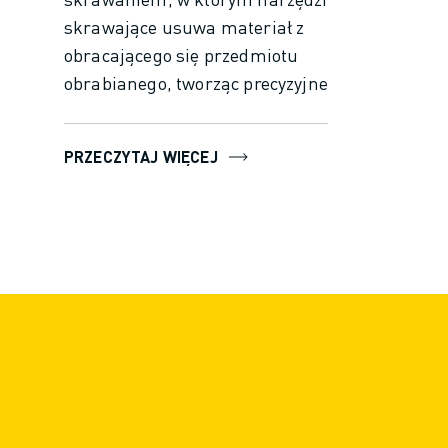
skrawające usuwa materiał z
obracającego się przedmiotu
obrabianego, tworząc precyzyjne kształty
cylindryczne. Jest to idealne rozwiązanie
do produkcji części o złożonej geometrii i
PRZECZYTAJ WIĘCEJ
wąskich tolerancjach. Aby
zmaksymalizować wydajność centrum
tokarskiego lub tokarki, niezbędne jest
posiadanie dobrego CNC zdolnego do
zarządzania i optymalizacji całego
szeregu procesów toczenia. Oprócz tego,
aby zmaksymalizować produktywność,
dobre CNC zapewni również elastyczność
pozwalającą skrócić czas realizacji małych
partii.