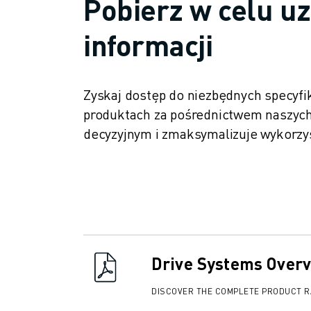
Pobierz w celu u
POJAZDY ELEKTRYCZNE
ELEKTRONIKA
informacji
ŻYWNOŚĆ I NAPOJE
MEDYCZNY
TWORZYWA SZTUCZNE
Zyskaj dostęp do niezbędnych specyfik
MAGAZYNOWANIE, LOGISTYKA, USŁUGI POCZTOWE I KURIERSKIE
produktach za pośrednictwem naszych
APLIKACJE
decyzyjnym i zmaksymalizuje wykorz
WSZYSTKIE APLIKACJE
OBRÓBKA 5-OSIOWA
SPAWANIE ŁUKOWE
MONTAŻ
SZLIFOWANIE CNC
FREZOWANIE CNC
TOCZENIE CNC
Drive Systems Over
SZYBKIE WIERCENIE I GWINTOWANIE
FORMOWANIE WTRYSKOWE
DISCOVER THE COMPLETE PRODUCT 
OBSŁUGA MASZYN