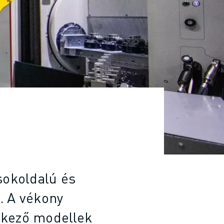
sokoldalú és
. A vékony
lkező modellek