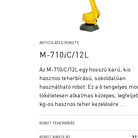
ANYAGMOZGATÁS
FESTÉS
PALETTÁZÁS
PONTHEGESZTÉS
VIZUÁLIS ELLENŐRZÉS
ARTICULATED ROBOTS
HUZALOS EDM VÁGÁS
M-710𝑖C/12L
ESETTANULMÁNYOK
ÜGYFÉLSZOLGÁLAT
ÜGYFÉLSZOLGÁLAT
Az M-710𝑖C/12L egy hosszú karú, kis
FANUC PLAN SZERVIZCSOMAGOK
hasznos teherbírású, sokoldalúan
KARBANTARTÁSI SZOLGÁTATÁSOK
használható robot. Ez a 6 tengelyes mo
TÁVOLI MŰSZAKI TÁMOGATÁS
tökéletesen alkalmas közepes, legfelje
PÓTALKATRÉSZEK
kg-os hasznos teher kezelésére.
FELÚJÍTÁS
Kiemelked...
DIGITÁLIS SZOLGÁLTATÁSI ESZKÖZÖK
ROBOT TEHERBÍRÁS
E-STORE
LETÖLTÉSI KÖZPONT " MYFANUC
31
ROBOT KINYÚLÁS