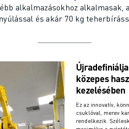
lébb alkalmazásokhoz alkalmasak, 
nyúlással és akár 70 kg teherbíráss
Újradefiniálj
közepes hasz
kezelésében
Ez az innovatív, kö
csuklóval, merev ka
rendelkezik. Széles
maximálva a gyártót