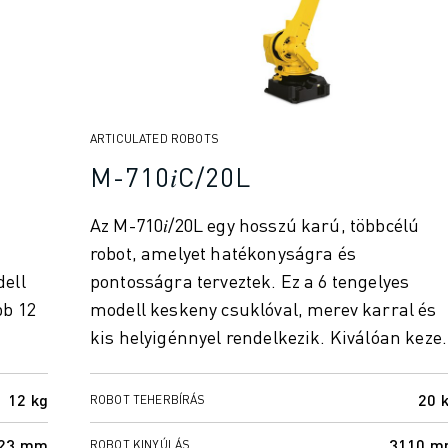
ARTICULATED ROBOTS
M-710𝑖C/20L
Az M-710𝑖/20L egy hosszú karú, többcélú
robot, amelyet hatékonyságra és
dell
pontosságra terveztek. Ez a 6 tengelyes
bb 12
modell keskeny csuklóval, merev karral és
kis helyigénnyel rendelkezik. Kiválóan keze.
12 kg
20 
ROBOT TEHERBÍRÁS
23 mm
3110 
ROBOT KINYÚLÁS