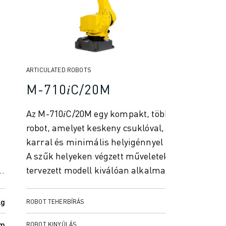
ARTICULATED ROBOTS
M-710𝑖C/20M
Az M-710𝑖C/20M egy kompakt, többcélú ipari
robot, amelyet keskeny csuklóval, merev
karral és minimális helyigénnyel terveztek.
A szűk helyeken végzett műveletekhez
..
tervezett modell kiválóan alkalma...
kg
20 kg
ROBOT TEHERBÍRÁS
mm
2582 mm
ROBOT KINYÚLÁS