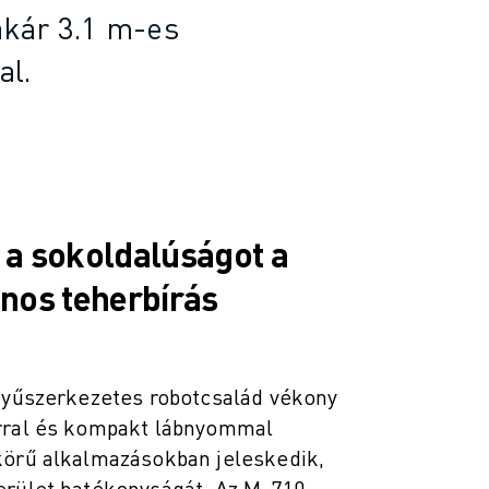
akár 3.1 m-es
al.
a a sokoldalúságot a
nos teherbírás
nnyűszerkezetes robotcsalád vékony
rral és kompakt lábnyommal
körű alkalmazásokban jeleskedik,
erület hatékonyságát. Az M-710