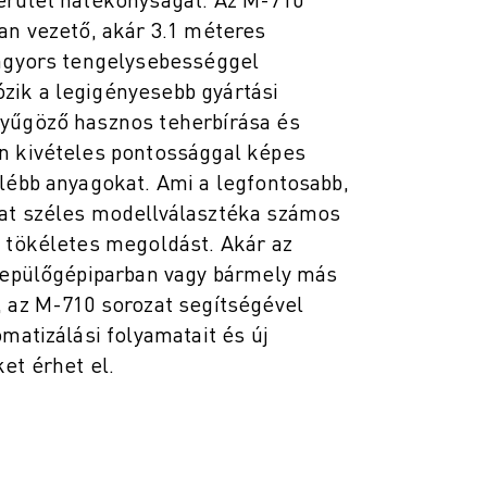
an vezető, akár 3.1 méteres
ámgyors tengelysebességgel
ik a legigényesebb gyártási
yűgöző hasznos teherbírása és
n kivételes pontossággal képes
lébb anyagokat. Ami a legfontosabb,
at széles modellválasztéka számos
l tökéletes megoldást. Akár az
 repülőgépiparban vagy bármely más
, az M-710 sorozat segítségével
omatizálási folyamatait és új
et érhet el.