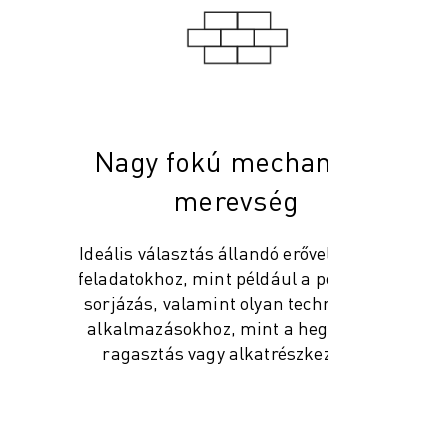
Nagy fokú mechanikai
merevség
Ideális választás állandó erővel végzett
feladatokhoz, mint például a polírozás,
sorjázás, valamint olyan technológiai
alkalmazásokhoz, mint a hegesztés,
ragasztás vagy alkatrészkezelés.