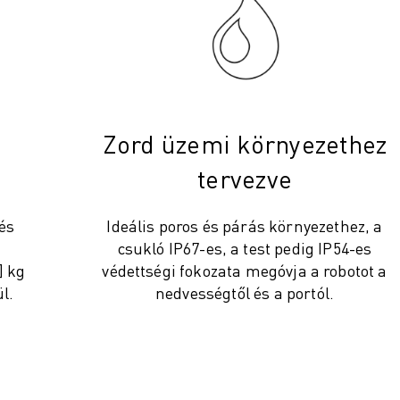
Zord üzemi környezethez
tervezve
és
Ideális poros és párás környezethez, a
csukló IP67-es, a test pedig IP54-es
] kg
védettségi fokozata megóvja a robotot a
l.
nedvességtől és a portól.