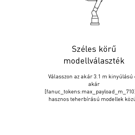
CSATLAKOZZON HOZZÁNK " KARRIER PORTÁL
KAPCSOLAT
KAPCSOLAT
TELEPHELYEK
IMPRESSZUM
Széles körű
modellválaszték
Válasszon az akár 3.1 m kinyúlású 
akár
[fanuc_tokens:max_payload_m_710
hasznos teherbírású modellek közü