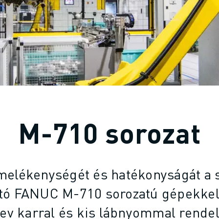
M-710 sorozat
melékenységét és hatékonyságát a 
ó FANUC M-710 sorozatú gépekkel
rev karral és kis lábnyommal rende