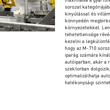
sorozat kategóriájáb
kinyúlással és vill
könnyedén megbirkóz
környezetekkel. Len
tehetetlensége révé
kezelni a legkülönfé
hogy az M-710 soroz
iparág számára kíná
autóiparban, akár a
 NÖVELÉSÉRE (IOT)
szektorban dolgozik
optimalizálhatja aut
hatékonysági szintek