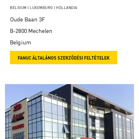
CSATLAKOZZON HOZZÁNK " KARRIER PORTÁL
BELGIUM | LUXEMBURG | HOLLANDIA
KAPCSOLAT
KAPCSOLAT
Oude Baan 3F
TELEPHELYEK
B-2800 Mechelen
IMPRESSZUM
Belgium
FANUC ÁLTALÁNOS SZERZŐDÉSI FELTÉTELEK