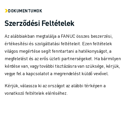
SCARA ROBOTOK
KOMPAKT CNC MEGMUNKÁLÓKÖZPONTOK
DOKUMENTUMOK
ROBODRILL KERESŐ
Szerződési Feltételek
ROBODRILL KOMPAKT CNC MEGMUNKÁLÓKÖZPONTOK
ROBODRILL HARDVER
Az alábbiakban megtalálja a FANUC összes beszerzési,
ROBODRILL SZOFTVEREK
értékesítési és szolgáltatási feltételeit. Ezen feltételek
ROBODRILL MEGELŐZŐ KARBANTARTÁS
világos megértése segít fenntartani a hatékonyságot, a
ROBODRILL FENNTARTHATÓSÁG
megfelelést és az erős üzleti partnerségeket. Ha bármilyen
ROBODRILL ROBOT CSOMAG
kérdése van, vagy további tisztázásra van szüksége, kérjük,
ROBODRILL OKTATÁSI CSOMAG
vegye fel a kapcsolatot a megrendelést küldő vevővel.
ELEKTROMOS FRÖCCSÖNTŐGÉPEK
ROBOSHOT KERESŐ
Kérjük, válassza ki az országot az alábbi térképen a
ROBOSHOT ELEKTROMOS FRÖCCSÖNTŐGÉPEK
vonatkozó feltételek eléréséhez.
ROBOSHOT HARDVER
ROBOSHOT SZOFTVEREK
ROBOSHOT FENNTARTHATÓSÁG
ROBOSHOT ROBOT CSOMAG