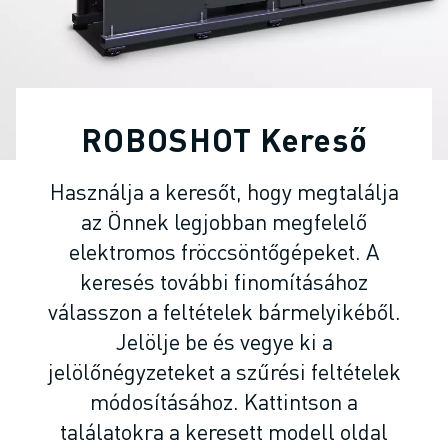
IPARI ROBOTOK
KOLLABORATÍV ROBOTOK
ROBOTSOROZATOK
ROBOT VEZÉRLŐK
ROBOTTARTOZÉKOK
ROBOSHOT Kereső
ROBOT SZOFTVEREK
SZIMULÁCIÓS SZOFTVER
Használja a keresőt, hogy megtalálja
OKTATÁSI ROBOTIKAI TERMÉKEK
az Önnek legjobban megfelelő
ROBOTOS AUTOMATIZÁLÁS
ÍVHEGESZTŐ ROBOTOK
elektromos fröccsöntőgépeket. A
CSUKLÓS ROBOTOK
keresés további finomításához
ARC MATE SOROZAT
válasszon a feltételek bármelyikéből.
M-900 SOROZAT
Jelölje be és vegye ki a
DELTA ROBOTOK
jelölőnégyzeteket a szűrési feltételek
ÉLELMISZERIPARI- ÉS TISZTATERES ROBOTOK
módosításához. Kattintson a
FESTŐROBOTOK
találatokra a keresett modell oldal
PALETTÁZÓ ROBOTOK