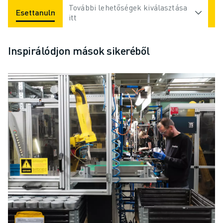
További lehetőségek kiválasztása
Esettanulmányok
Alkalmazások
Iparágak
itt
Inspirálódjon mások sikeréből