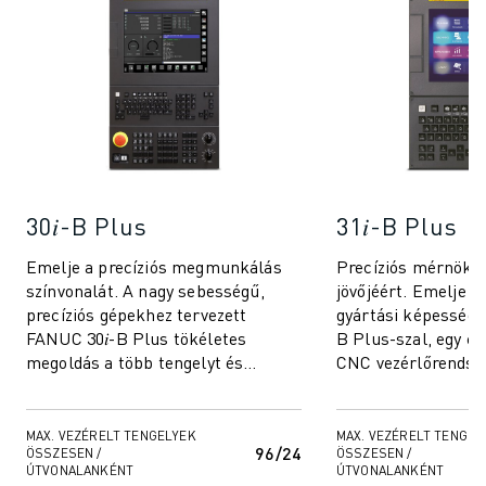
ANYAGMOZGATÁS
FESTÉS
PALETTÁZÁS
PONTHEGESZTÉS
VIZUÁLIS ELLENŐRZÉS
HUZALOS EDM VÁGÁS
ESETTANULMÁNYOK
ÜGYFÉLSZOLGÁLAT
30𝑖-B Plus
31𝑖-B Plus
ÜGYFÉLSZOLGÁLAT
Emelje a precíziós megmunkálás
Precíziós mérnöki
FANUC PLAN SZERVIZCSOMAGOK
színvonalát. A nagy sebességű,
jövőjéért. Emelje v
KARBANTARTÁSI SZOLGÁTATÁSOK
precíziós gépekhez tervezett
gyártási képességei
TÁVOLI MŰSZAKI TÁMOGATÁS
FANUC 30𝑖-B Plus tökéletes
B Plus-szal, egy c
PÓTALKATRÉSZEK
megoldás a több tengelyt és
CNC vezérlőrendsze
FELÚJÍTÁS
többcsatornás megmunkálást
arra terveztek, hogy
kívánó összetett alkalma...
DIGITÁLIS SZOLGÁLTATÁSI ESZKÖZÖK
MAX. VEZÉRELT TENGELYEK
MAX. VEZÉRELT TENGEL
E-STORE
96/24
ÖSSZESEN /
ÖSSZESEN /
LETÖLTÉSI KÖZPONT " MYFANUC
ÚTVONALANKÉNT
ÚTVONALANKÉNT