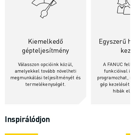
Kiemelkedő
Egyszerű ha
gépteljesítmény
keze
Válasszon opcióink közül,
A FANUC felha
amelyekkel tovább növelheti
funkcióival in
megmunkálási teljesítményét és
programozhat, me
termelékenységét.
gép kezelését és
hibák elhá
Inspirálódjon