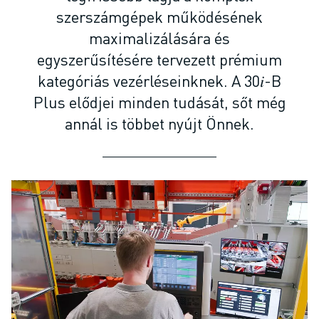
SCARA ROBOTOK
szerszámgépek működésének
KOMPAKT CNC MEGMUNKÁLÓKÖZPONTOK
maximalizálására és
ROBODRILL KERESŐ
egyszerűsítésére tervezett prémium
ROBODRILL KOMPAKT CNC MEGMUNKÁLÓKÖZPONTOK
kategóriás vezérléseinknek. A 30𝑖-B
ROBODRILL HARDVER
ROBODRILL SZOFTVEREK
Plus elődjei minden tudását, sőt még
ROBODRILL MEGELŐZŐ KARBANTARTÁS
annál is többet nyújt Önnek.
ROBODRILL FENNTARTHATÓSÁG
ROBODRILL ROBOT CSOMAG
ROBODRILL OKTATÁSI CSOMAG
ELEKTROMOS FRÖCCSÖNTŐGÉPEK
ROBOSHOT KERESŐ
ROBOSHOT ELEKTROMOS FRÖCCSÖNTŐGÉPEK
ROBOSHOT HARDVER
ROBOSHOT SZOFTVEREK
ROBOSHOT FENNTARTHATÓSÁG
ROBOSHOT ROBOT CSOMAG