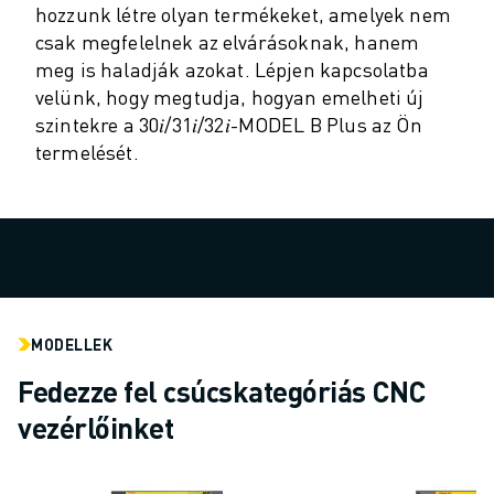
hozzunk létre olyan termékeket, amelyek nem
ELEKTROMOS JÁRMŰVEK
csak megfelelnek az elvárásoknak, hanem
ELEKTRONIKA
meg is haladják azokat. Lépjen kapcsolatba
ÉLELMISZER- ÉS ITALGYÁRTÁS
velünk, hogy megtudja, hogyan emelheti új
ORVOSTECHNOLÓGIA
szintekre a 30𝑖/31𝑖/32𝑖-MODEL B Plus az Ön
MŰANYAGOK
termelését.
RAKTÁROZÁS, LOGISZTIKA, POSTA ÉS CSOMAGKÜLDÉS
ALKALMAZÁSOK
MINDEN ALKALMAZÁS
5 TENGELYES MEGMUNKÁLÁS
ÍVHEGESZTÉS
ÖSSZESZERELÉS
CNC KÖSZÖRÜLÉS
MODELLEK
CNC MARÁS
Fedezze fel csúcskategóriás CNC
CNC ESZTERGÁLÁS
vezérlőinket
NAGY SEBESSÉGŰ FÚRÁS ÉS MENETFÚRÁS
FRÖCCSÖNTÉS
GÉPKISZOLGÁLÁS