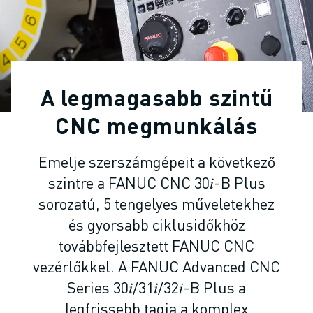
IPARI ROBOTOK
KOLLABORATÍV ROBOTOK
ROBOTSOROZATOK
ROBOT VEZÉRLŐK
ROBOTTARTOZÉKOK
A legmagasabb szintű
ROBOT SZOFTVEREK
SZIMULÁCIÓS SZOFTVER
CNC megmunkálás
OKTATÁSI ROBOTIKAI TERMÉKEK
ROBOTOS AUTOMATIZÁLÁS
Emelje szerszámgépeit a következő
ÍVHEGESZTŐ ROBOTOK
szintre a FANUC CNC 30𝑖-B Plus
CSUKLÓS ROBOTOK
sorozatú, 5 tengelyes műveletekhez
ARC MATE SOROZAT
és gyorsabb ciklusidőkhöz
M-900 SOROZAT
továbbfejlesztett FANUC CNC
DELTA ROBOTOK
ÉLELMISZERIPARI- ÉS TISZTATERES ROBOTOK
vezérlőkkel. A FANUC Advanced CNC
FESTŐROBOTOK
Series 30𝑖/31𝑖/32𝑖-B Plus a
PALETTÁZÓ ROBOTOK
legfrissebb tagja a komplex