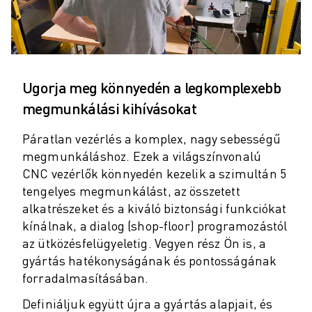
ROBOSHOT MEGELŐZŐ KARBANTARTÁS
ROBOSHOT TULAJDONLÁS TELJES KÖLTSÉGE (TCO)
HUZALOS EDM GÉPEK
ROBOCUT HUZALOS EDM GÉPEK
ROBOCUT HARDVER
Ugorja meg könnyedén a legkomplexebb
ROBOCUT SZOFTVER
megmunkálási kihívásokat
ROBOCUT MEGELŐZŐ KARBANTARTÁS
ROBOCUT FENNTARTHATÓSÁG
Páratlan vezérlés a komplex, nagy sebességű
IIOT MEGOLDÁSOK
megmunkáláshoz. Ezek a világszínvonalú
INTELLIGENS GYÁRI MEGOLDÁSOK
CNC vezérlők könnyedén kezelik a szimultán 5
INTELLIGENS GYÁRI MEGOLDÁSOK A TERMELÉS HATÉKONYSÁGÁNAK
tengelyes megmunkálást, az összetett
TERMÉK REGISZTRÁCIÓ " FANUC PORTÁL
alkatrészeket és a kiváló biztonsági funkciókat
ESETTANULMÁNYOK
kínálnak, a dialog (shop-floor) programozástól
MEGOLDÁSOK
az ütközésfelügyeletig. Vegyen rész Ön is, a
IPARÁGAK
gyártás hatékonyságának és pontosságának
MINDEN IPARÁG
forradalmasításában.
REPÜLŐGÉP ÉS ŰRKUTATÁS
Definiáljuk együtt újra a gyártás alapjait, és
AUTÓGYÁRTÁS