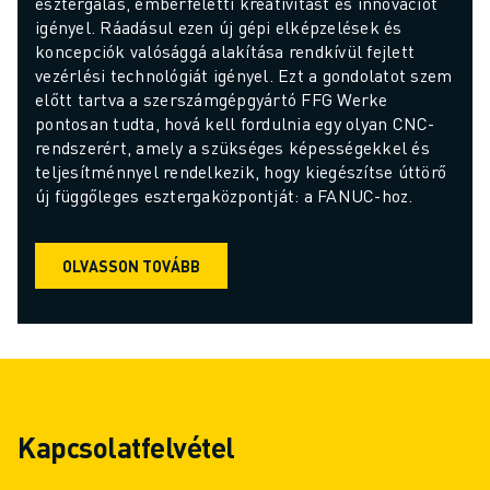
esztergálás, emberfeletti kreativitást és innovációt 
igényel. Ráadásul ezen új gépi elképzelések és 
koncepciók valósággá alakítása rendkívül fejlett 
vezérlési technológiát igényel. Ezt a gondolatot szem 
előtt tartva a szerszámgépgyártó FFG Werke 
pontosan tudta, hová kell fordulnia egy olyan CNC-
rendszerért, amely a szükséges képességekkel és 
teljesítménnyel rendelkezik, hogy kiegészítse úttörő 
új függőleges esztergaközpontját: a FANUC-hoz.
OLVASSON TOVÁBB
Kapcsolatfelvétel