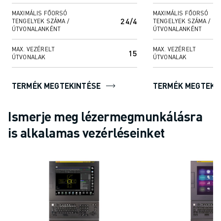
KÉPZÉS ÉS OKTATÁS
MAXIMÁLIS FŐORSÓ
MAXIMÁLIS FŐORSÓ
FANUC AKADÉMIA
24/4
TENGELYEK SZÁMA /
TENGELYEK SZÁMA /
ÚTVONALANKÉNT
ÚTVONALANKÉNT
MEGOLDÁSOK AZ IPAR SZÁMÁRA
MEGOLDÁSOK AZ OKTATÁS SZÁMÁRA
MAX. VEZÉRELT
MAX. VEZÉRELT
15
WORLDSKILLS & FIATAL TEHETSÉGEK
ÚTVONALAK
ÚTVONALAK
OKTATÁSI RENDEZVÉNYEK
HÍREK ÉS MÉDIA
TERMÉK MEGTEKINTÉSE
TERMÉK MEGTEKI
HÍREK ÉS MÉDIA
ESEMÉNYEK
Ismerje meg lézermegmunkálásra
OKTATÁSI RENDEZVÉNYEK
is alkalamas vezérléseinket
A FANUC-RÓL
A FANUC-RÓL
A FANUC EURÓPÁBAN
TELEPHELYEINK
FENNTARTHATÓSÁG
KARRIER
ALAKÍTSA JÖVŐJÉT A FANUC-KAL