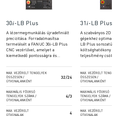
CSATLAKOZZON HOZZÁNK " KARRIER PORTÁL
KAPCSOLAT
KAPCSOLAT
TELEPHELYEK
30𝑖-LB Plus
31𝑖-LB Plus
IMPRESSZUM
A lézermegmunkálás újradefiniált
A szabványos 2D lé
precizitása. Forradalmasítsa
gépekhez optimaliz
termelését a FANUC 30𝑖-LB Plus
LB Plus sorozatú v
CNC vezérlővel, amelyet a
költséghatékony me
kiemelkedő pontosságra és
teljesítmény csökk
hatékonyságra terveztek. Ez a
Olyan intelligens
rendszer kiválóan telj...
szoftvermegoldások
MAX. VEZÉRELT TENGELYEK
MAX. VEZÉRELT TENGEL
32/24
ÖSSZESEN /
ÖSSZESEN /
ÚTVONALANKÉNT
ÚTVONALANKÉNT
MAXIMÁLIS FŐORSÓ
MAXIMÁLIS FŐORSÓ
4/3
TENGELYEK SZÁMA /
TENGELYEK SZÁMA /
ÚTVONALANKÉNT
ÚTVONALANKÉNT
MAX. VEZÉRELT
MAX. VEZÉRELT
4
ÚTVONALAK
ÚTVONALAK