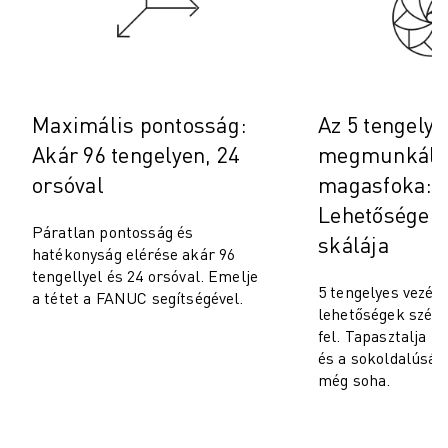
Maximális pontosság:
Az 5 tengelye
Akár 96 tengelyen, 24
megmunkálá
orsóval
magasfoka:
Lehetőségek 
Páratlan pontosság és
skálája
hatékonyság elérése akár 96
tengellyel és 24 orsóval. Emelje
5 tengelyes vezér
a tétet a FANUC segítségével.
lehetőségek széles
fel. Tapasztalja m
és a sokoldalúság
még soha.