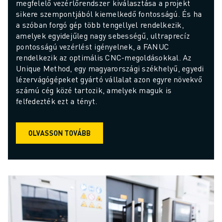
megfelelő vezérlőrendszer kiválasztása a projekt 
sikere szempontjából kiemelkedő fontosságú. És ha 
a szóban forgó gép több tengellyel rendelkezik, 
amelyek egyidejűleg nagy sebességű, ultraprecíz 
pontosságú vezérlést igényelnek, a FANUC 
rendelkezik az optimális CNC-megoldásokkal. Az 
Unique Method, egy magyarországi székhelyű, egyedi 
lézervágógépeket gyártó vállalat azon egyre növekvő 
számú cég közé tartozik, amelyek maguk is 
felfedezték ezt a tényt.
OLVASSON TOVÁBB