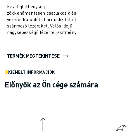
Ez a fejlett egység
zökkenőmentesen csatlakozik és
vezérel különféle harmadik féltől
származó lézereket. Valós idejű
nagysebességű lézerteljesítmény-
szabályozást és kiváló minőségű
lézermegmunkálás...
TERMÉK MEGTEKINTÉSE
KIEMELT INFORMÁCIÓK
Előnyök az Ön cége számára