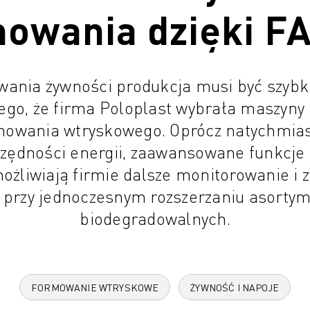
mowania dzięki F
ania żywności produkcja musi być szybk
nego, że firma Poloplast wybrała maszy
owania wtryskowego. Oprócz natychmia
zczędności energii, zaawansowane funkcj
żliwiają firmie dalsze monitorowanie i 
 przy jednoczesnym rozszerzaniu asorty
biodegradowalnych.
FORMOWANIE WTRYSKOWE
ŻYWNOŚĆ I NAPOJE