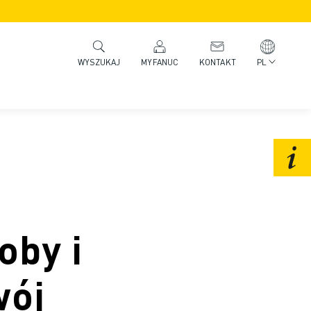
MYFANUC
KONTAKT
PL
WYSZUKAJ
oby i
wój