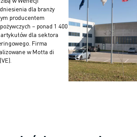
dzibą w Wenecji 
dniesienia dla branży 
ynym producentem 
ożywczych – ponad 1 400 
 artykułów dla sektora 
eringowego. Firma 
lizowane w Motta di 
(VE).