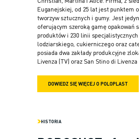
Christian, Martina i Alice. Firma, z sie
DOŁĄCZ DO NAS » KARIERA
Euganejskiej, od 25 lat jest punktem o
KONTAKT
tworzyw sztucznych i gumy. Jest jed
KONTAKT
LOKALIZACJE
oferującym szeroką gamę opakowań sp
NADRUK
produktów i 230 linii specjalistycznych
lodziarskiego, cukierniczego oraz cat
posiada dwa zakłady produkcyjne zloka
Livenza (TV) oraz San Stino di Livenza 
DOWIEDZ SIĘ WIĘCEJ O POLOPLAST
HISTORIA