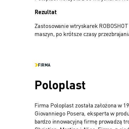
SZKOLENIA I EDUKACJA
FANUC ACADEMY
Rezultat
ROZWIĄZANIA DLA PRZEMYSŁU
Zastosowanie wtryskarek ROBOSHOT m
ROZWIĄZANIA DLA EDUKACJI
WORLDSKILLS I MŁODE TALENTY
maszyn, po krótsze czasy przezbrajani
WYDARZENIA EDUKACYJNE
AKTUALNOŚCI I MEDIA
AKTUALNOŚCI I MEDIA
WYDARZENIA
FIRMA
WYDARZENIA EDUKACYJNE
O FIRMIE FANUC
Poloplast
O FIRMIE FANUC
FANUC W EUROPIE
NASZE LOKALIZACJE
Firma Poloplast została założona w 19
ZRÓWNOWAŻONY ROZWÓJ
Giovanniego Posera, eksperta w produk
KARIERA
bardzo innowacyjną firmę prowadzą tro
KSZTAŁTUJ SWOJĄ PRZYSZŁOŚĆ Z FANUC