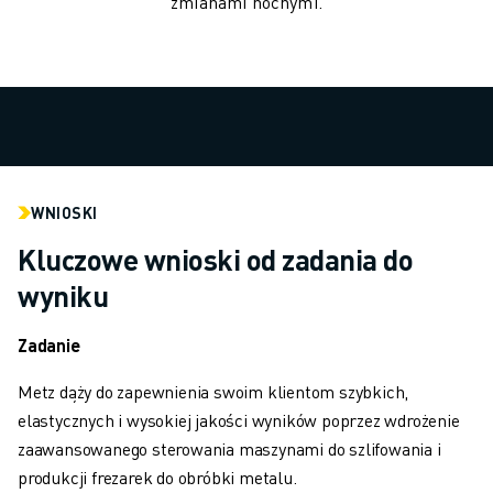
zmianami nocnymi.
POJAZDY ELEKTRYCZNE
ELEKTRONIKA
ŻYWNOŚĆ I NAPOJE
MEDYCZNY
TWORZYWA SZTUCZNE
MAGAZYNOWANIE, LOGISTYKA, USŁUGI POCZTOWE I KURIERSKIE
APLIKACJE
WNIOSKI
WSZYSTKIE APLIKACJE
OBRÓBKA 5-OSIOWA
Kluczowe wnioski od zadania do
SPAWANIE ŁUKOWE
wyniku
MONTAŻ
SZLIFOWANIE CNC
Zadanie
FREZOWANIE CNC
Metz dąży do zapewnienia swoim klientom szybkich,
TOCZENIE CNC
elastycznych i wysokiej jakości wyników poprzez wdrożenie
SZYBKIE WIERCENIE I GWINTOWANIE
zaawansowanego sterowania maszynami do szlifowania i
FORMOWANIE WTRYSKOWE
produkcji frezarek do obróbki metalu.
OBSŁUGA MASZYN