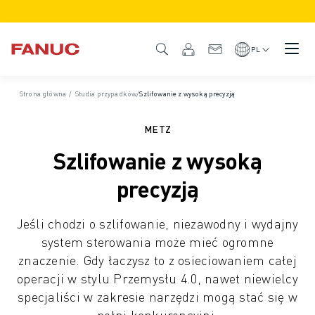
PRODUKTY
PRZEGLĄD PRODUKTÓW
PL
CNC I NAPĘDY
WYSZUKIWARKA CNC
Strona główna
/
Studia przypadków
/
Szlifowanie z wysoką precyzją
STEROWANIA CNC
NAPĘDY
METZ
SYSTEM WE/WY
Szlifowanie z wysoką
FUNKCJE/OPCJE CNC
PERSONALIZACJA
precyzją
SYMULACJA - ROZWIĄZANIA DIGITAL TWIN
ZRÓWNOWAŻONY ROZWÓJ CNC
Jeśli chodzi o szlifowanie, niezawodny i wydajny
EDUKACYJNE PRODUKTY CNC
system sterowania może mieć ogromne
ROZWIĄZANIA MODERNIZACYJNE
znaczenie. Gdy łaczysz to z osieciowaniem całej
ZAAWANSOWANE MODELE CNC
operacji w stylu Przemysłu 4.0, nawet niewielcy
ROBOTY
specjaliści w zakresie narzędzi mogą stać się w
WYSZUKIWARKA ROBOTÓW
pełni konkurencyjni.