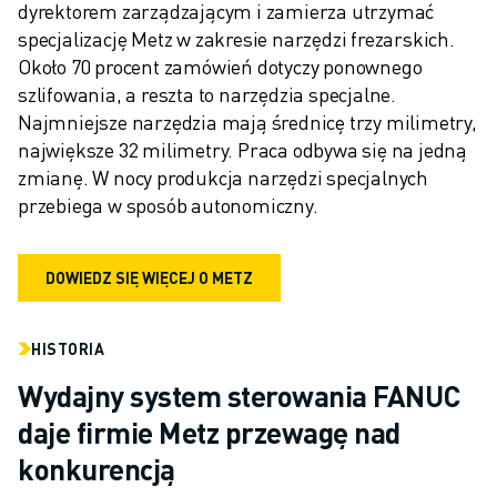
DOŁĄCZ DO NAS » KARIERA
dyrektorem zarządzającym i zamierza utrzymać 
KONTAKT
specjalizację Metz w zakresie narzędzi frezarskich. 
KONTAKT
Około 70 procent zamówień dotyczy ponownego 
LOKALIZACJE
szlifowania, a reszta to narzędzia specjalne. 
NADRUK
Najmniejsze narzędzia mają średnicę trzy milimetry, 
największe 32 milimetry. Praca odbywa się na jedną 
zmianę. W nocy produkcja narzędzi specjalnych 
przebiega w sposób autonomiczny.
DOWIEDZ SIĘ WIĘCEJ O METZ
HISTORIA
Wydajny system sterowania FANUC
daje firmie Metz przewagę nad
konkurencją