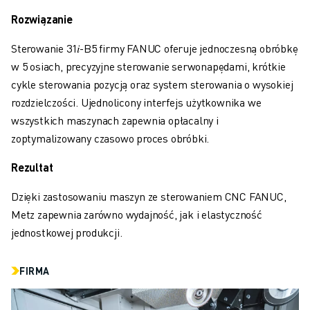
OBSŁUGA MATERIAŁÓW
Rozwiązanie
MALOWANIE
PALETYZACJA
Sterowanie 31𝑖-B5 firmy FANUC oferuje jednoczesną obróbkę
ZGRZEWANIE PUNKTOWE
w 5 osiach, precyzyjne sterowanie serwonapędami, krótkie
INSPEKCJA WIZYJNA
cykle sterowania pozycją oraz system sterowania o wysokiej
OBRÓBKA ELEKTROEROZYJNA EDM
rozdzielczości. Ujednolicony interfejs użytkownika we
STUDIA PRZYPADKÓW
wszystkich maszynach zapewnia opłacalny i
OBSŁUGA KLIENTA
zoptymalizowany czasowo proces obróbki.
OBSŁUGA KLIENTA
Rezultat
FANUC PLANS
SERWIS I KONSERWACJA
Dzięki zastosowaniu maszyn ze sterowaniem CNC FANUC,
ZDALNE WSPARCIE TECHNICZNE
Metz zapewnia zarówno wydajność, jak i elastyczność
CZĘŚCI ZAMIENNE
jednostkowej produkcji.
REGENERACJA
CYFROWE NARZĘDZIA SERWISOWE
FIRMA
SKLEP INTERNETOWY
CENTRUM POBIERANIA » MYFANUC