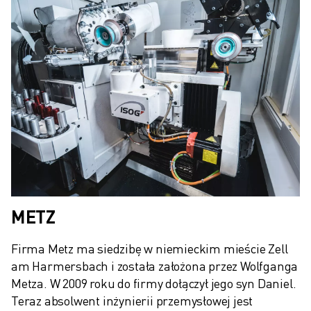
SZKOLENIA I EDUKACJA
FANUC ACADEMY
ROZWIĄZANIA DLA PRZEMYSŁU
ROZWIĄZANIA DLA EDUKACJI
WORLDSKILLS I MŁODE TALENTY
WYDARZENIA EDUKACYJNE
AKTUALNOŚCI I MEDIA
AKTUALNOŚCI I MEDIA
WYDARZENIA
WYDARZENIA EDUKACYJNE
O FIRMIE FANUC
O FIRMIE FANUC
METZ
FANUC W EUROPIE
NASZE LOKALIZACJE
Firma Metz ma siedzibę w niemieckim mieście Zell 
ZRÓWNOWAŻONY ROZWÓJ
am Harmersbach i została założona przez Wolfganga 
KARIERA
Metza. W 2009 roku do firmy dołączył jego syn Daniel. 
KSZTAŁTUJ SWOJĄ PRZYSZŁOŚĆ Z FANUC
Teraz absolwent inżynierii przemysłowej jest 