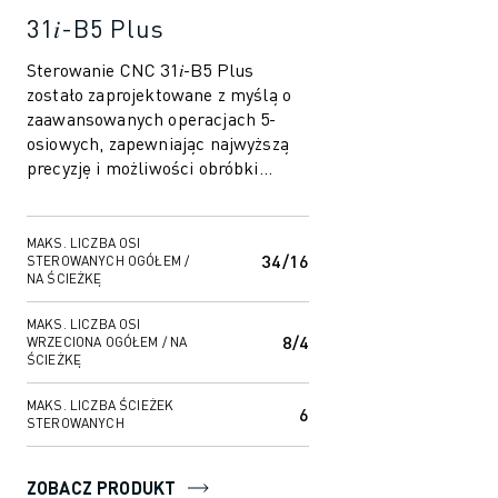
31𝑖-B5 Plus
Sterowanie CNC 31𝑖-B5 Plus
zostało zaprojektowane z myślą o
zaawansowanych operacjach 5-
osiowych, zapewniając najwyższą
precyzję i możliwości obróbki
skomplikowanych detali. Ten
nowoczesny system s...
MAKS. LICZBA OSI
34/16
STEROWANYCH OGÓŁEM /
NA ŚCIEŻKĘ
MAKS. LICZBA OSI
8/4
WRZECIONA OGÓŁEM / NA
ŚCIEŻKĘ
MAKS. LICZBA ŚCIEŻEK
6
STEROWANYCH
ZOBACZ PRODUKT