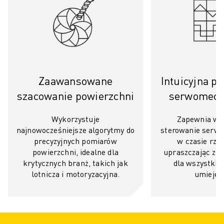
POJAZDY ELEKTRYCZNE
ELEKTRONIKA
ŻYWNOŚĆ I NAPOJE
MEDYCZNY
TWORZYWA SZTUCZNE
MAGAZYNOWANIE, LOGISTYKA, USŁUGI POCZTOWE I KURIERSKIE
Zaawansowane
Intuicyjna p
APLIKACJE
szacowanie powierzchni
serwomec
WSZYSTKIE APLIKACJE
OBRÓBKA 5-OSIOWA
Wykorzystuje
Zapewnia wizu
SPAWANIE ŁUKOWE
najnowocześniejsze algorytmy do
sterowanie ser
precyzyjnych pomiarów
w czasie rze
MONTAŻ
powierzchni, idealne dla
upraszczając zło
SZLIFOWANIE CNC
krytycznych branż, takich jak
dla wszystki
FREZOWANIE CNC
lotnicza i motoryzacyjna.
umiejęt
TOCZENIE CNC
SZYBKIE WIERCENIE I GWINTOWANIE
FORMOWANIE WTRYSKOWE
OBSŁUGA MASZYN