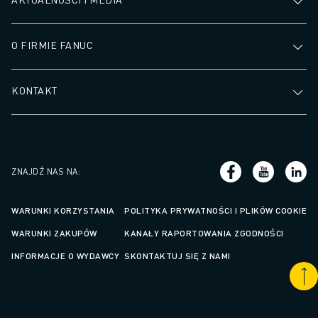
SZKOLENIA I EDUKACJA
FANUC ACADEMY
ROZWIĄZANIA DLA PRZEMYSŁU
O FIRMIE FANUC
ROZWIĄZANIA DLA EDUKACJI
WORLDSKILLS I MŁODE TALENTY
KONTAKT
WYDARZENIA EDUKACYJNE
AKTUALNOŚCI I MEDIA
AKTUALNOŚCI I MEDIA
WYDARZENIA
WYDARZENIA EDUKACYJNE
ZNAJDŹ NAS NA
:
O FIRMIE FANUC
O FIRMIE FANUC
WARUNKI KORZYSTANIA
POLITYKA PRYWATNOŚCI I PLIKÓW COOKIE
FANUC W EUROPIE
WARUNKI ZAKUPÓW
KANAŁY RAPORTOWANIA ZGODNOŚCI
NASZE LOKALIZACJE
INFORMACJE O WYDAWCY
SKONTAKTUJ SIĘ Z NAMI
ZRÓWNOWAŻONY ROZWÓJ
KARIERA
KSZTAŁTUJ SWOJĄ PRZYSZŁOŚĆ Z FANUC