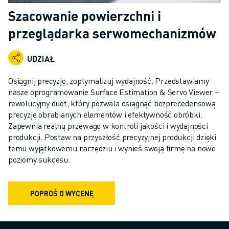
ROBOTY PRZEMYSŁOWE
Szacowanie powierzchni i
ROBOTY WSPÓŁPRACUJĄCE
przeglądarka serwomechanizmów
ASORTYMENT ROBOTÓW
KONTROLERY ROBOTÓW
UDZIAŁ
AKCESORIA DO ROBOTÓW
OPROGRAMOWANIE DLA ROBOTÓW
Osiągnij precyzję, zoptymalizuj wydajność. Przedstawiamy
OPROGRAMOWANIE SYMULACYJNE
nasze oprogramowanie Surface Estimation & Servo Viewer –
PRODUKTY Z ZAKRESU ROBOTYKI EDUKACYJNEJ
rewolucyjny duet, który pozwala osiągnąć bezprecedensową
ROBOTYZACJA
precyzję obrabianych elementów i efektywność obróbki.
Zapewnia realną przewagę w kontroli jakości i wydajności
ROBOTY DO SPAWANIA ŁUKOWEGO
produkcji. Postaw na przyszłość precyzyjnej produkcji dzięki
ROBOTY PRZEGUBOWE
temu wyjątkowemu narzędziu i wynieś swoją firmę na nowe
SERIA ARC MATE
poziomy sukcesu.
SERIA M-900
ROBOTY DELTA
ROBOTY DO ŻYWNOŚCI I POMIESZCZEŃ CZYSTYCH
POPROŚ O WYCENĘ
ROBOTY LAKIERNICZE
ROBOTY PALETYZUJĄCE