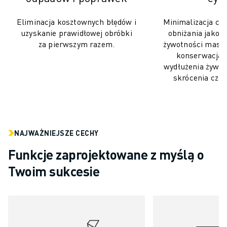
KONSERWACJA ZAPOBIEGAWCZA ROBOSHOT
CAŁKOWITY KOSZT POSIADANIA ROBOSHOT
Eliminacja kosztownych błędów i
Minimalizacja cz
ELEKTRODRĄŻARKI DRUTOWE EDM
uzyskanie prawidłowej obróbki
obniżania jakośc
ELEKTRODRĄŻARKI DRUTOWE ROBOCUT
za pierwszym razem.
żywotności masz
SPRZĘT ROBOCUT
konserwacja 
wydłużenia żywot
OPROGRAMOWANIE ROBOCUT
skrócenia czas
KONSERWACJA ZAPOBIEGAWCZA ROBOCUT
ZRÓWNOWAŻONY ROZWÓJ ROBOCUT
ROZWIĄZANIA IIOT
INTELIGENTNE ROZWIĄZANIA DLA FABRYK
INTELIGENTNE ROZWIĄZANIA DLA FABRYK ZWIĘKSZAJĄCE WYDAJNO
NAJWAŻNIEJSZE CECHY
REJESTRACJA PRODUKTU » FANUC PORTAL
Funkcje zaprojektowane z myślą o
STUDIA PRZYPADKÓW
Twoim sukcesie
ROZWIĄZANIA
BRANŻE
WSZYSTKIE BRANŻE
LOTNICTWO I KOSMONAUTYKA
MOTORYZACJA