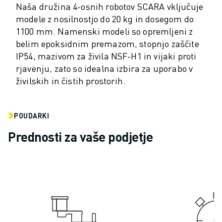
Naša družina 4-osnih robotov SCARA vključuje
ELEKTRIČNA VOZILA
modele z nosilnostjo do 20 kg in dosegom do
ELEKTRONIKA
1100 mm. Namenski modeli so opremljeni z
HRANA IN PIJAČA
belim epoksidnim premazom, stopnjo zaščite
MEDICINA
IP54, mazivom za živila NSF-H1 in vijaki proti
PLASTIKA
rjavenju, zato so idealna izbira za uporabo v
SKLADIŠČENJE, LOGISTIKA, POŠTA IN PAKETI
živilskih in čistih prostorih.
APLIKACIJE
VSE APLIKACIJE
5-OSNA OBDELAVA
POUDARKI
OBLOČNO VARJENJE
Prednosti za vaše podjetje
SESTAVLJANJE
CNC BRUŠENJE
CNC REZKANJE
CNC STRUŽENJE
VRTANJE IN REZKANJE Z VISOKO HITROSTJO
BRIZGANJE
VZDRŽEVANJE STROJEV