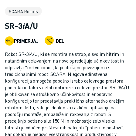
INDUSTRIJSKI ROBOTI
SCARA Robots
SODELUJOČI ROBOTI
NABOR ROBOTOV
SR-3𝑖A/U
KRMILNIKI ROBOTOV
DODATKI ZA ROBOTE
PRIMERJAJ
DELI
PROGRAMSKA OPREMA ROBOTOV
PROGRAMSKA OPREMA ZA SIMULACIJO
Robot SR-3𝑖A/U, ki se montira na strop, s svojim hitrim in
IZDELKI ZA IZOBRAŽEVALNO ROBOTIKO
natančnim delovanjem na novo opredeljuje učinkovitost in
AVTOMATIZACIJA ROBOTOV
odpravlja "mrtvo cono", ki jo običajno povezujemo s
tradicionalnimi roboti SCARA. Njegova edinstvena
ROBOTI ZA OBLOČNO VARJENJE
konfiguracija omogoča popolno izrabo delovnega prostora
ČLENKASTI ROBOTI
pod roko in tako v celoti optimizira delovni prostor. SR-3𝑖A/U
SERIJA ARC MATE
je oblikovan za stroškovno učinkovitost in enostavno
SERIJA M-900
konfiguracijo ter predstavlja praktično alternativo dražjim
ROBOTI DELTA
robotom delta, zato je idealen za različne aplikacije na
področju montaže, embalaže in rokovanja z roboti. S
ROBOTI ZA HRANO IN ČISTE PROSTORE
precejšnjo potisno silo 150 N in možnostjo zelo visoke
ROBOTI ZA BARVANJE
hitrosti je odličen pri številnih nalogah "poberi in postavi",
ROBOTI ZA PALETIRANJE
kar dokazuje njegovo vsestranskost in produktivnost v