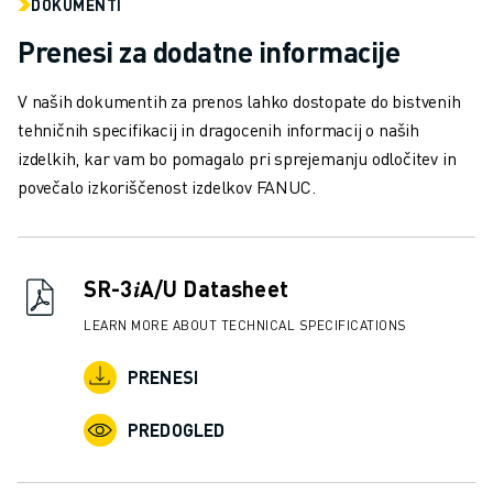
PRIDRUŽITE SE NAM » KARIERNI PORTAL
DOKUMENTI
KONTAKT
Prenesi za dodatne informacije
LOKACIJE
ODTIS
V naših dokumentih za prenos lahko dostopate do bistvenih
tehničnih specifikacij in dragocenih informacij o naših
izdelkih, kar vam bo pomagalo pri sprejemanju odločitev in
povečalo izkoriščenost izdelkov FANUC.
SR-3𝑖A/U Datasheet
LEARN MORE ABOUT TECHNICAL SPECIFICATIONS
PRENESI
PREDOGLED