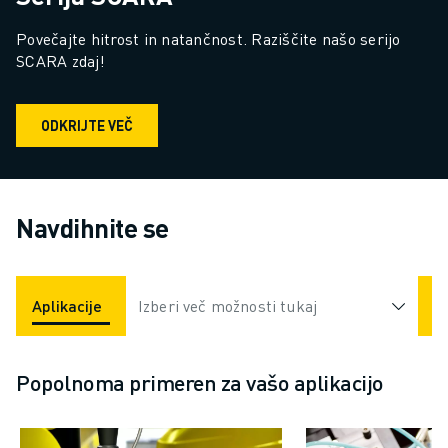
Povečajte hitrost in natančnost. Raziščite našo serijo 
SCARA zdaj!
ODKRIJTE VEČ
Navdihnite se
Aplikacije
Industrije
Izberi več možnosti tukaj
Popolnoma primeren za vašo aplikacijo