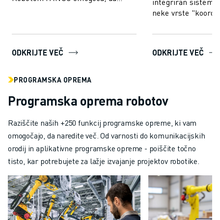
integriran sistem v
vidijo, zaradi česar je proizvodnja
neke vrste "koordin
hitrejša...
podobno kot pri lju
ODKRIJTE VEČ
ODKRIJTE VEČ
PROGRAMSKA OPREMA
Programska oprema robotov
Raziščite naših +250 funkcij programske opreme, ki vam
omogočajo, da naredite več. Od varnosti do komunikacijskih
orodij in aplikativne programske opreme - poiščite točno
tisto, kar potrebujete za lažje izvajanje projektov robotike.