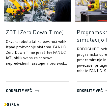
ZDT (Zero Down Time)
Programska 
simulacijo 
Okvara robota lahko povzroči velik
izpad proizvodnje sistema. FANUC
ROBOGUIDE: vrhu
Zero Down Time je rešitev FANUC
programska oprem
IoT, oblikovana za odpravo
programiranje in si
nepredvidenih zastojev v proizvodnji
povezave, prilagoje
in izboljšanje delovanja Robotov ...
robote FANUC. S s
tehnologijo ROBO
uporabnikom omogo
težav us...
ODKRIJTE VEČ
ODKRIJTE VEČ
SERIJA