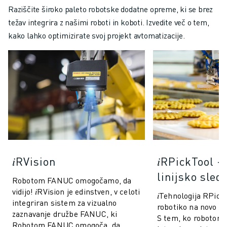
Raziščite široko paleto robotske dodatne opreme, ki se brez
težav integrira z našimi roboti in koboti. Izvedite več o tem,
kako lahko optimizirate svoj projekt avtomatizacije.
𝑖RVision
𝑖RPickTool 
linijsko sled
Robotom FANUC omogočamo, da
vidijo! 𝑖RVision je edinstven, v celoti
𝑖Tehnologija RPick
integriran sistem za vizualno
robotiko na novo ra
zaznavanje družbe FANUC, ki
S tem, ko robotom
Robotom FANUC omogoča, da