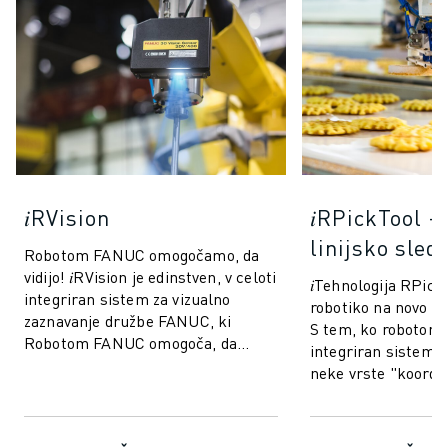
𝑖RVision
𝑖RPickTool 
linijsko sled
Robotom FANUC omogočamo, da
vidijo! 𝑖RVision je edinstven, v celoti
𝑖Tehnologija RPick
integriran sistem za vizualno
robotiko na novo ra
zaznavanje družbe FANUC, ki
S tem, ko robotom
Robotom FANUC omogoča, da
integriran sistem v
vidijo, zaradi česar je proizvodnja
neke vrste "koordin
hitrejša...
podobno kot pri lju