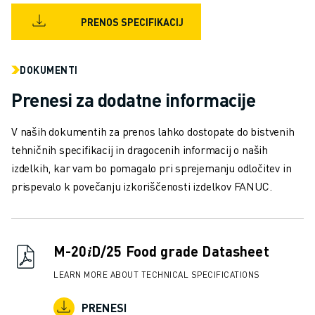
RAVNANJE Z MATERIALOM
PRENOS SPECIFIKACIJ
BARVANJE
PALETIRANJE
TOČKOVNO VARJENJE
DOKUMENTI
PREGLED VIDA
Prenesi za dodatne informacije
REZANJE ŽICE EDM
ŠTUDIJE PRIMEROV
V naših dokumentih za prenos lahko dostopate do bistvenih
STORITVE ZA STRANKE
tehničnih specifikacij in dragocenih informacij o naših
SKRB ZA STRANKE
izdelkih, kar vam bo pomagalo pri sprejemanju odločitev in
NAČRTI DRUŽBE FANUC
prispevalo k povečanju izkoriščenosti izdelkov FANUC.
PODROČJE IN VZDRŽEVANJE
TEHNIČNA PODPORA NA DALJAVO
REZERVNI DELI
PONOVNA IZDELAVA
M-20𝑖D/25 Food grade Datasheet
ORODJA ZA DIGITALNE STORITVE
LEARN MORE ABOUT TECHNICAL SPECIFICATIONS
E-TRGOVINA
CENTER ZA PRENOS » MYFANUC
PRENESI