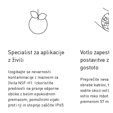
PREVENTIVNO VZDRŽEVANJE ROBOSHOT
SKUPNI STROŠKI LASTNIŠTVA ROBOSHOT-A
STROJI ZA ŽIČNO EROZIJO EDM
ROBOCUT STROJI ZA ŽIČNO EROZIJO EDM
STROJNA OPREMA ROBOCUT
PROGRAMSKA OPREMA ROBOCUT
PREVENTIVNO VZDRŽEVANJE ROBOCUT
TRAJNOSTNI RAZVOJ ROBOCUT
Specialist za aplikacije
Votlo zapestj
REŠITVE IIOT
z živili
postavitve z 
REŠITVE ZA PAMETNE TOVARNE
PAMETNE TOVARNIŠKE REŠITVE ZA POVEČANJE UČINKOVITOSTI PRO
gostoto
Izogibajte se nevarnosti
REGISTRACIJA IZDELKA » FANUC PORTAL
kontaminacije z mazivom za
Preprečite nevarno
ŠTUDIJE PRIMEROV
živila NSF-H1. Izkoristite
obrabe kablov, ta
REŠITVE
prednosti na pranje odporne
vodite skozi votlo 
INDUSTRIJE
oblike z belim epoksidnim
votlo roko robota 
VSE PANOGE
premazom, pomožnimi vijaki
premerom 57 mm
proti rji in stopnjo zaščite IP65.
LETALSKA INDUSTRIJA
AVTOMOBILSKA INDUSTRIJA