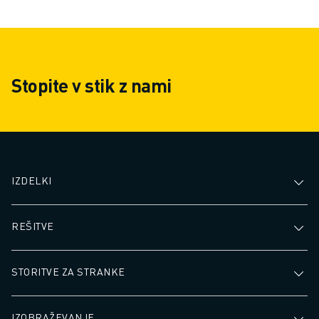
proizvodnjo in zmanjšajte
neprekinjeno delo
stroške dela ter dodajte znatno
utrujanja, da zago
vrednost celotnemu
dosledno delovanj
proizvodnemu procesu.
število napak, kar
Stopite v stik z nami
prepustnosti in hi
obdelavi.
IZDELKI
REŠITVE
STORITVE ZA STRANKE
IZOBRAŽEVANJE