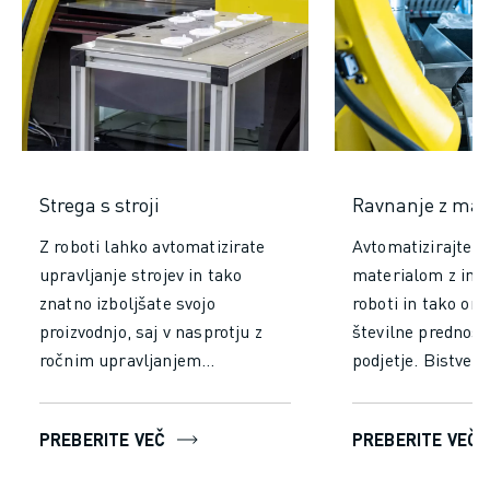
Strega s stroji
Ravnanje z mat
Z roboti lahko avtomatizirate
Avtomatizirajte r
upravljanje strojev in tako
materialom z indu
znatno izboljšate svojo
roboti in tako om
proizvodnjo, saj v nasprotju z
številne prednosti
ročnim upravljanjem
podjetje. Bistven
zagotavljajo vrhunsko
učinkovitost in p
natančnost in neprekinjeno
zmanjšanjem časa 
PREBERITE VEČ
PREBERITE VEČ
delovanje. Povečajte
sta potrebna za r
učinkovitost, dosežite stalno
rokovanje. Pusti