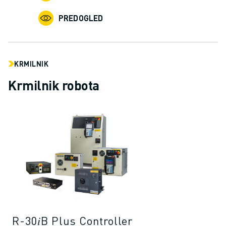
PRIDRUŽITE SE NAM » KARIERNI PORTAL
KONTAKT
PREDOGLED
LOKACIJE
ODTIS
KRMILNIK
Krmilnik robota
R-30𝑖B Plus Controller