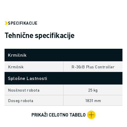
ELEKTRIČNA VOZILA
ELEKTRONIKA
HRANA IN PIJAČA
SPECIFIKACIJE
MEDICINA
Tehnične specifikacije
PLASTIKA
SKLADIŠČENJE, LOGISTIKA, POŠTA IN PAKETI
APLIKACIJE
Krmilnik
VSE APLIKACIJE
5-OSNA OBDELAVA
Krmilnik
R-30𝑖B Plus Controller
OBLOČNO VARJENJE
Splošne Lastnosti
SESTAVLJANJE
CNC BRUŠENJE
Nosilnost robota
25 kg
CNC REZKANJE
Doseg robota
1831 mm
CNC STRUŽENJE
VRTANJE IN REZKANJE Z VISOKO HITROSTJO
PRIKAŽI CELOTNO TABELO
BRIZGANJE
VZDRŽEVANJE STROJEV