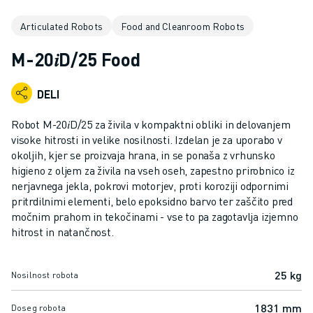
INDUSTRIJSKI ROBOTI
Articulated Robots
Food and Cleanroom Robots
SODELUJOČI ROBOTI
NABOR ROBOTOV
M-20𝑖D/25 Food
KRMILNIKI ROBOTOV
DODATKI ZA ROBOTE
DELI
PROGRAMSKA OPREMA ROBOTOV
PROGRAMSKA OPREMA ZA SIMULACIJO
Robot M-20𝑖D/25 za živila v kompaktni obliki in delovanjem
IZDELKI ZA IZOBRAŽEVALNO ROBOTIKO
visoke hitrosti in velike nosilnosti. Izdelan je za uporabo v
AVTOMATIZACIJA ROBOTOV
okoljih, kjer se proizvaja hrana, in se ponaša z vrhunsko
higieno z oljem za živila na vseh oseh, zapestno prirobnico iz
ROBOTI ZA OBLOČNO VARJENJE
nerjavnega jekla, pokrovi motorjev, proti koroziji odpornimi
ČLENKASTI ROBOTI
pritrdilnimi elementi, belo epoksidno barvo ter zaščito pred
SERIJA ARC MATE
močnim prahom in tekočinami - vse to pa zagotavlja izjemno
SERIJA M-900
hitrost in natančnost.
ROBOTI DELTA
ROBOTI ZA HRANO IN ČISTE PROSTORE
25 kg
Nosilnost robota
ROBOTI ZA BARVANJE
ROBOTI ZA PALETIRANJE
1831 mm
Doseg robota