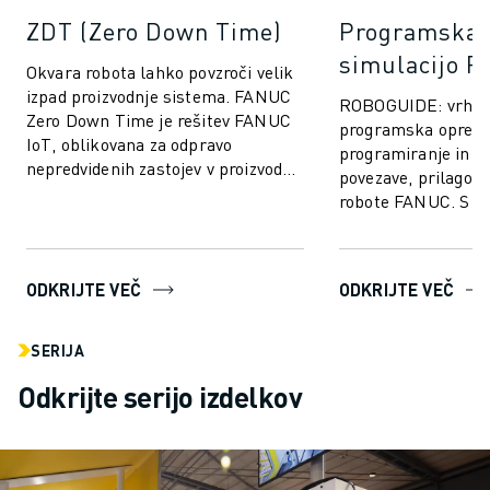
ZDT (Zero Down Time)
Programska 
simulacijo 
Okvara robota lahko povzroči velik
izpad proizvodnje sistema. FANUC
ROBOGUIDE: vrhu
Zero Down Time je rešitev FANUC
programska oprem
IoT, oblikovana za odpravo
programiranje in si
nepredvidenih zastojev v proizvodnji
povezave, prilagoje
in izboljšanje delovanja Robotov ...
robote FANUC. S s
tehnologijo ROBO
uporabnikom omogo
težav us...
ODKRIJTE VEČ
ODKRIJTE VEČ
SERIJA
Odkrijte serijo izdelkov