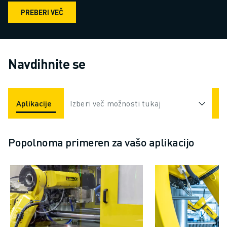
PREBERI VEČ
Navdihnite se
Aplikacije
Industrije
Izberi več možnosti tukaj
Popolnoma primeren za vašo aplikacijo