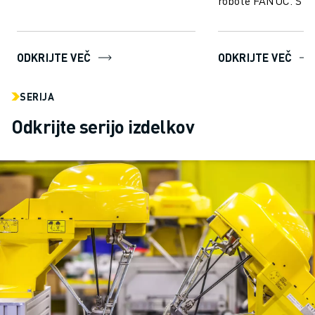
robote FANUC. S s
tehnologijo ROBO
uporabnikom omogo
težav us...
ODKRIJTE VEČ
ODKRIJTE VEČ
SERIJA
Odkrijte serijo izdelkov