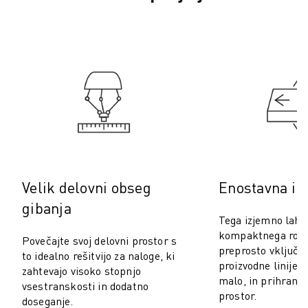
PREVENTIVNO VZDRŽEVANJE ROBOSHOT
SKUPNI STROŠKI LASTNIŠTVA ROBOSHOT-A
STROJI ZA ŽIČNO EROZIJO EDM
ROBOCUT STROJI ZA ŽIČNO EROZIJO EDM
STROJNA OPREMA ROBOCUT
PROGRAMSKA OPREMA ROBOCUT
PREVENTIVNO VZDRŽEVANJE ROBOCUT
TRAJNOSTNI RAZVOJ ROBOCUT
REŠITVE IIOT
REŠITVE ZA PAMETNE TOVARNE
PAMETNE TOVARNIŠKE REŠITVE ZA POVEČANJE UČINKOVITOSTI PRO
Velik delovni obseg
Enostavna int
REGISTRACIJA IZDELKA » FANUC PORTAL
gibanja
ŠTUDIJE PRIMEROV
Tega izjemno lahk
REŠITVE
kompaktnega robo
Povečajte svoj delovni prostor s
preprosto vključite
INDUSTRIJE
to idealno rešitvijo za naloge, ki
proizvodne linije, 
VSE PANOGE
zahtevajo visoko stopnjo
malo, in prihrani
vsestranskosti in dodatno
LETALSKA INDUSTRIJA
prostor.
doseganje.
AVTOMOBILSKA INDUSTRIJA