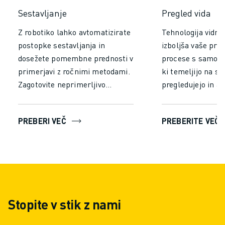
Sestavljanje
Pregled vida
Z robotiko lahko avtomatizirate
Tehnologija vidne
postopke sestavljanja in
izboljša vaše pro
dosežete pomembne prednosti v
procese s samode
primerjavi z ročnimi metodami.
ki temeljijo na sl
Zagotovite neprimerljivo
pregledujejo in an
natančnost in doslednost,
predmete. Napred
zmanjšajte število napak in
pregledovanje z v
PREBERI VEČ
PREBERITE VEČ
zagotovite visokokakovostno
uporabljajo najs
proizvodnjo. Povečajte hitrost
kamere, senzorje 
proizvodnje z omogočanjem
programsko opre
neprekinjenega delovanja brez
zajemanje in obde
utrujanja, kar povečuje
odkrivanje napak
prepustnost. Povečajte
dimenzij in zagota
Stopite v stik z nami
učinkovitost, kakovost in
izdelki izpolnjujej
varnost, zato je avtomatizacija
standarde kakovos