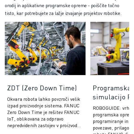
orodij in aplikativne programske opreme - poiščite točno
tisto, kar potrebujete za lažje izvajanje projektov robotike.
ZDT (Zero Down Time)
Programska 
simulacijo 
Okvara robota lahko povzroči velik
izpad proizvodnje sistema. FANUC
ROBOGUIDE: vrhu
Zero Down Time je rešitev FANUC
programska oprem
IoT, oblikovana za odpravo
programiranje in si
nepredvidenih zastojev v proizvodnji
povezave, prilagoje
in izboljšanje delovanja Robotov ...