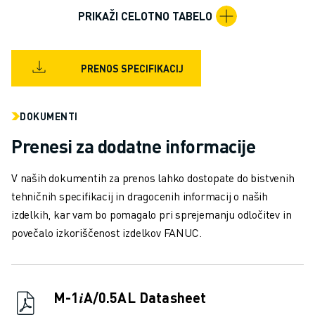
RAVNANJE Z MATERIALOM
PRIKAŽI CELOTNO TABELO
BARVANJE
PALETIRANJE
TOČKOVNO VARJENJE
PRENOS SPECIFIKACIJ
PREGLED VIDA
REZANJE ŽICE EDM
DOKUMENTI
ŠTUDIJE PRIMEROV
STORITVE ZA STRANKE
Prenesi za dodatne informacije
SKRB ZA STRANKE
NAČRTI DRUŽBE FANUC
V naših dokumentih za prenos lahko dostopate do bistvenih
PODROČJE IN VZDRŽEVANJE
tehničnih specifikacij in dragocenih informacij o naših
TEHNIČNA PODPORA NA DALJAVO
izdelkih, kar vam bo pomagalo pri sprejemanju odločitev in
REZERVNI DELI
povečalo izkoriščenost izdelkov FANUC.
PONOVNA IZDELAVA
ORODJA ZA DIGITALNE STORITVE
E-TRGOVINA
M-1𝑖A/0.5AL Datasheet
CENTER ZA PRENOS » MYFANUC