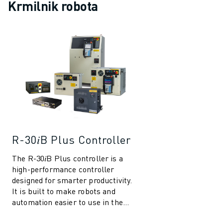
PRIDRUŽITE SE NAM » KARIERNI PORTAL
Krmilnik robota
KONTAKT
LOKACIJE
ODTIS
R-30𝑖B Plus Controller
The R-30𝑖B Plus controller is a
high-performance controller
designed for smarter productivity.
It is built to make robots and
automation easier to use in the
manufacturing industry. With