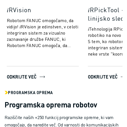
𝑖RVision
𝑖RPickTool 
linijsko sled
Robotom FANUC omogočamo, da
vidijo! 𝑖RVision je edinstven, v celoti
𝑖Tehnologija RPick
integriran sistem za vizualno
robotiko na novo ra
zaznavanje družbe FANUC, ki
S tem, ko robotom
Robotom FANUC omogoča, da
integriran sistem v
vidijo, zaradi česar je proizvodnja
neke vrste "koordin
hitrejša...
podobno kot pri lju
ODKRIJTE VEČ
ODKRIJTE VEČ
PROGRAMSKA OPREMA
Programska oprema robotov
Raziščite naših +250 funkcij programske opreme, ki vam
omogočajo, da naredite več. Od varnosti do komunikacijskih