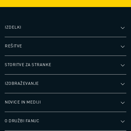
strateška naložba za vsako
proizvodno dejavnost.
IZDELKI
REŠITVE
STORITVE ZA STRANKE
IZOBRAŽEVANJE
NOVICE IN MEDIJI
O DRUŽBI FANUC