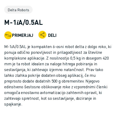
INDUSTRIJSKI ROBOTI
Delta Robots
SODELUJOČI ROBOTI
NABOR ROBOTOV
M-1𝑖A/0.5AL
KRMILNIKI ROBOTOV
DODATKI ZA ROBOTE
PRIMERJAJ
DELI
PROGRAMSKA OPREMA ROBOTOV
PROGRAMSKA OPREMA ZA SIMULACIJO
M-1𝑖A/0.5AL je kompakten 6-osni robot delta z dolgo roko, ki
IZDELKI ZA IZOBRAŽEVALNO ROBOTIKO
ponuja odlično ponovljivost in prilagodljivost za številne
AVTOMATIZACIJA ROBOTOV
kompleksne aplikacije. Z nosilnostjo 0,5 kg in dosegom 420
mm je ta robot idealen za naloge hitrega pobiranja in
ROBOTI ZA OBLOČNO VARJENJE
sestavljanja, ki zahtevajo izjemno natančnost. Prav tako
ČLENKASTI ROBOTI
lahko zlahka pokrije dodaten obseg aplikacij, če mu
SERIJA ARC MATE
preprosto dodate dodatnih 500 g obremenitev. Njegovo
SERIJA M-900
edinstveno šestosno oblikovanje roke z vzporednimi členki
ROBOTI DELTA
omogoča enostavno avtomatizacijo zahtevnih opravil, ki
zahtevajo spretnost, kot so sestavljanje, doziranje in
ROBOTI ZA HRANO IN ČISTE PROSTORE
spajkanje.
ROBOTI ZA BARVANJE
ROBOTI ZA PALETIRANJE