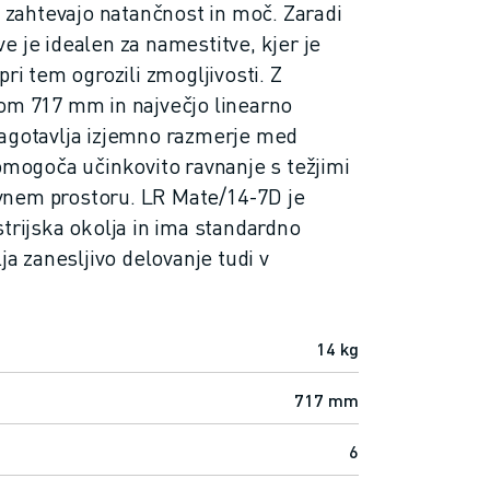
i zahtevajo natančnost in moč. Zaradi
e je idealen za namestitve, kjer je
pri tem ogrozili zmogljivosti. Z
om 717 mm in največjo linearno
zagotavlja izjemno razmerje med
 omogoča učinkovito ravnanje s težjimi
nem prostoru. LR Mate/14-7D je
strijska okolja in ima standardno
ja zanesljivo delovanje tudi v
14 kg
717 mm
6