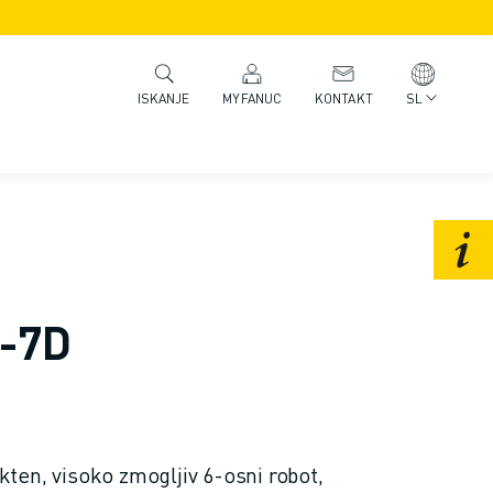
MYFANUC
KONTAKT
SL
ISKANJE
4-7D
en, visoko zmogljiv 6-osni robot,