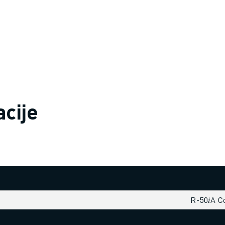
acije
R-50𝑖A C