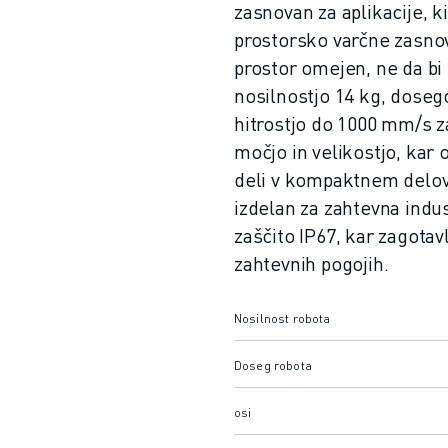
zasnovan za aplikacije, k
prostorsko varčne zasnov
prostor omejen, ne da bi 
nosilnostjo 14 kg, doseg
hitrostjo do 1000 mm/s 
močjo in velikostjo, kar
deli v kompaktnem delov
izdelan za zahtevna indu
zaščito IP67, kar zagotavl
zahtevnih pogojih.
Nosilnost robota
Doseg robota
osi