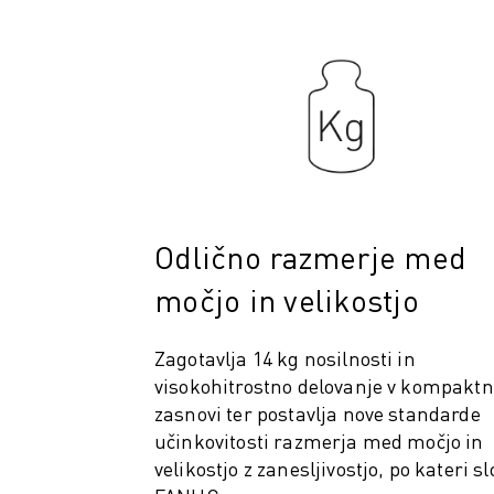
PREVENTIVNO VZDRŽEVANJE ROBOSHOT
SKUPNI STROŠKI LASTNIŠTVA ROBOSHOT-A
STROJI ZA ŽIČNO EROZIJO EDM
ROBOCUT STROJI ZA ŽIČNO EROZIJO EDM
STROJNA OPREMA ROBOCUT
PROGRAMSKA OPREMA ROBOCUT
PREVENTIVNO VZDRŽEVANJE ROBOCUT
TRAJNOSTNI RAZVOJ ROBOCUT
REŠITVE IIOT
Odlično razmerje med
REŠITVE ZA PAMETNE TOVARNE
PAMETNE TOVARNIŠKE REŠITVE ZA POVEČANJE UČINKOVITOSTI PRO
močjo in velikostjo
REGISTRACIJA IZDELKA » FANUC PORTAL
ŠTUDIJE PRIMEROV
Zagotavlja 14 kg nosilnosti in
REŠITVE
visokohitrostno delovanje v kompaktn
INDUSTRIJE
zasnovi ter postavlja nove standarde
VSE PANOGE
učinkovitosti razmerja med močjo in
LETALSKA INDUSTRIJA
velikostjo z zanesljivostjo, po kateri sl
AVTOMOBILSKA INDUSTRIJA