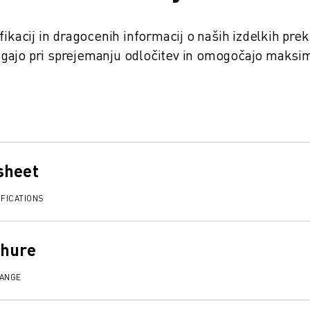
fikacij in dragocenih informacij o naših izdelkih pre
gajo pri sprejemanju odločitev in omogočajo maksi
sheet
FICATIONS
chure
RANGE