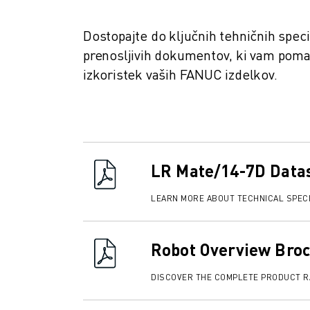
USPOSABLJANJE IN IZOBRAŽEVANJE
FANUC AKADEMIJA
Dostopajte do ključnih tehničnih speci
REŠITVE ZA INDUSTRIJE
prenosljivih dokumentov, ki vam poma
REŠITVE ZA IZOBRAŽEVANJE
izkoristek vaših FANUC izdelkov.
WORLDSKILLS & YOUNG TALENTS
IZOBRAŽEVALNI DOGODKI
NOVICE IN MEDIJI
NOVICE IN MEDIJI
DOGODKI
LR Mate/14-7D Data
IZOBRAŽEVALNI DOGODKI
O DRUŽBI FANUC
LEARN MORE ABOUT TECHNICAL SPECI
O DRUŽBI FANUC
FANUC V EVROPI
NAŠE LOKACIJE
Robot Overview Bro
TRAJNOSTNI RAZVOJ
KARIERA
DISCOVER THE COMPLETE PRODUCT 
OBLIKUJTE SVOJO PRIHODNOST S PODJETJEM FANUC