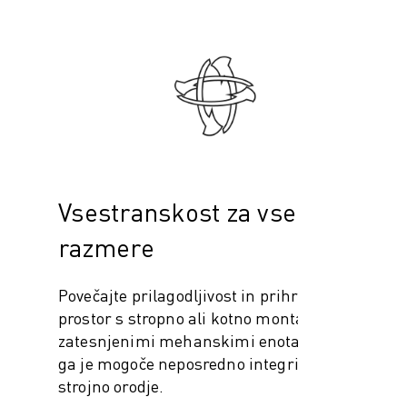
Vsestranskost za vse
razmere
Povečajte prilagodljivost in prihranite
prostor s stropno ali kotno montažo. Z
zatesnjenimi mehanskimi enotami (IP67)
ga je mogoče neposredno integrirati v
strojno orodje.