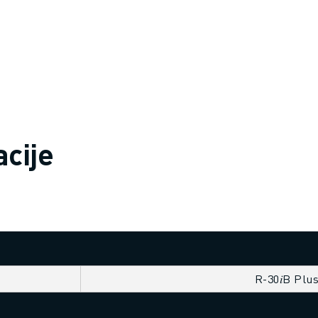
acije
R-30𝑖B Plu