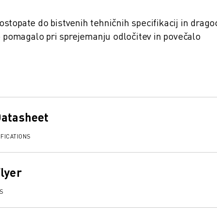
stopate do bistvenih tehničnih specifikacij in drago
o pomagalo pri sprejemanju odločitev in povečalo
Datasheet
FICATIONS
lyer
TS