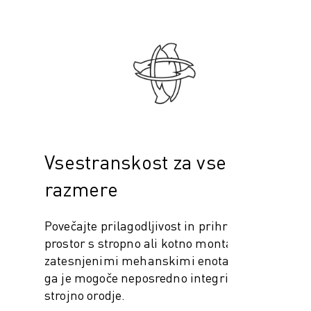
Vsestranskost za vse
razmere
Povečajte prilagodljivost in prihranite
prostor s stropno ali kotno montažo. Z
zatesnjenimi mehanskimi enotami (IP67)
ga je mogoče neposredno integrirati v
strojno orodje.