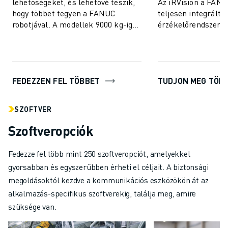
lehetőségeket, és lehetővé teszik,
Az iRVision a FANU
hogy többet tegyen a FANUC
teljesen integrált v
robotjával. A modellek 9000 kg-ig
érzékelőrendszere,
terjedő hasznos tehertartományt
teszi a FANUC robo
fednek le, és ...
– így a gyá...
FEDEZZEN FEL TÖBBET
TUDJON MEG TÖB
SZOFTVER
Szoftveropciók
Fedezze fel több mint 250 szoftveropciót, amelyekkel
gyorsabban és egyszerűbben érheti el céljait. A biztonsági
megoldásoktól kezdve a kommunikációs eszközökön át az
alkalmazás-specifikus szoftverekig, találja meg, amire
szüksége van.