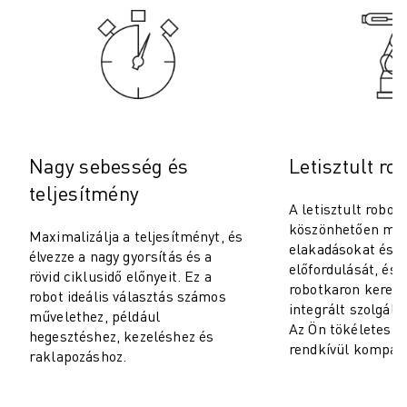
ROBOSHOT MEGELŐZŐ KARBANTARTÁS
ROBOSHOT TULAJDONLÁS TELJES KÖLTSÉGE (TCO)
HUZALOS EDM GÉPEK
ROBOCUT HUZALOS EDM GÉPEK
ROBOCUT HARDVER
ROBOCUT SZOFTVER
ROBOCUT MEGELŐZŐ KARBANTARTÁS
Nagy sebesség és
Letisztult rob
ROBOCUT FENNTARTHATÓSÁG
teljesítmény
IIOT MEGOLDÁSOK
A letisztult robot
INTELLIGENS GYÁRI MEGOLDÁSOK
köszönhetően meg
Maximalizálja a teljesítményt, és
INTELLIGENS GYÁRI MEGOLDÁSOK A TERMELÉS HATÉKONYSÁGÁNAK
elakadásokat és a
élvezze a nagy gyorsítás és a
TERMÉK REGISZTRÁCIÓ " FANUC PORTÁL
előfordulását, és é
rövid ciklusidő előnyeit. Ez a
ESETTANULMÁNYOK
robotkaron keresz
robot ideális választás számos
integrált szolgált
MEGOLDÁSOK
művelethez, például
Az Ön tökéletes i
IPARÁGAK
hegesztéshez, kezeléshez és
rendkívül kompakt
raklapozáshoz.
MINDEN IPARÁG
REPÜLŐGÉP ÉS ŰRKUTATÁS
AUTÓGYÁRTÁS