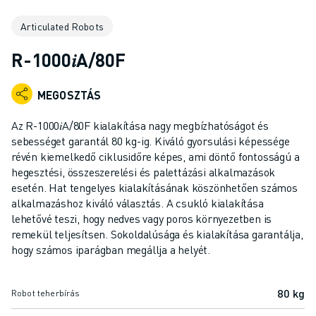
IPARI ROBOTOK
Articulated Robots
KOLLABORATÍV ROBOTOK
ROBOTSOROZATOK
R-1000𝑖A/80F
ROBOT VEZÉRLŐK
ROBOTTARTOZÉKOK
MEGOSZTÁS
ROBOT SZOFTVEREK
SZIMULÁCIÓS SZOFTVER
Az R-1000𝑖A/80F kialakítása nagy megbízhatóságot és
OKTATÁSI ROBOTIKAI TERMÉKEK
sebességet garantál 80 kg-ig. Kiváló gyorsulási képessége
ROBOTOS AUTOMATIZÁLÁS
révén kiemelkedő ciklusidőre képes, ami döntő fontosságú a
hegesztési, összeszerelési és palettázási alkalmazások
ÍVHEGESZTŐ ROBOTOK
esetén. Hat tengelyes kialakításának köszönhetően számos
CSUKLÓS ROBOTOK
alkalmazáshoz kiváló választás. A csukló kialakítása
ARC MATE SOROZAT
lehetővé teszi, hogy nedves vagy poros környezetben is
M-900 SOROZAT
remekül teljesítsen. Sokoldalúsága és kialakítása garantálja,
DELTA ROBOTOK
hogy számos iparágban megállja a helyét.
ÉLELMISZERIPARI- ÉS TISZTATERES ROBOTOK
FESTŐROBOTOK
80 kg
Robot teherbírás
PALETTÁZÓ ROBOTOK