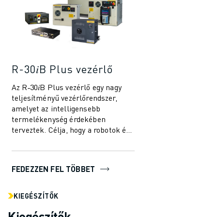
CSATLAKOZZON HOZZÁNK " KARRIER PORTÁL
KAPCSOLAT
KAPCSOLAT
TELEPHELYEK
IMPRESSZUM
R-30𝑖B Plus vezérlő
Az R‑30𝑖B Plus vezérlő egy nagy
teljesítményű vezérlőrendszer,
amelyet az intelligensebb
termelékenység érdekében
terveztek. Célja, hogy a robotok és
az automatizálási megoldások
egyszerűbben és ha...
FEDEZZEN FEL TÖBBET
KIEGÉSZÍTŐK
Kiegészítők