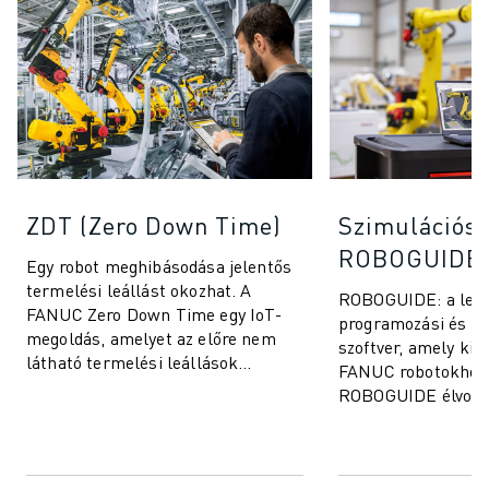
ZDT (Zero Down Time)
Szimulációs 
ROBOGUIDE
Egy robot meghibásodása jelentős
termelési leállást okozhat. A
ROBOGUIDE: a legjo
FANUC Zero Down Time egy IoT-
programozási és sz
megoldás, amelyet az előre nem
szoftver, amely kife
látható termelési leállások
FANUC robotokhoz 
kiküszöbölésére és a FANUC
ROBOGUIDE élvona
robotok teljesítmén...
technológiájának k
felhasználók könnye