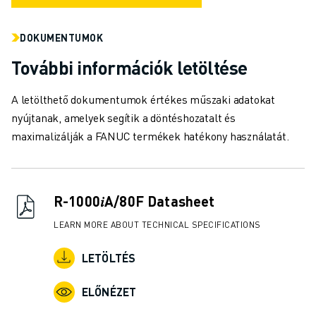
ANYAGMOZGATÁS
FESTÉS
DOKUMENTUMOK
PALETTÁZÁS
További információk letöltése
PONTHEGESZTÉS
VIZUÁLIS ELLENŐRZÉS
A letölthető dokumentumok értékes műszaki adatokat
HUZALOS EDM VÁGÁS
nyújtanak, amelyek segítik a döntéshozatalt és
ESETTANULMÁNYOK
maximalizálják a FANUC termékek hatékony használatát.
ÜGYFÉLSZOLGÁLAT
ÜGYFÉLSZOLGÁLAT
FANUC PLAN SZERVIZCSOMAGOK
KARBANTARTÁSI SZOLGÁTATÁSOK
R-1000𝑖A/80F Datasheet
TÁVOLI MŰSZAKI TÁMOGATÁS
LEARN MORE ABOUT TECHNICAL SPECIFICATIONS
PÓTALKATRÉSZEK
FELÚJÍTÁS
LETÖLTÉS
DIGITÁLIS SZOLGÁLTATÁSI ESZKÖZÖK
E-STORE
ELŐNÉZET
LETÖLTÉSI KÖZPONT " MYFANUC