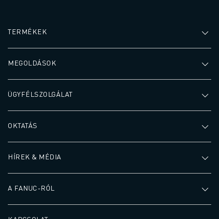
eredményez.
gyártás általános
hatékonyságának
érdekében.
TERMÉKEK
MEGOLDÁSOK
ÜGYFÉLSZOLGÁLAT
OKTATÁS
HÍREK & MÉDIA
A FANUC-RÓL