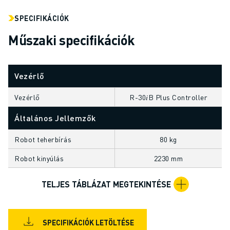
ELEKTROMOS JÁRMŰVEK
SPECIFIKÁCIÓK
ELEKTRONIKA
Műszaki specifikációk
ÉLELMISZER- ÉS ITALGYÁRTÁS
ORVOSTECHNOLÓGIA
MŰANYAGOK
Vezérlő
RAKTÁROZÁS, LOGISZTIKA, POSTA ÉS CSOMAGKÜLDÉS
ALKALMAZÁSOK
Vezérlő
R-30𝑖B Plus Controller
MINDEN ALKALMAZÁS
Általános Jellemzők
5 TENGELYES MEGMUNKÁLÁS
ÍVHEGESZTÉS
Robot teherbírás
80 kg
ÖSSZESZERELÉS
CNC KÖSZÖRÜLÉS
Robot kinyúlás
2230 mm
CNC MARÁS
TELJES TÁBLÁZAT MEGTEKINTÉSE
CNC ESZTERGÁLÁS
NAGY SEBESSÉGŰ FÚRÁS ÉS MENETFÚRÁS
FRÖCCSÖNTÉS
SPECIFIKÁCIÓK LETÖLTÉSE
GÉPKISZOLGÁLÁS