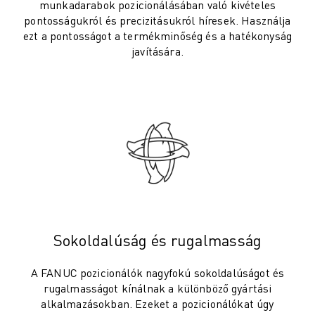
ROBOSHOT MEGELŐZŐ KARBANTARTÁS
munkadarabok pozicionálásában való kivételes
ROBOSHOT TULAJDONLÁS TELJES KÖLTSÉGE (TCO)
pontosságukról és precizitásukról híresek. Használja
ezt a pontosságot a termékminőség és a hatékonyság
HUZALOS EDM GÉPEK
javítására.
ROBOCUT HUZALOS EDM GÉPEK
ROBOCUT HARDVER
ROBOCUT SZOFTVER
ROBOCUT MEGELŐZŐ KARBANTARTÁS
ROBOCUT FENNTARTHATÓSÁG
IIOT MEGOLDÁSOK
INTELLIGENS GYÁRI MEGOLDÁSOK
INTELLIGENS GYÁRI MEGOLDÁSOK A TERMELÉS HATÉKONYSÁGÁNAK
TERMÉK REGISZTRÁCIÓ " FANUC PORTÁL
ESETTANULMÁNYOK
Sokoldalúság és rugalmasság
MEGOLDÁSOK
IPARÁGAK
A FANUC pozicionálók nagyfokú sokoldalúságot és
MINDEN IPARÁG
rugalmasságot kínálnak a különböző gyártási
REPÜLŐGÉP ÉS ŰRKUTATÁS
alkalmazásokban. Ezeket a pozicionálókat úgy
AUTÓGYÁRTÁS