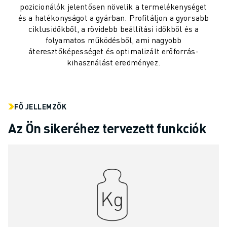
pozicionálók jelentősen növelik a termelékenységet
ANYAGMOZGATÁS
és a hatékonyságot a gyárban. Profitáljon a gyorsabb
FESTÉS
ciklusidőkből, a rövidebb beállítási időkből és a
PALETTÁZÁS
folyamatos működésből, ami nagyobb
PONTHEGESZTÉS
áteresztőképességet és optimalizált erőforrás-
VIZUÁLIS ELLENŐRZÉS
kihasználást eredményez.
HUZALOS EDM VÁGÁS
ESETTANULMÁNYOK
ÜGYFÉLSZOLGÁLAT
FŐ JELLEMZŐK
ÜGYFÉLSZOLGÁLAT
Az Ön sikeréhez tervezett funkciók
FANUC PLAN SZERVIZCSOMAGOK
KARBANTARTÁSI SZOLGÁTATÁSOK
TÁVOLI MŰSZAKI TÁMOGATÁS
PÓTALKATRÉSZEK
FELÚJÍTÁS
DIGITÁLIS SZOLGÁLTATÁSI ESZKÖZÖK
E-STORE
LETÖLTÉSI KÖZPONT " MYFANUC