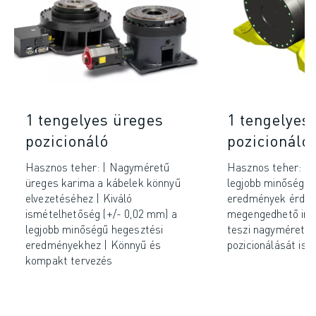
1 tengelyes üreges
1 tengelyes
pozicionáló
pozicionáló
Hasznos teher: | Nagyméretű
Hasznos teher: (+
üreges karima a kábelek könnyű
legjobb minőségű 
elvezetéséhez | Kiváló
eredmények érdek
ismételhetőség (+/- 0,02 mm) a
megengedhető iner
legjobb minőségű hegesztési
teszi nagyméretű 
eredményekhez | Könnyű és
pozicionálását is.
kompakt tervezés