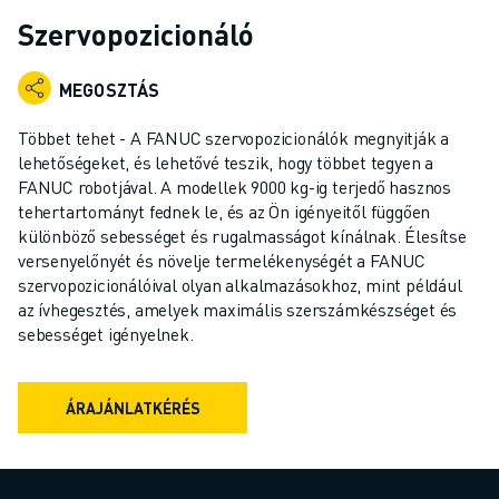
IPARI ROBOTOK
Szervopozicionáló
KOLLABORATÍV ROBOTOK
ROBOTSOROZATOK
MEGOSZTÁS
ROBOT VEZÉRLŐK
ROBOTTARTOZÉKOK
Többet tehet - A FANUC szervopozicionálók megnyitják a
ROBOT SZOFTVEREK
lehetőségeket, és lehetővé teszik, hogy többet tegyen a
FANUC robotjával. A modellek 9000 kg-ig terjedő hasznos
SZIMULÁCIÓS SZOFTVER
tehertartományt fednek le, és az Ön igényeitől függően
OKTATÁSI ROBOTIKAI TERMÉKEK
különböző sebességet és rugalmasságot kínálnak. Élesítse
ROBOTOS AUTOMATIZÁLÁS
versenyelőnyét és növelje termelékenységét a FANUC
ÍVHEGESZTŐ ROBOTOK
szervopozicionálóival olyan alkalmazásokhoz, mint például
CSUKLÓS ROBOTOK
az ívhegesztés, amelyek maximális szerszámkészséget és
ARC MATE SOROZAT
sebességet igényelnek.
M-900 SOROZAT
DELTA ROBOTOK
ÁRAJÁNLATKÉRÉS
ÉLELMISZERIPARI- ÉS TISZTATERES ROBOTOK
FESTŐROBOTOK
PALETTÁZÓ ROBOTOK