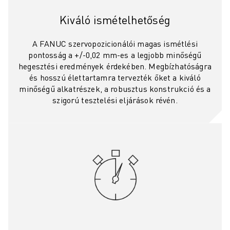
CSATLAKOZZON HOZZÁNK " KARRIER PORTÁL
KAPCSOLAT
Kiváló ismételhetőség
KAPCSOLAT
TELEPHELYEK
A FANUC szervopozicionálói magas ismétlési
pontosság a +/-0,02 mm-es a legjobb minőségű
IMPRESSZUM
hegesztési eredmények érdekében. Megbízhatóságra
és hosszú élettartamra tervezték őket a kiváló
minőségű alkatrészek, a robusztus konstrukció és a
szigorú tesztelési eljárások révén.