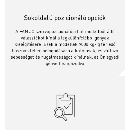
KÉPZÉS ÉS OKTATÁS
FANUC AKADÉMIA
Sokoldalú pozicionáló opciók
MEGOLDÁSOK AZ IPAR SZÁMÁRA
MEGOLDÁSOK AZ OKTATÁS SZÁMÁRA
A FANUC szervopozicionálója hat modellből álló
WORLDSKILLS & FIATAL TEHETSÉGEK
választékot kínál a legkülönfélébb igények
OKTATÁSI RENDEZVÉNYEK
kielégítésére. Ezek a modellek 9000 kg-ig terjedő
HÍREK ÉS MÉDIA
hasznos teher befogadására alkalmasak, és változó
HÍREK ÉS MÉDIA
sebességet és rugalmasságot kínálnak, az Ön egyedi
igényeihez igazodva.
ESEMÉNYEK
OKTATÁSI RENDEZVÉNYEK
A FANUC-RÓL
A FANUC-RÓL
A FANUC EURÓPÁBAN
TELEPHELYEINK
FENNTARTHATÓSÁG
KARRIER
ALAKÍTSA JÖVŐJÉT A FANUC-KAL