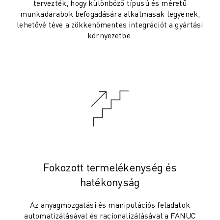
tervezték, hogy különböző típusú és méretű
ELEKTROMOS JÁRMŰVEK
munkadarabok befogadására alkalmasak legyenek,
ELEKTRONIKA
lehetővé téve a zökkenőmentes integrációt a gyártási
környezetbe.
ÉLELMISZER- ÉS ITALGYÁRTÁS
ORVOSTECHNOLÓGIA
MŰANYAGOK
RAKTÁROZÁS, LOGISZTIKA, POSTA ÉS CSOMAGKÜLDÉS
ALKALMAZÁSOK
MINDEN ALKALMAZÁS
5 TENGELYES MEGMUNKÁLÁS
ÍVHEGESZTÉS
ÖSSZESZERELÉS
CNC KÖSZÖRÜLÉS
CNC MARÁS
Fokozott termelékenység és
CNC ESZTERGÁLÁS
hatékonyság
NAGY SEBESSÉGŰ FÚRÁS ÉS MENETFÚRÁS
FRÖCCSÖNTÉS
Az anyagmozgatási és manipulációs feladatok
GÉPKISZOLGÁLÁS
automatizálásával és racionalizálásával a FANUC