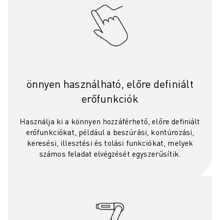
CSATLAKOZZON HOZZÁNK " KARRIER PORTÁL
KAPCSOLAT
KAPCSOLAT
TELEPHELYEK
IMPRESSZUM
önnyen használható, előre definiált
erőfunkciók
Használja ki a könnyen hozzáférhető, előre definiált
erőfunkciókat, például a beszúrási, kontúrozási,
keresési, illesztési és tolási funkciókat, melyek
számos feladat elvégzését egyszerűsítik.