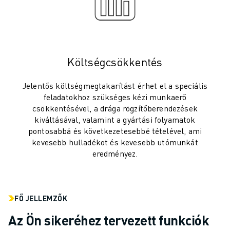
ANYAGMOZGATÁS
FESTÉS
PALETTÁZÁS
PONTHEGESZTÉS
Költségcsökkentés
VIZUÁLIS ELLENŐRZÉS
HUZALOS EDM VÁGÁS
Jelentős költségmegtakarítást érhet el a speciális
ESETTANULMÁNYOK
feladatokhoz szükséges kézi munkaerő
ÜGYFÉLSZOLGÁLAT
csökkentésével, a drága rögzítőberendezések
ÜGYFÉLSZOLGÁLAT
kiváltásával, valamint a gyártási folyamatok
FANUC PLAN SZERVIZCSOMAGOK
pontosabbá és következetesebbé tételével, ami
KARBANTARTÁSI SZOLGÁTATÁSOK
kevesebb hulladékot és kevesebb utómunkát
eredményez.
TÁVOLI MŰSZAKI TÁMOGATÁS
PÓTALKATRÉSZEK
FELÚJÍTÁS
DIGITÁLIS SZOLGÁLTATÁSI ESZKÖZÖK
FŐ JELLEMZŐK
E-STORE
Az Ön sikeréhez tervezett funkciók
LETÖLTÉSI KÖZPONT " MYFANUC