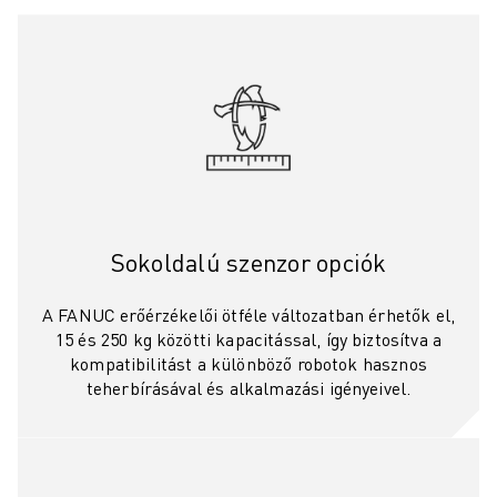
KÉPZÉS ÉS OKTATÁS
FANUC AKADÉMIA
MEGOLDÁSOK AZ IPAR SZÁMÁRA
MEGOLDÁSOK AZ OKTATÁS SZÁMÁRA
WORLDSKILLS & FIATAL TEHETSÉGEK
OKTATÁSI RENDEZVÉNYEK
HÍREK ÉS MÉDIA
HÍREK ÉS MÉDIA
ESEMÉNYEK
Sokoldalú szenzor opciók
OKTATÁSI RENDEZVÉNYEK
A FANUC-RÓL
A FANUC erőérzékelői ötféle változatban érhetők el,
A FANUC-RÓL
15 és 250 kg közötti kapacitással, így biztosítva a
A FANUC EURÓPÁBAN
kompatibilitást a különböző robotok hasznos
TELEPHELYEINK
teherbírásával és alkalmazási igényeivel.
FENNTARTHATÓSÁG
KARRIER
ALAKÍTSA JÖVŐJÉT A FANUC-KAL