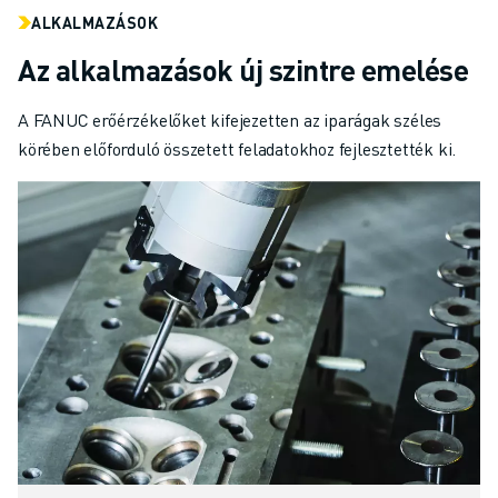
ALKALMAZÁSOK
Az alkalmazások új szintre emelése
A FANUC erőérzékelőket kifejezetten az iparágak széles
körében előforduló összetett feladatokhoz fejlesztették ki.