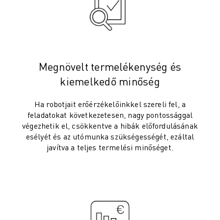
ELEKTROMOS JÁRMŰVEK
ELEKTRONIKA
ÉLELMISZER- ÉS ITALGYÁRTÁS
ORVOSTECHNOLÓGIA
MŰANYAGOK
Megnövelt termelékenység és
RAKTÁROZÁS, LOGISZTIKA, POSTA ÉS CSOMAGKÜLDÉS
kiemelkedő minőség
ALKALMAZÁSOK
MINDEN ALKALMAZÁS
Ha robotjait erőérzékelőinkkel szereli fel, a
5 TENGELYES MEGMUNKÁLÁS
feladatokat következetesen, nagy pontossággal
végezhetik el, csökkentve a hibák előfordulásának
ÍVHEGESZTÉS
esélyét és az utómunka szükségességét, ezáltal
ÖSSZESZERELÉS
javítva a teljes termelési minőséget.
CNC KÖSZÖRÜLÉS
CNC MARÁS
CNC ESZTERGÁLÁS
NAGY SEBESSÉGŰ FÚRÁS ÉS MENETFÚRÁS
FRÖCCSÖNTÉS
GÉPKISZOLGÁLÁS