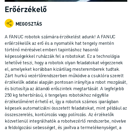
IPARI ROBOTOK
Erőérzékelő
KOLLABORATÍV ROBOTOK
ROBOTSOROZATOK
MEGOSZTÁS
ROBOT VEZÉRLŐK
ROBOTTARTOZÉKOK
A FANUC robotok számára érzékelést adunk! A FANUC
ROBOT SZOFTVEREK
erőérzékelők az erő és a nyomaték hat tengely mentén
történő mérésével emberi tapintáshoz hasonló
SZIMULÁCIÓS SZOFTVER
képességekkel ruházzák fel a robotokat. Ez a technológia
OKTATÁSI ROBOTIKAI TERMÉKEK
lehetővé teszi, hogy a robotok olyan feladatokat végezzenek
ROBOTOS AUTOMATIZÁLÁS
el, amelyeket korábban kizárólag mesteremberek tudtak.
ÍVHEGESZTŐ ROBOTOK
Zárt hurkú vezérlőrendszerben működve a csuklóra szerelt
CSUKLÓS ROBOTOK
érzékelők adatai alapján pontosan irányítja a robot mozgását,
ARC MATE SOROZAT
és biztosítja az állandó erőszintek megtartását. A legfeljebb
250 kg teherbírású, 6 tengelyes robotokhoz négyféle
M-900 SOROZAT
érzékelőméret érhető el, így a robotok számos iparágban
DELTA ROBOTOK
képesek automatizálni összetett feladatokat, mint például az
ÉLELMISZERIPARI- ÉS TISZTATERES ROBOTOK
összeszerelés, kontúrozás vagy polírozás. Az érzékelők
FESTŐROBOTOK
közvetlenül integrálhatók a robotvezérlő rendszerbe, növelve
PALETTÁZÓ ROBOTOK
a feldolgozási sebességet, és javítva a termelékenységet, a