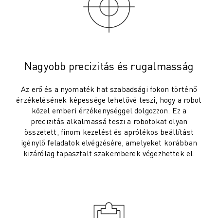
ROBOSHOT MEGELŐZŐ KARBANTARTÁS
ROBOSHOT TULAJDONLÁS TELJES KÖLTSÉGE (TCO)
HUZALOS EDM GÉPEK
ROBOCUT HUZALOS EDM GÉPEK
ROBOCUT HARDVER
ROBOCUT SZOFTVER
Nagyobb precizitás és rugalmasság
ROBOCUT MEGELŐZŐ KARBANTARTÁS
Az erő és a nyomaték hat szabadsági fokon történő
ROBOCUT FENNTARTHATÓSÁG
érzékelésének képessége lehetővé teszi, hogy a robot
IIOT MEGOLDÁSOK
közel emberi érzékenységgel dolgozzon. Ez a
INTELLIGENS GYÁRI MEGOLDÁSOK
precizitás alkalmassá teszi a robotokat olyan
INTELLIGENS GYÁRI MEGOLDÁSOK A TERMELÉS HATÉKONYSÁGÁNAK
összetett, finom kezelést és aprólékos beállítást
TERMÉK REGISZTRÁCIÓ " FANUC PORTÁL
igénylő feladatok elvégzésére, amelyeket korábban
ESETTANULMÁNYOK
kizárólag tapasztalt szakemberek végezhettek el.
MEGOLDÁSOK
IPARÁGAK
MINDEN IPARÁG
REPÜLŐGÉP ÉS ŰRKUTATÁS
AUTÓGYÁRTÁS