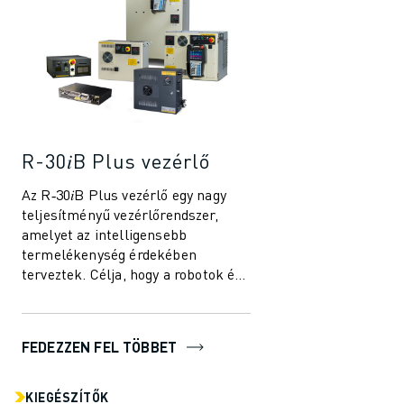
R-30𝑖B Plus vezérlő
Az R‑30𝑖B Plus vezérlő egy nagy
teljesítményű vezérlőrendszer,
amelyet az intelligensebb
termelékenység érdekében
terveztek. Célja, hogy a robotok és
az automatizálási megoldások
egyszerűbben és ha...
FEDEZZEN FEL TÖBBET
KIEGÉSZÍTŐK