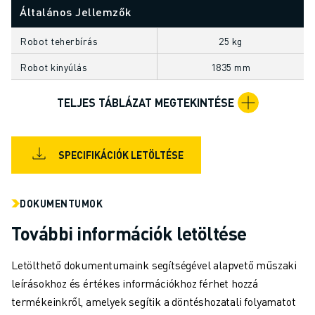
KÉPZÉS ÉS OKTATÁS
Általános Jellemzők
FANUC AKADÉMIA
Robot teherbírás
25 kg
MEGOLDÁSOK AZ IPAR SZÁMÁRA
MEGOLDÁSOK AZ OKTATÁS SZÁMÁRA
Robot kinyúlás
1835 mm
WORLDSKILLS & FIATAL TEHETSÉGEK
OKTATÁSI RENDEZVÉNYEK
TELJES TÁBLÁZAT MEGTEKINTÉSE
HÍREK ÉS MÉDIA
HÍREK ÉS MÉDIA
ESEMÉNYEK
SPECIFIKÁCIÓK LETÖLTÉSE
OKTATÁSI RENDEZVÉNYEK
A FANUC-RÓL
DOKUMENTUMOK
A FANUC-RÓL
A FANUC EURÓPÁBAN
További információk letöltése
TELEPHELYEINK
FENNTARTHATÓSÁG
Letölthető dokumentumaink segítségével alapvető műszaki
KARRIER
leírásokhoz és értékes információkhoz férhet hozzá
ALAKÍTSA JÖVŐJÉT A FANUC-KAL
termékeinkről, amelyek segítik a döntéshozatali folyamatot