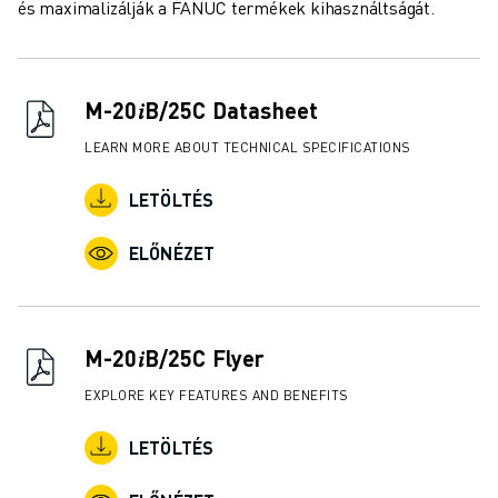
CSATLAKOZZON HOZZÁNK " KARRIER PORTÁL
és maximalizálják a FANUC termékek kihasználtságát.
KAPCSOLAT
KAPCSOLAT
TELEPHELYEK
M-20𝑖B/25C Datasheet
IMPRESSZUM
LEARN MORE ABOUT TECHNICAL SPECIFICATIONS
LETÖLTÉS
ELŐNÉZET
M-20𝑖B/25C Flyer
EXPLORE KEY FEATURES AND BENEFITS
LETÖLTÉS