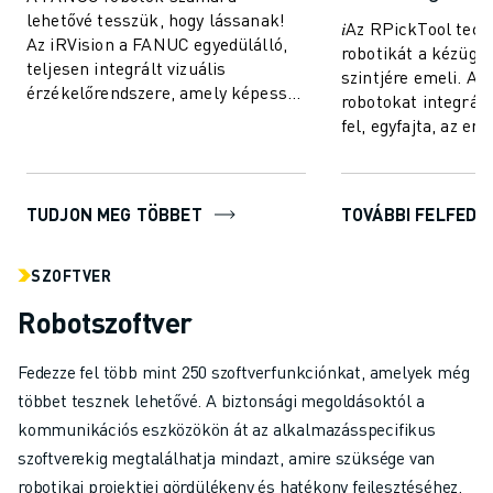
lehetővé tesszük, hogy lássanak!
𝑖Az RPickTool tech
Az iRVision a FANUC egyedülálló,
robotikát a kézügy
teljesen integrált vizuális
szintjére emeli. Azá
érzékelőrendszere, amely képessé
robotokat integrált
teszi a FANUC robotokat a látásra
fel, egyfajta, az e
– így a gyá...
"szem-kéz koordinác
szám...
TUDJON MEG TÖBBET
TOVÁBBI FELFEDE
SZOFTVER
Robotszoftver
Fedezze fel több mint 250 szoftverfunkciónkat, amelyek még
többet tesznek lehetővé. A biztonsági megoldásoktól a
kommunikációs eszközökön át az alkalmazásspecifikus
szoftverekig megtalálhatja mindazt, amire szüksége van
robotikai projektjei gördülékeny és hatékony fejlesztéséhez.