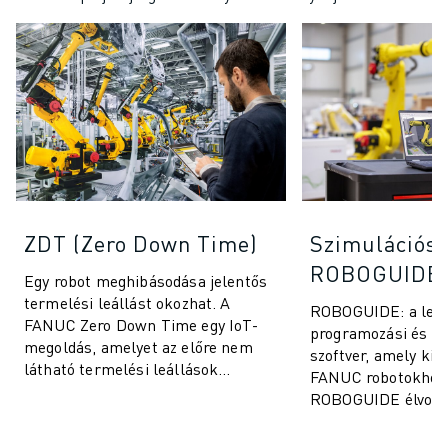
ZDT (Zero Down Time)
Szimulációs 
ROBOGUIDE
Egy robot meghibásodása jelentős
termelési leállást okozhat. A
ROBOGUIDE: a legjo
FANUC Zero Down Time egy IoT-
programozási és sz
megoldás, amelyet az előre nem
szoftver, amely kife
látható termelési leállások
FANUC robotokhoz 
kiküszöbölésére és a FANUC
ROBOGUIDE élvona
robotok teljesítmén...
technológiájának k
felhasználók könnye