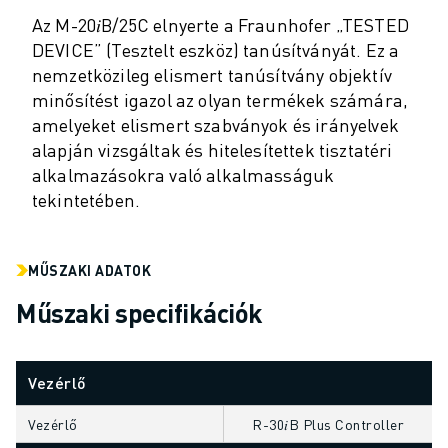
ANYAGMOZGATÁS
Az M-20𝑖B/25C elnyerte a Fraunhofer „TESTED
FESTÉS
DEVICE” (Tesztelt eszköz) tanúsítványát. Ez a
PALETTÁZÁS
nemzetközileg elismert tanúsítvány objektív
PONTHEGESZTÉS
minősítést igazol az olyan termékek számára,
VIZUÁLIS ELLENŐRZÉS
amelyeket elismert szabványok és irányelvek
HUZALOS EDM VÁGÁS
alapján vizsgáltak és hitelesítettek tisztatéri
ESETTANULMÁNYOK
alkalmazásokra való alkalmasságuk
ÜGYFÉLSZOLGÁLAT
tekintetében.
ÜGYFÉLSZOLGÁLAT
FANUC PLAN SZERVIZCSOMAGOK
MŰSZAKI ADATOK
KARBANTARTÁSI SZOLGÁTATÁSOK
TÁVOLI MŰSZAKI TÁMOGATÁS
Műszaki specifikációk
PÓTALKATRÉSZEK
FELÚJÍTÁS
DIGITÁLIS SZOLGÁLTATÁSI ESZKÖZÖK
Vezérlő
E-STORE
Vezérlő
R-30𝑖B Plus Controller
LETÖLTÉSI KÖZPONT " MYFANUC