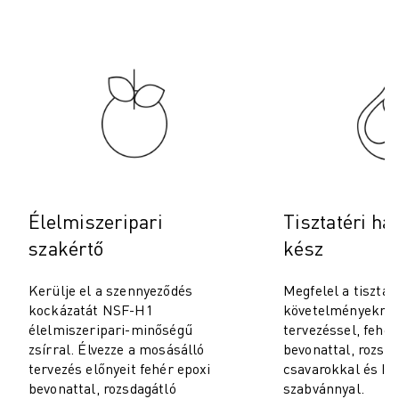
ROBOSHOT MEGELŐZŐ KARBANTARTÁS
ROBOSHOT TULAJDONLÁS TELJES KÖLTSÉGE (TCO)
HUZALOS EDM GÉPEK
ROBOCUT HUZALOS EDM GÉPEK
ROBOCUT HARDVER
ROBOCUT SZOFTVER
ROBOCUT MEGELŐZŐ KARBANTARTÁS
ROBOCUT FENNTARTHATÓSÁG
IIOT MEGOLDÁSOK
INTELLIGENS GYÁRI MEGOLDÁSOK
Élelmiszeripari
Tisztatéri ha
INTELLIGENS GYÁRI MEGOLDÁSOK A TERMELÉS HATÉKONYSÁGÁNAK
szakértő
kész
TERMÉK REGISZTRÁCIÓ " FANUC PORTÁL
ESETTANULMÁNYOK
Kerülje el a szennyeződés
Megfelel a tisztat
MEGOLDÁSOK
kockázatát NSF-H1
követelményeknek
IPARÁGAK
élelmiszeripari-minőségű
tervezéssel, fehér
zsírral. Élvezze a mosásálló
bevonattal, rozsda
MINDEN IPARÁG
tervezés előnyeit fehér epoxi
csavarokkal és IS
REPÜLŐGÉP ÉS ŰRKUTATÁS
bevonattal, rozsdagátló
szabvánnyal.
AUTÓGYÁRTÁS