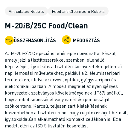
IPARI ROBOTOK
Articulated Robots
Food and Cleanroom Robots
KOLLABORATÍV ROBOTOK
ROBOTSOROZATOK
M-20𝑖B/25C Food/Clean
ROBOT VEZÉRLŐK
ROBOTTARTOZÉKOK
ÖSSZEHASONLÍTÁS
MEGOSZTÁS
ROBOT SZOFTVEREK
SZIMULÁCIÓS SZOFTVER
Az M-20𝑖B/25C speciális fehér epoxi bevonattal készül,
OKTATÁSI ROBOTIKAI TERMÉKEK
amely jelzi a tisztítószerekkel szembeni ellenálló
ROBOTOS AUTOMATIZÁLÁS
képességét, így ideális a tisztatéri környezetekre jellemző
napi lemosási műveletekhez, például a 2. élelmiszeripari
ÍVHEGESZTŐ ROBOTOK
területeken, illetve az orvosi, optikai, gyógyszeripari és
CSUKLÓS ROBOTOK
elektronikai iparban. A modell megfelel az ilyen igényes
ARC MATE SOROZAT
környezetek szabványos követelményeinek (IP67) anélkül,
M-900 SOROZAT
hogy a robot sebességét vagy ismétlési pontosságát
DELTA ROBOTOK
csökkentené. Karcsú, teljesen zárt kialakításának
köszönhetően a tisztatéri robot nagy rugalmasságot biztosít,
ÉLELMISZERIPARI- ÉS TISZTATERES ROBOTOK
így sokoldalúan alkalmazható kompakt cellákban is. Ez a
FESTŐROBOTOK
modell eléri az ISO 5 tisztatér-besorolást.
PALETTÁZÓ ROBOTOK