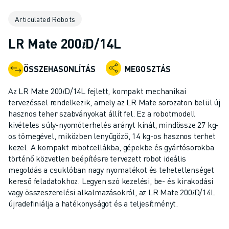
IPARI ROBOTOK
Articulated Robots
KOLLABORATÍV ROBOTOK
ROBOTSOROZATOK
LR Mate 200𝑖D/14L
ROBOT VEZÉRLŐK
ROBOTTARTOZÉKOK
ÖSSZEHASONLÍTÁS
MEGOSZTÁS
ROBOT SZOFTVEREK
SZIMULÁCIÓS SZOFTVER
Az LR Mate 200𝑖D/14L fejlett, kompakt mechanikai
OKTATÁSI ROBOTIKAI TERMÉKEK
tervezéssel rendelkezik, amely az LR Mate sorozaton belül új
ROBOTOS AUTOMATIZÁLÁS
hasznos teher szabványokat állít fel. Ez a robotmodell
kivételes súly-nyomóterhelés arányt kínál, mindössze 27 kg-
ÍVHEGESZTŐ ROBOTOK
os tömegével, miközben lenyűgöző, 14 kg-os hasznos terhet
CSUKLÓS ROBOTOK
kezel. A kompakt robotcellákba, gépekbe és gyártósorokba
ARC MATE SOROZAT
történő közvetlen beépítésre tervezett robot ideális
M-900 SOROZAT
megoldás a csuklóban nagy nyomatékot és tehetetlenséget
DELTA ROBOTOK
kereső feladatokhoz. Legyen szó kezelési, be- és kirakodási
vagy összeszerelési alkalmazásokról, az LR Mate 200𝑖D/14L
ÉLELMISZERIPARI- ÉS TISZTATERES ROBOTOK
újradefiniálja a hatékonyságot és a teljesítményt.
FESTŐROBOTOK
PALETTÁZÓ ROBOTOK