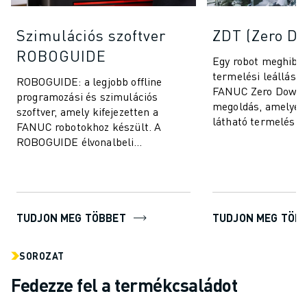
Szimulációs szoftver
ZDT (Zero D
ROBOGUIDE
Egy robot meghibás
termelési leállást 
ROBOGUIDE: a legjobb offline
FANUC Zero Down T
programozási és szimulációs
megoldás, amelyet 
szoftver, amely kifejezetten a
látható termelési l
FANUC robotokhoz készült. A
kiküszöbölésére é
ROBOGUIDE élvonalbeli
robotok teljesítmén
technológiájának köszönhetően a
felhasználók könnyedén létr...
TUDJON MEG TÖBBET
TUDJON MEG TÖB
SOROZAT
Fedezze fel a termékcsaládot