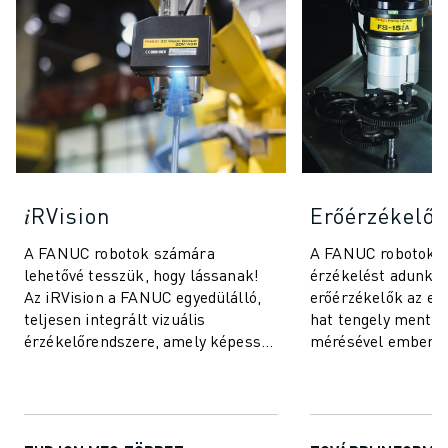
𝑖RVision
Erőérzékelő
A FANUC robotok számára
A FANUC robotok 
lehetővé tesszük, hogy lássanak!
érzékelést adunk!
Az iRVision a FANUC egyedülálló,
erőérzékelők az er
teljesen integrált vizuális
hat tengely mentén
érzékelőrendszere, amely képessé
mérésével emberi 
teszi a FANUC robotokat a látásra
hasonló képessége
– így a gyá...
fel a robotokat. Ez a