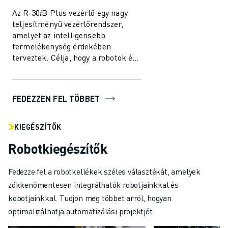
Az R‑30𝑖B Plus vezérlő egy nagy
teljesítményű vezérlőrendszer,
amelyet az intelligensebb
termelékenység érdekében
terveztek. Célja, hogy a robotok és
az automatizálási megoldások
egyszerűbben és ha...
FEDEZZEN FEL TÖBBET
KIEGÉSZÍTŐK
Robotkiegészítők
Fedezze fel a robotkellékek széles választékát, amelyek
zökkenőmentesen integrálhatók robotjainkkal és
kobotjainkkal. Tudjon meg többet arról, hogyan
optimalizálhatja automatizálási projektjét.