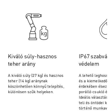
ROBOSHOT MEGELŐZŐ KARBANTARTÁS
ROBOSHOT TULAJDONLÁS TELJES KÖLTSÉGE (TCO)
HUZALOS EDM GÉPEK
ROBOCUT HUZALOS EDM GÉPEK
ROBOCUT HARDVER
ROBOCUT SZOFTVER
ROBOCUT MEGELŐZŐ KARBANTARTÁS
ROBOCUT FENNTARTHATÓSÁG
IIOT MEGOLDÁSOK
Kiváló súly-hasznos
IP67 szabván
INTELLIGENS GYÁRI MEGOLDÁSOK
teher arány
védelem
INTELLIGENS GYÁRI MEGOLDÁSOK A TERMELÉS HATÉKONYSÁGÁNAK
TERMÉK REGISZTRÁCIÓ " FANUC PORTÁL
A kiváló súly (27 kg) és hasznos
A lehető leghossz
ESETTANULMÁNYOK
teher (14 kg) aránynak
és a kiemelkedő 
MEGOLDÁSOK
köszönhetően könnyű telepítés,
érdekében élvezze 
IPARÁGAK
különösen szűk helyeken.
porálló csukló és 
Ideális választás 
MINDEN IPARÁG
teli és öntödei kö
REPÜLŐGÉP ÉS ŰRKUTATÁS
történő munkavég
AUTÓGYÁRTÁS