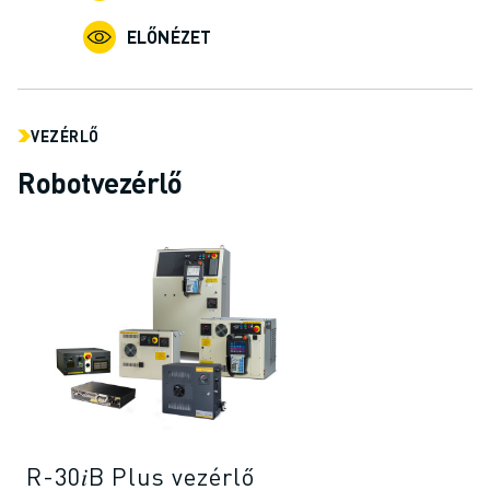
CSATLAKOZZON HOZZÁNK " KARRIER PORTÁL
KAPCSOLAT
ELŐNÉZET
KAPCSOLAT
TELEPHELYEK
IMPRESSZUM
VEZÉRLŐ
Robotvezérlő
R-30𝑖B Plus vezérlő