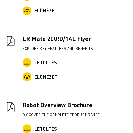
KÉPZÉS ÉS OKTATÁS
FANUC AKADÉMIA
ELŐNÉZET
MEGOLDÁSOK AZ IPAR SZÁMÁRA
MEGOLDÁSOK AZ OKTATÁS SZÁMÁRA
WORLDSKILLS & FIATAL TEHETSÉGEK
LR Mate 200𝑖D/14L Flyer
OKTATÁSI RENDEZVÉNYEK
HÍREK ÉS MÉDIA
EXPLORE KEY FEATURES AND BENEFITS
HÍREK ÉS MÉDIA
LETÖLTÉS
ESEMÉNYEK
OKTATÁSI RENDEZVÉNYEK
ELŐNÉZET
A FANUC-RÓL
A FANUC-RÓL
A FANUC EURÓPÁBAN
TELEPHELYEINK
Robot Overview Brochure
FENNTARTHATÓSÁG
DISCOVER THE COMPLETE PRODUCT RANGE
KARRIER
ALAKÍTSA JÖVŐJÉT A FANUC-KAL
LETÖLTÉS