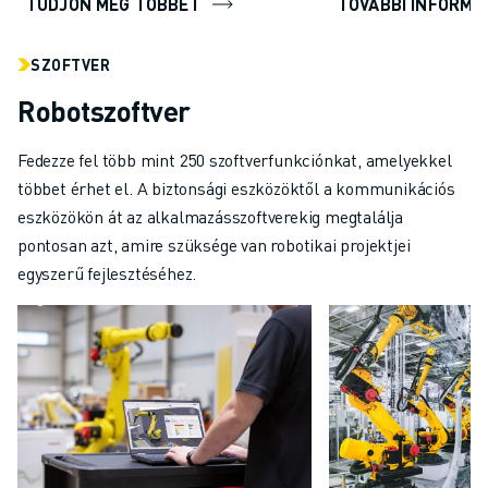
TUDJON MEG TÖBBET
TOVÁBBI INFORMÁ
SZOFTVER
Robotszoftver
Fedezze fel több mint 250 szoftverfunkciónkat, amelyekkel
többet érhet el. A biztonsági eszközöktől a kommunikációs
eszközökön át az alkalmazásszoftverekig megtalálja
pontosan azt, amire szüksége van robotikai projektjei
egyszerű fejlesztéséhez.