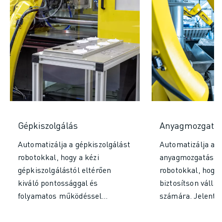
Gépkiszolgálás
Anyagmozgatá
Automatizálja a gépkiszolgálást
Automatizálja az
robotokkal, hogy a kézi
anyagmozgatást i
gépkiszolgálástól eltérően
robotokkal, hogy
kiváló pontossággal és
biztosítson válla
folyamatos működéssel
számára. Jelentős
jelentősen növelje termelését.
hatékonyságot és
Növelje a hatékonyságot, érjen
termelékenységet