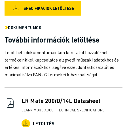
ANYAGMOZGATÁS
SPECIFIKÁCIÓK LETÖLTÉSE
FESTÉS
PALETTÁZÁS
PONTHEGESZTÉS
DOKUMENTUMOK
VIZUÁLIS ELLENŐRZÉS
További információk letöltése
HUZALOS EDM VÁGÁS
ESETTANULMÁNYOK
Letölthető dokumentumainkon keresztül hozzáférhet
ÜGYFÉLSZOLGÁLAT
termékeinkkel kapcsolatos alapvető műszaki adatokhoz és
ÜGYFÉLSZOLGÁLAT
értékes információkhoz, segítve ezzel döntéshozatalát és
FANUC PLAN SZERVIZCSOMAGOK
maximalizálva FANUC termékei kihasználtságát.
KARBANTARTÁSI SZOLGÁTATÁSOK
TÁVOLI MŰSZAKI TÁMOGATÁS
PÓTALKATRÉSZEK
LR Mate 200𝑖D/14L Datasheet
FELÚJÍTÁS
DIGITÁLIS SZOLGÁLTATÁSI ESZKÖZÖK
LEARN MORE ABOUT TECHNICAL SPECIFICATIONS
E-STORE
LETÖLTÉSI KÖZPONT " MYFANUC
LETÖLTÉS