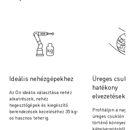
ROBOSHOT MEGELŐZŐ KARBANTARTÁS
ROBOSHOT TULAJDONLÁS TELJES KÖLTSÉGE (TCO)
HUZALOS EDM GÉPEK
ROBOCUT HUZALOS EDM GÉPEK
ROBOCUT HARDVER
ROBOCUT SZOFTVER
ROBOCUT MEGELŐZŐ KARBANTARTÁS
ROBOCUT FENNTARTHATÓSÁG
IIOT MEGOLDÁSOK
INTELLIGENS GYÁRI MEGOLDÁSOK
INTELLIGENS GYÁRI MEGOLDÁSOK A TERMELÉS HATÉKONYSÁGÁNAK
Ideális nehézgépekhez
Üreges csukl
TERMÉK REGISZTRÁCIÓ " FANUC PORTÁL
hatékony
ESETTANULMÁNYOK
Az Ön ideális választása nehéz
elvezetésekh
alkatrészek, nehéz
MEGOLDÁSOK
hegesztőgépek és kiegészítő
IPARÁGAK
Profitáljon a nag
berendezések kezeléséhez 35 kg-
MINDEN IPARÁG
üreges csuklón ke
os hasznos teherig.
REPÜLŐGÉP ÉS ŰRKUTATÁS
történő könnyed
kábelvezetésből, 
AUTÓGYÁRTÁS