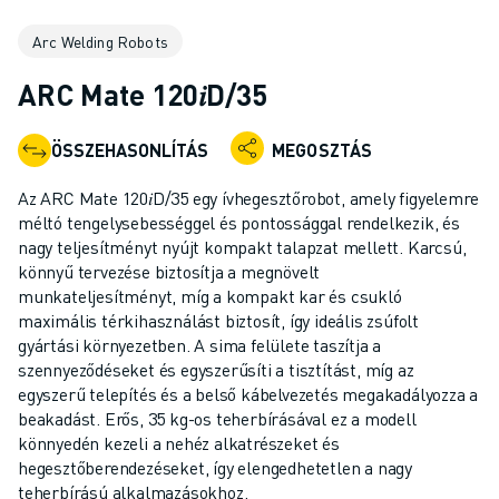
IPARI ROBOTOK
Arc Welding Robots
KOLLABORATÍV ROBOTOK
ROBOTSOROZATOK
ARC Mate 120𝑖D/35
ROBOT VEZÉRLŐK
ROBOTTARTOZÉKOK
ÖSSZEHASONLÍTÁS
MEGOSZTÁS
ROBOT SZOFTVEREK
SZIMULÁCIÓS SZOFTVER
Az ARC Mate 120𝑖D/35 egy ívhegesztőrobot, amely figyelemre
OKTATÁSI ROBOTIKAI TERMÉKEK
méltó tengelysebességgel és pontossággal rendelkezik, és
ROBOTOS AUTOMATIZÁLÁS
nagy teljesítményt nyújt kompakt talapzat mellett. Karcsú,
könnyű tervezése biztosítja a megnövelt
ÍVHEGESZTŐ ROBOTOK
munkateljesítményt, míg a kompakt kar és csukló
CSUKLÓS ROBOTOK
maximális térkihasználást biztosít, így ideális zsúfolt
ARC MATE SOROZAT
gyártási környezetben. A sima felülete taszítja a
M-900 SOROZAT
szennyeződéseket és egyszerűsíti a tisztítást, míg az
DELTA ROBOTOK
egyszerű telepítés és a belső kábelvezetés megakadályozza a
beakadást. Erős, 35 kg-os teherbírásával ez a modell
ÉLELMISZERIPARI- ÉS TISZTATERES ROBOTOK
könnyedén kezeli a nehéz alkatrészeket és
FESTŐROBOTOK
hegesztőberendezéseket, így elengedhetetlen a nagy
PALETTÁZÓ ROBOTOK
teherbírású alkalmazásokhoz.