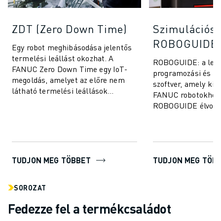
ZDT (Zero Down Time)
Szimulációs 
ROBOGUIDE
Egy robot meghibásodása jelentős
termelési leállást okozhat. A
ROBOGUIDE: a legjo
FANUC Zero Down Time egy IoT-
programozási és sz
megoldás, amelyet az előre nem
szoftver, amely kife
látható termelési leállások
FANUC robotokhoz 
kiküszöbölésére és a FANUC
ROBOGUIDE élvona
robotok teljesítmén...
technológiájának k
felhasználók könnye
TUDJON MEG TÖBBET
TUDJON MEG TÖB
SOROZAT
Fedezze fel a termékcsaládot