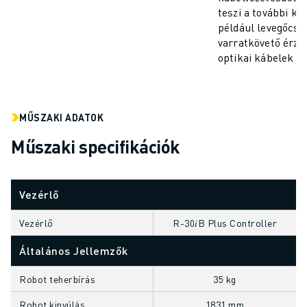
teszi a további k
ELEKTROMOS JÁRMŰVEK
például levegőcsö
ELEKTRONIKA
varratkövető érzé
ÉLELMISZER- ÉS ITALGYÁRTÁS
optikai kábelek s
ORVOSTECHNOLÓGIA
MŰANYAGOK
RAKTÁROZÁS, LOGISZTIKA, POSTA ÉS CSOMAGKÜLDÉS
MŰSZAKI ADATOK
ALKALMAZÁSOK
MINDEN ALKALMAZÁS
Műszaki specifikációk
5 TENGELYES MEGMUNKÁLÁS
ÍVHEGESZTÉS
ÖSSZESZERELÉS
Vezérlő
CNC KÖSZÖRÜLÉS
Vezérlő
R-30𝑖B Plus Controller
CNC MARÁS
CNC ESZTERGÁLÁS
Általános Jellemzők
NAGY SEBESSÉGŰ FÚRÁS ÉS MENETFÚRÁS
Robot teherbírás
35 kg
FRÖCCSÖNTÉS
GÉPKISZOLGÁLÁS
Robot kinyúlás
1831 mm