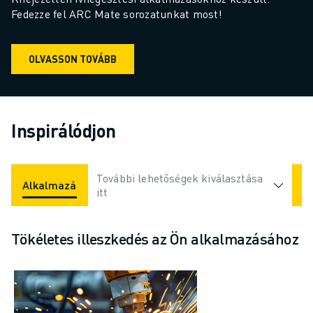
Fedezze fel ARC Mate sorozatunkat most!
OLVASSON TOVÁBB
Inspirálódjon
További lehetőségek kiválasztása
Alkalmazások
Iparágak
itt
Tökéletes illeszkedés az Ön alkalmazásához