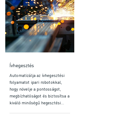
Ívhegesztés
Automatizálja az ívhegesztési
folyamatot ipari robotokkal,
hogy növelje a pontosságot,
megbízhatóságot és biztosítsa a
kiváló minőségű hegesztési
varratokat. Növelje
termelékenységét a folyamatos,