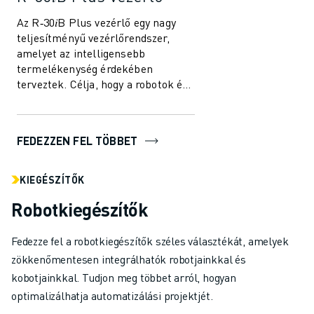
Az R‑30𝑖B Plus vezérlő egy nagy
teljesítményű vezérlőrendszer,
amelyet az intelligensebb
termelékenység érdekében
terveztek. Célja, hogy a robotok és
az automatizálási megoldások
egyszerűbben és ha...
FEDEZZEN FEL TÖBBET
KIEGÉSZÍTŐK
Robotkiegészítők
Fedezze fel a robotkiegészítők széles választékát, amelyek
zökkenőmentesen integrálhatók robotjainkkal és
kobotjainkkal. Tudjon meg többet arról, hogyan
optimalizálhatja automatizálási projektjét.