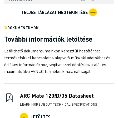
ANYAGMOZGATÁS
FESTÉS
TELJES TÁBLÁZAT MEGTEKINTÉSE
PALETTÁZÁS
PONTHEGESZTÉS
DOKUMENTUMOK
VIZUÁLIS ELLENŐRZÉS
További információk letöltése
HUZALOS EDM VÁGÁS
ESETTANULMÁNYOK
Letölthető dokumentumainkon keresztül hozzáférhet
ÜGYFÉLSZOLGÁLAT
termékeinkkel kapcsolatos alapvető műszaki adatokhoz és
ÜGYFÉLSZOLGÁLAT
értékes információkhoz, segítve ezzel döntéshozatalát és
FANUC PLAN SZERVIZCSOMAGOK
maximalizálva FANUC termékei kihasználtságát.
KARBANTARTÁSI SZOLGÁTATÁSOK
TÁVOLI MŰSZAKI TÁMOGATÁS
PÓTALKATRÉSZEK
FELÚJÍTÁS
ARC Mate 120𝑖D/35 Datasheet
DIGITÁLIS SZOLGÁLTATÁSI ESZKÖZÖK
LEARN MORE ABOUT TECHNICAL SPECIFICATIONS
E-STORE
LETÖLTÉSI KÖZPONT " MYFANUC
LETÖLTÉS