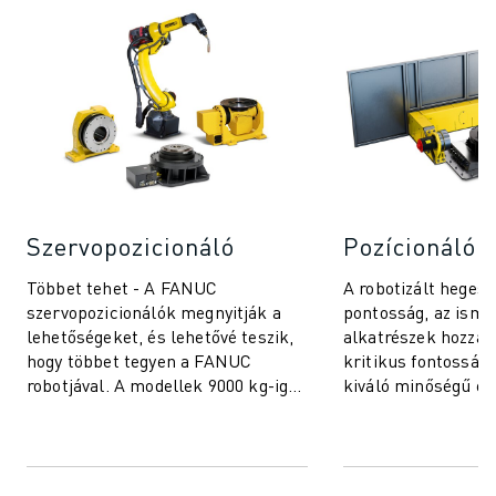
Szervopozicionáló
Pozícionáló 
Többet tehet - A FANUC
A robotizált hegesz
szervopozicionálók megnyitják a
pontosság, az ismé
lehetőségeket, és lehetővé teszik,
alkatrészek hozzáf
hogy többet tegyen a FANUC
kritikus fontosságú
robotjával. A modellek 9000 kg-ig
kiváló minőségű e
terjedő hasznos tehertartományt
eléréséhez. A FANU
fednek le, és ...
pozicionáló rends...