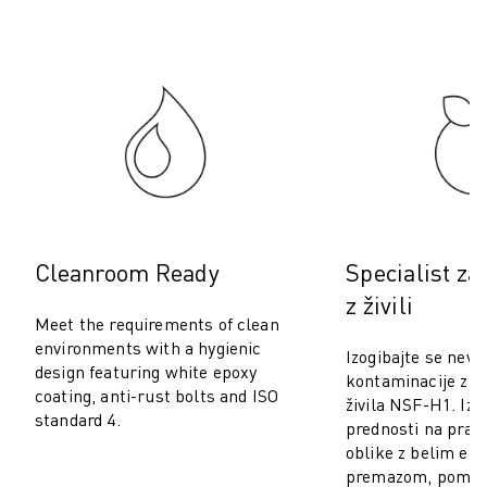
PREVENTIVNO VZDRŽEVANJE ROBOSHOT
SKUPNI STROŠKI LASTNIŠTVA ROBOSHOT-A
STROJI ZA ŽIČNO EROZIJO EDM
ROBOCUT STROJI ZA ŽIČNO EROZIJO EDM
STROJNA OPREMA ROBOCUT
PROGRAMSKA OPREMA ROBOCUT
PREVENTIVNO VZDRŽEVANJE ROBOCUT
TRAJNOSTNI RAZVOJ ROBOCUT
REŠITVE IIOT
REŠITVE ZA PAMETNE TOVARNE
Cleanroom Ready
Specialist za
PAMETNE TOVARNIŠKE REŠITVE ZA POVEČANJE UČINKOVITOSTI PRO
z živili
REGISTRACIJA IZDELKA » FANUC PORTAL
Meet the requirements of clean
ŠTUDIJE PRIMEROV
environments with a hygienic
Izogibajte se neva
REŠITVE
design featuring white epoxy
kontaminacije z 
coating, anti-rust bolts and ISO
INDUSTRIJE
živila NSF-H1. Izk
standard 4.
VSE PANOGE
prednosti na pran
oblike z belim ep
LETALSKA INDUSTRIJA
premazom, pomožn
AVTOMOBILSKA INDUSTRIJA