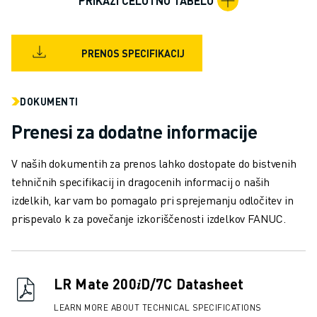
PRIKAŽI CELOTNO TABELO
RAVNANJE Z MATERIALOM
BARVANJE
PALETIRANJE
PRENOS SPECIFIKACIJ
TOČKOVNO VARJENJE
PREGLED VIDA
DOKUMENTI
REZANJE ŽICE EDM
ŠTUDIJE PRIMEROV
Prenesi za dodatne informacije
STORITVE ZA STRANKE
SKRB ZA STRANKE
V naših dokumentih za prenos lahko dostopate do bistvenih
NAČRTI DRUŽBE FANUC
tehničnih specifikacij in dragocenih informacij o naših
PODROČJE IN VZDRŽEVANJE
izdelkih, kar vam bo pomagalo pri sprejemanju odločitev in
TEHNIČNA PODPORA NA DALJAVO
prispevalo k za povečanje izkoriščenosti izdelkov FANUC.
REZERVNI DELI
PONOVNA IZDELAVA
ORODJA ZA DIGITALNE STORITVE
LR Mate 200𝑖D/7C Datasheet
E-TRGOVINA
CENTER ZA PRENOS » MYFANUC
LEARN MORE ABOUT TECHNICAL SPECIFICATIONS