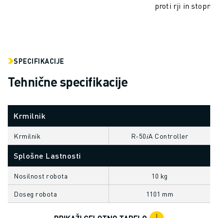
proti rji in stopnj
ELEKTRIČNA VOZILA
ELEKTRONIKA
HRANA IN PIJAČA
MEDICINA
PLASTIKA
SPECIFIKACIJE
SKLADIŠČENJE, LOGISTIKA, POŠTA IN PAKETI
Tehnične specifikacije
APLIKACIJE
VSE APLIKACIJE
5-OSNA OBDELAVA
Krmilnik
OBLOČNO VARJENJE
Krmilnik
R-50𝑖A Controller
SESTAVLJANJE
CNC BRUŠENJE
Splošne Lastnosti
CNC REZKANJE
CNC STRUŽENJE
Nosilnost robota
10 kg
VRTANJE IN REZKANJE Z VISOKO HITROSTJO
Doseg robota
1101 mm
BRIZGANJE
VZDRŽEVANJE STROJEV