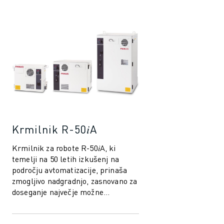
PRIDRUŽITE SE NAM » KARIERNI PORTAL
KONTAKT
LOKACIJE
ODTIS
Krmilnik R-50𝑖A
Krmilnik za robote R-50𝑖A, ki
temelji na 50 letih izkušenj na
področju avtomatizacije, prinaša
zmogljivo nadgradnjo, zasnovano za
doseganje največje možne
zmogljivosti robotov. Nove
inteligentne fu...