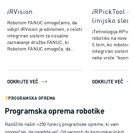
𝑖RVision
𝑖RPickTool 
linijsko sled
Robotom FANUC omogočamo, da
vidijo! 𝑖RVision je edinstven, v celoti
𝑖Tehnologija RPick
integriran sistem za vizualno
robotiko na novo ra
zaznavanje družbe FANUC, ki
S tem, ko robotom
Robotom FANUC omogoča, da
integriran sistem v
vidijo, zaradi česar je proizvodnja
neke vrste "koordin
hitrejša...
podobno kot pri lju
ODKRIJTE VEČ
ODKRIJTE VEČ
PROGRAMSKA OPREMA
Programska oprema robotike
Raziščite naših +250 funkcij programske opreme, ki vam
omogočajo, da naredite več. Od varnosti do komunikacijskih