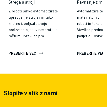
Strega s stroji
Ravnanje z mat
Z roboti lahko avtomatizirate
Avtomatizirajte r
upravljanje strojev in tako
materialom z indu
znatno izboljšate svojo
roboti in tako om
proizvodnjo, saj v nasprotju z
številne prednosti
ročnim upravljanjem
podjetje. Bistven
zagotavljajo vrhunsko
učinkovitost in p
natančnost in neprekinjeno
zmanjšanjem časa 
PREBERITE VEČ
PREBERITE VEČ
delovanje. Povečajte
sta potrebna za r
učinkovitost, dosežite stalno
rokovanje. Pusti
proizvodnjo in zmanjšajte
neprekinjeno delo
stroške dela ter dodajte znatno
utrujanja, da zago
vrednost celotnemu
dosledno delovanj
proizvodnemu procesu.
število napak, kar
Stopite v stik z nami
prepustnosti in hi
obdelavi.