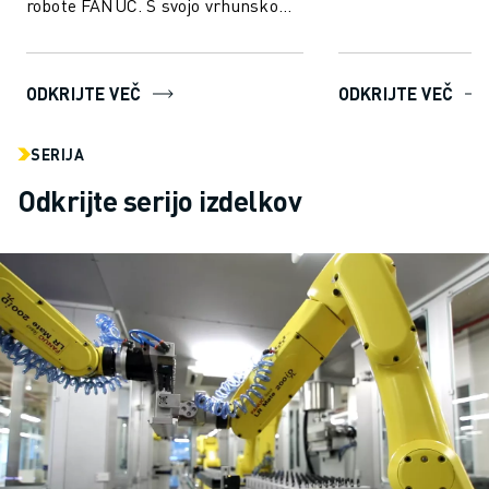
robote FANUC. S svojo vrhunsko
tehnologijo ROBOGUIDE
uporabnikom omogoča, da brez
težav us...
ODKRIJTE VEČ
ODKRIJTE VEČ
SERIJA
Odkrijte serijo izdelkov