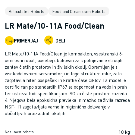
INDUSTRIJSKI ROBOTI
Articulated Robots
Food and Cleanroom Robots
SODELUJOČI ROBOTI
NABOR ROBOTOV
LR Mate/10-11A Food/Clean
KRMILNIKI ROBOTOV
DODATKI ZA ROBOTE
PRIMERJAJ
DELI
PROGRAMSKA OPREMA ROBOTOV
PROGRAMSKA OPREMA ZA SIMULACIJO
LR Mate/10-11A Food/Clean je kompakten, vsestranski 6-
IZDELKI ZA IZOBRAŽEVALNO ROBOTIKO
osni osni robot, posebej oblikovan za izpolnjevanje strogih
AVTOMATIZACIJA ROBOTOV
zahtev čistih prostorov in živilskih okolij. Opremljen je z
visokodelovnimi servomotorji in togo strukturo roke, zato
ROBOTI ZA OBLOČNO VARJENJE
zagotavlja hiter pospešek in kratke čase ciklov. Ta model je
ČLENKASTI ROBOTI
certificiran po standardih IP67 za odpornost na vodo in prah
SERIJA ARC MATE
ter ustreza tudi specifikacijam ISO za čiste prostore razreda
SERIJA M-900
4. Njegova bela epoksidna prevleka in mazivo za živila razreda
ROBOTI DELTA
NSF-H1 zagotavljata varno in higienično delovanje v
občutljivih proizvodnih okoljih.
ROBOTI ZA HRANO IN ČISTE PROSTORE
ROBOTI ZA BARVANJE
ROBOTI ZA PALETIRANJE
10 kg
Nosilnost robota