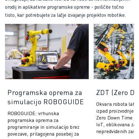
orodij in aplikativne programske opreme - poiščite točno
tisto, kar potrebujete za lažje izvajanje projektov robotike.
Programska oprema za
ZDT (Zero D
simulacijo ROBOGUIDE
Okvara robota lahko
izpad proizvodnje 
ROBOGUIDE: vrhunska
Zero Down Time je
programska oprema za
IoT, oblikovana za 
programiranje in simulacijo brez
nepredvidenih zasto
povezave, prilagojena posebej za
in izboljšanje delov