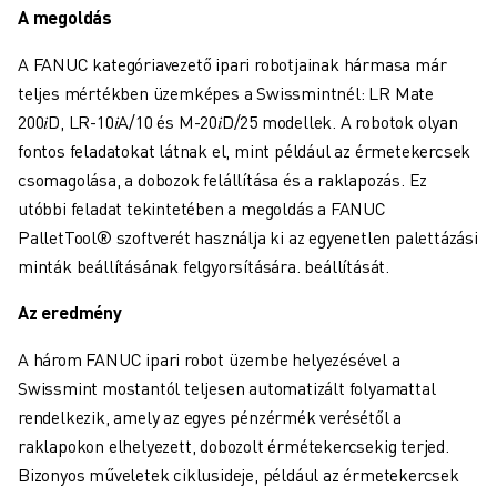
KÉPZÉS ÉS OKTATÁS
A megoldás
FANUC AKADÉMIA
A FANUC kategóriavezető ipari robotjainak hármasa már
MEGOLDÁSOK AZ IPAR SZÁMÁRA
teljes mértékben üzemképes a Swissmintnél: LR Mate
MEGOLDÁSOK AZ OKTATÁS SZÁMÁRA
200𝑖D, LR-10𝑖A/10 és M-20𝑖D/25 modellek. A robotok olyan
WORLDSKILLS & FIATAL TEHETSÉGEK
fontos feladatokat látnak el, mint például az érmetekercsek
OKTATÁSI RENDEZVÉNYEK
csomagolása, a dobozok felállítása és a raklapozás. Ez
HÍREK ÉS MÉDIA
utóbbi feladat tekintetében a megoldás a FANUC
HÍREK ÉS MÉDIA
PalletTool® szoftverét használja ki az egyenetlen palettázási
ESEMÉNYEK
minták beállításának felgyorsítására. beállítását.
OKTATÁSI RENDEZVÉNYEK
A FANUC-RÓL
Az eredmény
A FANUC-RÓL
A FANUC EURÓPÁBAN
A három FANUC ipari robot üzembe helyezésével a
TELEPHELYEINK
Swissmint mostantól teljesen automatizált folyamattal
FENNTARTHATÓSÁG
rendelkezik, amely az egyes pénzérmék verésétől a
KARRIER
raklapokon elhelyezett, dobozolt érmétekercsekig terjed.
ALAKÍTSA JÖVŐJÉT A FANUC-KAL
Bizonyos műveletek ciklusideje, például az érmetekercsek