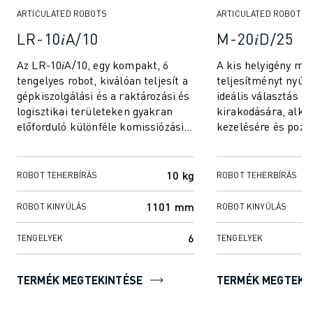
ARTICULATED ROBOTS
ARTICULATED ROBOTS
LR-10𝑖A/10
M-20𝑖D/25
Az LR-10𝑖A/10, egy kompakt, 6
A kis helyigény me
tengelyes robot, kiválóan teljesít a
teljesítményt nyújt
gépkiszolgálási és a raktározási és
ideális választás g
logisztikai területeken gyakran
kirakodására, alka
előforduló különféle komissiózási
kezelésére és pozi
feladatokban. Tökéletes hely...
zsúfolt gyártási kö
kiváló hozzá...
10 kg
ROBOT TEHERBÍRÁS
ROBOT TEHERBÍRÁS
1101 mm
ROBOT KINYÚLÁS
ROBOT KINYÚLÁS
6
TENGELYEK
TENGELYEK
TERMÉK MEGTEKINTÉSE
TERMÉK MEGTEKI