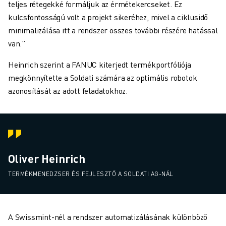
teljes rétegekké formáljuk az érmétekercseket. Ez
kulcsfontosságú volt a projekt sikeréhez, mivel a ciklusidő
minimalizálása itt a rendszer összes további részére hatással
van.”
Heinrich szerint a FANUC kiterjedt termékportfóliója
megkönnyítette a Soldati számára az optimális robotok
azonosítását az adott feladatokhoz.
Oliver Heinrich
TERMÉKMENEDZSER ÉS FEJLESZTŐ A SOLDATI AG-NÁL
A Swissmint-nél a rendszer automatizálásának különböző