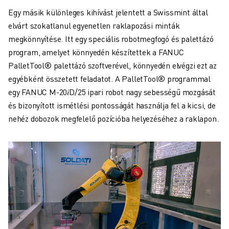
Egy másik különleges kihívást jelentett a Swissmint által
elvárt szokatlanul egyenetlen raklapozási minták
megkönnyítése. Itt egy speciális robotmegfogó és palettázó
program, amelyet könnyedén készítettek a FANUC
PalletTool® palettázó szoftverével, könnyedén elvégzi ezt az
egyébként összetett feladatot. A PalletTool® programmal
egy FANUC M-20𝑖D/25 ipari robot nagy sebességű mozgását
és bizonyított ismétlési pontosságát használja fel a kicsi, de
nehéz dobozok megfelelő pozícióba helyezéséhez a raklapon.