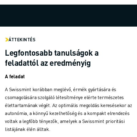
ANYAGMOZGATÁS
FESTÉS
PALETTÁZÁS
PONTHEGESZTÉS
VIZUÁLIS ELLENŐRZÉS
ÁTTEKINTÉS
HUZALOS EDM VÁGÁS
Legfontosabb tanulságok a
ESETTANULMÁNYOK
ÜGYFÉLSZOLGÁLAT
feladattól az eredményig
ÜGYFÉLSZOLGÁLAT
FANUC PLAN SZERVIZCSOMAGOK
A feladat
KARBANTARTÁSI SZOLGÁTATÁSOK
A Swissmint korábban meglévő, érmék gyártására és
TÁVOLI MŰSZAKI TÁMOGATÁS
csomagolására szolgáló létesítménye elérte természetes
PÓTALKATRÉSZEK
élettartamának végét. Az optimális megoldás keresésekor az
FELÚJÍTÁS
autonómia, a könnyű kezelhetőség és a kompakt elrendezés
DIGITÁLIS SZOLGÁLTATÁSI ESZKÖZÖK
voltak a legfőbb tényezők, amelyek a Swissmint prioritási
E-STORE
listájának élén álltak.
LETÖLTÉSI KÖZPONT " MYFANUC