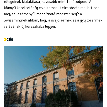
CSATLAKOZZON HOZZÁNK " KARRIER PORTÁL
rétegeinek kialakítása, kevesebb mint 1 másodperc. A
KAPCSOLAT
könnyű kezelhetőség és a kompakt elrendezés mellett ez a
KAPCSOLAT
nagy teljesítményű, megbízható rendszer segít a
TELEPHELYEK
Swissmintnek abban, hogy a svájci érmék és a gyűjtői érmék
IMPRESSZUM
verésének új korszakába lépjen.
CÉG