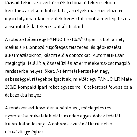
fázisait tekintve a vert érmék különálló tekercsekben
kerülnek az első robotcellába, amelyek már megelőzőleg
olyan folyamatokon mentek keresztül, mint a mérlegelés és
a nyomtatás (a tekercs külső oldalán).
A robotcellában egy FANUC LR-10𝑖A/10 ipari robot, amely
ideális a különböző függőleges felszedési és gépkezelési
alkalmazásokhoz, készíti elő a dobozokat. Automatikusan
megfogtja, felállítja, összefűzi és az érmetekercs-csomagoló
rendszerbe helyezi őket. Az érmetekercseket nagy
sebességgel rétegekbe igazítják, mielőtt egy FANUC LR Mate
200𝑖D kompakt ipari robot egyszerre 10 tekercset felvesz és a
dobozokba helyez.
A rendszer ezt követően a pántolási, mérlegelési és
nyomtatási műveletek előtt minden egyes doboz fedelét
külön-külön lezárja. A dobozok ezután átkerülnek a
címkézőegységhez.