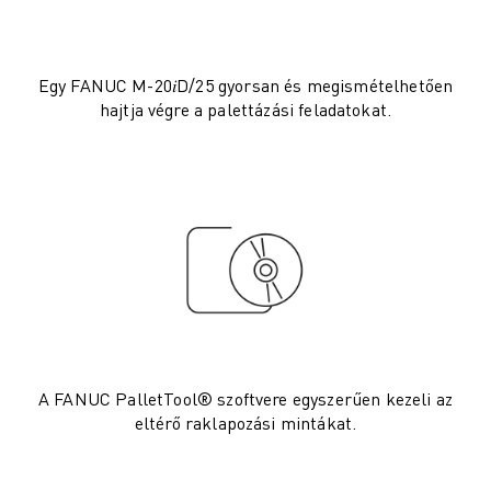
ELEKTROMOS JÁRMŰVEK
ELEKTRONIKA
ÉLELMISZER- ÉS ITALGYÁRTÁS
Egy FANUC M-20𝑖D/25 gyorsan és megismételhetően
ORVOSTECHNOLÓGIA
hajtja végre a palettázási feladatokat.
MŰANYAGOK
RAKTÁROZÁS, LOGISZTIKA, POSTA ÉS CSOMAGKÜLDÉS
ALKALMAZÁSOK
MINDEN ALKALMAZÁS
5 TENGELYES MEGMUNKÁLÁS
ÍVHEGESZTÉS
ÖSSZESZERELÉS
CNC KÖSZÖRÜLÉS
CNC MARÁS
CNC ESZTERGÁLÁS
A FANUC PalletTool® szoftvere egyszerűen kezeli az
NAGY SEBESSÉGŰ FÚRÁS ÉS MENETFÚRÁS
eltérő raklapozási mintákat.
FRÖCCSÖNTÉS
GÉPKISZOLGÁLÁS