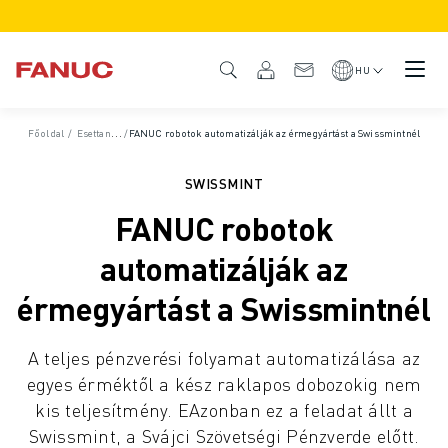
TERMÉKEK
TERMÉK ÁTTEKINTÉS
HU
CNC VEZÉRLÉSEK ÉS HAJTÁSOK
CNC KERESŐ
Főoldal
/
Esettanulmányok
/
FANUC robotok automatizálják az érmegyártást a Swissmintnél
CNC RENDSZEREK
HAJTÁSRENDSZEREK
SWISSMINT
I/O RENDSZEREK
FANUC robotok
CNC FUNKCIÓK/OPCIÓK
TESTRESZABÁS
automatizálják az
SZIMULÁCIÓ - DIGITÁLIS IKER MEGOLDÁSOK
érmegyártást a Swissmintnél
CNC FENNTARTHATÓSÁG
OKTATÁSI CNC TERMÉKEK
A teljes pénzverési folyamat automatizálása az
RETROFIT MEGOLDÁSOK
egyes érméktől a kész raklapos dobozokig nem
FEJLETTEBB CNC MODELLEK
kis teljesítmény. EAzonban ez a feladat állt a
ROBOTOK
Swissmint, a Svájci Szövetségi Pénzverde előtt.
ROBOTKERESŐ