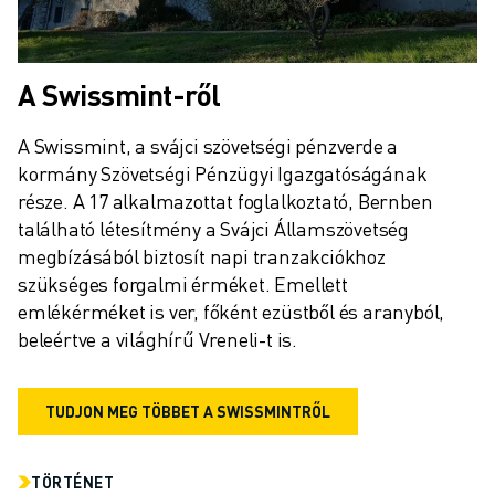
A Swissmint-ről
A Swissmint, a svájci szövetségi pénzverde a 
kormány Szövetségi Pénzügyi Igazgatóságának 
része. A 17 alkalmazottat foglalkoztató, Bernben 
található létesítmény a Svájci Államszövetség 
megbízásából biztosít napi tranzakciókhoz 
szükséges forgalmi érméket. Emellett 
emlékérméket is ver, főként ezüstből és aranyból, 
beleértve a világhírű Vreneli-t is.
TUDJON MEG TÖBBET A SWISSMINTRŐL
TÖRTÉNET