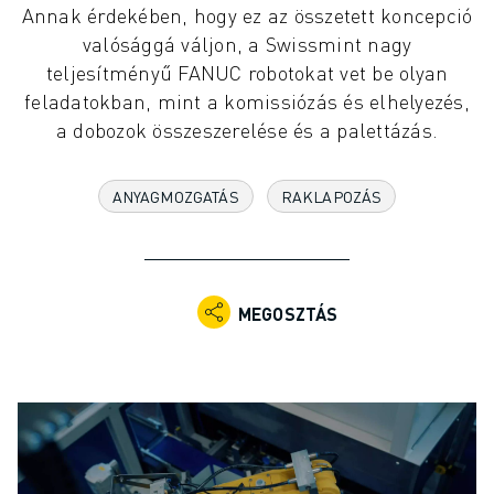
Annak érdekében, hogy ez az összetett koncepció
IPARI ROBOTOK
valósággá váljon, a Swissmint nagy
KOLLABORATÍV ROBOTOK
teljesítményű FANUC robotokat vet be olyan
ROBOTSOROZATOK
feladatokban, mint a komissiózás és elhelyezés,
ROBOT VEZÉRLŐK
a dobozok összeszerelése és a palettázás.
ROBOTTARTOZÉKOK
ROBOT SZOFTVEREK
SZIMULÁCIÓS SZOFTVER
ANYAGMOZGATÁS
RAKLAPOZÁS
OKTATÁSI ROBOTIKAI TERMÉKEK
ROBOTOS AUTOMATIZÁLÁS
ÍVHEGESZTŐ ROBOTOK
CSUKLÓS ROBOTOK
MEGOSZTÁS
ARC MATE SOROZAT
M-900 SOROZAT
DELTA ROBOTOK
ÉLELMISZERIPARI- ÉS TISZTATERES ROBOTOK
FESTŐROBOTOK
PALETTÁZÓ ROBOTOK