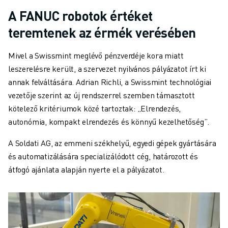
A FANUC robotok értéket
teremtenek az érmék verésében
Mivel a Swissmint meglévő pénzverdéje kora miatt
leszerelésre került, a szervezet nyilvános pályázatot írt ki
annak felváltására. Adrian Richli, a Swissmint technológiai
vezetője szerint az új rendszerrel szemben támasztott
kötelező kritériumok közé tartoztak: „Elrendezés,
autonómia, kompakt elrendezés és könnyű kezelhetőség”.
A Soldati AG, az emmeni székhelyű, egyedi gépek gyártására
és automatizálására specializálódott cég, határozott és
átfogó ajánlata alapján nyerte el a pályázatot.