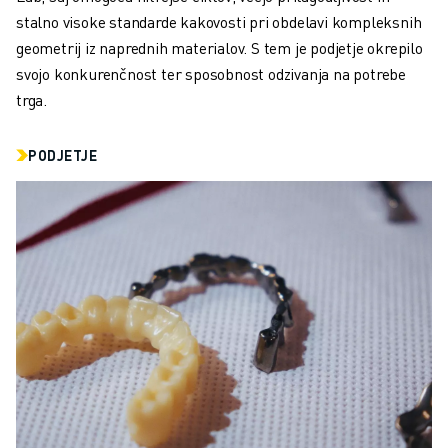
PRIDRUŽITE SE NAM » KARIERNI PORTAL
stalno visoke standarde kakovosti pri obdelavi kompleksnih
KONTAKT
geometrij iz naprednih materialov. S tem je podjetje okrepilo
LOKACIJE
svojo konkurenčnost ter sposobnost odzivanja na potrebe
ODTIS
trga.
PODJETJE