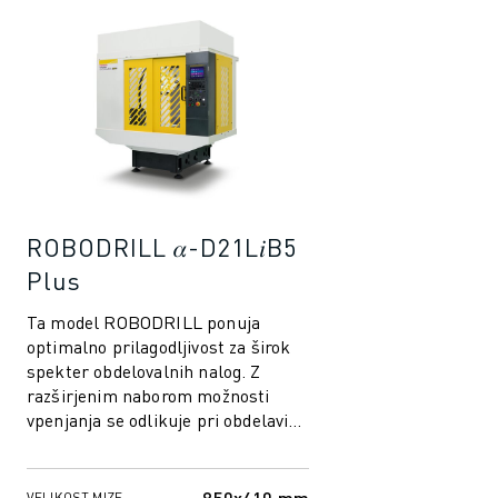
ROBODRILL 𝛼-D21L𝑖B5
Plus
Ta model ROBODRILL ponuja
optimalno prilagodljivost za širok
spekter obdelovalnih nalog. Z
razširjenim naborom možnosti
vpenjanja se odlikuje pri obdelavi
večjih komponent, zato je idealen
za panog...
850x410 mm
VELIKOST MIZE