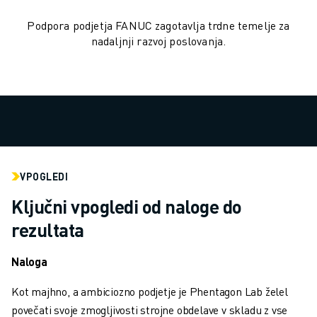
RAVNANJE Z MATERIALOM
Podpora podjetja FANUC zagotavlja trdne temelje za
BARVANJE
nadaljnji razvoj poslovanja.
PALETIRANJE
TOČKOVNO VARJENJE
PREGLED VIDA
REZANJE ŽICE EDM
ŠTUDIJE PRIMEROV
STORITVE ZA STRANKE
SKRB ZA STRANKE
NAČRTI DRUŽBE FANUC
VPOGLEDI
PODROČJE IN VZDRŽEVANJE
Ključni vpogledi od naloge do
TEHNIČNA PODPORA NA DALJAVO
rezultata
REZERVNI DELI
PONOVNA IZDELAVA
Naloga
ORODJA ZA DIGITALNE STORITVE
E-TRGOVINA
Kot majhno, a ambiciozno podjetje je Phentagon Lab želel
CENTER ZA PRENOS » MYFANUC
povečati svoje zmogljivosti strojne obdelave v skladu z vse