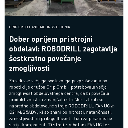
GRIP GMBH HANDHABUNGSTECHNIK
Dober oprijem pri strojni
obdelavi: ROBODRILL zagotavlja
šestkratno povečanje
zmogljivosti
Zaradi vse večjega svetovnega povpraševanja po 
robotiki je družba Grip GmbH potrebovala večjo 
zmogljivost obdelovalnega centra, da bi povečala 
produktivnost in zmanjšala stroške. Izbrali so 
napredne obdelovalne stroje ROBODRILL FANUC 𝛼-
D21M𝑖B5ADV, ki so znani po hitrosti, natančnosti, 
zanesljivosti in prilagodljivosti, tudi za posamezne 
serije komponent. Ti stroji z robotom FANUC ter 