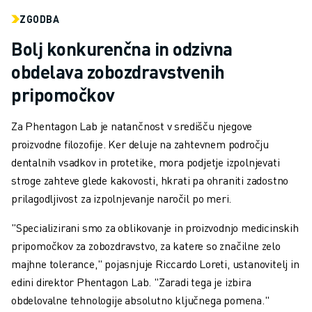
ZGODBA
Bolj konkurenčna in odzivna
obdelava zobozdravstvenih
pripomočkov
Za Phentagon Lab je natančnost v središču njegove
proizvodne filozofije. Ker deluje na zahtevnem področju
dentalnih vsadkov in protetike, mora podjetje izpolnjevati
stroge zahteve glede kakovosti, hkrati pa ohraniti zadostno
prilagodljivost
za izpolnjevanje naročil po meri.
"Specializirani smo za oblikovanje in proizvodnjo medicinskih
pripomočkov za zobozdravstvo, za katere so značilne zelo
majhne tolerance," pojasnjuje Riccardo Loreti, ustanovitelj in
edini direktor Phentagon Lab. "
Zaradi tega je izbira
obdelovalne tehnologije absolutno ključnega pomena.
"