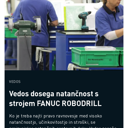
VEDOS
Vedos dosega natančnost s
strojem FANUC ROBODRILL
Ko je treba najti pravo ravnovesje med visoko 
natančnostjo, učinkovitostjo in stroški, se 