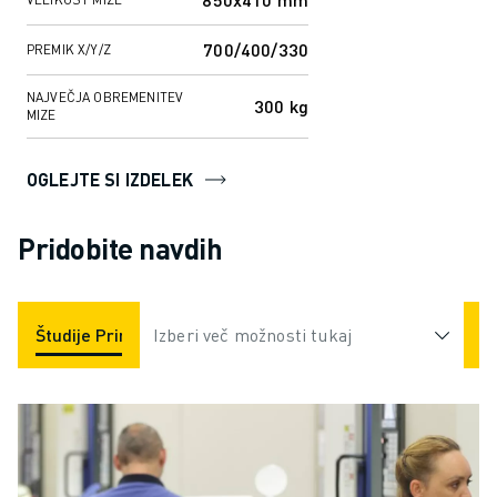
700/400/330
PREMIK X/Y/Z
NAJVEČJA OBREMENITEV
300 kg
MIZE
OGLEJTE SI IZDELEK
Pridobite navdih
Študije Primerov
Izberi več možnosti tukaj
Aplikacije
Industrije