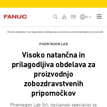
IZDELKI
PREGLED IZDELKA
SL
CNC IN POGONI
ISKALNIK CNC
Domov
/
Visoko natančna in prilagodljiva obdelava za proizvodnjo zobozdravstvenih pripomočkov
/
Študije primerov
SISTEMI CNC
POGONI
PHENTAGON LAB
SISTEM I/O
Visoko natančna in
FUNKCIJE/MOŽNOSTI CNC
PRILAGODITEV
prilagodljiva obdelava za
SIMULACIJA - REŠITVE DIGITALNIH DVOJČKOV
proizvodnjo
TRAJNOSTNI RAZVOJ CNC
IZOBRAŽEVALNI IZDELKI CNC
zobozdravstvenih
REŠITVE ZA PRENOVO
pripomočkov
NAPREDNI MODELI CNC
ROBOTI
ISKALNIK ROBOTOV
Phentagon Lab Srl, italijanski specialist za