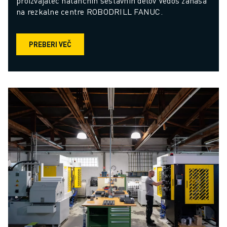
proizvajalec natančnih sestavnih delov Vedos zanaša 
na rezkalne centre ROBODRILL FANUC.
PREBERI VEČ