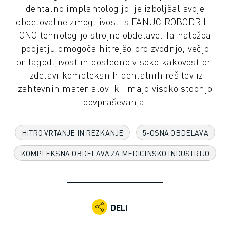
INDUSTRIJSKI ROBOTI
dentalno implantologijo, je izboljšal svoje
SODELUJOČI ROBOTI
obdelovalne zmogljivosti s FANUC ROBODRILL
NABOR ROBOTOV
CNC tehnologijo strojne obdelave. Ta naložba
KRMILNIKI ROBOTOV
podjetju omogoča hitrejšo proizvodnjo, večjo
DODATKI ZA ROBOTE
prilagodljivost in dosledno visoko kakovost pri
PROGRAMSKA OPREMA ROBOTOV
izdelavi kompleksnih dentalnih rešitev iz
PROGRAMSKA OPREMA ZA SIMULACIJO
zahtevnih materialov, ki imajo visoko stopnjo
IZDELKI ZA IZOBRAŽEVALNO ROBOTIKO
povpraševanja.
AVTOMATIZACIJA ROBOTOV
ROBOTI ZA OBLOČNO VARJENJE
HITRO VRTANJE IN REZKANJE
5-OSNA OBDELAVA
ČLENKASTI ROBOTI
SERIJA ARC MATE
KOMPLEKSNA OBDELAVA ZA MEDICINSKO INDUSTRIJO
SERIJA M-900
ROBOTI DELTA
ROBOTI ZA HRANO IN ČISTE PROSTORE
ROBOTI ZA BARVANJE
DELI
ROBOTI ZA PALETIRANJE