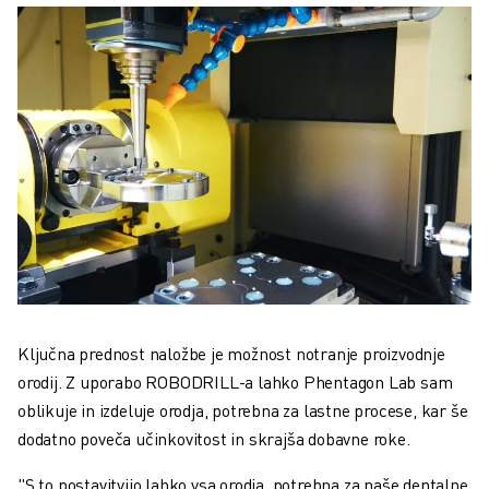
Ključna prednost naložbe je možnost notranje proizvodnje
orodij. Z uporabo ROBODRILL-a lahko Phentagon Lab sam
oblikuje in izdeluje orodja, potrebna za lastne procese, kar še
dodatno poveča učinkovitost in skrajša dobavne roke.
"S to postavitvijo lahko vsa orodja, potrebna za naše dentalne