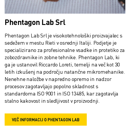
Phentagon Lab Srl
Phentagon Lab Srl je visokotehnološki proizvajalec s 
sedežem v mestu Rieti v osrednji Italiji. Podjetje je 
specializirano za profesionalne vsadke in protetiko za 
zobozdravnike in zobne tehnike. Phentagon Lab, ki 
ga je ustanovil Riccardo Loreti, temelji na več kot 30 
letih izkušenj na področju natančne mikromehanike. 
Nenehne naložbe v napredno opremo in nadzor 
procesov zagotavljajo popolno skladnost s 
standardoma ISO 9001 in ISO 13485, kar zagotavlja 
stalno kakovost in sledljivost v proizvodnji.
VEČ INFORMACIJ O PHENTAGON LAB