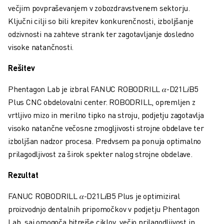
USPOSABLJANJE IN IZOBRAŽEVANJE
večjim povpraševanjem v zobozdravstvenem sektorju.
FANUC AKADEMIJA
Ključni cilji so bili krepitev konkurenčnosti, izboljšanje
REŠITVE ZA INDUSTRIJE
odzivnosti na zahteve strank ter zagotavljanje dosledno
REŠITVE ZA IZOBRAŽEVANJE
visoke natančnosti.
WORLDSKILLS & YOUNG TALENTS
Rešitev
IZOBRAŽEVALNI DOGODKI
NOVICE IN MEDIJI
Phentagon Lab je izbral FANUC ROBODRILL
𝛼
-D21L
𝑖
B5
NOVICE IN MEDIJI
Plus CNC obdelovalni center. ROBODRILL, opremljen z
DOGODKI
vrtljivo mizo in merilno tipko na stroju, podjetju zagotavlja
IZOBRAŽEVALNI DOGODKI
visoko natančne večosne zmogljivosti strojne obdelave ter
O DRUŽBI FANUC
izboljšan nadzor procesa. Predvsem pa ponuja optimalno
O DRUŽBI FANUC
prilagodljivost za širok spekter nalog strojne obdelave.
FANUC V EVROPI
NAŠE LOKACIJE
Rezultat
TRAJNOSTNI RAZVOJ
FANUC ROBODRILL
𝛼
-D21L
𝑖
B5 Plus je optimiziral
KARIERA
proizvodnjo dentalnih pripomočkov v podjetju Phentagon
OBLIKUJTE SVOJO PRIHODNOST S PODJETJEM FANUC
Lab, saj omogoča hitrejše ciklov, večjo prilagodljivost in