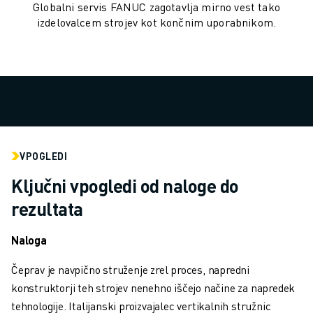
Globalni servis FANUC zagotavlja mirno vest tako
RAVNANJE Z MATERIALOM
izdelovalcem strojev kot končnim uporabnikom.
BARVANJE
PALETIRANJE
TOČKOVNO VARJENJE
PREGLED VIDA
REZANJE ŽICE EDM
ŠTUDIJE PRIMEROV
STORITVE ZA STRANKE
SKRB ZA STRANKE
VPOGLEDI
NAČRTI DRUŽBE FANUC
Ključni vpogledi od naloge do
PODROČJE IN VZDRŽEVANJE
rezultata
TEHNIČNA PODPORA NA DALJAVO
REZERVNI DELI
Naloga
PONOVNA IZDELAVA
ORODJA ZA DIGITALNE STORITVE
Čeprav je navpično struženje zrel proces, napredni
E-TRGOVINA
konstruktorji teh strojev nenehno iščejo načine za napredek
CENTER ZA PRENOS » MYFANUC
tehnologije. Italijanski proizvajalec vertikalnih stružnic