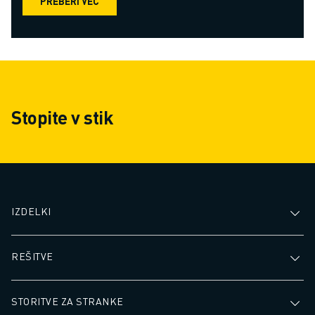
PREBERI VEČ
Stopite v stik
IZDELKI
REŠITVE
STORITVE ZA STRANKE