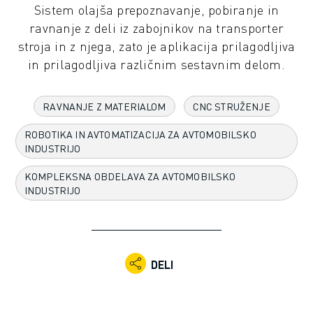
Sistem olajša prepoznavanje, pobiranje in
INDUSTRIJSKI ROBOTI
ravnanje z deli iz zabojnikov na transporter
SODELUJOČI ROBOTI
stroja in z njega, zato je aplikacija prilagodljiva
NABOR ROBOTOV
in prilagodljiva različnim sestavnim delom.
KRMILNIKI ROBOTOV
DODATKI ZA ROBOTE
PROGRAMSKA OPREMA ROBOTOV
RAVNANJE Z MATERIALOM
CNC STRUŽENJE
PROGRAMSKA OPREMA ZA SIMULACIJO
ROBOTIKA IN AVTOMATIZACIJA ZA AVTOMOBILSKO
IZDELKI ZA IZOBRAŽEVALNO ROBOTIKO
INDUSTRIJO
AVTOMATIZACIJA ROBOTOV
ROBOTI ZA OBLOČNO VARJENJE
KOMPLEKSNA OBDELAVA ZA AVTOMOBILSKO
ČLENKASTI ROBOTI
INDUSTRIJO
SERIJA ARC MATE
SERIJA M-900
ROBOTI DELTA
ROBOTI ZA HRANO IN ČISTE PROSTORE
DELI
ROBOTI ZA BARVANJE
ROBOTI ZA PALETIRANJE