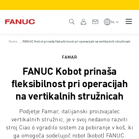
IZDELKI
PREGLED IZDELKA
SL
CNC IN POGONI
ISKALNIK CNC
D
omov
/
/
Študije primerov
FANUC Kobot prinaša fleksibilnost pri operacijah na vertikalnih stružnicah
SISTEMI CNC
POGONI
FAMAR
SISTEM I/O
FANUC Kobot prinaša
FUNKCIJE/MOŽNOSTI CNC
PRILAGODITEV
fleksibilnost pri operacijah
SIMULACIJA - REŠITVE DIGITALNIH DVOJČKOV
na vertikalnih stružnicah
TRAJNOSTNI RAZVOJ CNC
IZOBRAŽEVALNI IZDELKI CNC
Podjetje Famar, italijanski proizvajalec
REŠITVE ZA PRENOVO
vertikalnih stružnic, je v svoj nedavno razviti
NAPREDNI MODELI CNC
stroj Ciao 6 vgradilo sistem za pobiranje v koš, ki
ROBOTI
ga omogoča sodelujoč robot (kobot) FANUC.
ISKALNIK ROBOTOV