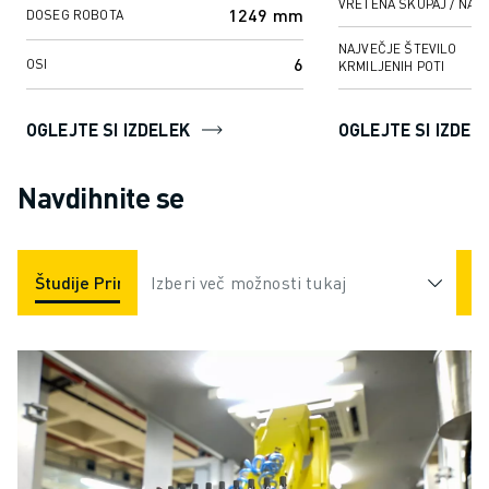
VRETENA SKUPAJ / NA P
1249 mm
DOSEG ROBOTA
NAJVEČJE ŠTEVILO
6
OSI
KRMILJENIH POTI
OGLEJTE SI IZDELEK
OGLEJTE SI IZDEL
Navdihnite se
Študije Primerov
Izberi več možnosti tukaj
Aplikacije
Industrije