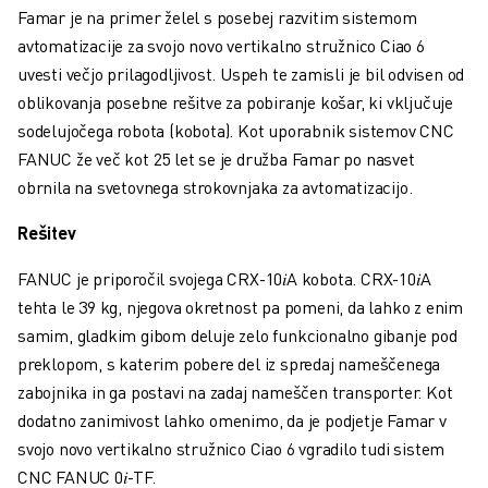
USPOSABLJANJE IN IZOBRAŽEVANJE
Famar je na primer želel s posebej razvitim sistemom
FANUC AKADEMIJA
avtomatizacije za svojo novo vertikalno stružnico Ciao 6
REŠITVE ZA INDUSTRIJE
uvesti večjo prilagodljivost. Uspeh te zamisli je bil odvisen od
REŠITVE ZA IZOBRAŽEVANJE
oblikovanja posebne rešitve za pobiranje košar, ki vključuje
WORLDSKILLS & YOUNG TALENTS
sodelujočega robota (kobota). Kot uporabnik sistemov CNC
IZOBRAŽEVALNI DOGODKI
FANUC že več kot 25 let se je družba Famar po nasvet
NOVICE IN MEDIJI
obrnila na svetovnega strokovnjaka za avtomatizacijo.
NOVICE IN MEDIJI
Rešitev
DOGODKI
IZOBRAŽEVALNI DOGODKI
FANUC je priporočil svojega CRX-10𝑖A kobota. CRX-10𝑖A
O DRUŽBI FANUC
tehta le 39 kg, njegova okretnost pa pomeni, da lahko z enim
O DRUŽBI FANUC
samim, gladkim gibom deluje zelo funkcionalno gibanje pod
FANUC V EVROPI
preklopom, s katerim pobere del iz spredaj nameščenega
NAŠE LOKACIJE
zabojnika in ga postavi na zadaj nameščen transporter. Kot
TRAJNOSTNI RAZVOJ
dodatno zanimivost lahko omenimo, da je podjetje Famar v
KARIERA
svojo novo vertikalno stružnico Ciao 6 vgradilo tudi sistem
OBLIKUJTE SVOJO PRIHODNOST S PODJETJEM FANUC
CNC FANUC 0𝑖-TF.