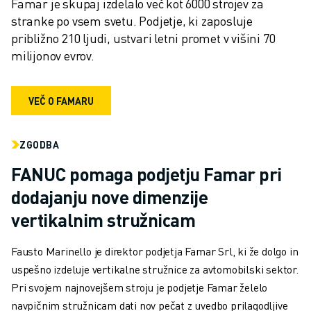
Famar je skupaj izdelalo več kot 6000 strojev za 
stranke po vsem svetu. Podjetje, ki zaposluje 
približno 210 ljudi, ustvari letni promet v višini 70 
milijonov evrov.
VEČ O FAMARU
ZGODBA
FANUC pomaga podjetju Famar pri
dodajanju nove dimenzije
vertikalnim stružnicam
Fausto Marinello je direktor podjetja Famar Srl, ki že dolgo in
uspešno izdeluje vertikalne stružnice za avtomobilski sektor.
Pri svojem najnovejšem stroju je podjetje Famar želelo
navpičnim stružnicam dati nov pečat z uvedbo prilagodljive