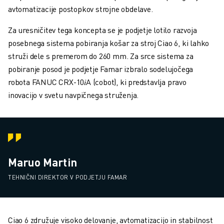
avtomatizacije postopkov strojne obdelave.
Za uresničitev tega koncepta se je podjetje lotilo razvoja
posebnega sistema pobiranja košar za stroj Ciao 6, ki lahko
struži dele s premerom do 260 mm. Za srce sistema za
pobiranje posod je podjetje Famar izbralo sodelujočega
robota FANUC CRX-10𝑖A (cobot), ki predstavlja pravo
inovacijo v svetu navpičnega struženja.
Maruo Martin
TEHNIČNI DIREKTOR V PODJETJU FAMAR
Ciao 6 združuje visoko delovanje, avtomatizacijo in stabilnost