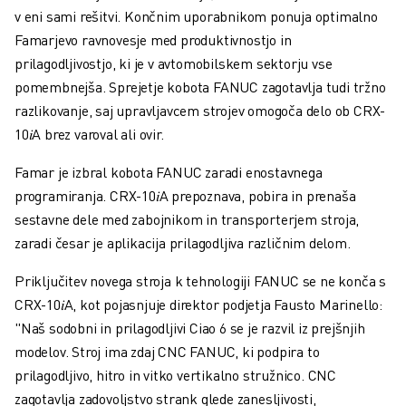
v eni sami rešitvi. Končnim uporabnikom ponuja optimalno
Famarjevo ravnovesje med produktivnostjo in
prilagodljivostjo, ki je v avtomobilskem sektorju vse
pomembnejša. Sprejetje kobota FANUC zagotavlja tudi tržno
razlikovanje, saj upravljavcem strojev omogoča delo ob CRX-
10𝑖A brez varoval ali ovir.
Famar je izbral kobota FANUC zaradi enostavnega
programiranja. CRX-10𝑖A prepoznava, pobira in prenaša
sestavne dele med zabojnikom in transporterjem stroja,
zaradi česar je aplikacija prilagodljiva različnim delom.
Priključitev novega stroja k tehnologiji FANUC se ne konča s
CRX-10𝑖A, kot pojasnjuje direktor podjetja Fausto Marinello:
"Naš sodobni in prilagodljivi Ciao 6 se je razvil iz prejšnjih
modelov. Stroj ima zdaj CNC FANUC, ki podpira to
prilagodljivo, hitro in vitko vertikalno stružnico. CNC
zagotavlja zadovoljstvo strank glede zanesljivosti,