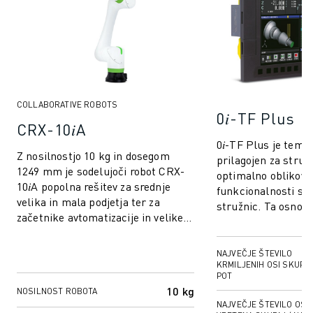
COLLABORATIVE ROBOTS
0𝑖-TF Plus
CRX-10𝑖A
0𝑖-TF Plus je teme
Z nosilnostjo 10 kg in dosegom
prilagojen za struže
1249 mm je sodelujoči robot CRX-
optimalno oblikovan
10𝑖A popolna rešitev za srednje
funkcionalnosti st
velika in mala podjetja ter za
stružnic. Ta osnovni
začetnike avtomatizacije in velike
sistem ponuja prilag
korporacije. Serija CRX ponuja
progr...
NAJVEČJE ŠTEVILO
KRMILJENIH OSI SKUPA
POT
10 kg
NOSILNOST ROBOTA
NAJVEČJE ŠTEVILO OSI