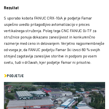
PRIDRUŽITE SE NAM » KARIERNI PORTAL
KONTAKT
Rezultat
LOKACIJE
S uporabo kobota FANUC
CRX-10𝑖A je podjetje Famar
ODTIS
uspešno uvedlo prilagodljivo avtomatizacijo v proces
vertikalnega struženja. Poleg tega CNC FANUC 0𝑖-TF za
stružnice ponuja dokazano zanesljivost in konkurenčno
razmerje med ceno in delovanjem. Verjetno najpomembnejše
od vsega je, da FANUC podjetju Famar (ki izvozi 80 % svojih
strojev) zagotavlja zanesljive storitve in podporo po vsem
svetu, tudi v državah, kjer podjetje Famar ni prisotno.
PODJETJE