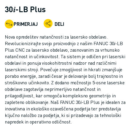
INDUSTRIJSKI ROBOTI
30𝑖-LB Plus
SODELUJOČI ROBOTI
NABOR ROBOTOV
PRIMERJAJ
DELI
KRMILNIKI ROBOTOV
DODATKI ZA ROBOTE
Nova opredelitev natančnosti za lasersko obdelavo.
PROGRAMSKA OPREMA ROBOTOV
Revolucionizirajte svojo proizvodnjo z našim FANUC 30𝑖-LB
Plus CNC za lasersko obdelavo, zasnovanim za vrhunsko
PROGRAMSKA OPREMA ZA SIMULACIJO
natančnost in učinkovitost. Ta sistem je odličen pri laserski
IZDELKI ZA IZOBRAŽEVALNO ROBOTIKO
obdelavi in ponuja visokohitrostni nadzor nad različnimi
AVTOMATIZACIJA ROBOTOV
laserskimi stroji. Povečuje zmogljivost in hkrati zmanjšuje
ROBOTI ZA OBLOČNO VARJENJE
porabo energije, zaradi česar je delovanje bolj trajnostno in
ČLENKASTI ROBOTI
stroškovno učinkovito. Z dodano možnostjo 5-osne laserske
SERIJA ARC MATE
obdelave zagotavlja neprimerljivo natančnost in
prilagodljivost, kar omogoča kompleksno geometrijo in
SERIJA M-900
zapleteno oblikovanje. Naš FANUC 30𝑖-LB Plus je idealen za
ROBOTI DELTA
inovativna in ekološko ozaveščena podjetja ter predstavlja
ROBOTI ZA HRANO IN ČISTE PROSTORE
ključno naložbo za podjetja, ki si prizadevajo za tehnološki
ROBOTI ZA BARVANJE
napredek in operativno odličnost.
ROBOTI ZA PALETIRANJE