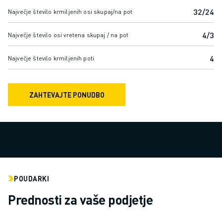
ROBOTI SCARA
32/24
Največje število krmiljenih osi skupaj/na pot
KOMPAKTNI OBDELOVALNI CENTRI CNC
ISKALNIK ROBODRILL
4/3
Največje število osi vretena skupaj / na pot
ROBODRILL KOMPAKTNI OBDELOVALNI CENTRI CNC
STROJNA OPREMA ROBODRILL
4
Največje število krmiljenih poti
PROGRAMSKA OPREMA ROBODRILL
PREVENTIVNO VZDRŽEVANJE ROBODRILL
TRAJNOSTNI RAZVOJ ROBODRILL
ZAHTEVAJTE PONUDBO
ROBODRILL ROBOTSKI PAKET
IZOBRAŽEVALNI PAKET ROBODRILL
ELEKTRIČNI STROJI ZA BRIZGANJE
ISKALNIK ROBOSHOT
ELEKTRIČNI STROJI ZA BRIZGANJE ROBOSHOT
STROJNA OPREMA ROBOSHOT
POUDARKI
PROGRAMSKA OPREMA ROBOSHOT
Prednosti za vaše podjetje
ROBOSHOT TRAJNOSTNI RAZVOJ
ROBOSHOT ROBOTSKI PAKET