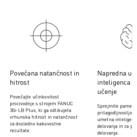
PREVENTIVNO VZDRŽEVANJE ROBOSHOT
SKUPNI STROŠKI LASTNIŠTVA ROBOSHOT-A
STROJI ZA ŽIČNO EROZIJO EDM
ROBOCUT STROJI ZA ŽIČNO EROZIJO EDM
STROJNA OPREMA ROBOCUT
PROGRAMSKA OPREMA ROBOCUT
PREVENTIVNO VZDRŽEVANJE ROBOCUT
TRAJNOSTNI RAZVOJ ROBOCUT
REŠITVE IIOT
Povečana natančnost in
Napredna um
REŠITVE ZA PAMETNE TOVARNE
PAMETNE TOVARNIŠKE REŠITVE ZA POVEČANJE UČINKOVITOSTI PRO
hitrost
inteligenca i
REGISTRACIJA IZDELKA » FANUC PORTAL
učenje
ŠTUDIJE PRIMEROV
Povečajte učinkovitost
proizvodnje s strojem FANUC
REŠITVE
Sprejmite pametno
30𝑖-LB Plus, ki ga odlikujeta
INDUSTRIJE
prilagodljivostjo, 
vrhunska hitrost in natančnost
umetna inteligenc
VSE PANOGE
za dosledno kakovostne
delovanja in za po
LETALSKA INDUSTRIJA
rezultate.
delovanja.
AVTOMOBILSKA INDUSTRIJA