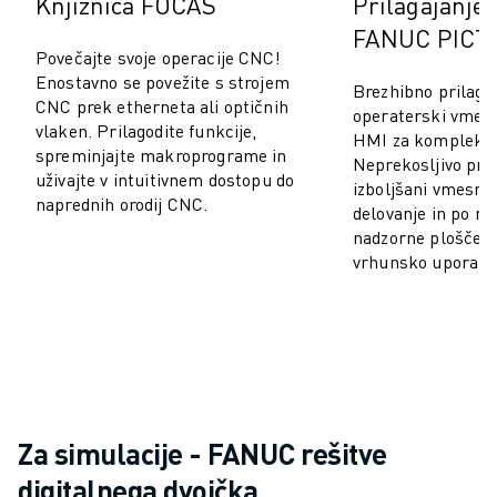
Knjižnica FOCAS
Prilagajanje 
RAVNANJE Z MATERIALOM
FANUC PICT
BARVANJE
Povečajte svoje operacije CNC!
PALETIRANJE
Enostavno se povežite s strojem
Brezhibno prilago
TOČKOVNO VARJENJE
CNC prek etherneta ali optičnih
operaterski vmesn
vlaken. Prilagodite funkcije,
PREGLED VIDA
HMI za kompleksn
spreminjajte makroprograme in
REZANJE ŽICE EDM
Neprekosljivo pril
uživajte v intuitivnem dostopu do
izboljšani vmesni
ŠTUDIJE PRIMEROV
naprednih orodij CNC.
delovanje in po me
STORITVE ZA STRANKE
nadzorne plošče z
SKRB ZA STRANKE
vrhunsko uporabni
NAČRTI DRUŽBE FANUC
PODROČJE IN VZDRŽEVANJE
TEHNIČNA PODPORA NA DALJAVO
REZERVNI DELI
PONOVNA IZDELAVA
ORODJA ZA DIGITALNE STORITVE
Za simulacije - FANUC rešitve
E-TRGOVINA
CENTER ZA PRENOS » MYFANUC
digitalnega dvojčka