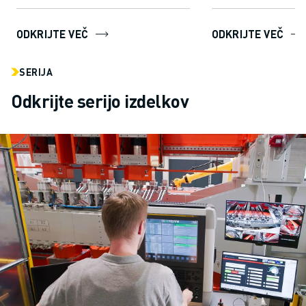
PRIDRUŽITE SE NAM » KARIERNI PORTAL
KONTAKT
ODKRIJTE VEČ
ODKRIJTE VEČ
LOKACIJE
ODTIS
SERIJA
Odkrijte serijo izdelkov