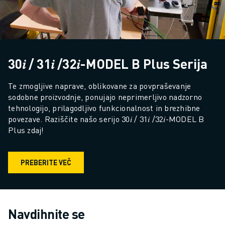
30𝑖 / 31𝑖 /32𝑖-MODEL B Plus Serija
Te zmogljive naprave, oblikovane za povpraševanje 
sodobne proizvodnje, ponujajo neprimerljivo nadzorno 
tehnologijo, prilagodljivo funkcionalnost in brezhibne 
povezave. Raziščite našo serijo 30𝑖 / 31𝑖 /32𝑖-MODEL B 
Plus zdaj!
PREBERITE VEČ
Navdihnite se