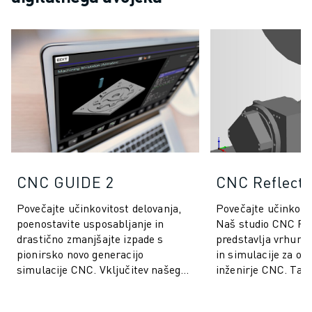
USPOSABLJANJE IN IZOBRAŽEVANJE
FANUC AKADEMIJA
REŠITVE ZA INDUSTRIJE
REŠITVE ZA IZOBRAŽEVANJE
WORLDSKILLS & YOUNG TALENTS
IZOBRAŽEVALNI DOGODKI
NOVICE IN MEDIJI
NOVICE IN MEDIJI
DOGODKI
IZOBRAŽEVALNI DOGODKI
CNC GUIDE 2
CNC Reflecti
O DRUŽBI FANUC
O DRUŽBI FANUC
Povečajte učinkovitost delovanja,
Povečajte učinkovit
poenostavite usposabljanje in
Naš studio CNC Ref
FANUC V EVROPI
drastično zmanjšajte izpade s
predstavlja vrhune
NAŠE LOKACIJE
pionirsko novo generacijo
in simulacije za ope
TRAJNOSTNI RAZVOJ
simulacije CNC. Vključitev našega
inženirje CNC. Ta ap
KARIERA
programa CNC GUIDE 2 v vaš
temelji na oknih, je
OBLIKUJTE SVOJO PRIHODNOST S PODJETJEM FANUC
proizvodni ek...