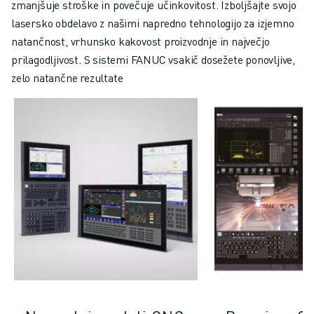
PRIDRUŽITE SE NAM » KARIERNI PORTAL
zmanjšuje stroške in povečuje učinkovitost. Izboljšajte svojo
KONTAKT
lasersko obdelavo z našimi napredno tehnologijo za izjemno
LOKACIJE
natančnost, vrhunsko kakovost proizvodnje in največjo
ODTIS
prilagodljivost. S sistemi FANUC vsakič dosežete ponovljive,
zelo natančne rezultate