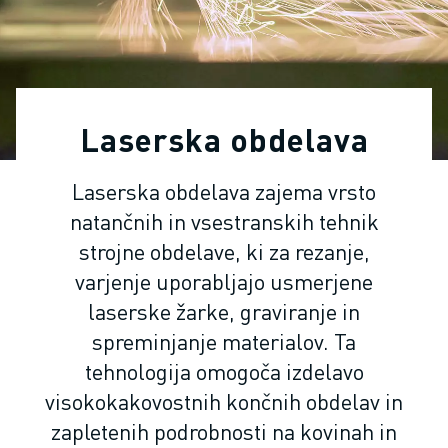
INDUSTRIJSKI ROBOTI
SODELUJOČI ROBOTI
NABOR ROBOTOV
KRMILNIKI ROBOTOV
DODATKI ZA ROBOTE
Laserska obdelava
PROGRAMSKA OPREMA ROBOTOV
PROGRAMSKA OPREMA ZA SIMULACIJO
Laserska obdelava zajema vrsto
IZDELKI ZA IZOBRAŽEVALNO ROBOTIKO
natančnih in vsestranskih tehnik
AVTOMATIZACIJA ROBOTOV
ROBOTI ZA OBLOČNO VARJENJE
strojne obdelave, ki za rezanje,
ČLENKASTI ROBOTI
varjenje uporabljajo usmerjene
SERIJA ARC MATE
laserske žarke, graviranje in
SERIJA M-900
spreminjanje materialov. Ta
ROBOTI DELTA
tehnologija omogoča izdelavo
ROBOTI ZA HRANO IN ČISTE PROSTORE
visokokakovostnih končnih obdelav in
ROBOTI ZA BARVANJE
zapletenih podrobnosti na kovinah in
ROBOTI ZA PALETIRANJE