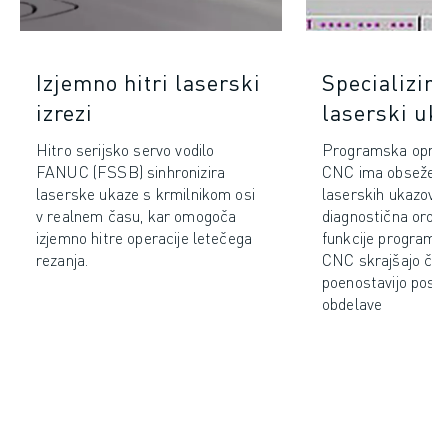
Izjemno hitri laserski
Specializira
izrezi
laserski uk
Hitro serijsko servo vodilo
Programska opr
FANUC (FSSB) sinhronizira
CNC ima obsežen 
laserske ukaze s krmilnikom osi
laserskih ukazov in
v realnem času, kar omogoča
diagnostična orodj
izjemno hitre operacije letečega
funkcije program
rezanja.
CNC skrajšajo čas 
poenostavijo post
obdelave