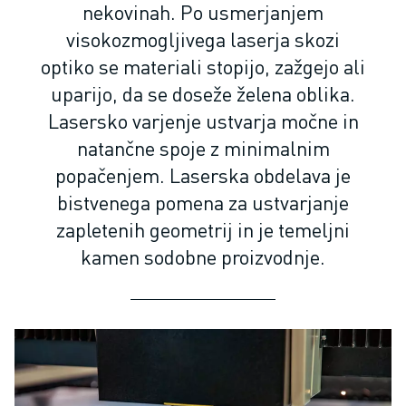
ROBOTI SCARA
nekovinah. Po usmerjanjem
KOMPAKTNI OBDELOVALNI CENTRI CNC
visokozmogljivega laserja skozi
ISKALNIK ROBODRILL
optiko se materiali stopijo, zažgejo ali
ROBODRILL KOMPAKTNI OBDELOVALNI CENTRI CNC
uparijo, da se doseže želena oblika.
STROJNA OPREMA ROBODRILL
Lasersko varjenje ustvarja močne in
PROGRAMSKA OPREMA ROBODRILL
natančne spoje z minimalnim
PREVENTIVNO VZDRŽEVANJE ROBODRILL
TRAJNOSTNI RAZVOJ ROBODRILL
popačenjem. Laserska obdelava je
ROBODRILL ROBOTSKI PAKET
bistvenega pomena za ustvarjanje
IZOBRAŽEVALNI PAKET ROBODRILL
zapletenih geometrij in je temeljni
ELEKTRIČNI STROJI ZA BRIZGANJE
kamen sodobne proizvodnje.
ISKALNIK ROBOSHOT
ELEKTRIČNI STROJI ZA BRIZGANJE ROBOSHOT
STROJNA OPREMA ROBOSHOT
PROGRAMSKA OPREMA ROBOSHOT
ROBOSHOT TRAJNOSTNI RAZVOJ
ROBOSHOT ROBOTSKI PAKET