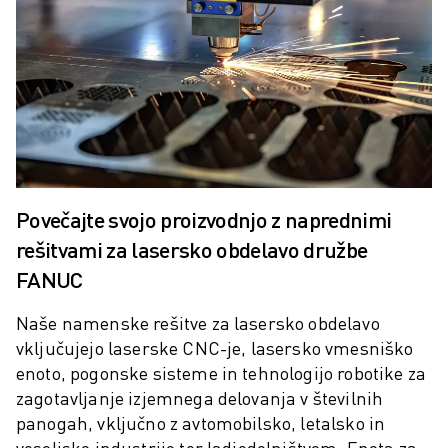
PREVENTIVNO VZDRŽEVANJE ROBOSHOT
SKUPNI STROŠKI LASTNIŠTVA ROBOSHOT-A
STROJI ZA ŽIČNO EROZIJO EDM
ROBOCUT STROJI ZA ŽIČNO EROZIJO EDM
STROJNA OPREMA ROBOCUT
PROGRAMSKA OPREMA ROBOCUT
PREVENTIVNO VZDRŽEVANJE ROBOCUT
TRAJNOSTNI RAZVOJ ROBOCUT
REŠITVE IIOT
Povečajte svojo proizvodnjo z naprednimi
REŠITVE ZA PAMETNE TOVARNE
rešitvami za lasersko obdelavo družbe
PAMETNE TOVARNIŠKE REŠITVE ZA POVEČANJE UČINKOVITOSTI PRO
FANUC
REGISTRACIJA IZDELKA » FANUC PORTAL
ŠTUDIJE PRIMEROV
Naše namenske rešitve za lasersko obdelavo
REŠITVE
vključujejo laserske CNC-je, lasersko vmesniško
INDUSTRIJE
enoto, pogonske sisteme in tehnologijo robotike za
VSE PANOGE
zagotavljanje izjemnega delovanja v številnih
LETALSKA INDUSTRIJA
panogah, vključno z avtomobilsko, letalsko in
AVTOMOBILSKA INDUSTRIJA
vesoljsko industrijo ter ladjedelništvom. Enota za