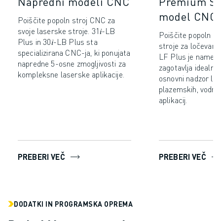
Napredni modeli CNC
Premium St
model CNC
Poiščite popoln stroj CNC za
svoje laserske stroje. 31𝑖-LB
Poiščite popoln C
Plus in 30𝑖-LB Plus sta
stroje za ločevanje
specializirana CNC-ja, ki ponujata
LF Plus je namens
napredne 5-osne zmogljivosti za
zagotavlja idealno 
kompleksne laserske aplikacije.
osnovni nadzor las
plazemskih, vodnih 
aplikacij.
PREBERI VEČ
PREBERI VEČ
DODATKI IN PROGRAMSKA OPREMA