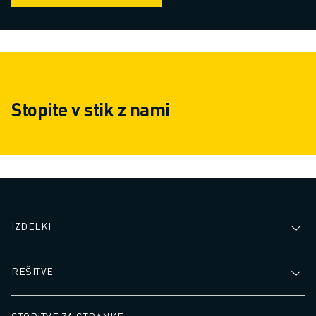
Stopite v stik z nami
IZDELKI
REŠITVE