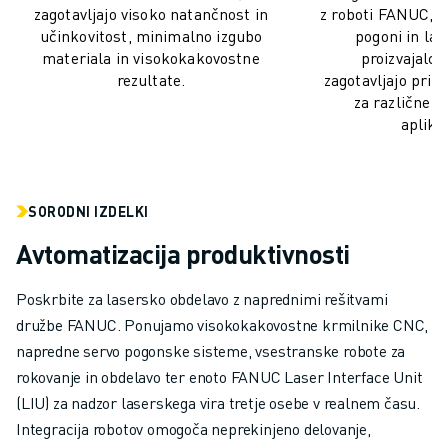
USPOSABLJANJE IN IZOBRAŽEVANJE
zagotavljajo visoko natančnost in
z roboti FANUC, 
učinkovitost, minimalno izgubo
pogoni in las
FANUC AKADEMIJA
materiala in visokokakovostne
proizvajalce
REŠITVE ZA INDUSTRIJE
rezultate.
zagotavljajo prila
REŠITVE ZA IZOBRAŽEVANJE
za različne i
WORLDSKILLS & YOUNG TALENTS
aplikac
IZOBRAŽEVALNI DOGODKI
NOVICE IN MEDIJI
NOVICE IN MEDIJI
SORODNI IZDELKI
DOGODKI
IZOBRAŽEVALNI DOGODKI
Avtomatizacija produktivnosti
O DRUŽBI FANUC
O DRUŽBI FANUC
Poskrbite za lasersko obdelavo z naprednimi rešitvami
FANUC V EVROPI
družbe FANUC. Ponujamo visokokakovostne krmilnike CNC,
NAŠE LOKACIJE
napredne servo pogonske sisteme, vsestranske robote za
TRAJNOSTNI RAZVOJ
rokovanje in obdelavo ter enoto FANUC Laser Interface Unit
KARIERA
(LIU) za nadzor laserskega vira tretje osebe v realnem času.
OBLIKUJTE SVOJO PRIHODNOST S PODJETJEM FANUC
Integracija robotov omogoča neprekinjeno delovanje,