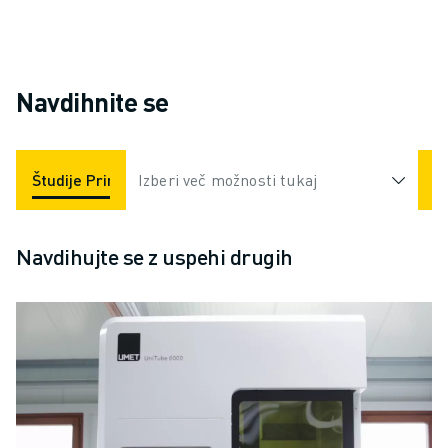
Navdihnite se
Študije Primerov
Izberi več možnosti tukaj
Industrije
Navdihujte se z uspehi drugih