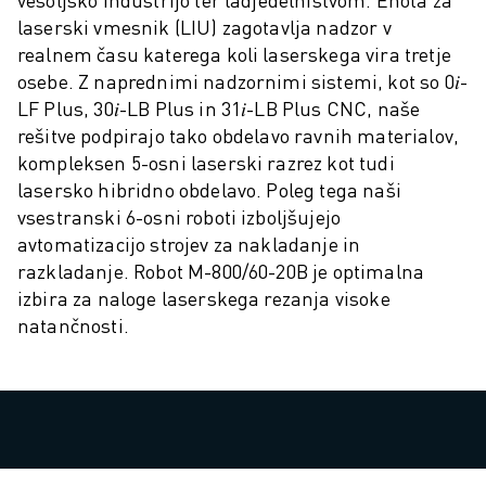
ELEKTRIČNA VOZILA
laserski vmesnik (LIU) zagotavlja nadzor v
ELEKTRONIKA
realnem času katerega koli laserskega vira tretje
HRANA IN PIJAČA
osebe. Z naprednimi nadzornimi sistemi, kot so 0𝑖-
LF Plus, 30𝑖-LB Plus in 31𝑖-LB Plus CNC, naše
MEDICINA
rešitve podpirajo tako obdelavo ravnih materialov,
PLASTIKA
kompleksen 5-osni laserski razrez kot tudi
SKLADIŠČENJE, LOGISTIKA, POŠTA IN PAKETI
lasersko hibridno obdelavo. Poleg tega naši
APLIKACIJE
vsestranski 6-osni roboti izboljšujejo
VSE APLIKACIJE
avtomatizacijo strojev za nakladanje in
5-OSNA OBDELAVA
razkladanje. Robot M-800/60-20B je optimalna
OBLOČNO VARJENJE
izbira za naloge laserskega rezanja visoke
SESTAVLJANJE
natančnosti.
CNC BRUŠENJE
CNC REZKANJE
CNC STRUŽENJE
VRTANJE IN REZKANJE Z VISOKO HITROSTJO
BRIZGANJE
VZDRŽEVANJE STROJEV