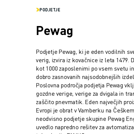
PRIDRUŽITE SE NAM » KARIERNI PORTAL
KONTAKT
PODJETJE
LOKACIJE
ODTIS
Pewag
Podjetje Pewag, ki je eden vodilnih sve
verig, izvira iz kovačnice iz leta 1479.
kot 1000 zaposlenimi po vsem svetu in
dobro zasnovanih najsodobnejših izdelk
Poslovna področja podjetja Pewag vklj
gozdne verige, verige za dvigala in tra
zaščito pnevmatik. Eden največjih proi
Evropi je obrat v Vamberku na Češkem s
neodvisno podjetje skupine Pewag Eng
uvedlo napredno rešitev za avtomatizaci