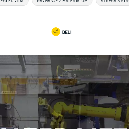
EGLED VIDA
RAVNANJE Z MATERIALOM
STREGA S STR
DELI