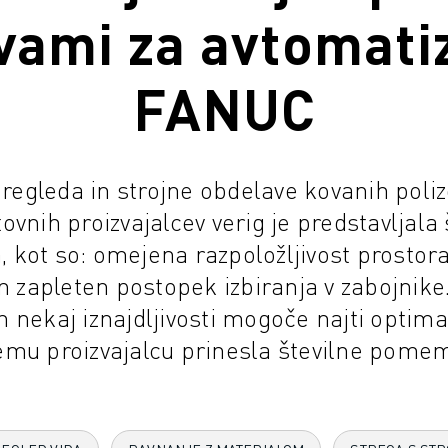
vami za avtomati
FANUC
pregleda in strojne obdelave kovanih poli
ovnih proizvajalcev verig je predstavljala 
 kot so: omejena razpoložljivost prostora
in zapleten postopek izbiranja v zabojnike.
 nekaj iznajdljivosti mogoče najti optimal
mu proizvajalcu prinesla številne pomem