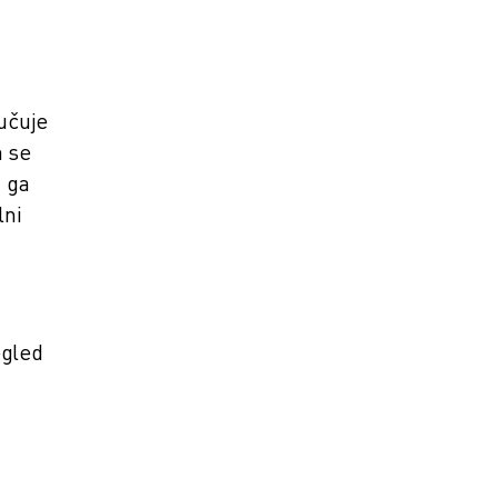
jučuje
m se
i ga
lni
egled