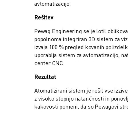
USPOSABLJANJE IN IZOBRAŽEVANJE
avtomatizacijo.
FANUC AKADEMIJA
Rešitev
REŠITVE ZA INDUSTRIJE
REŠITVE ZA IZOBRAŽEVANJE
Pewag Engineering se je lotil oblikovan
WORLDSKILLS & YOUNG TALENTS
popolnoma integriran 3D sistem za viz
IZOBRAŽEVALNI DOGODKI
izvaja 100 % pregled kovanih polizdelk
NOVICE IN MEDIJI
uporablja sistem za avtomatizacijo, n
NOVICE IN MEDIJI
DOGODKI
center CNC.
IZOBRAŽEVALNI DOGODKI
Rezultat
O DRUŽBI FANUC
O DRUŽBI FANUC
Atomatizirani sistem je rešil vse izzi
FANUC V EVROPI
z visoko stopnjo natančnosti in ponov
NAŠE LOKACIJE
kakovosti pomeni, da so Pewagovi stroš
TRAJNOSTNI RAZVOJ
KARIERA
OBLIKUJTE SVOJO PRIHODNOST S PODJETJEM FANUC