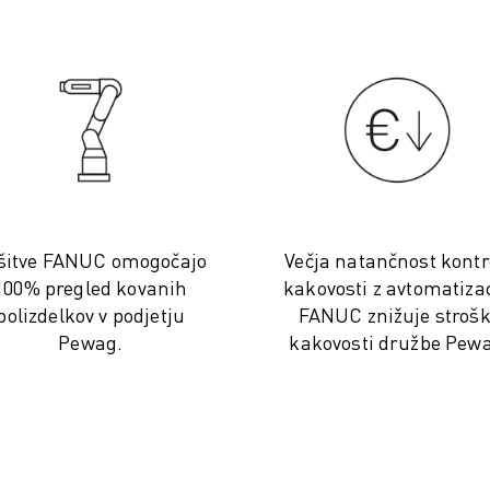
šitve FANUC omogočajo
Večja natančnost kontr
100% pregled kovanih
kakovosti z avtomatizac
polizdelkov v podjetju
FANUC znižuje stroš
Pewag.
kakovosti družbe Pew