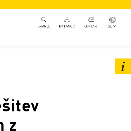
MYFANUC
KONTAKT
SL
ISKANJE
ešitev
h z