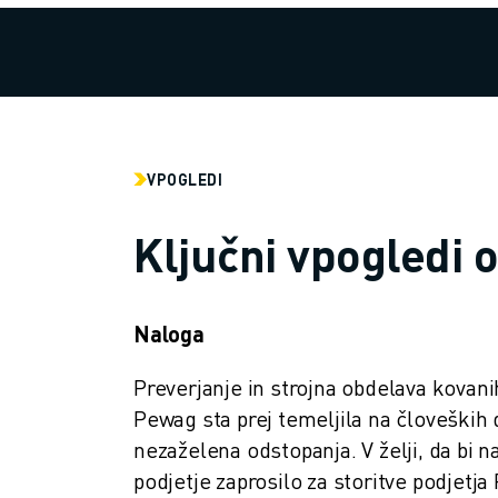
RAVNANJE Z MATERIALOM
BARVANJE
PALETIRANJE
TOČKOVNO VARJENJE
PREGLED VIDA
REZANJE ŽICE EDM
VPOGLEDI
ŠTUDIJE PRIMEROV
STORITVE ZA STRANKE
Ključni vpogledi 
SKRB ZA STRANKE
NAČRTI DRUŽBE FANUC
PODROČJE IN VZDRŽEVANJE
Naloga
TEHNIČNA PODPORA NA DALJAVO
REZERVNI DELI
Preverjanje in strojna obdelava kovani
PONOVNA IZDELAVA
Pewag sta prej temeljila na človeških 
ORODJA ZA DIGITALNE STORITVE
nezaželena odstopanja. V želji, da bi 
E-TRGOVINA
podjetje zaprosilo za storitve podjetj
CENTER ZA PRENOS » MYFANUC