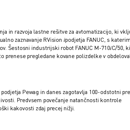
ja in razvoja lastne rešitve za avtomatizacijo, ki vkl
ualno zaznavanje RVision 𝑖podjetja FANUC, s kateri
ov. Šestosni industrijski robot FANUC M-710𝑖C/50, k
ato prenese pregledane kovane polizdelke v obdelova
ve podjetja Pewag in danes zagotavlja 100-odstotni pr
ljivosti. Predvsem povečanje natančnosti kontrole
ki kakovosti zdaj precej nižji.