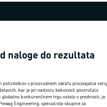
od naloge do rezultata
h polizdelkov v proizvodnem obratu proizvajalca veri
delavcih, kar je pri nadzoru kakovosti povzročalo
na globalno konkurenčnem trgu ostalo v prednosti, je
a Pewag Engineering, specialista skupine za