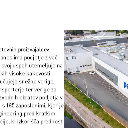
tovnih proizvajalcev 
 Danes ima podjetje z več 
 svoj uspeh utemeljuje na 
ih visoke kakovosti. 
učujejo snežne verige, 
nsporterje ter verige za 
zvodnih obratov podjetja v 
 185 zaposlenimi, kjer je 
ineering pred kratkim 
jo, ki izkorišča prednosti 