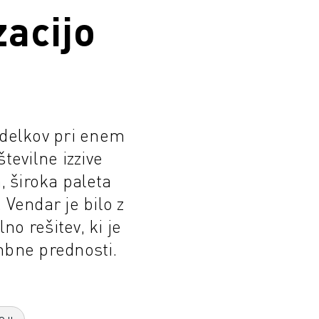
zacijo
zdelkov pri enem
številne izzive
, široka paleta
 Vendar je bilo z
no rešitev, ki je
bne prednosti.