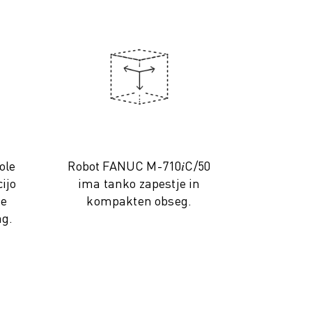
ole
Robot FANUC M-710𝑖C/50
ijo
ima tanko zapestje in
ke
kompakten obseg.
ag.