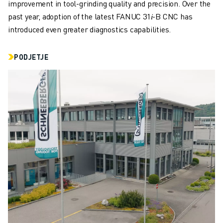
PRIDRUŽITE SE NAM » KARIERNI PORTAL
improvement in tool-grinding quality and precision. Over the
KONTAKT
past year, adoption of the latest FANUC 31
𝑖
-B CNC has
LOKACIJE
introduced even greater diagnostics capabilities.
ODTIS
PODJETJE