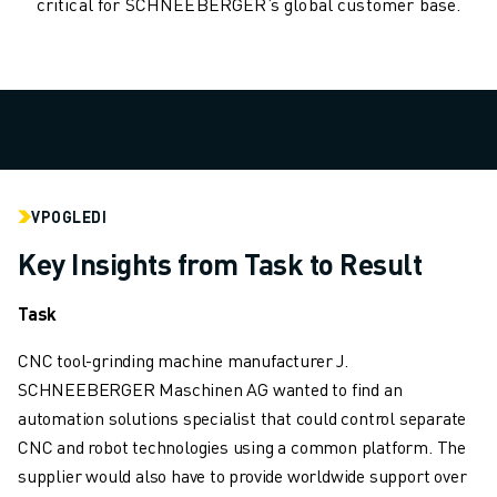
critical for SCHNEEBERGER’s global customer base.
RAVNANJE Z MATERIALOM
BARVANJE
PALETIRANJE
TOČKOVNO VARJENJE
PREGLED VIDA
REZANJE ŽICE EDM
ŠTUDIJE PRIMEROV
VPOGLEDI
STORITVE ZA STRANKE
SKRB ZA STRANKE
Key Insights from Task to Result
NAČRTI DRUŽBE FANUC
PODROČJE IN VZDRŽEVANJE
Task
TEHNIČNA PODPORA NA DALJAVO
CNC tool-grinding machine manufacturer J.
REZERVNI DELI
SCHNEEBERGER Maschinen AG wanted to find an
PONOVNA IZDELAVA
automation solutions specialist that could control separate
ORODJA ZA DIGITALNE STORITVE
CNC and robot technologies using a common platform. The
E-TRGOVINA
supplier would also have to provide worldwide support over
CENTER ZA PRENOS » MYFANUC