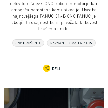
celovito rešitev s CNC, roboti in motorji, kar
INDUSTRIJSKI ROBOTI
omogoča nemoteno komunikacijo. Uvedba
SODELUJOČI ROBOTI
najnovejšega FANUC 31𝑖-B CNC FANUC je
NABOR ROBOTOV
izboljšala diagnostiko in povečala kakovost
KRMILNIKI ROBOTOV
brušenja orodij.
DODATKI ZA ROBOTE
PROGRAMSKA OPREMA ROBOTOV
PROGRAMSKA OPREMA ZA SIMULACIJO
CNC BRUŠENJE
RAVNANJE Z MATERIALOM
IZDELKI ZA IZOBRAŽEVALNO ROBOTIKO
AVTOMATIZACIJA ROBOTOV
ROBOTI ZA OBLOČNO VARJENJE
ČLENKASTI ROBOTI
DELI
SERIJA ARC MATE
SERIJA M-900
ROBOTI DELTA
ROBOTI ZA HRANO IN ČISTE PROSTORE
ROBOTI ZA BARVANJE
ROBOTI ZA PALETIRANJE