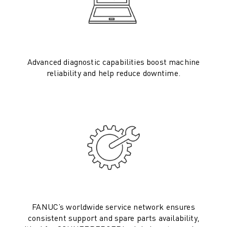
ELEKTRIČNA VOZILA
ELEKTRONIKA
HRANA IN PIJAČA
MEDICINA
Advanced diagnostic capabilities boost machine
PLASTIKA
reliability and help reduce downtime.
SKLADIŠČENJE, LOGISTIKA, POŠTA IN PAKETI
APLIKACIJE
VSE APLIKACIJE
5-OSNA OBDELAVA
OBLOČNO VARJENJE
SESTAVLJANJE
CNC BRUŠENJE
CNC REZKANJE
CNC STRUŽENJE
VRTANJE IN REZKANJE Z VISOKO HITROSTJO
FANUC’s worldwide service network ensures
BRIZGANJE
consistent support and spare parts availability,
VZDRŽEVANJE STROJEV