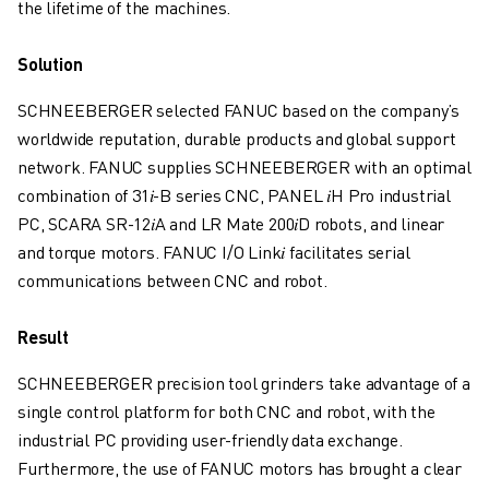
the lifetime of the machines.
USPOSABLJANJE IN IZOBRAŽEVANJE
FANUC AKADEMIJA
Solution
REŠITVE ZA INDUSTRIJE
REŠITVE ZA IZOBRAŽEVANJE
SCHNEEBERGER selected FANUC based on the company’s
WORLDSKILLS & YOUNG TALENTS
worldwide reputation, durable products and global support
IZOBRAŽEVALNI DOGODKI
network. FANUC supplies SCHNEEBERGER with an optimal
NOVICE IN MEDIJI
combination of 31
𝑖
-B series CNC, PANEL
𝑖
H Pro industrial
NOVICE IN MEDIJI
PC, SCARA SR-12
𝑖A
and LR Mate 200
𝑖
D robots, and linear
DOGODKI
and torque motors. FANUC I/O Link
𝑖
facilitates serial
IZOBRAŽEVALNI DOGODKI
communications between CNC and robot.
O DRUŽBI FANUC
O DRUŽBI FANUC
Result
FANUC V EVROPI
NAŠE LOKACIJE
SCHNEEBERGER precision tool grinders take advantage of a
TRAJNOSTNI RAZVOJ
single control platform for both CNC and robot, with the
KARIERA
industrial PC providing user-friendly data exchange.
OBLIKUJTE SVOJO PRIHODNOST S PODJETJEM FANUC
Furthermore, the use of FANUC motors has brought a clear