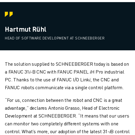
Hartmut Rühl
HEAD OF SOFTWARE DEVELOPMENT AT SCHNEEBERGER
The solution supplied to SCHNEEBERGER today is based on
a FANUC 31
𝑖
-B CNC with FANUC PANEL
𝑖
H Pro industrial
PC. Thanks to the use of FANUC I/O Link
𝑖
, the CNC and
FANUC robots communicate via a single control platform.
“For us, connection between the robot and CNC is a great
advantage,” declares Antonio Grasso, Head of Electronic
Development at SCHNEEBERGER. “It means that our users
can monitor two completely different systems with one
control. What’s more, our adoption of the latest 31-
𝑖
B control