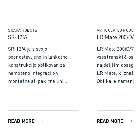
SCARA ROBOTS
ARTICULATED ROBOTS
SR-12𝑖A
LR Mate 200𝑖D/7
SR-12𝑖A je s svojo
LR Mate 200𝑖D/7L 
poenostavljeno in lahkotno
vsestranski 6-osni 
konstrukcijo oblikovan za
najdaljšim dosegom 
nemoteno integracijo v
LR Mate, ki znaša
montažne ali pakirne linije.
Oblika je namenje
Njegovo notranje vodenje
večnamenskim
kablov in cevi prispeva k
industrijskim apli
čistemu, neoviranemu
in združuje kompa
videzu, kar močno
daljšim dosegom. 
READ MORE
READ MORE
zmanjšuje konture motenj.
ima standardno zaš
Majhna velikost tega
IP67, ki zagotavlja
robota, ki meri le 280 x 364
zanesljivost v razli