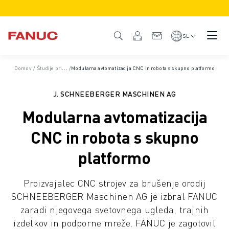
IZDELKI
PREGLED IZDELKA
SL
CNC IN POGONI
ISKALNIK CNC
Domov
/
Študije primerov
/
Modularna avtomatizacija CNC in robota s skupno platformo
SISTEMI CNC
POGONI
J. SCHNEEBERGER MASCHINEN AG
SISTEM I/O
Modularna avtomatizacija
FUNKCIJE/MOŽNOSTI CNC
PRILAGODITEV
CNC in robota s skupno
SIMULACIJA - REŠITVE DIGITALNIH DVOJČKOV
platformo
TRAJNOSTNI RAZVOJ CNC
IZOBRAŽEVALNI IZDELKI CNC
Proizvajalec CNC strojev za brušenje orodij
REŠITVE ZA PRENOVO
SCHNEEBERGER Maschinen AG je izbral FANUC
NAPREDNI MODELI CNC
zaradi njegovega svetovnega ugleda, trajnih
ROBOTI
izdelkov in podporne mreže. FANUC je zagotovil
ISKALNIK ROBOTOV