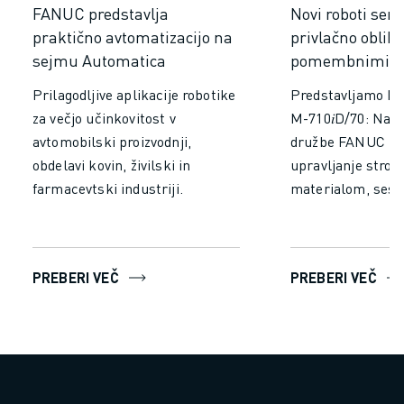
USPOSABLJANJE IN IZOBRAŽEVANJE
FANUC predstavlja
Novi roboti seri
FANUC AKADEMIJA
praktično avtomatizacijo na
privlačno obliko
REŠITVE ZA INDUSTRIJE
sejmu Automatica
pomembnimi iz
REŠITVE ZA IZOBRAŽEVANJE
Prilagodljive aplikacije robotike
Predstavljamo M-
WORLDSKILLS & YOUNG TALENTS
za večjo učinkovitost v
M-710𝑖D/70: Naj
IZOBRAŽEVALNI DOGODKI
avtomobilski proizvodnji,
družbe FANUC izb
NOVICE IN MEDIJI
obdelavi kovin, živilski in
upravljanje stroje
NOVICE IN MEDIJI
farmacevtski industriji.
materialom, sesta
DOGODKI
paletiranje in var
IZOBRAŽEVALNI DOGODKI
O DRUŽBI FANUC
O DRUŽBI FANUC
PREBERI VEČ
PREBERI VEČ
FANUC V EVROPI
NAŠE LOKACIJE
TRAJNOSTNI RAZVOJ
KARIERA
OBLIKUJTE SVOJO PRIHODNOST S PODJETJEM FANUC