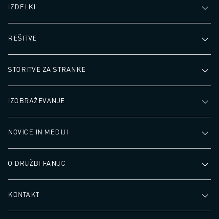
PRIDRUŽITE SE NAM » KARIERNI PORTAL
IZDELKI
KONTAKT
LOKACIJE
REŠITVE
ODTIS
STORITVE ZA STRANKE
IZOBRAŽEVANJE
NOVICE IN MEDIJI
O DRUŽBI FANUC
KONTAKT