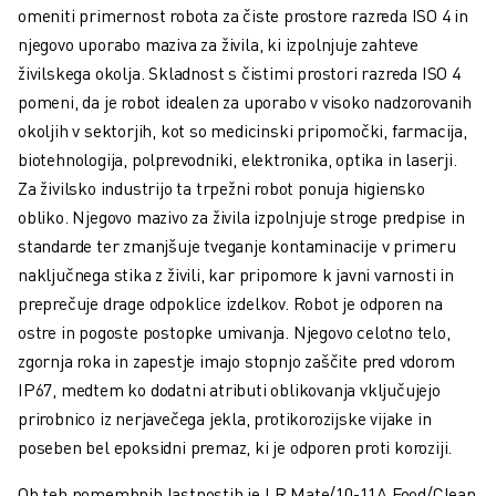
ROBOTI SCARA
omeniti primernost robota za čiste prostore razreda ISO 4 in
KOMPAKTNI OBDELOVALNI CENTRI CNC
njegovo uporabo maziva za živila, ki izpolnjuje zahteve
ISKALNIK ROBODRILL
živilskega okolja. Skladnost s čistimi prostori razreda ISO 4
ROBODRILL KOMPAKTNI OBDELOVALNI CENTRI CNC
pomeni, da je robot idealen za uporabo v visoko nadzorovanih
STROJNA OPREMA ROBODRILL
okoljih v sektorjih, kot so medicinski pripomočki, farmacija,
PROGRAMSKA OPREMA ROBODRILL
biotehnologija, polprevodniki, elektronika, optika in laserji.
PREVENTIVNO VZDRŽEVANJE ROBODRILL
Za živilsko industrijo ta trpežni robot ponuja higiensko
TRAJNOSTNI RAZVOJ ROBODRILL
obliko. Njegovo mazivo za živila izpolnjuje stroge predpise in
ROBODRILL ROBOTSKI PAKET
standarde ter zmanjšuje tveganje kontaminacije v primeru
IZOBRAŽEVALNI PAKET ROBODRILL
naključnega stika z živili, kar pripomore k javni varnosti in
ELEKTRIČNI STROJI ZA BRIZGANJE
preprečuje drage odpoklice izdelkov. Robot je odporen na
ISKALNIK ROBOSHOT
ostre in pogoste postopke umivanja. Njegovo celotno telo,
ELEKTRIČNI STROJI ZA BRIZGANJE ROBOSHOT
zgornja roka in zapestje imajo stopnjo zaščite pred vdorom
STROJNA OPREMA ROBOSHOT
IP67, medtem ko dodatni atributi oblikovanja vključujejo
PROGRAMSKA OPREMA ROBOSHOT
prirobnico iz nerjavečega jekla, protikorozijske vijake in
ROBOSHOT TRAJNOSTNI RAZVOJ
poseben bel epoksidni premaz, ki je odporen proti koroziji.
ROBOSHOT ROBOTSKI PAKET
Ob teh pomembnih lastnostih je LR Mate/10-11A Food/Clean