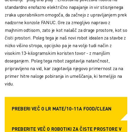
ELEKTRIČNA VOZILA
standardno enofazno električno napajanje in vir stisnjenega
ELEKTRONIKA
zraka uporabnikom omogoča, da začnejo z upravljanjem prek
HRANA IN PIJAČA
nadzorne konzole FANUC. Gre za zmogljivo napravo z
MEDICINA
majhnim odtisom, zato je kot nalašč za drage prostore, kot so
PLASTIKA
čisti prostori. Poleg tega je naš novi robot idealen za stavbe z
SKLADIŠČENJE, LOGISTIKA, POŠTA IN PAKETI
nizko višino stropa, opcijsko pa je na voljo tudi način z
APLIKACIJE
visokim 13-kilogramskim koristen tovor - z manjšim
VSE APLIKACIJE
doseganjem. Poleg tega robot zagotavlja natančnost,
5-OSNA OBDELAVA
pripravljeno na vid, kar zagotavlja njegovo primernost za na
OBLOČNO VARJENJE
primer hitre naloge pobiranja in umeščanja, ki temeljijo na
SESTAVLJANJE
vidu.
CNC BRUŠENJE
CNC REZKANJE
CNC STRUŽENJE
PREBERI VEČ O LR MATE/10-11A FOOD/CLEAN
VRTANJE IN REZKANJE Z VISOKO HITROSTJO
BRIZGANJE
PREBERITE VEČ O ROBOTIKI ZA ČISTE PROSTORE V
VZDRŽEVANJE STROJEV