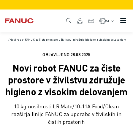
IZDELKI
PREGLED IZDELKA
SL
CNC IN POGONI
ISKALNIK CNC
Domov
/
Novi robot FANUC za čiste prostore v živilstvu združuje higieno z visokim delovanjem
/
Novice in mediji
SISTEMI CNC
POGONI
OBJAVLJENO
28.08.2025
SISTEM I/O
Novi robot FANUC za čiste
FUNKCIJE/MOŽNOSTI CNC
PRILAGODITEV
prostore v živilstvu združuje
SIMULACIJA - REŠITVE DIGITALNIH DVOJČKOV
higieno z visokim delovanjem
TRAJNOSTNI RAZVOJ CNC
IZOBRAŽEVALNI IZDELKI CNC
10 kg nosilnosti LR Mate/10-11A Food/Clean
REŠITVE ZA PRENOVO
razširja linijo FANUC za uporabo v živilskih in
NAPREDNI MODELI CNC
čistih prostorih
ROBOTI
ISKALNIK ROBOTOV