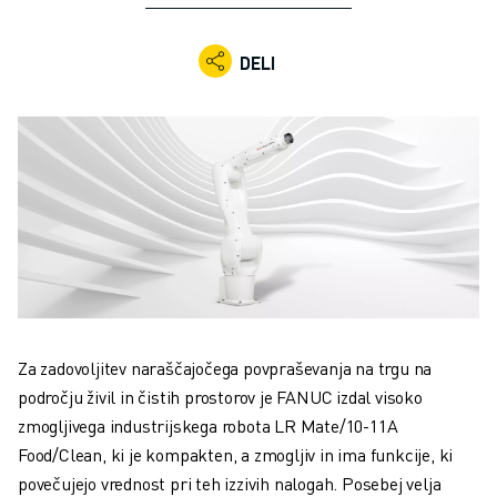
INDUSTRIJSKI ROBOTI
SODELUJOČI ROBOTI
DELI
NABOR ROBOTOV
KRMILNIKI ROBOTOV
DODATKI ZA ROBOTE
PROGRAMSKA OPREMA ROBOTOV
PROGRAMSKA OPREMA ZA SIMULACIJO
IZDELKI ZA IZOBRAŽEVALNO ROBOTIKO
AVTOMATIZACIJA ROBOTOV
ROBOTI ZA OBLOČNO VARJENJE
ČLENKASTI ROBOTI
SERIJA ARC MATE
SERIJA M-900
Za zadovoljitev naraščajočega povpraševanja na trgu na
ROBOTI DELTA
področju živil in čistih prostorov je FANUC izdal visoko
ROBOTI ZA HRANO IN ČISTE PROSTORE
zmogljivega industrijskega robota LR Mate/10-11A
ROBOTI ZA BARVANJE
Food/Clean, ki je kompakten, a zmogljiv in ima funkcije, ki
ROBOTI ZA PALETIRANJE
povečujejo vrednost pri teh izzivih nalogah. Posebej velja