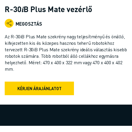
IPARI ROBOTOK
R-30𝑖B Plus Mate vezérlő
KOLLABORATÍV ROBOTOK
ROBOTSOROZATOK
MEGOSZTÁS
ROBOT VEZÉRLŐK
ROBOTTARTOZÉKOK
Az R-30iB Plus Mate szekrény nagy teljesítményű és önálló,
ROBOT SZOFTVEREK
kifejezetten kis és közepes hasznos teherű robotokhoz
tervezett R-30iB Plus Mate szekrény ideális választás kisebb
SZIMULÁCIÓS SZOFTVER
robotok számára. Több robotból álló cellákhoz egymásra
OKTATÁSI ROBOTIKAI TERMÉKEK
helyezhető. Méret: 470 x 400 x 322 mm vagy 470 x 400 x 402
ROBOTOS AUTOMATIZÁLÁS
mm.
ÍVHEGESZTŐ ROBOTOK
CSUKLÓS ROBOTOK
ARC MATE SOROZAT
KÉRJEN ÁRAJÁNLATOT
M-900 SOROZAT
DELTA ROBOTOK
ÉLELMISZERIPARI- ÉS TISZTATERES ROBOTOK
FESTŐROBOTOK
PALETTÁZÓ ROBOTOK