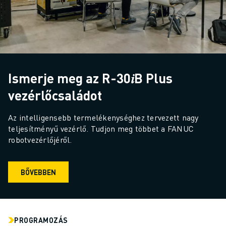
ELEKTROMOS JÁRMŰVEK
ELEKTRONIKA
ÉLELMISZER- ÉS ITALGYÁRTÁS
ORVOSTECHNOLÓGIA
MŰANYAGOK
Ismerje meg az R-30𝑖B Plus
RAKTÁROZÁS, LOGISZTIKA, POSTA ÉS CSOMAGKÜLDÉS
ALKALMAZÁSOK
vezérlőcsaládot
MINDEN ALKALMAZÁS
5 TENGELYES MEGMUNKÁLÁS
Az intelligensebb termelékenységhez tervezett nagy 
teljesítményű vezérlő. Tudjon meg többet a FANUC 
ÍVHEGESZTÉS
robotvezérlőjéről.
ÖSSZESZERELÉS
CNC KÖSZÖRÜLÉS
CNC MARÁS
BŐVEBBEN
CNC ESZTERGÁLÁS
NAGY SEBESSÉGŰ FÚRÁS ÉS MENETFÚRÁS
FRÖCCSÖNTÉS
GÉPKISZOLGÁLÁS
PROGRAMOZÁS