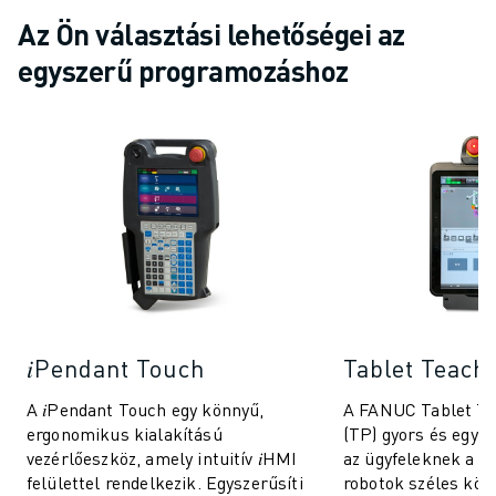
ANYAGMOZGATÁS
Az Ön választási lehetőségei az
FESTÉS
egyszerű programozáshoz
PALETTÁZÁS
PONTHEGESZTÉS
VIZUÁLIS ELLENŐRZÉS
HUZALOS EDM VÁGÁS
ESETTANULMÁNYOK
ÜGYFÉLSZOLGÁLAT
ÜGYFÉLSZOLGÁLAT
FANUC PLAN SZERVIZCSOMAGOK
KARBANTARTÁSI SZOLGÁTATÁSOK
TÁVOLI MŰSZAKI TÁMOGATÁS
PÓTALKATRÉSZEK
𝑖Pendant Touch
Tablet Teach
FELÚJÍTÁS
A 𝑖Pendant Touch egy könnyű,
A FANUC Tablet T
DIGITÁLIS SZOLGÁLTATÁSI ESZKÖZÖK
ergonomikus kialakítású
(TP) gyors és egys
E-STORE
vezérlőeszköz, amely intuitív 𝑖HMI
az ügyfeleknek a st
LETÖLTÉSI KÖZPONT " MYFANUC
felülettel rendelkezik. Egyszerűsíti
robotok széles kör