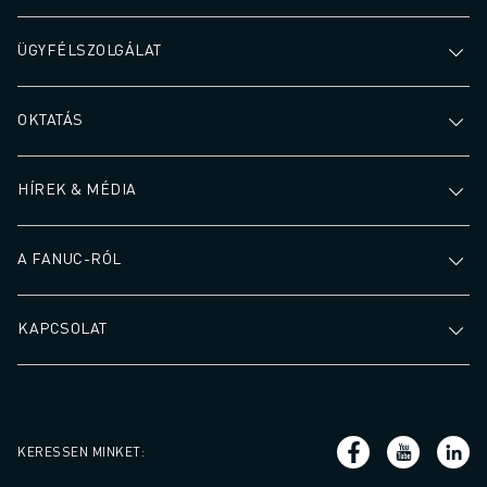
CSATLAKOZZON HOZZÁNK " KARRIER PORTÁL
KAPCSOLAT
ÜGYFÉLSZOLGÁLAT
KAPCSOLAT
TELEPHELYEK
IMPRESSZUM
OKTATÁS
HÍREK & MÉDIA
A FANUC-RÓL
KAPCSOLAT
KERESSEN MINKET
: