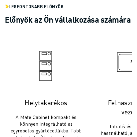
SCARA ROBOTOK
LEGFONTOSABB ELŐNYÖK
KOMPAKT CNC MEGMUNKÁLÓKÖZPONTOK
Előnyök az Ön vállalkozása számára
ROBODRILL KERESŐ
ROBODRILL KOMPAKT CNC MEGMUNKÁLÓKÖZPONTOK
ROBODRILL HARDVER
ROBODRILL SZOFTVEREK
ROBODRILL MEGELŐZŐ KARBANTARTÁS
ROBODRILL FENNTARTHATÓSÁG
ROBODRILL ROBOT CSOMAG
ROBODRILL OKTATÁSI CSOMAG
ELEKTROMOS FRÖCCSÖNTŐGÉPEK
ROBOSHOT KERESŐ
ROBOSHOT ELEKTROMOS FRÖCCSÖNTŐGÉPEK
Helytakarékos
Felhaszná
ROBOSHOT HARDVER
vezér
ROBOSHOT SZOFTVEREK
A Mate Cabinet kompakt és
ROBOSHOT FENNTARTHATÓSÁG
könnyen integrálható az
Intuitív és 
ROBOSHOT ROBOT CSOMAG
egyrobotos gyártócellákba. Több
használható, a 