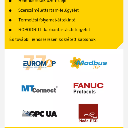
Berendezések üzemideje
Szerszámélettartam‑felügyelet
Termelési folyamat‑áttekintő
ROBODRILL karbantartás‑felügyelet
És további, rendszeresen közzétett sablonok.