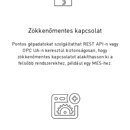
KÉPZÉS ÉS OKTATÁS
FANUC AKADÉMIA
MEGOLDÁSOK AZ IPAR SZÁMÁRA
MEGOLDÁSOK AZ OKTATÁS SZÁMÁRA
Zökkenőmentes kapcsolat
WORLDSKILLS & FIATAL TEHETSÉGEK
OKTATÁSI RENDEZVÉNYEK
Pontos gépadatokat szolgáltathat REST API-n vagy
HÍREK ÉS MÉDIA
OPC UA-n keresztül biztonságosan, hogy
HÍREK ÉS MÉDIA
zökkenőmentes kapcsolatot alakíthasson ki a
felsőbb rendszerekhez, például egy MES-hez.
ESEMÉNYEK
OKTATÁSI RENDEZVÉNYEK
A FANUC-RÓL
A FANUC-RÓL
A FANUC EURÓPÁBAN
TELEPHELYEINK
FENNTARTHATÓSÁG
KARRIER
ALAKÍTSA JÖVŐJÉT A FANUC-KAL