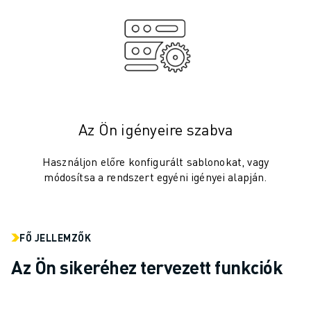
ELEKTROMOS JÁRMŰVEK
ELEKTRONIKA
ÉLELMISZER- ÉS ITALGYÁRTÁS
ORVOSTECHNOLÓGIA
MŰANYAGOK
RAKTÁROZÁS, LOGISZTIKA, POSTA ÉS CSOMAGKÜLDÉS
ALKALMAZÁSOK
Az Ön igényeire szabva
MINDEN ALKALMAZÁS
5 TENGELYES MEGMUNKÁLÁS
Használjon előre konfigurált sablonokat, vagy
módosítsa a rendszert egyéni igényei alapján.
ÍVHEGESZTÉS
ÖSSZESZERELÉS
CNC KÖSZÖRÜLÉS
CNC MARÁS
FŐ JELLEMZŐK
CNC ESZTERGÁLÁS
Az Ön sikeréhez tervezett funkciók
NAGY SEBESSÉGŰ FÚRÁS ÉS MENETFÚRÁS
FRÖCCSÖNTÉS
GÉPKISZOLGÁLÁS