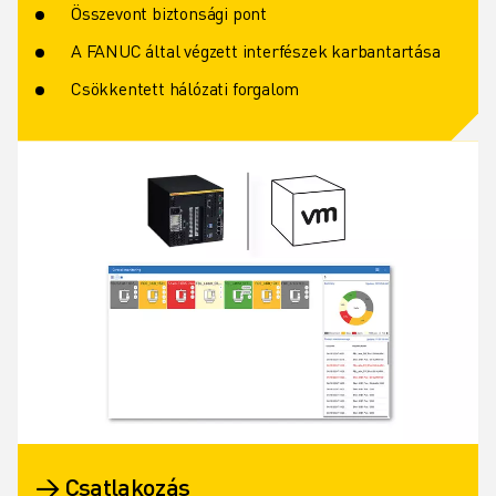
Összevont biztonsági pont
A FANUC által végzett interfészek karbantartása
Csökkentett hálózati forgalom
→ Csatlakozás