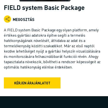
IPARI ROBOTOK
FIELD system Basic Package
KOLLABORATÍV ROBOTOK
ROBOTSOROZATOK
MEGOSZTÁS
ROBOT VEZÉRLŐK
ROBOTTARTOZÉKOK
A FIELD system Basic Package egy olyan platform, amely
ROBOT SZOFTVEREK
értékes gyártási adatokra építve segíti a termelés
hatékonyságának növelését, áthidalva az adat és a
SZIMULÁCIÓS SZOFTVER
termelékenység közötti szakadékot. Már az első naptól
OKTATÁSI ROBOTIKAI TERMÉKEK
kezdve lehetőséget nyújt a gyártási helyszín vizualizálására
ROBOTOS AUTOMATIZÁLÁS
és monitorozására felhasználóbarát funkciói révén. Ahogy
ÍVHEGESZTŐ ROBOTOK
tapasztalata növekszik, bővítheti a rendszer képességeit az
CSUKLÓS ROBOTOK
optimális hatékonyság elérése érdekében.
ARC MATE SOROZAT
M-900 SOROZAT
KÉRJEN ÁRAJÁNLATOT
DELTA ROBOTOK
ÉLELMISZERIPARI- ÉS TISZTATERES ROBOTOK
FESTŐROBOTOK
PALETTÁZÓ ROBOTOK