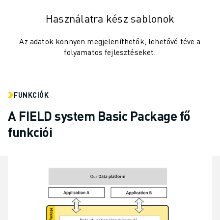
CSATLAKOZZON HOZZÁNK " KARRIER PORTÁL
KAPCSOLAT
Használatra kész sablonok
KAPCSOLAT
TELEPHELYEK
Az adatok könnyen megjeleníthetők, lehetővé téve a
folyamatos fejlesztéseket.
IMPRESSZUM
FUNKCIÓK
A FIELD system Basic Package fő
funkciói