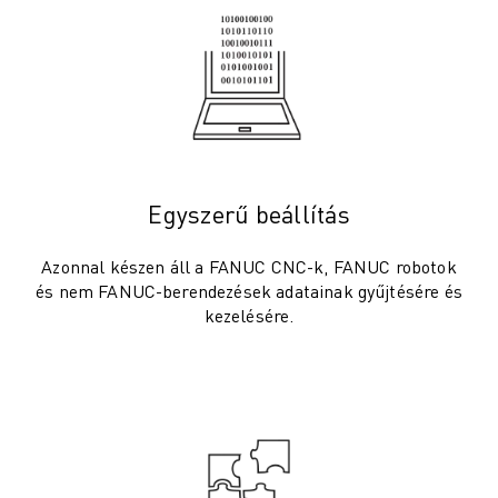
ANYAGMOZGATÁS
FESTÉS
PALETTÁZÁS
PONTHEGESZTÉS
VIZUÁLIS ELLENŐRZÉS
HUZALOS EDM VÁGÁS
ESETTANULMÁNYOK
Egyszerű beállítás
ÜGYFÉLSZOLGÁLAT
ÜGYFÉLSZOLGÁLAT
Azonnal készen áll a FANUC CNC-k, FANUC robotok
FANUC PLAN SZERVIZCSOMAGOK
és nem FANUC-berendezések adatainak gyűjtésére és
KARBANTARTÁSI SZOLGÁTATÁSOK
kezelésére.
TÁVOLI MŰSZAKI TÁMOGATÁS
PÓTALKATRÉSZEK
FELÚJÍTÁS
DIGITÁLIS SZOLGÁLTATÁSI ESZKÖZÖK
E-STORE
LETÖLTÉSI KÖZPONT " MYFANUC