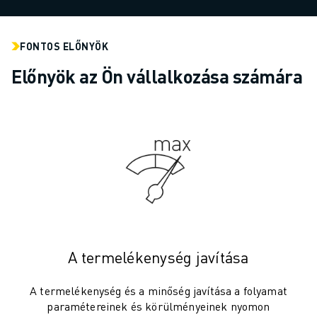
SCARA ROBOTOK
KOMPAKT CNC MEGMUNKÁLÓKÖZPONTOK
ROBODRILL KERESŐ
FONTOS ELŐNYÖK
ROBODRILL KOMPAKT CNC MEGMUNKÁLÓKÖZPONTOK
Előnyök az Ön vállalkozása számára
ROBODRILL HARDVER
ROBODRILL SZOFTVEREK
ROBODRILL MEGELŐZŐ KARBANTARTÁS
ROBODRILL FENNTARTHATÓSÁG
ROBODRILL ROBOT CSOMAG
ROBODRILL OKTATÁSI CSOMAG
ELEKTROMOS FRÖCCSÖNTŐGÉPEK
ROBOSHOT KERESŐ
ROBOSHOT ELEKTROMOS FRÖCCSÖNTŐGÉPEK
ROBOSHOT HARDVER
A termelékenység javítása
ROBOSHOT SZOFTVEREK
ROBOSHOT FENNTARTHATÓSÁG
A termelékenység és a minőség javítása a folyamat
ROBOSHOT ROBOT CSOMAG
paramétereinek és körülményeinek nyomon