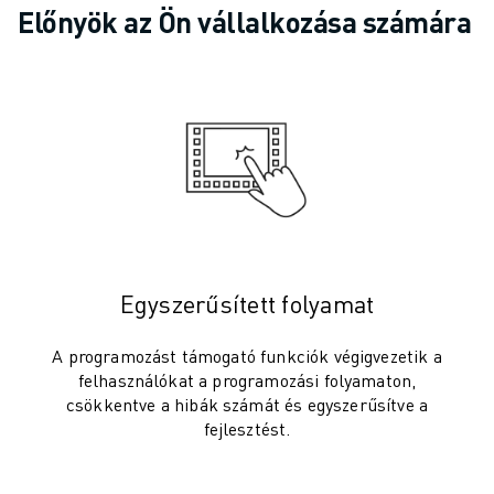
SCARA ROBOTOK
Előnyök az Ön vállalkozása számára
KOMPAKT CNC MEGMUNKÁLÓKÖZPONTOK
ROBODRILL KERESŐ
ROBODRILL KOMPAKT CNC MEGMUNKÁLÓKÖZPONTOK
ROBODRILL HARDVER
ROBODRILL SZOFTVEREK
ROBODRILL MEGELŐZŐ KARBANTARTÁS
ROBODRILL FENNTARTHATÓSÁG
ROBODRILL ROBOT CSOMAG
ROBODRILL OKTATÁSI CSOMAG
ELEKTROMOS FRÖCCSÖNTŐGÉPEK
Egyszerűsített folyamat
ROBOSHOT KERESŐ
ROBOSHOT ELEKTROMOS FRÖCCSÖNTŐGÉPEK
A programozást támogató funkciók végigvezetik a
felhasználókat a programozási folyamaton,
ROBOSHOT HARDVER
csökkentve a hibák számát és egyszerűsítve a
ROBOSHOT SZOFTVEREK
fejlesztést.
ROBOSHOT FENNTARTHATÓSÁG
ROBOSHOT ROBOT CSOMAG