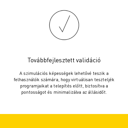
ROBOSHOT MEGELŐZŐ KARBANTARTÁS
ROBOSHOT TULAJDONLÁS TELJES KÖLTSÉGE (TCO)
HUZALOS EDM GÉPEK
ROBOCUT HUZALOS EDM GÉPEK
ROBOCUT HARDVER
ROBOCUT SZOFTVER
ROBOCUT MEGELŐZŐ KARBANTARTÁS
ROBOCUT FENNTARTHATÓSÁG
Továbbfejlesztett validáció
IIOT MEGOLDÁSOK
INTELLIGENS GYÁRI MEGOLDÁSOK
A szimulációs képességek lehetővé teszik a
INTELLIGENS GYÁRI MEGOLDÁSOK A TERMELÉS HATÉKONYSÁGÁNAK
felhasználók számára, hogy virtuálisan teszteljék
TERMÉK REGISZTRÁCIÓ " FANUC PORTÁL
programjaikat a telepítés előtt, biztosítva a
ESETTANULMÁNYOK
pontosságot és minimalizálva az állásidőt.
MEGOLDÁSOK
IPARÁGAK
MINDEN IPARÁG
REPÜLŐGÉP ÉS ŰRKUTATÁS
AUTÓGYÁRTÁS