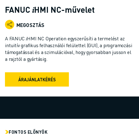
IPARI ROBOTOK
FANUC 𝑖HMI NC-művelet
KOLLABORATÍV ROBOTOK
ROBOTSOROZATOK
MEGOSZTÁS
ROBOT VEZÉRLŐK
ROBOTTARTOZÉKOK
A FANUC 𝑖HMI NC Operation egyszerűsíti a termelést az
ROBOT SZOFTVEREK
intuitív grafikus felhasználói felülettel (GUI), a programozási
támogatással és a szimulációval, hogy gyorsabban jusson el
SZIMULÁCIÓS SZOFTVER
a rajztól a gyártásig.
OKTATÁSI ROBOTIKAI TERMÉKEK
ROBOTOS AUTOMATIZÁLÁS
ÍVHEGESZTŐ ROBOTOK
ÁRAJÁNLATKÉRÉS
CSUKLÓS ROBOTOK
ARC MATE SOROZAT
M-900 SOROZAT
DELTA ROBOTOK
ÉLELMISZERIPARI- ÉS TISZTATERES ROBOTOK
FESTŐROBOTOK
FONTOS ELŐNYÖK
PALETTÁZÓ ROBOTOK