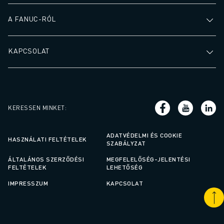
ANYAGMOZGATÁS
A FANUC-RÓL
FESTÉS
PALETTÁZÁS
PONTHEGESZTÉS
KAPCSOLAT
VIZUÁLIS ELLENŐRZÉS
HUZALOS EDM VÁGÁS
ESETTANULMÁNYOK
ÜGYFÉLSZOLGÁLAT
KERESSEN MINKET
:
ÜGYFÉLSZOLGÁLAT
FANUC PLAN SZERVIZCSOMAGOK
ADATVÉDELMI ÉS COOKIE
KARBANTARTÁSI SZOLGÁTATÁSOK
HASZNÁLATI FELTÉTELEK
SZABÁLYZAT
TÁVOLI MŰSZAKI TÁMOGATÁS
ÁLTALÁNOS SZERZŐDÉSI
MEGFELELŐSÉG-JELENTÉSI
PÓTALKATRÉSZEK
FELTÉTELEK
LEHETŐSÉG
FELÚJÍTÁS
IMPRESSZUM
KAPCSOLAT
DIGITÁLIS SZOLGÁLTATÁSI ESZKÖZÖK
E-STORE
LETÖLTÉSI KÖZPONT " MYFANUC