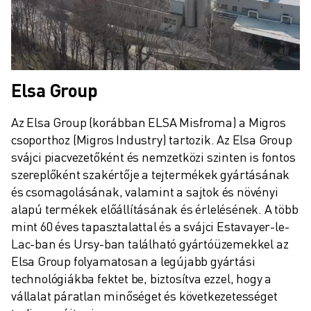
CSATLAKOZZON HOZZÁNK " KARRIER PORTÁL
KAPCSOLAT
KAPCSOLAT
TELEPHELYEK
IMPRESSZUM
Elsa Group
Az Elsa Group (korábban ELSA Misfroma) a Migros 
csoporthoz (Migros Industry) tartozik. Az Elsa Group 
svájci piacvezetőként és nemzetközi szinten is fontos 
szereplőként szakértője a tejtermékek gyártásának 
és csomagolásának, valamint a sajtok és növényi 
alapú termékek előállításának és érlelésének. A több 
mint 60 éves tapasztalattal és a svájci Estavayer-le-
Lac-ban és Ursy-ban található gyártóüzemekkel az 
Elsa Group folyamatosan a legújabb gyártási 
technológiákba fektet be, biztosítva ezzel, hogy a 
vállalat páratlan minőséget és következetességet 