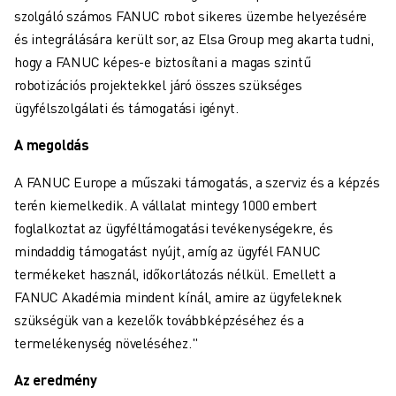
ANYAGMOZGATÁS
szolgáló számos FANUC robot sikeres üzembe helyezésére
FESTÉS
és integrálására került sor, az Elsa Group meg akarta tudni,
PALETTÁZÁS
hogy a FANUC képes-e biztosítani a magas szintű
PONTHEGESZTÉS
robotizációs projektekkel járó összes szükséges
VIZUÁLIS ELLENŐRZÉS
ügyfélszolgálati és támogatási igényt.
HUZALOS EDM VÁGÁS
A megoldás
ESETTANULMÁNYOK
ÜGYFÉLSZOLGÁLAT
A FANUC Europe a műszaki támogatás, a szerviz és a képzés
ÜGYFÉLSZOLGÁLAT
terén kiemelkedik. A vállalat mintegy 1000 embert
FANUC PLAN SZERVIZCSOMAGOK
foglalkoztat az ügyféltámogatási tevékenységekre, és
KARBANTARTÁSI SZOLGÁTATÁSOK
mindaddig támogatást nyújt, amíg az ügyfél FANUC
TÁVOLI MŰSZAKI TÁMOGATÁS
termékeket használ, időkorlátozás nélkül. Emellett a
PÓTALKATRÉSZEK
FANUC Akadémia mindent kínál, amire az ügyfeleknek
FELÚJÍTÁS
szükségük van a kezelők továbbképzéséhez és a
DIGITÁLIS SZOLGÁLTATÁSI ESZKÖZÖK
termelékenység növeléséhez."
E-STORE
Az eredmény
LETÖLTÉSI KÖZPONT " MYFANUC