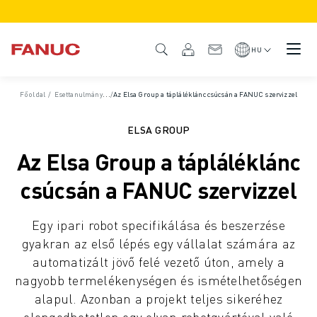
TERMÉKEK
TERMÉK ÁTTEKINTÉS
HU
CNC VEZÉRLÉSEK ÉS HAJTÁSOK
CNC KERESŐ
Főoldal
/
Esettanulmányok
/
Az Elsa Group a tápláléklánc csúcsán a FANUC szervizzel
CNC RENDSZEREK
HAJTÁSRENDSZEREK
ELSA GROUP
I/O RENDSZEREK
Az Elsa Group a tápláléklánc
CNC FUNKCIÓK/OPCIÓK
TESTRESZABÁS
csúcsán a FANUC szervizzel
SZIMULÁCIÓ - DIGITÁLIS IKER MEGOLDÁSOK
CNC FENNTARTHATÓSÁG
Egy ipari robot specifikálása és beszerzése
OKTATÁSI CNC TERMÉKEK
gyakran az első lépés egy vállalat számára az
RETROFIT MEGOLDÁSOK
automatizált jövő felé vezető úton, amely a
FEJLETTEBB CNC MODELLEK
nagyobb termelékenységen és ismételhetőségen
ROBOTOK
alapul. Azonban a projekt teljes sikeréhez
ROBOTKERESŐ
elengedhetetlen egy olyan robotgyártóval való