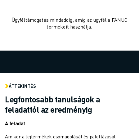
ELEKTROMOS JÁRMŰVEK
ELEKTRONIKA
Ügyféltámogatás mindaddig, amíg az ügyfél a FANUC
ÉLELMISZER- ÉS ITALGYÁRTÁS
termékeit használja.
ORVOSTECHNOLÓGIA
MŰANYAGOK
RAKTÁROZÁS, LOGISZTIKA, POSTA ÉS CSOMAGKÜLDÉS
ALKALMAZÁSOK
MINDEN ALKALMAZÁS
5 TENGELYES MEGMUNKÁLÁS
ÍVHEGESZTÉS
ÁTTEKINTÉS
ÖSSZESZERELÉS
CNC KÖSZÖRÜLÉS
Legfontosabb tanulságok a
CNC MARÁS
feladattól az eredményig
CNC ESZTERGÁLÁS
NAGY SEBESSÉGŰ FÚRÁS ÉS MENETFÚRÁS
A feladat
FRÖCCSÖNTÉS
GÉPKISZOLGÁLÁS
Amikor a tejtermékek csomagolását és palettázását