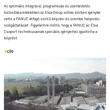
KÉPZÉS ÉS OKTATÁS
Az optimális integráció, programozás és üzemeltetés
FANUC AKADÉMIA
biztosítása érdekében az Elsa Group széles körben igénybe
MEGOLDÁSOK AZ IPAR SZÁMÁRA
vette a FANUC átfogó szintű képzési és üzembe helyezési
MEGOLDÁSOK AZ OKTATÁS SZÁMÁRA
szolgáltatásait. Figyelemre méltó, hogy a FANUC az Elsa
WORLDSKILLS & FIATAL TEHETSÉGEK
Csoport technikusainak speciális igényeihez igazította a
OKTATÁSI RENDEZVÉNYEK
képzést.
HÍREK ÉS MÉDIA
HÍREK ÉS MÉDIA
CÉG
ESEMÉNYEK
OKTATÁSI RENDEZVÉNYEK
A FANUC-RÓL
A FANUC-RÓL
A FANUC EURÓPÁBAN
TELEPHELYEINK
FENNTARTHATÓSÁG
KARRIER
ALAKÍTSA JÖVŐJÉT A FANUC-KAL