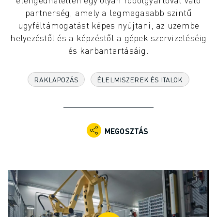
IPARI ROBOTOK
partnerség, amely a legmagasabb szintű
KOLLABORATÍV ROBOTOK
ügyféltámogatást képes nyújtani, az üzembe
ROBOTSOROZATOK
helyezéstől és a képzéstől a gépek szervizeléséig
ROBOT VEZÉRLŐK
és karbantartásáig.
ROBOTTARTOZÉKOK
ROBOT SZOFTVEREK
RAKLAPOZÁS
ÉLELMISZEREK ÉS ITALOK
SZIMULÁCIÓS SZOFTVER
OKTATÁSI ROBOTIKAI TERMÉKEK
ROBOTOS AUTOMATIZÁLÁS
ÍVHEGESZTŐ ROBOTOK
MEGOSZTÁS
CSUKLÓS ROBOTOK
ARC MATE SOROZAT
M-900 SOROZAT
DELTA ROBOTOK
ÉLELMISZERIPARI- ÉS TISZTATERES ROBOTOK
FESTŐROBOTOK
PALETTÁZÓ ROBOTOK