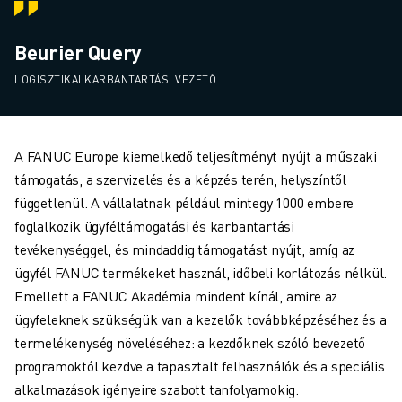
Beurier Query
LOGISZTIKAI KARBANTARTÁSI VEZETŐ
A FANUC Europe kiemelkedő teljesítményt nyújt a műszaki
támogatás, a szervizelés és a képzés terén, helyszíntől
függetlenül. A vállalatnak például mintegy 1000 embere
foglalkozik ügyféltámogatási és karbantartási
tevékenységgel, és mindaddig támogatást nyújt, amíg az
ügyfél FANUC termékeket használ, időbeli korlátozás nélkül.
Emellett a FANUC Akadémia mindent kínál, amire az
ügyfeleknek szükségük van a kezelők továbbképzéséhez és a
termelékenység növeléséhez: a kezdőknek szóló bevezető
programoktól kezdve a tapasztalt felhasználók és a speciális
alkalmazások igényeire szabott tanfolyamokig.