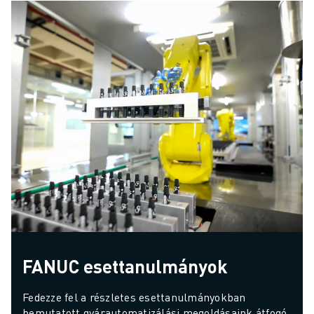
FANUC esettanulmányok
Fedezze fel a részletes esettanulmányokban 
bemutatott gyárautomatizálási megoldásaink átfogó 