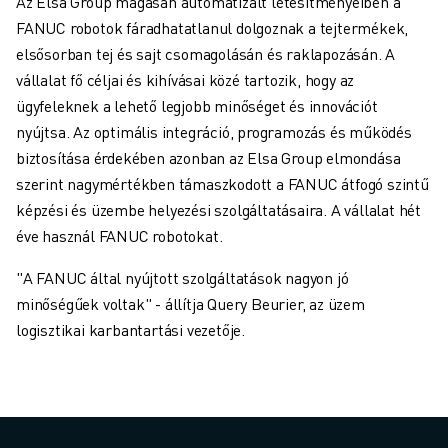
Az Elsa Group magasan automatizált létesítményeiben a
FANUC robotok fáradhatatlanul dolgoznak a tejtermékek,
elsősorban tej és sajt csomagolásán és raklapozásán. A
vállalat fő céljai és kihívásai közé tartozik, hogy az
ügyfeleknek a lehető legjobb minőséget és innovációt
nyújtsa. Az optimális integráció, programozás és működés
biztosítása érdekében azonban az Elsa Group elmondása
szerint nagymértékben támaszkodott a FANUC átfogó szintű
képzési és üzembe helyezési szolgáltatásaira. A vállalat hét
éve használ FANUC robotokat.
"A FANUC által nyújtott szolgáltatások nagyon jó
minőségűek voltak" - állítja Query Beurier, az üzem
logisztikai karbantartási vezetője.