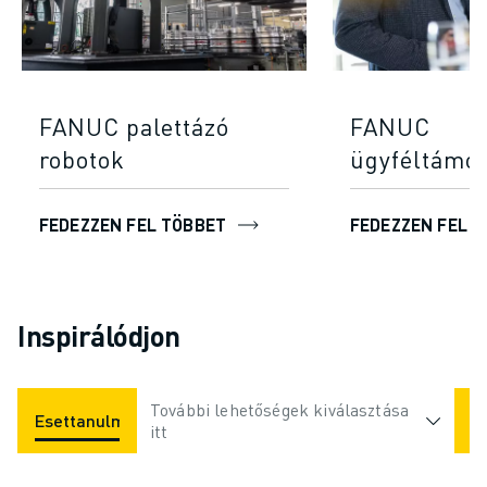
FANUC palettázó
FANUC
robotok
ügyféltámo
FEDEZZEN FEL TÖBBET
FEDEZZEN FEL 
Inspirálódjon
További lehetőségek kiválasztása
Esettanulmányok
Alkalmazások
Iparágak
itt