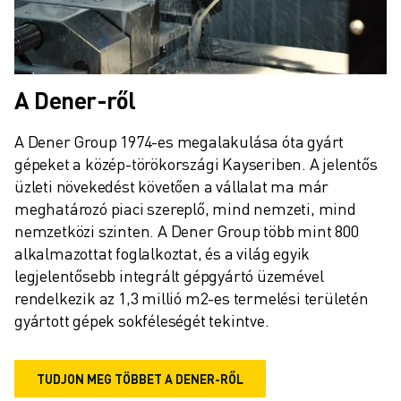
CSATLAKOZZON HOZZÁNK " KARRIER PORTÁL
KAPCSOLAT
KAPCSOLAT
TELEPHELYEK
A Dener-ről
IMPRESSZUM
A Dener Group 1974-es megalakulása óta gyárt 
gépeket a közép-törökországi Kayseriben. A jelentős 
üzleti növekedést követően a vállalat ma már 
meghatározó piaci szereplő, mind nemzeti, mind 
nemzetközi szinten. A Dener Group több mint 800 
alkalmazottat foglalkoztat, és a világ egyik 
legjelentősebb integrált gépgyártó üzemével 
rendelkezik az 1,3 millió m2-es termelési területén 
gyártott gépek sokféleségét tekintve.
TUDJON MEG TÖBBET A DENER-RŐL