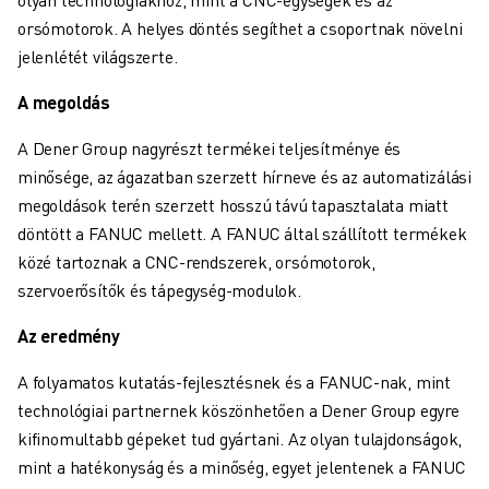
ANYAGMOZGATÁS
orsómotorok. A helyes döntés segíthet a csoportnak növelni
FESTÉS
jelenlétét világszerte.
PALETTÁZÁS
PONTHEGESZTÉS
A megoldás
VIZUÁLIS ELLENŐRZÉS
A Dener Group nagyrészt termékei teljesítménye és
HUZALOS EDM VÁGÁS
minősége, az ágazatban szerzett hírneve és az automatizálási
ESETTANULMÁNYOK
megoldások terén szerzett hosszú távú tapasztalata miatt
ÜGYFÉLSZOLGÁLAT
döntött a FANUC mellett. A FANUC által szállított termékek
ÜGYFÉLSZOLGÁLAT
közé tartoznak a CNC-rendszerek, orsómotorok,
FANUC PLAN SZERVIZCSOMAGOK
szervoerősítők és tápegység-modulok.
KARBANTARTÁSI SZOLGÁTATÁSOK
TÁVOLI MŰSZAKI TÁMOGATÁS
Az eredmény
PÓTALKATRÉSZEK
A folyamatos kutatás-fejlesztésnek és a FANUC-nak, mint
FELÚJÍTÁS
technológiai partnernek köszönhetően a Dener Group egyre
DIGITÁLIS SZOLGÁLTATÁSI ESZKÖZÖK
kifinomultabb gépeket tud gyártani. Az olyan tulajdonságok,
E-STORE
mint a hatékonyság és a minőség, egyet jelentenek a FANUC
LETÖLTÉSI KÖZPONT " MYFANUC