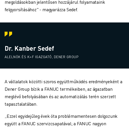
megoldásokban jelentősen hozzájárul folyamataink
felgyorsításához" - magyarázza Sedef.
Dr. Kanber Sedef
ALELNÖK ÉS K+F IGAZGATÓ, DENER GROUP
A vállalatok közötti szoros együttműködés eredményeként a
Dener Group bízik a FANUC termékeiben, az ágazatban
meglévő befolyásában és az automatizálás terén szerzett
tapasztalatában.
„Ezzel egyidejűleg évek óta problémamentesen dolgozunk
együtt a FANUC szervizcsapatával; a FANUC nagyon