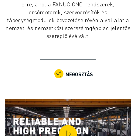
erre, ahol a FANUC CNC-rendszerek,
IPARI ROBOTOK
orsómotorok, szervoerősítők és
KOLLABORATÍV ROBOTOK
tápegységmodulok bevezetése révén a vállalat a
ROBOTSOROZATOK
nemzeti és nemzetközi szerszámgéppiac jelentős
ROBOT VEZÉRLŐK
szereplőjévé vált.
ROBOTTARTOZÉKOK
ROBOT SZOFTVEREK
SZIMULÁCIÓS SZOFTVER
OKTATÁSI ROBOTIKAI TERMÉKEK
ROBOTOS AUTOMATIZÁLÁS
MEGOSZTÁS
ÍVHEGESZTŐ ROBOTOK
CSUKLÓS ROBOTOK
ARC MATE SOROZAT
M-900 SOROZAT
DELTA ROBOTOK
ÉLELMISZERIPARI- ÉS TISZTATERES ROBOTOK
FESTŐROBOTOK
PALETTÁZÓ ROBOTOK