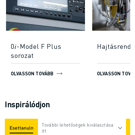
0𝑖-Model F Plus
Hajtásrends
sorozat
OLVASSON TOVÁBB
OLVASSON TOVÁ
Inspirálódjon
További lehetőségek kiválasztása
Esettanulmányok
Alkalmazások
Iparágak
itt