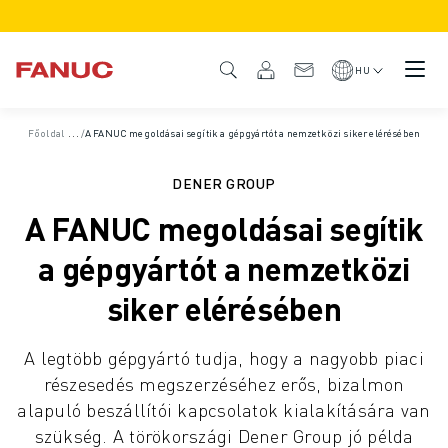
TERMÉKEK
TERMÉK ÁTTEKINTÉS
HU
CNC VEZÉRLÉSEK ÉS HAJTÁSOK
CNC KERESŐ
Főoldal
/
Esettanulmányok
/
A FANUC megoldásai segítik a gépgyártót a nemzetközi siker elérésében
CNC RENDSZEREK
HAJTÁSRENDSZEREK
DENER GROUP
I/O RENDSZEREK
A FANUC megoldásai segítik
CNC FUNKCIÓK/OPCIÓK
TESTRESZABÁS
a gépgyártót a nemzetközi
SZIMULÁCIÓ - DIGITÁLIS IKER MEGOLDÁSOK
siker elérésében
CNC FENNTARTHATÓSÁG
OKTATÁSI CNC TERMÉKEK
A legtöbb gépgyártó tudja, hogy a nagyobb piaci
RETROFIT MEGOLDÁSOK
részesedés megszerzéséhez erős, bizalmon
FEJLETTEBB CNC MODELLEK
alapuló beszállítói kapcsolatok kialakítására van
ROBOTOK
szükség. A törökországi Dener Group jó példa
ROBOTKERESŐ