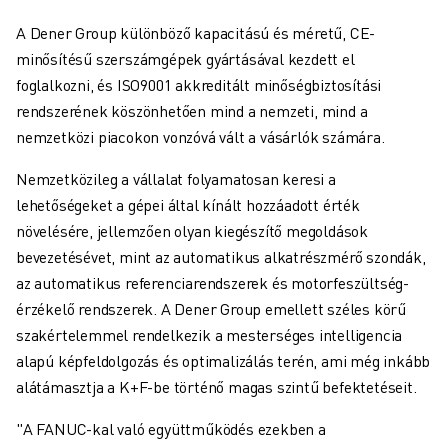
A Dener Group különböző kapacitású és méretű, CE-
minősítésű szerszámgépek gyártásával kezdett el
foglalkozni, és ISO9001 akkreditált minőségbiztosítási
rendszerének köszönhetően mind a nemzeti, mind a
nemzetközi piacokon vonzóvá vált a vásárlók számára.
Nemzetközileg a vállalat folyamatosan keresi a
lehetőségeket a gépei által kínált hozzáadott érték
növelésére, jellemzően olyan kiegészítő megoldások
bevezetésévet, mint az automatikus alkatrészmérő szondák,
az automatikus referenciarendszerek és motorfeszültség-
érzékelő rendszerek. A Dener Group emellett széles körű
szakértelemmel rendelkezik a mesterséges intelligencia
alapú képfeldolgozás és optimalizálás terén, ami még inkább
alátámasztja a K+F-be történő magas szintű befektetéseit.
"A FANUC-kal való együttműködés ezekben a