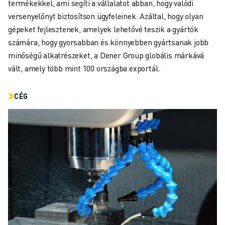
termékekkel, ami segíti a vállalatot abban, hogy valódi
KÉPZÉS ÉS OKTATÁS
versenyelőnyt biztosítson ügyfeleinek. Azáltal, hogy olyan
FANUC AKADÉMIA
gépeket fejlesztenek, amelyek lehetővé teszik a gyártók
MEGOLDÁSOK AZ IPAR SZÁMÁRA
számára, hogy gyorsabban és könnyebben gyártsanak jobb
MEGOLDÁSOK AZ OKTATÁS SZÁMÁRA
minőségű alkatrészeket, a Dener Group globális márkává
WORLDSKILLS & FIATAL TEHETSÉGEK
vált, amely több mint 100 országba exportál.
OKTATÁSI RENDEZVÉNYEK
HÍREK ÉS MÉDIA
HÍREK ÉS MÉDIA
CÉG
ESEMÉNYEK
OKTATÁSI RENDEZVÉNYEK
A FANUC-RÓL
A FANUC-RÓL
A FANUC EURÓPÁBAN
TELEPHELYEINK
FENNTARTHATÓSÁG
KARRIER
ALAKÍTSA JÖVŐJÉT A FANUC-KAL