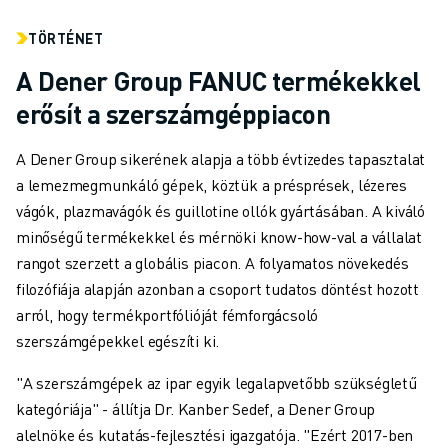
TÖRTÉNET
A Dener Group FANUC termékekkel
erősít a szerszámgéppiacon
A Dener Group sikerének alapja a több évtizedes tapasztalat
a lemezmegmunkáló gépek, köztük a présprések, lézeres
vágók, plazmavágók és guillotine ollók gyártásában. A kiváló
minőségű termékekkel és mérnöki know-how-val a vállalat
rangot szerzett a globális piacon. A folyamatos növekedés
filozófiája alapján azonban a csoport tudatos döntést hozott
arról, hogy termékportfólióját fémforgácsoló
szerszámgépekkel egészíti ki.
"A szerszámgépek az ipar egyik legalapvetőbb szükségletű
kategóriája" - állítja Dr. Kanber Sedef, a Dener Group
alelnöke és kutatás-fejlesztési igazgatója. "Ezért 2017-ben