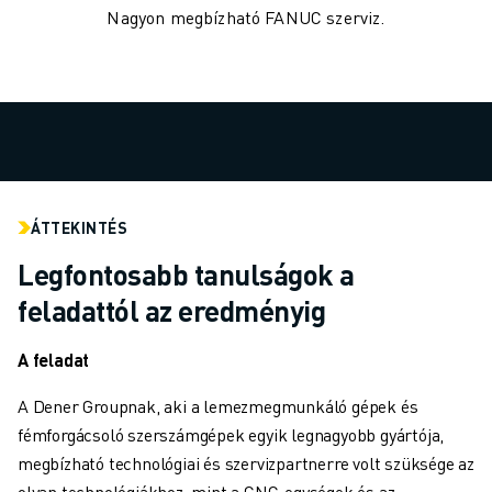
Nagyon megbízható FANUC szerviz.
ELEKTROMOS JÁRMŰVEK
ELEKTRONIKA
ÉLELMISZER- ÉS ITALGYÁRTÁS
ORVOSTECHNOLÓGIA
MŰANYAGOK
RAKTÁROZÁS, LOGISZTIKA, POSTA ÉS CSOMAGKÜLDÉS
ALKALMAZÁSOK
MINDEN ALKALMAZÁS
ÁTTEKINTÉS
5 TENGELYES MEGMUNKÁLÁS
Legfontosabb tanulságok a
ÍVHEGESZTÉS
feladattól az eredményig
ÖSSZESZERELÉS
CNC KÖSZÖRÜLÉS
A feladat
CNC MARÁS
CNC ESZTERGÁLÁS
A Dener Groupnak, aki a lemezmegmunkáló gépek és
NAGY SEBESSÉGŰ FÚRÁS ÉS MENETFÚRÁS
fémforgácsoló szerszámgépek egyik legnagyobb gyártója,
FRÖCCSÖNTÉS
megbízható technológiai és szervizpartnerre volt szüksége az
GÉPKISZOLGÁLÁS
olyan technológiákhoz, mint a CNC-egységek és az