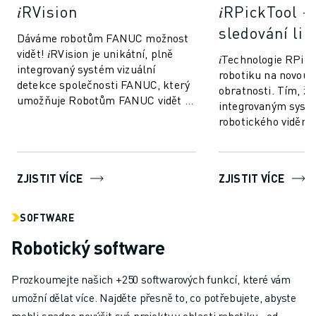
𝑖RVision
𝑖RPickTool -
sledování lin
Dáváme robotům FANUC možnost
vidět! 𝑖RVision je unikátní, plně
𝑖Technologie RPic
integrovaný systém vizuální
robotiku na novou 
detekce společnosti FANUC, který
obratnosti. Tím, že
umožňuje Robotům FANUC vidět -
integrovaným sys
výroba je tak rychlejší,
robotického vidění,
inteligentnější ...
"koordinaci oko-ru
lidské. Díky...
ZJISTIT VÍCE
ZJISTIT VÍCE
SOFTWARE
Robotický software
Prozkoumejte našich +250 softwarových funkcí, které vám
umožní dělat více. Najděte přesně to, co potřebujete, abyste
mohli snadno povýšit své projekty v oblasti robotiky - od