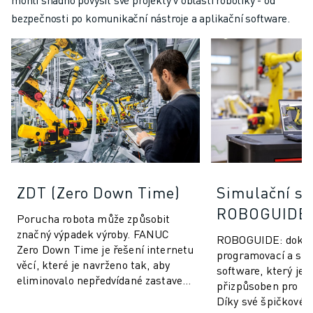
bezpečnosti po komunikační nástroje a aplikační software.
ZDT (Zero Down Time)
Simulační so
ROBOGUIDE
Porucha robota může způsobit
značný výpadek výroby. FANUC
ROBOGUIDE: dokona
Zero Down Time je řešení internetu
programovací a sim
věcí, které je navrženo tak, aby
software, který je 
eliminovalo nepředvídané zastavení
přizpůsoben pro r
výroby a zvýšilo výkon robotů
Díky své špičkové t
FANUC....