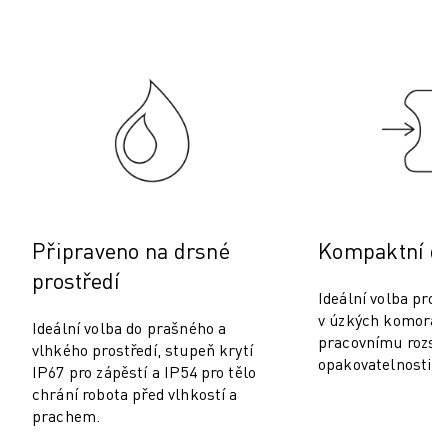
PREVENTIVNÍ ÚDRŽBA ROBOSHOT
CELKOVÉ NÁKLADY NA PROVOZ A VLASTNICTVÍ ROBOSHOT
DRÁTOVÉ ELEKTROEROZIVNÍ OBRÁBĚNÍ
DRÁTOVÉ ELEKTROEROZIVNÍ OBRÁBĚNÍ ROBOCUT
ROBOCUT HARDWARE
ROBOCUT SOFTWARE
PREVENTIVNÍ ÚDRŽBA ROBOCUT
UDRŽITELNOST ROBOCUT
ŘEŠENÍ IIOT
CHYTRÁ TOVÁRNÍ ŘEŠENÍ
Připraveno na drsné
Kompaktní d
CHYTRÁ TOVÁRNÍ ŘEŠENÍ PRO ZVÝŠENÍ EFEKTIVITY VÝROBY (IOT)
prostředí
REGISTRACE PRODUKTU " PORTÁL FANUC
Ideální volba pro 
PŘÍPADOVÉ STUDIE
v úzkých komorác
Ideální volba do prašného a
ŘEŠENÍ
pracovnímu rozsa
vlhkého prostředí, stupeň krytí
opakovatelnosti ±
ODVĚTVÍ
IP67 pro zápěstí a IP54 pro tělo
ODVĚTVÍ
chrání robota před vlhkostí a
prachem.
LETECTVÍ
AUTOMOBILOVÝ PRŮMYSL