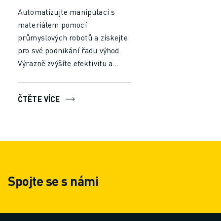
Automatizujte manipulaci s
materiálem pomocí
průmyslových robotů a získejte
pro své podnikání řadu výhod.
Výrazně zvýšíte efektivitu a
produktivitu tím, že snížíte čas
a úsilí potřebné pro ruční
ČTĚTE VÍCE
manipulaci. Nechte roboty
pracovat nepřetržitě bez únavy,
abyste zajistili konzistentní
výkon a minimalizovali chyby,
což povede k vyšší propustnosti
a rychlejšímu zpracování.
Spojte se s námi