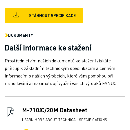
MANIPULACE S MATERIÁLEM
LAKOVÁNÍ
STÁHNOUT SPECIFIKACE
PALETIZACE
BODOVÉ SVAŘOVÁNÍ
KONTROLA POMOCÍ STROJOVÉHO VIDĚNÍ
DOKUMENTY
ŘEZÁNÍ DRÁTŮ EDM
Další informace ke stažení
PŘÍPADOVÉ STUDIE
ZÁKAZNICKÝ SERVIS
Prostřednictvím našich dokumentů ke stažení získáte
PÉČE O ZÁKAZNÍKY
přístup k základním technickým specifikacím a cenným
PLÁNY SPOLEČNOSTI FANUC
informacím o našich výrobcích, které vám pomohou při
SERVIS A ÚDRŽBA
rozhodování a maximalizují využití vašich výrobků FANUC.
VZDÁLENÁ TECHNICKÁ PODPORA
NÁHRADNÍ DÍLY
RENOVACE
M-710𝑖C/20M Datasheet
NÁSTROJE DIGITÁLNÍCH SLUŽEB
E-OBCHOD
LEARN MORE ABOUT TECHNICAL SPECIFICATIONS
KE STAŽENÍ " MYFANUC