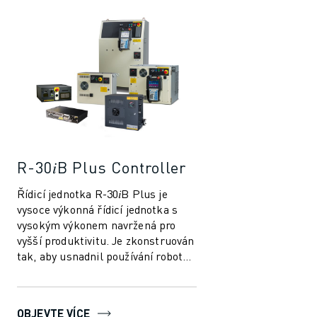
LOKALITY
OTISK
R-30𝑖B Plus Controller
Řídicí jednotka R-30𝑖B Plus je
vysoce výkonná řídicí jednotka s
vysokým výkonem navržená pro
vyšší produktivitu. Je zkonstruován
tak, aby usnadnil používání robotů
a automatizace ve výrobním
průmys...
OBJEVTE VÍCE