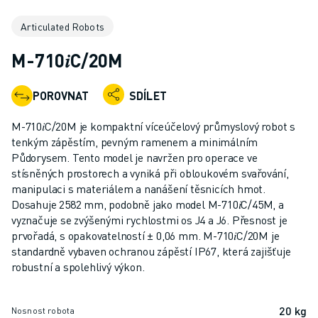
PRŮMYSLOVÉ ROBOTY
Articulated Robots
KOLABORATIVNÍ ROBOTY
ROZSAH ROBOTIKY
M-710𝑖C/20M
ŘÍDICÍ JEDNOTKY ROBOTŮ
PŘÍSLUŠENSTVÍ ROBOTŮ
POROVNAT
SDÍLET
ROBOTICKÝ SOFTWARE
SIMULAČNÍ SOFTWARE
M-710𝑖C/20M je kompaktní víceúčelový průmyslový robot s
PRODUKTY PRO VZDĚLÁVACÍ ROBOTIKU
tenkým zápěstím, pevným ramenem a minimálním
AUTOMATIZACE ROBOTŮ
Půdorysem. Tento model je navržen pro operace ve
stísněných prostorech a vyniká při obloukovém svařování,
ROBOTY PRO SVAŘOVÁNÍ ELEKTRICKÝM OBLOUKEM
manipulaci s materiálem a nanášení těsnicích hmot.
KLOUBOVÉ ROBOTY
Dosahuje 2582 mm, podobně jako model M-710𝑖C/45M, a
ŘADA ARC MATE
vyznačuje se zvýšenými rychlostmi os J4 a J6. Přesnost je
ŘADA M-900
prvořadá, s opakovatelností ± 0,06 mm. M-710𝑖C/20M je
DELTA ROBOTY
standardně vybaven ochranou zápěstí IP67, která zajišťuje
robustní a spolehlivý výkon.
ROBOTY PRO POTRAVINÁŘSTVÍ A ČISTÉ PROSTORY
LAKOVACÍ ROBOTY
PALETIZAČNÍ ROBOTY
20 kg
Nosnost robota