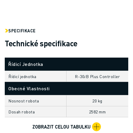
ELEKTRICKÁ VOZIDLA
ELEKTRONIKA
POTRAVINÁŘSKÝ PRŮMYSL
ZDRAVOTNICTVÍ
SPECIFIKACE
PLASTY
Technické specifikace
SKLADOVÁNÍ, LOGISTIKA, POŠTA A ZÁSILKY
APLIKACE
VŠECHNY APLIKACE
Řídicí Jednotka
5OSÉ OBRÁBĚNÍ
OBLOUKOVÉ SVAŘOVÁNÍ
Řídicí jednotka
R-30𝑖B Plus Controller
MONTÁŽ
Obecné Vlastnosti
CNC BROUŠENÍ
CNC FRÉZOVÁNÍ
Nosnost robota
20 kg
CNC SOUSTRUŽENÍ
Dosah robota
2582 mm
VYSOKORYCHLOSTNÍ VRTÁNÍ A ZÁVITOVÁNÍ
VSTŘIKOVÁNÍ PLASTŮ
ZOBRAZIT CELOU TABULKU
OBSLUHA STROJŮ