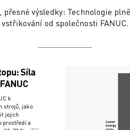
, přesné výsledky: Technologie pln
vstřikování od společnosti FANUC.
topu: Síla
ů FANUC
UC k
 strojů, jako
 jejich
o prostředí a