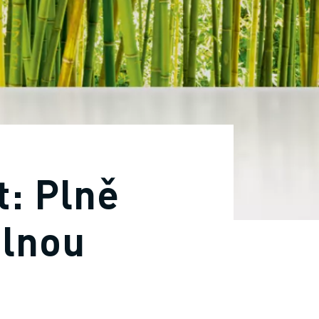
: Plně
elnou