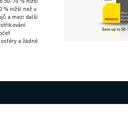
o 50-70 % nižší
0 % nižší než u
ojů a mezi další
střikování
počet
mosféry a žádné