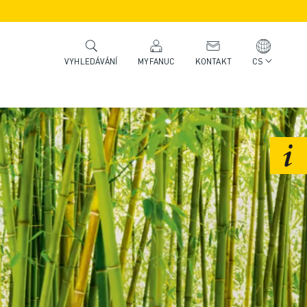
MYFANUC
KONTAKT
CS
VYHLEDÁVÁNÍ