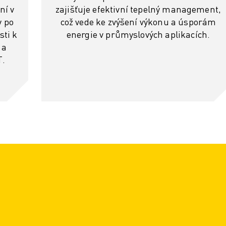
ní v
zajišťuje efektivní tepelný management,
y po
což vede ke zvýšení výkonu a úsporám
sti k
energie v průmyslových aplikacích.
 a
T.