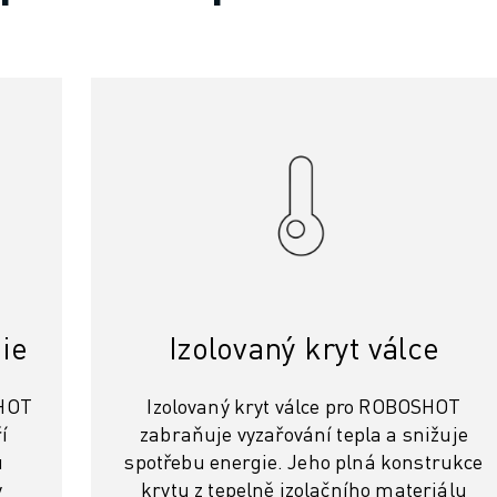
ie
Izolovaný kryt válce
SHOT
Izolovaný kryt válce pro ROBOSHOT
í
zabraňuje vyzařování tepla a snižuje
u
spotřebu energie. Jeho plná konstrukce
y
krytu z tepelně izolačního materiálu