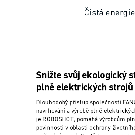
SCARA ROBOTY
Čistá energie
KOMPAKTNÍ CNC OBRÁBĚCÍ CENTRA
MODELY ROBODRILL
ROBODRILL KOMPAKTNÍ CNC OBRÁBĚCÍ STROJE
ROBODRILL HARDWARE
ROBODRILL SOFTWARE
PREVENTIVNÍ ÚDRŽBA ROBODRILL
UDRŽITELNOST ROBODRILL
BALENÍ ROBODRILL
Snižte svůj ekologický s
VZDĚLÁVACÍ BALÍČEK ROBODRILL
ELEKTRICKÉ VSTŘIKOVACÍ STROJE
plně elektrických stroj
MODELY ROBOSHOT
ELEKTRICKÉ VSTŘIKOVACÍ STROJE ROBOSHOT
Dlouhodobý přístup společnosti FAN
ROBOSHOT HARDWARE
navrhování a výrobě plně elektrických
ROBOSHOT SOFTWARE
je ROBOSHOT, pomáhá výrobcům plnit
UDRŽITELNOST ROBOSHOT
povinnosti v oblasti ochrany životníh
BALENÍ ROBOTŮ ROBOSHOT