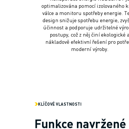
MANIPULACE S MATERIÁLEM
optimalizována pomocí izolovaného k
LAKOVÁNÍ
válce a monitoru spotřeby energie. T
PALETIZACE
design snižuje spotřebu energie, zvy
BODOVÉ SVAŘOVÁNÍ
účinnost a podporuje udržitelné výr
postupy, což z něj činí ekologické 
KONTROLA POMOCÍ STROJOVÉHO VIDĚNÍ
nákladově efektivní řešení pro potř
ŘEZÁNÍ DRÁTŮ EDM
moderní výroby.
PŘÍPADOVÉ STUDIE
ZÁKAZNICKÝ SERVIS
PÉČE O ZÁKAZNÍKY
PLÁNY SPOLEČNOSTI FANUC
SERVIS A ÚDRŽBA
VZDÁLENÁ TECHNICKÁ PODPORA
NÁHRADNÍ DÍLY
RENOVACE
KLÍČOVÉ VLASTNOSTI
NÁSTROJE DIGITÁLNÍCH SLUŽEB
E-OBCHOD
Funkce navržené 
KE STAŽENÍ " MYFANUC