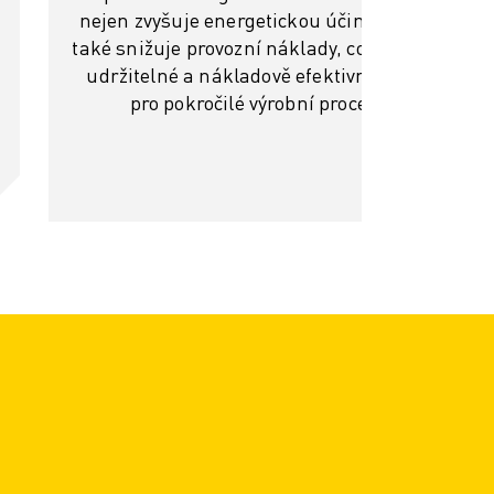
nejen zvyšuje energetickou účinnost, ale
také snižuje provozní náklady, což z ní činí
udržitelné a nákladově efektivní řešení
pro pokročilé výrobní procesy.