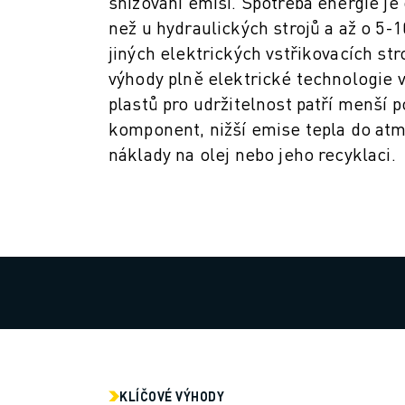
snižování emisí. Spotřeba energie je 
PREVENTIVNÍ ÚDRŽBA ROBOSHOT
CELKOVÉ NÁKLADY NA PROVOZ A VLASTNICTVÍ ROBOSHOT
než u hydraulických strojů a až o 5-1
DRÁTOVÉ ELEKTROEROZIVNÍ OBRÁBĚNÍ
jiných elektrických vstřikovacích str
DRÁTOVÉ ELEKTROEROZIVNÍ OBRÁBĚNÍ ROBOCUT
výhody plně elektrické technologie v
ROBOCUT HARDWARE
plastů pro udržitelnost patří menší 
ROBOCUT SOFTWARE
komponent, nižší emise tepla do at
PREVENTIVNÍ ÚDRŽBA ROBOCUT
náklady na olej nebo jeho recyklaci.
UDRŽITELNOST ROBOCUT
ŘEŠENÍ IIOT
CHYTRÁ TOVÁRNÍ ŘEŠENÍ
CHYTRÁ TOVÁRNÍ ŘEŠENÍ PRO ZVÝŠENÍ EFEKTIVITY VÝROBY (IOT)
REGISTRACE PRODUKTU " PORTÁL FANUC
PŘÍPADOVÉ STUDIE
ŘEŠENÍ
ODVĚTVÍ
ODVĚTVÍ
LETECTVÍ
KLÍČOVÉ VÝHODY
AUTOMOBILOVÝ PRŮMYSL