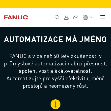
PRODUKTY
PŘEHLED PRODUKTŮ
CS
CNC & POHONY
VYHLEDÁVAČ CNC
AUTOMATIZACE MÁ JMÉNO
CNC SYSTÉMY
POHONNÉ SYSTÉMY
SYSTÉM I/O
FANUC s více než 60 lety zkušeností v
FUNKCE/MOŽNOSTI CNC
průmyslové automatizaci nabízí přesnost,
PŘIZPŮSOBENÍ
SIMULACE - DIGITÁLNÍ DVOJČE
spolehlivost a škálovatelnost.
UDRŽITELNOST CNC
Automatizujte pro vyšší efektivitu, méně
VZDĚLÁVACÍ PRODUKTY CNC
prostojů a neomezený růst.
RETROFIT ŘEŠENÍ
POKROČILÉ MODELY CNC
ROBOTY
VYHLEDÁVAČ ROBOTŮ