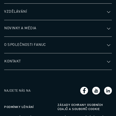
ELEKTRICKÁ VOZIDLA
VZDĚLÁVÁNÍ
ELEKTRONIKA
POTRAVINÁŘSKÝ PRŮMYSL
ZDRAVOTNICTVÍ
NOVINKY A MÉDIA
PLASTY
SKLADOVÁNÍ, LOGISTIKA, POŠTA A ZÁSILKY
O SPOLEČNOSTI FANUC
APLIKACE
VŠECHNY APLIKACE
5OSÉ OBRÁBĚNÍ
KONTAKT
OBLOUKOVÉ SVAŘOVÁNÍ
MONTÁŽ
CNC BROUŠENÍ
CNC FRÉZOVÁNÍ
NAJDETE NÁS NA
:
CNC SOUSTRUŽENÍ
VYSOKORYCHLOSTNÍ VRTÁNÍ A ZÁVITOVÁNÍ
ZÁSADY OCHRANY OSOBNÍCH
VSTŘIKOVÁNÍ PLASTŮ
PODMÍNKY UŽIVÁNÍ
ÚDAJŮ A SOUBORŮ COOKIE
OBSLUHA STROJŮ