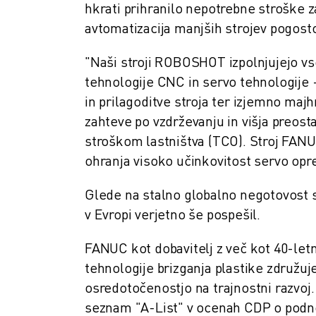
hkrati prihranilo nepotrebne stroške za
ELEKTRIČNA VOZILA
avtomatizacija manjših strojev pogost
ELEKTRONIKA
HRANA IN PIJAČA
"Naši stroji ROBOSHOT izpolnjujejo vs
MEDICINA
tehnologije CNC in servo tehnologije -
PLASTIKA
in prilagoditve stroja ter izjemno ma
SKLADIŠČENJE, LOGISTIKA, POŠTA IN PAKETI
zahteve po vzdrževanju in višja preos
APLIKACIJE
stroškom lastništva (TCO). Stroj FANUC
VSE APLIKACIJE
ohranja visoko učinkovitost servo op
5-OSNA OBDELAVA
OBLOČNO VARJENJE
Glede na stalno globalno negotovost
s
SESTAVLJANJE
v Evropi verjetno še pospešil.
CNC BRUŠENJE
CNC REZKANJE
FANUC kot dobavitelj z več kot 40-let
CNC STRUŽENJE
tehnologije brizganja plastike združuje
VRTANJE IN REZKANJE Z VISOKO HITROSTJO
osredotočenostjo na trajnostni razvoj. 
BRIZGANJE
seznam "A-List" v ocenah CDP o podn
VZDRŽEVANJE STROJEV