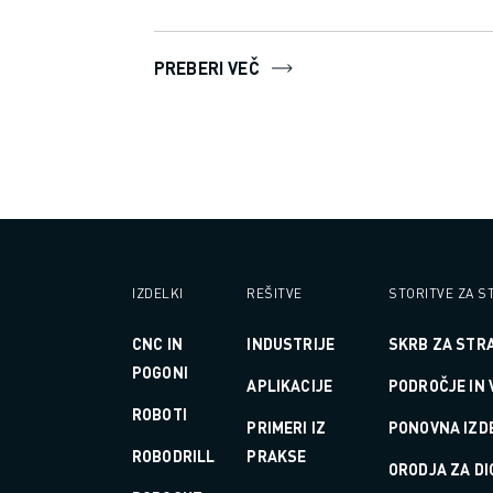
PRIDRUŽITE SE NAM » KARIERNI PORTAL
KONTAKT
LOKACIJE
PREBERI VEČ
ODTIS
IZDELKI
REŠITVE
STORITVE ZA S
CNC IN
INDUSTRIJE
SKRB ZA STR
POGONI
APLIKACIJE
PODROČJE IN
ROBOTI
PRIMERI IZ
PONOVNA IZD
ROBODRILL
PRAKSE
ORODJA ZA DI