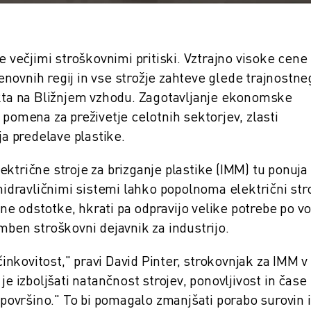
e večjimi stroškovnimi pritiski. Vztrajno visoke cene
novnih regij in vse strožje zahteve glede trajnostne
ikta na Bližnjem vzhodu. Zagotavljanje ekonomske
 pomena za preživetje celotnih sektorjev, zlasti
ja predelave plastike.
ktrične stroje za brizganje plastike (IMM) tu ponuja
IZVODNJE (IOT)
hidravličnimi sistemi lahko popolnoma električni stro
 odstotke, hkrati pa odpravijo velike potrebe po vod
mben stroškovni dejavnik za industrijo.
nkovitost," pravi David Pinter, strokovnjak za IMM v
izboljšati natančnost strojev, ponovljivost in čase
n površino." To bi pomagalo zmanjšati porabo surovin 