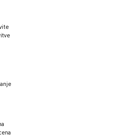
vite
itve
ganje
na
cena