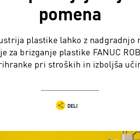
pomena
ustrija plastike lahko z nadgradnjo
roje za brizganje plastike FANUC R
ihranke pri stroških in izboljša uči
DELI