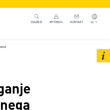
MYFANUC
KONTAKT
SL
ISKANJE
omena
zganje
čnega