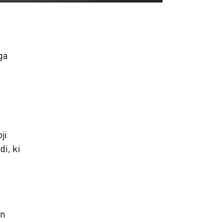
ga
ji
i, ki
in