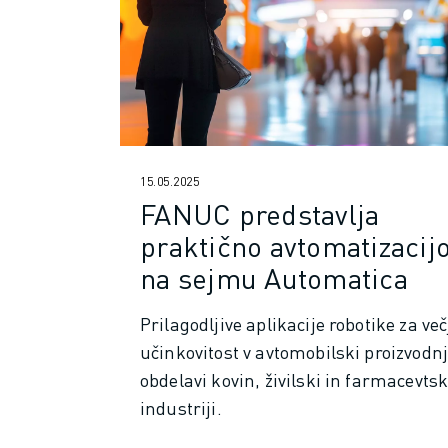
USPOSABLJANJE IN IZOBRAŽEVANJE
FANUC AKADEMIJA
REŠITVE ZA INDUSTRIJE
REŠITVE ZA IZOBRAŽEVANJE
WORLDSKILLS & YOUNG TALENTS
IZOBRAŽEVALNI DOGODKI
NOVICE IN MEDIJI
15.05.2025
NOVICE IN MEDIJI
FANUC predstavlja
DOGODKI
praktično avtomatizacij
IZOBRAŽEVALNI DOGODKI
O DRUŽBI FANUC
na sejmu Automatica
O DRUŽBI FANUC
FANUC V EVROPI
Prilagodljive aplikacije robotike za več
NAŠE LOKACIJE
učinkovitost v avtomobilski proizvodnj
TRAJNOSTNI RAZVOJ
obdelavi kovin, živilski in farmacevtsk
KARIERA
industriji.
OBLIKUJTE SVOJO PRIHODNOST S PODJETJEM FANUC