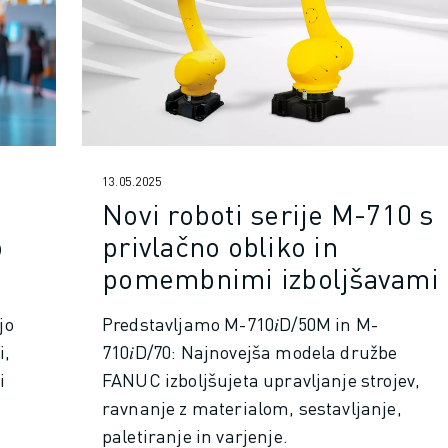
13.05.2025
Novi roboti serije M-710 s
o
privlačno obliko in
pomembnimi izboljšavami
jo
Predstavljamo M-710𝑖D/50M in M-
i,
710𝑖D/70: Najnovejša modela družbe
i
FANUC izboljšujeta upravljanje strojev,
ravnanje z materialom, sestavljanje,
paletiranje in varjenje.