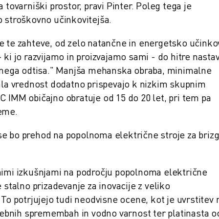
 tovarniški prostor, pravi Pinter. Poleg tega je
o stroškovno učinkovitejša.
e te zahteve, od zelo natančne in energetsko učinko
 ki jo razvijamo in proizvajamo sami - do hitre nastav
jhnega odtisa." Manjša mehanska obraba, minimalne
tala vrednost dodatno prispevajo k nizkim skupnim
 IMM običajno obratuje od 15 do 20 let, pri tem pa
reme.
e bo prehod na popolnoma električne stroje za briz
nimi izkušnjami na področju popolnoma električne
 stalno prizadevanje za inovacije z veliko
To potrjujejo tudi neodvisne ocene, kot je uvrstitev 
ebnih spremembah in vodno varnost ter platinasta o