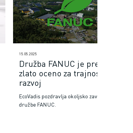
15.05.2025
Družba FANUC je prejela
zlato oceno za trajnostni
razvoj
EcoVadis pozdravlja okoljsko zavezanost
družbe FANUC.