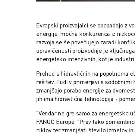
PREVENTIVNO VZDRŽEVANJE ROBOSHOT
SKUPNI STROŠKI LASTNIŠTVA ROBOSHOT-A
STROJI ZA ŽIČNO EROZIJO EDM
ROBOCUT STROJI ZA ŽIČNO EROZIJO EDM
Evropski proizvajalci se spopadajo z vs
STROJNA OPREMA ROBOCUT
energije, močna konkurenca iz nizkoce
PROGRAMSKA OPREMA ROBOCUT
razvoja se še povečujejo zaradi konfl
PREVENTIVNO VZDRŽEVANJE ROBOCUT
upravičenosti proizvodnje je ključnega
TRAJNOSTNI RAZVOJ ROBOCUT
energetsko intenzivnih, kot je industri
REŠITVE IIOT
REŠITVE ZA PAMETNE TOVARNE
Prehod s hidravličnih na popolnoma ele
PAMETNE TOVARNIŠKE REŠITVE ZA POVEČANJE UČINKOVITOSTI PRO
rešitev. Tudi v primerjavi s sodobnimi 
REGISTRACIJA IZDELKA » FANUC PORTAL
zmanjšajo porabo energije za dvomestne
ŠTUDIJE PRIMEROV
jih ima hidravlična tehnologija - pome
REŠITVE
INDUSTRIJE
"Vendar ne gre samo za energetsko uči
VSE PANOGE
FANUC Europe. "Prav tako pomembno je 
LETALSKA INDUSTRIJA
ciklov ter zmanjšati število izmetov i
AVTOMOBILSKA INDUSTRIJA