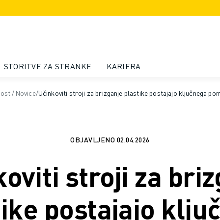
STORITVE ZA STRANKE
KARIERA
nost
/
Novice
/
Učinkoviti stroji za brizganje plastike postajajo ključnega p
OBJAVLJENO
02.04.2026
oviti stroji za bri
tike postajajo klju