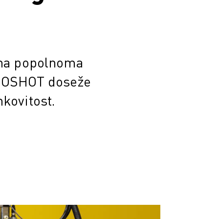
 na popolnoma
OBOSHOT doseže
nkovitost.