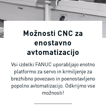
INDUSTRIJSKI ROBOTI
SODELUJOČI ROBOTI
NABOR ROBOTOV
KRMILNIKI ROBOTOV
DODATKI ZA ROBOTE
Možnosti CNC za
PROGRAMSKA OPREMA ROBOTOV
PROGRAMSKA OPREMA ZA SIMULACIJO
enostavno
IZDELKI ZA IZOBRAŽEVALNO ROBOTIKO
avtomatizacijo
AVTOMATIZACIJA ROBOTOV
ROBOTI ZA OBLOČNO VARJENJE
Vsi izdelki FANUC uporabljajo enotno
ČLENKASTI ROBOTI
platformo za servo in krmiljenje za
SERIJA ARC MATE
SERIJA M-900
brezhibno povezavo in poenostavljeno
ROBOTI DELTA
popolno avtomatizacijo. Odkrijmo vse
ROBOTI ZA HRANO IN ČISTE PROSTORE
možnosti!
ROBOTI ZA BARVANJE
ROBOTI ZA PALETIRANJE