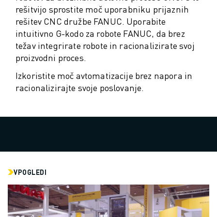
PREVENTIVNO VZDRŽEVANJE ROBOSHOT
rešitvijo sprostite moč uporabniku prijaznih
SKUPNI STROŠKI LASTNIŠTVA ROBOSHOT-A
rešitev CNC družbe FANUC. Uporabite
STROJI ZA ŽIČNO EROZIJO EDM
intuitivno G-kodo za robote FANUC, da brez
ROBOCUT STROJI ZA ŽIČNO EROZIJO EDM
težav integrirate robote in racionalizirate svoj
STROJNA OPREMA ROBOCUT
proizvodni proces.
PROGRAMSKA OPREMA ROBOCUT
Izkoristite moč avtomatizacije brez napora in
PREVENTIVNO VZDRŽEVANJE ROBOCUT
racionalizirajte svoje poslovanje.
TRAJNOSTNI RAZVOJ ROBOCUT
REŠITVE IIOT
REŠITVE ZA PAMETNE TOVARNE
PAMETNE TOVARNIŠKE REŠITVE ZA POVEČANJE UČINKOVITOSTI PRO
REGISTRACIJA IZDELKA » FANUC PORTAL
ŠTUDIJE PRIMEROV
REŠITVE
VPOGLEDI
INDUSTRIJE
VSE PANOGE
LETALSKA INDUSTRIJA
AVTOMOBILSKA INDUSTRIJA