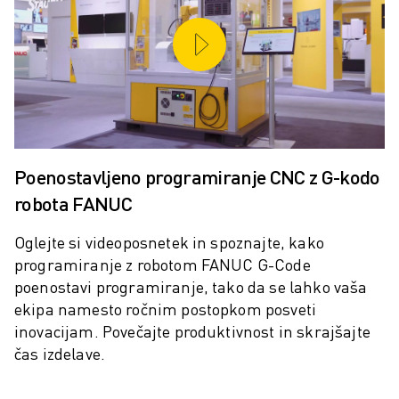
ELEKTRIČNA VOZILA
ELEKTRONIKA
HRANA IN PIJAČA
MEDICINA
PLASTIKA
SKLADIŠČENJE, LOGISTIKA, POŠTA IN PAKETI
APLIKACIJE
Poenostavljeno programiranje CNC z G-kodo
VSE APLIKACIJE
robota FANUC
5-OSNA OBDELAVA
OBLOČNO VARJENJE
Oglejte si videoposnetek in spoznajte, kako
SESTAVLJANJE
programiranje z robotom FANUC G-Code
CNC BRUŠENJE
poenostavi programiranje, tako da se lahko vaša
CNC REZKANJE
ekipa namesto ročnim postopkom posveti
CNC STRUŽENJE
inovacijam. Povečajte produktivnost in skrajšajte
VRTANJE IN REZKANJE Z VISOKO HITROSTJO
čas izdelave.
BRIZGANJE
VZDRŽEVANJE STROJEV