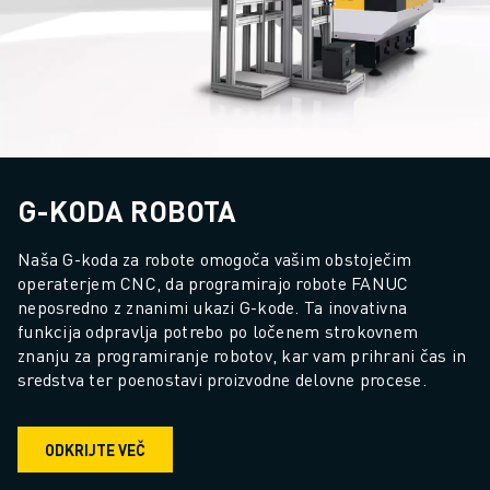
PRIDRUŽITE SE NAM » KARIERNI PORTAL
KONTAKT
LOKACIJE
ODTIS
G-KODA ROBOTA
Naša G-koda za robote omogoča vašim obstoječim 
operaterjem CNC, da programirajo robote FANUC 
neposredno z znanimi ukazi G-kode. Ta inovativna 
funkcija odpravlja potrebo po ločenem strokovnem 
znanju za programiranje robotov, kar vam prihrani čas in 
sredstva ter poenostavi proizvodne delovne procese.
ODKRIJTE VEČ