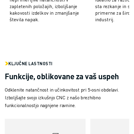
PREVENTIVNO VZDRŽEVANJE ROBOSHOT
zapletenih položajih, izboljšanje
sta rezkanje in str
SKUPNI STROŠKI LASTNIŠTVA ROBOSHOT-A
kakovosti izdelkov in zmanjšanje
primerne za širok
STROJI ZA ŽIČNO EROZIJO EDM
števila napak.
industrij.
ROBOCUT STROJI ZA ŽIČNO EROZIJO EDM
STROJNA OPREMA ROBOCUT
PROGRAMSKA OPREMA ROBOCUT
PREVENTIVNO VZDRŽEVANJE ROBOCUT
TRAJNOSTNI RAZVOJ ROBOCUT
REŠITVE IIOT
KLJUČNE LASTNOSTI
REŠITVE ZA PAMETNE TOVARNE
Funkcije, oblikovane za vaš uspeh
PAMETNE TOVARNIŠKE REŠITVE ZA POVEČANJE UČINKOVITOSTI PRO
REGISTRACIJA IZDELKA » FANUC PORTAL
Odklenite natančnost in učinkovitost pri 5-osni obdelavi.
ŠTUDIJE PRIMEROV
Izboljšajte svojo izkušnjo CNC z našo brezhibno
REŠITVE
funkcionalnostjo nagnjene ravnine.
INDUSTRIJE
VSE PANOGE
LETALSKA INDUSTRIJA
AVTOMOBILSKA INDUSTRIJA