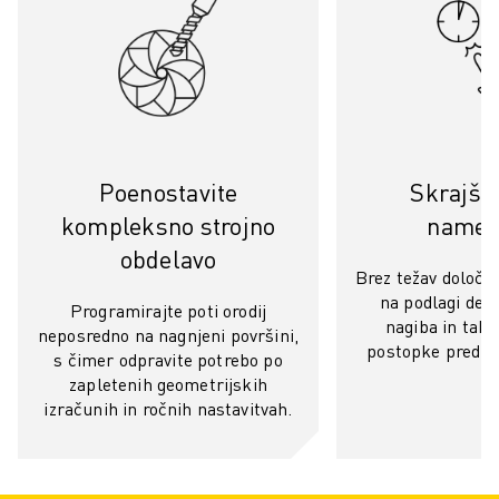
ELEKTRIČNA VOZILA
ELEKTRONIKA
HRANA IN PIJAČA
MEDICINA
PLASTIKA
SKLADIŠČENJE, LOGISTIKA, POŠTA IN PAKETI
Poenostavite
Skrajšaj
APLIKACIJE
kompleksno strojno
namest
VSE APLIKACIJE
obdelavo
5-OSNA OBDELAVA
Brez težav določit
OBLOČNO VARJENJE
na podlagi dej
Programirajte poti orodij
SESTAVLJANJE
nagiba in tako
neposredno na nagnjeni površini,
CNC BRUŠENJE
postopke predho
s čimer odpravite potrebo po
CNC REZKANJE
zapletenih geometrijskih
CNC STRUŽENJE
izračunih in ročnih nastavitvah.
VRTANJE IN REZKANJE Z VISOKO HITROSTJO
BRIZGANJE
VZDRŽEVANJE STROJEV