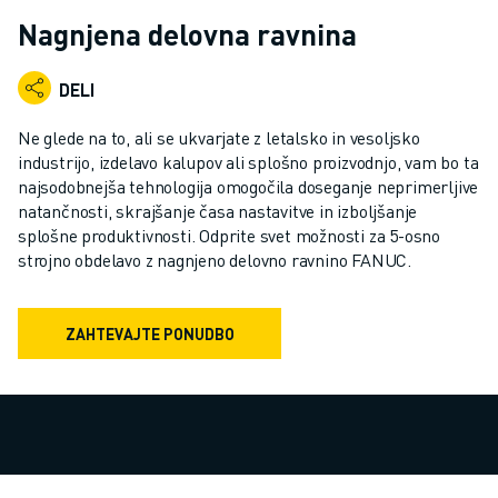
INDUSTRIJSKI ROBOTI
Nagnjena delovna ravnina
SODELUJOČI ROBOTI
NABOR ROBOTOV
DELI
KRMILNIKI ROBOTOV
DODATKI ZA ROBOTE
Ne glede na to, ali se ukvarjate z letalsko in vesoljsko
PROGRAMSKA OPREMA ROBOTOV
industrijo, izdelavo kalupov ali splošno proizvodnjo, vam bo ta
najsodobnejša tehnologija omogočila doseganje neprimerljive
PROGRAMSKA OPREMA ZA SIMULACIJO
natančnosti, skrajšanje časa nastavitve in izboljšanje
IZDELKI ZA IZOBRAŽEVALNO ROBOTIKO
splošne produktivnosti. Odprite svet možnosti za 5-osno
AVTOMATIZACIJA ROBOTOV
strojno obdelavo z nagnjeno delovno ravnino FANUC.
ROBOTI ZA OBLOČNO VARJENJE
ČLENKASTI ROBOTI
SERIJA ARC MATE
ZAHTEVAJTE PONUDBO
SERIJA M-900
ROBOTI DELTA
ROBOTI ZA HRANO IN ČISTE PROSTORE
ROBOTI ZA BARVANJE
ROBOTI ZA PALETIRANJE