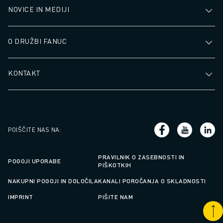
USPOSABLJANJE IN IZOBRAŽEVANJE
NOVICE IN MEDIJI
FANUC AKADEMIJA
REŠITVE ZA INDUSTRIJE
O DRUŽBI FANUC
REŠITVE ZA IZOBRAŽEVANJE
WORLDSKILLS & YOUNG TALENTS
IZOBRAŽEVALNI DOGODKI
KONTAKT
NOVICE IN MEDIJI
NOVICE IN MEDIJI
DOGODKI
IZOBRAŽEVALNI DOGODKI
POIŠČITE NAS NA
:
O DRUŽBI FANUC
O DRUŽBI FANUC
PRAVILNIK O ZASEBNOSTI IN
FANUC V EVROPI
POGOJI UPORABE
PIŠKOTKIH
NAŠE LOKACIJE
NAKUPNI POGOJI IN DOLOČILA
KANALI POROČANJA O SKLADNOSTI
TRAJNOSTNI RAZVOJ
IMPRINT
PIŠITE NAM
KARIERA
OBLIKUJTE SVOJO PRIHODNOST S PODJETJEM FANUC